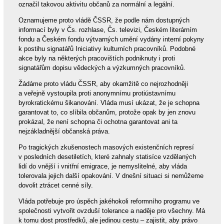
označil takovou aktivitu občanů za normální a legální.
Oznamujeme proto vládě ČSSR, že podle nám dostupných
informací byly v Čs. rozhlase, Čs. televizi, Českém literárním
fondu a Českém fondu výtvarných umění vydány interní pokyny
k postihu signatářů Iniciativy kulturních pracovníků. Podobné
akce byly na některých pracovištích podniknuty i proti
signatářům dopisu vědeckých a výzkumných pracovníků.
Žádáme proto vládu ČSSR, aby okamžitě co nejrozhodněji
a veřejně vystoupila proti anonymnímu protiústavnímu
byrokratickému šikanování. Vláda musí ukázat, že je schopna
garantovat to, co slíbila občanům, protože opak by jen znovu
prokázal, že není schopna či ochotna garantovat ani ta
nejzákladnější občanská práva.
Po tragických zkušenostech masových existenčních represí
v posledních desetiletích, které zahnaly statisíce vzdělaných
lidí do vnější i vnitřní emigrace, je nemyslitelné, aby vláda
tolerovala jejich další opakování. V dnešní situaci si nemůžeme
dovolit ztrácet cenné síly.
Vláda potřebuje pro úspěch jakéhokoli reformního programu ve
společnosti vytvořit ovzduší tolerance a naděje pro všechny. Má
k tomu dost prostředků, ale jedinou cestu – zajistit, aby právo