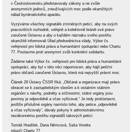
v Československu představovaly zákony a ne zvůle
anonymních jedinců, zneužívajících moc podle okamžitých
nálad byrokratického aparátu.
Vyzýváme všechny signatáře zmíněných peticí, aby na svých
pracovištích rozhodně, veřejně a kolektivně bránili své právo
zaručené Ústavou a aby o každém náznaku svého postihu
okamžitě informovali Úřad předsednictva vlády, Výbor čs.
veřejnosti pro lidská práva a humanitární spolupráci nebo Chartu
77. Postavme proti anonymní zvůli konkrétní solidaritu.
Žádáme také Výbor čs. veřejnosti pro lidská práva a humanitární
spolupráci, aby byl v této věci nápomocen, aby hájil petiční
právo občanů zaručené Ústavou, která má nejvyšší právní moc.
Článek 29 Ústavy ČSSR říká: „Občané a organizace mají právo
obracet se k zastupitelským sborům a k ostatním státním
orgánům s návrhy, podněty a stížnostmi; státní orgány jsou
povinny je odpovědně a včas vyřizovat.“ Je tedy protiústavní,
jestliže příslušné orgány namísto toho, aby petice „odpovědně
a včas vyřizovaly“, dávaly pokyny k administrativnímu
nezákonnému postihu signatářů takových peticí.
Tomáš Hradílek, Dana Němcová, Saša Vondra
mluvčí Charty 77