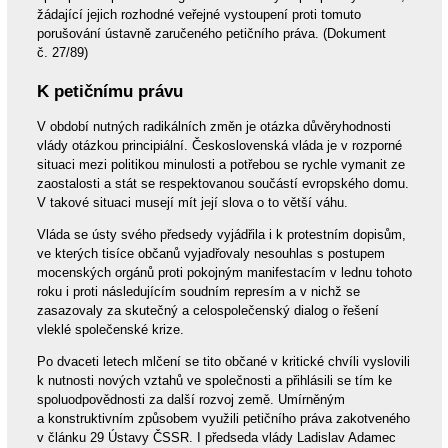
žádající jejich rozhodné veřejné vystoupení proti tomuto
porušování ústavně zaručeného petičního práva. (Dokument
č. 27/89)
K petičnímu právu
V období nutných radikálních změn je otázka důvěryhodnosti
vlády otázkou principiální. Československá vláda je v rozporné
situaci mezi politikou minulosti a potřebou se rychle vymanit ze
zaostalosti a stát se respektovanou součástí evropského domu.
V takové situaci musejí mít její slova o to větší váhu.
Vláda se ústy svého předsedy vyjádřila i k protestním dopisům,
ve kterých tisíce občanů vyjadřovaly nesouhlas s postupem
mocenských orgánů proti pokojným manifestacím v lednu tohoto
roku i proti následujícím soudním represím a v nichž se
zasazovaly za skutečný a celospolečenský dialog o řešení
vleklé společenské krize.
Po dvaceti letech mlčení se tito občané v kritické chvíli vyslovili
k nutnosti nových vztahů ve společnosti a přihlásili se tím ke
spoluodpovědnosti za další rozvoj země. Umírněným
a konstruktivním způsobem využili petičního práva zakotveného
v článku 29 Ústavy ČSSR. I předseda vlády Ladislav Adamec