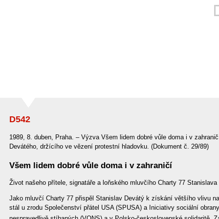
D542
1989, 8. duben, Praha. – Výzva Všem lidem dobré vůle doma i v zahranič
Devátého, držícího ve vězení protestní hladovku. (Dokument č. 29/89)
Všem lidem dobré vůle doma i v zahraničí
Život našeho přítele, signatáře a loňského mluvčího Charty 77 Stanislav
Jako mluvčí Charty 77 přispěl Stanislav Devátý k získání většího vlivu na
stál u zrodu Společenství přátel USA (SPUSA) a Iniciativy sociální obran
nespravedlivě stíhaných (VONS) a v Polsko-československé solidaritě. Z