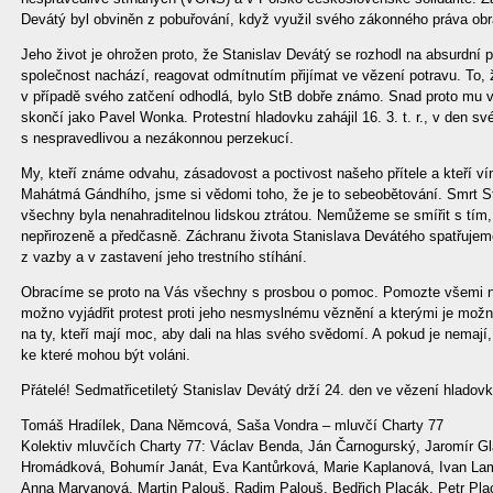
Devátý byl obviněn z pobuřování, když využil svého zákonného práva obra
Jeho život je ohrožen proto, že Stanislav Devátý se rozhodl na absurdní 
společnost nachází, reagovat odmítnutím přijímat ve vězení potravu. To
v případě svého zatčení odhodlá, bylo StB dobře známo. Snad proto mu v
skončí jako Pavel Wonka. Protestní hladovku zahájil 16. 3. t. r., v den s
s nespravedlivou a nezákonnou perzekucí.
My, kteří známe odvahu, zásadovost a poctivost našeho přítele a kteří v
Mahátmá Gándhího, jsme si vědomi toho, že je to sebeobětování. Smrt S
všechny byla nenahraditelnou lidskou ztrátou. Nemůžeme se smířit s tím, 
nepřirozeně a předčasně. Záchranu života Stanislava Devátého spatřuje
z vazby a v zastavení jeho trestního stíhání.
Obracíme se proto na Vás všechny s prosbou o pomoc. Pomozte všemi ne
možno vyjádřit protest proti jeho nesmyslnému věznění a kterými je možn
na ty, kteří mají moc, aby dali na hlas svého svědomí. A pokud je nemají,
ke které mohou být voláni.
Přátelé! Sedmatřicetiletý Stanislav Devátý drží 24. den ve vězení hlado
Tomáš Hradílek, Dana Němcová, Saša Vondra – mluvčí Charty 77
Kolektiv mluvčích Charty 77: Václav Benda, Ján Čarnogurský, Jaromír Glat
Hromádková, Bohumír Janát, Eva Kantůrková, Marie Kaplanová, Ivan Lamp
Anna Marvanová, Martin Palouš, Radim Palouš, Bedřich Placák, Petr Plac