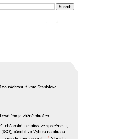
í za záchranu života Stanislava
a Devátého je vážně ohrožen.
ší občanské iniciativy ve společnosti,
y (ISO), působil ve Výboru na obranu
E1
a to vše ho moc uvěznila.
Stanislav