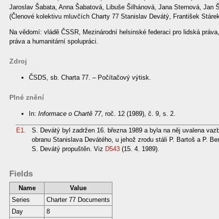
Jaroslav Šabata, Anna Šabatová, Libuše Šilhánová, Jana Sternová, Jan Š
(Členové kolektivu mluvčích Charty 77 Stanislav Devátý, František Stárek
Na vědomí: vládě ČSSR, Mezinárodní helsinské federaci pro lidská práva, 
práva a humanitární spolupráci.
Zdroj
ČSDS, sb. Charta 77. – Počítačový výtisk.
Plné znění
In:
Informace o Chartě 77
, roč. 12 (1989), č. 9, s. 2.
E1.
S. Devátý byl zadržen 16. března 1989 a byla na něj uvalena vazb
obranu Stanislava Devátého, u jehož zrodu stáli P. Bartoš a P. B
S. Devátý propuštěn. Viz
D543
(15. 4. 1989).
Fields
Name
Value
Series
Charter 77 Documents
Day
8