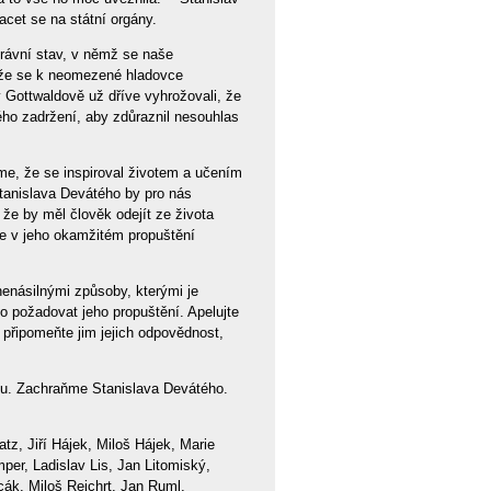
cet se na státní orgány.
právní stav, v němž se naše
, že se k neomezené hladovce
 Gottwaldově už dříve vyhrožovali, že
vého zadržení, aby zdůraznil nesouhlas
íme, že se inspiroval životem a učením
tanislava Devátého by pro nás
že by měl člověk odejít ze života
me v jeho okamžitém propuštění
násilnými způsoby, kterými je
o požadovat jeho propuštění. Apelujte
 připomeňte jim jejich odpovědnost,
vku. Zachraňme Stanislava Devátého.
z, Jiří Hájek, Miloš Hájek, Marie
er, Ladislav Lis, Jan Litomiský,
ák, Miloš Rejchrt, Jan Ruml,