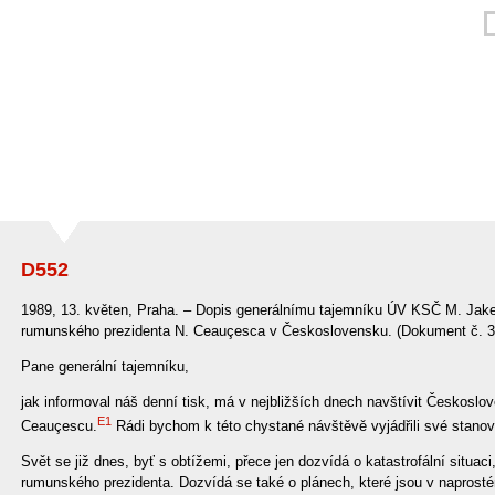
D552
1989, 13. květen, Praha. – Dopis generálnímu tajemníku ÚV KSČ M. Jak
rumunského prezidenta N. Ceauçesca v Československu. (Dokument č. 3
Pane generální tajemníku,
jak informoval náš denní tisk, má v nejbližších dnech navštívit Českosl
E1
Ceauçescu.
Rádi bychom k této chystané návštěvě vyjádřili své stanov
Svět se již dnes, byť s obtížemi, přece jen dozvídá o katastrofální situaci
rumunského prezidenta. Dozvídá se také o plánech, které jsou v naprost