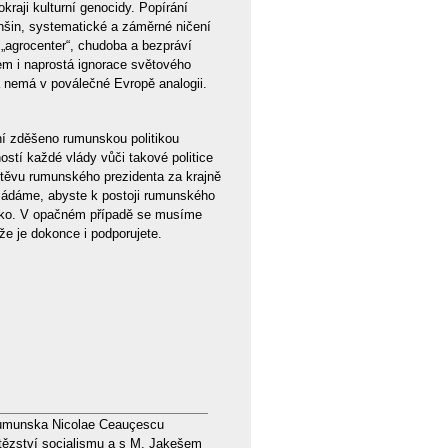
kraji kulturní genocidy. Popírání
enšin, systematické a záměrné ničení
 „agrocenter“, chudoba a bezpráví
tem i naprostá ignorace světového
á nemá v poválečné Evropě analogii.
ění zděšeno rumunskou politikou
ností každé vlády vůči takové politice
štěvu rumunského prezidenta za krajně
 žádáme, abyste k postoji rumunského
visko. V opačném případě se musíme
že je dokonce i podporujete.
Rumunska Nicolae Ceauçescu
ítězství socialismu a s M. Jakešem