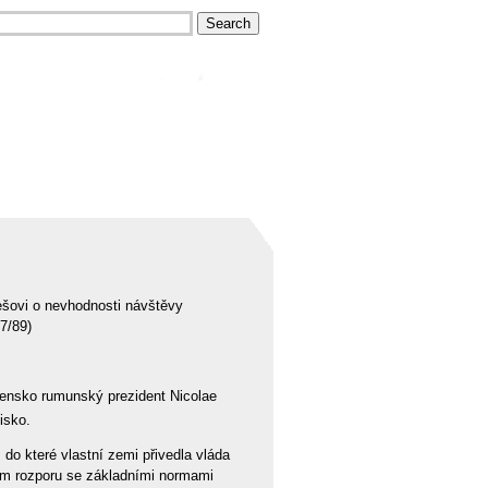
ešovi o nevhodnosti návštěvy
7/89)
ovensko rumunský prezident Nicolae
isko.
, do které vlastní zemi přivedla vláda
ém rozporu se základními normami