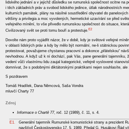
lidského jednání a v jejichž důsledku se rumunská společnost ocitne na po
i těch základních práv a svobod lidského jedince, útlak národnostních m
kulturních památek, plány na násilné soustředění obyvatel do panelových
většiny a privilegia a moc vyvolených, hermetické uzavírání se před svě
veřejného mínění, to vše přivedlo rumunskou společnost do situace, kter
E2
Civilizovaný svět se proti tomu bouří a protestuje.
Dovolte nám proto vyjádřit názor, že v době, kdy je světové veřejné mín
v oblasti lidských práv a kdy by mělo být normální, ne-li státnickou povin
protestovat, považujeme chystanou pracovní a dokonce „přátelskou“ náv
nevhodnou. A když už k ní dochází, pak Vás, pane generální tajemníku,
vedení vůči vlastnímu lidu zaujal kategorické, veřejně vyslovené stano
domnívat, že s podobnými diktátorskými praktikami nejen souhlasíte, ale 
S pozdravem
Tomáš Hradílek, Dana Němcová, Saša Vondra
mluvčí Charty 77
Zdroj
Informace o Chartě 77
, roč. 12 (1989), č. 11, s. 4.
E1.
Generální tajemník Rumunské komunistické strany a prezident 
navštívil Československo 17. 5. 1989. Předal G. Husákovi Řád v