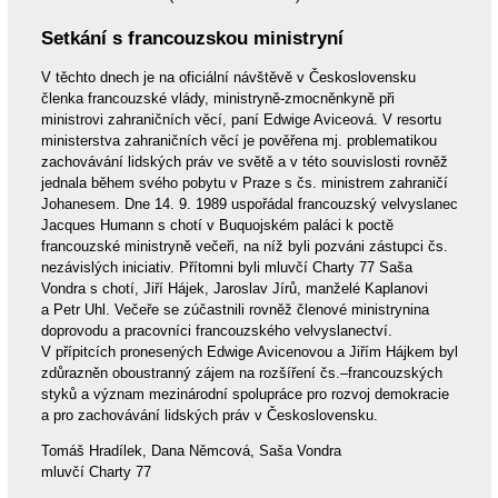
Setkání s francouzskou ministryní
V těchto dnech je na oficiální návštěvě v Československu
členka francouzské vlády, ministryně-zmocněnkyně při
ministrovi zahraničních věcí, paní Edwige Aviceová. V resortu
ministerstva zahraničních věcí je pověřena mj. problematikou
zachovávání lidských práv ve světě a v této souvislosti rovněž
jednala během svého pobytu v Praze s čs. ministrem zahraničí
Johanesem. Dne 14. 9. 1989 uspořádal francouzský velvyslanec
Jacques Humann s chotí v Buquojském paláci k poctě
francouzské ministryně večeři, na níž byli pozváni zástupci čs.
nezávislých iniciativ. Přítomni byli mluvčí Charty 77 Saša
Vondra s chotí, Jiří Hájek, Jaroslav Jírů, manželé Kaplanovi
a Petr Uhl. Večeře se zúčastnili rovněž členové ministrynina
doprovodu a pracovníci francouzského velvyslanectví.
V přípitcích pronesených Edwige Avicenovou a Jiřím Hájkem byl
zdůrazněn oboustranný zájem na rozšíření čs.–francouzských
styků a význam mezinárodní spolupráce pro rozvoj demokracie
a pro zachovávání lidských práv v Československu.
Tomáš Hradílek, Dana Němcová, Saša Vondra
mluvčí Charty 77