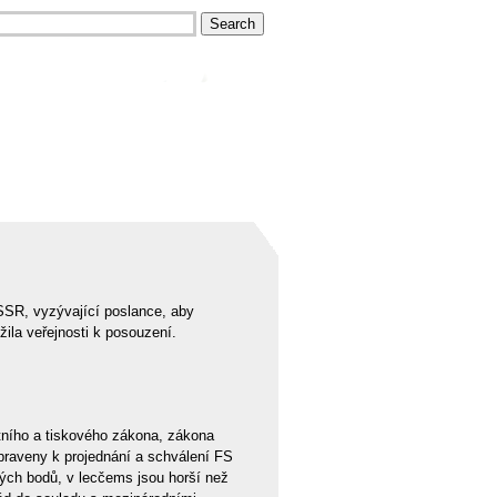
SSR, vyzývající poslance, aby
žila veřejnosti k posouzení.
stního a tiskového zákona, zákona
řipraveny k projednání a schválení FS
ých bodů, v lecčems jsou horší než