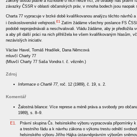
zákony dosud platné a rozhodně o nich nelze říci, že uvádějí náš právní 
závazky ČSSR v oblasti občanských práv, v mnoha bodech jsou naopak s
Charta 77 vypracuje v brzké době kvalifikovanou analýzu těchto návrhů a
E1
i československé veřejnosti.
Zatím žádáme všechny poslance FS ČSSR, 
podobě neprojednávali a neschvalovali. Vládu žádáme, aby je předložila
a aby při další práci na nich přihlížela ke všem kvalifikovaným hlasům, v
nezávislých iniciativ.
Václav Havel, Tomáš Hradílek, Dana Němcová
mluvčí Charty 77
(Mluvčí Charty 77 Saša Vondra t. č. vězněn.)
Zdroj
Informace o Chartě 77
, roč. 12 (1989), č. 19, s. 2.
Komentář
Žalostná bilance: Více represe a méně práva a svobody pro občana
1989), s. 8–9.
E1.
Právní skupina Čs. helsinského výboru vypracovala připomínky k 
a trestního řádu a k návrhu zákona o výkonu trestu odnětí svobod
helsinského výboru Jiřího Hájka ústavněprávním výborům sněmov