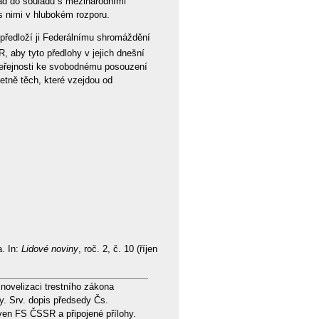
řád do souladu s mezinárodními
 nimi v hlubokém rozporu.
 předloží ji Federálnímu shromáždění
aby tyto předlohy v jejich dnešní
 veřejnosti ke svobodnému posouzení
četně těch, které vzejdou od
. In:
Lidové noviny
, roč. 2, č. 10 (říjen
novelizaci trestního zákona
y. Srv. dopis předsedy Čs.
en FS ČSSR a připojené přílohy.