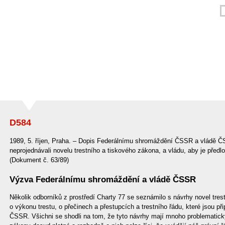
D584
1989, 5. říjen, Praha. – Dopis Federálnímu shromáždění ČSSR a vládě Č
neprojednávali novelu trestního a tiskového zákona, a vládu, aby je předlo
(Dokument č. 63/89)
Výzva Federálnímu shromáždění a vládě ČSSR
Několik odborníků z prostředí Charty 77 se seznámilo s návrhy novel tre
o výkonu trestu, o přečinech a přestupcích a trestního řádu, které jsou p
ČSSR. Všichni se shodli na tom, že tyto návrhy mají mnoho problematick