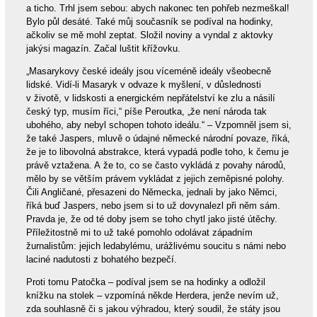
a ticho. Trhl jsem sebou: abych nakonec ten pohřeb nezmeškal!
Bylo půl desáté. Také můj současník se podíval na hodinky,
ačkoliv se mě mohl zeptat. Složil noviny a vyndal z aktovky
jakýsi magazín. Začal luštit křížovku.
„Masarykovy české ideály jsou víceméně ideály všeobecně
lidské. Vidí-li Masaryk v odvaze k myšlení, v důslednosti
v životě, v lidskosti a energickém nepřátelství ke zlu a násilí
český typ, musím říci,“ píše Peroutka, „že není národa tak
ubohého, aby nebyl schopen tohoto ideálu.“ – Vzpomněl jsem si,
že také Jaspers, mluvě o údajné německé národní povaze, říká,
že je to libovolná abstrakce, která vypadá podle toho, k čemu je
právě vztažena. A že to, co se často vykládá z povahy národů,
mělo by se větším právem vykládat z jejich zeměpisné polohy.
Čili Angličané, přesazeni do Německa, jednali by jako Němci,
říká buď Jaspers, nebo jsem si to už dovynalezl při něm sám.
Pravda je, že od té doby jsem se toho chytl jako jisté útěchy.
Příležitostně mi to už také pomohlo odolávat západním
žurnalistům: jejich ledabylému, urážlivému soucitu s námi nebo
laciné nadutosti z bohatého bezpečí.
Proti tomu Patočka – podíval jsem se na hodinky a odložil
knížku na stolek – vzpomíná někde Herdera, jenže nevím už,
zda souhlasně či s jakou výhradou, který soudil, že státy jsou