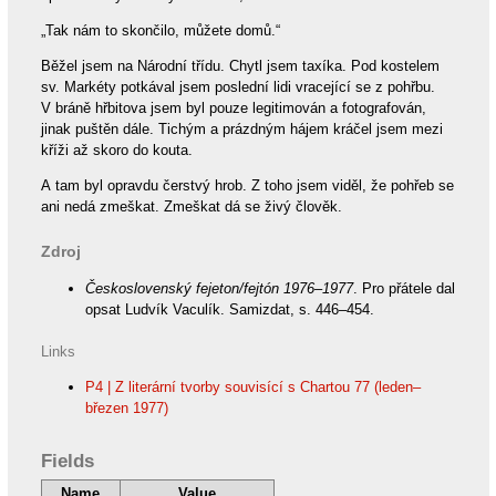
„Tak nám to skončilo, můžete domů.“
Běžel jsem na Národní třídu. Chytl jsem taxíka. Pod kostelem
sv. Markéty potkával jsem poslední lidi vracející se z pohřbu.
V bráně hřbitova jsem byl pouze legitimován a fotografován,
jinak puštěn dále. Tichým a prázdným hájem kráčel jsem mezi
kříži až skoro do kouta.
A tam byl opravdu čerstvý hrob. Z toho jsem viděl, že pohřeb se
ani nedá zmeškat. Zmeškat dá se živý člověk.
Zdroj
Československý fejeton/fejtón 1976–1977
. Pro přátele dal
opsat Ludvík Vaculík. Samizdat, s. 446–454.
Links
P4 | Z literární tvorby souvisící s Chartou 77 (leden–
březen 1977)
Fields
Name
Value