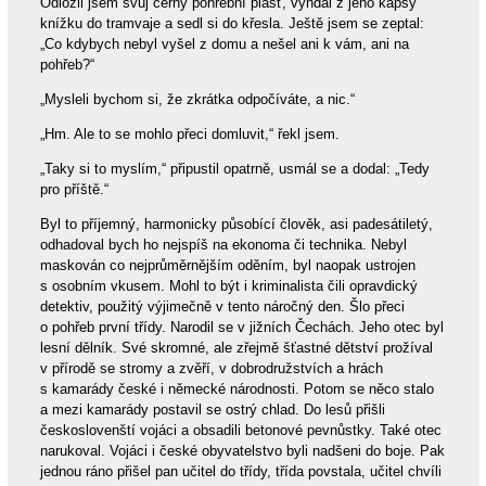
Odložil jsem svůj černý pohřební plášť, vyndal z jeho kapsy
knížku do tramvaje a sedl si do křesla. Ještě jsem se zeptal:
„Co kdybych nebyl vyšel z domu a nešel ani k vám, ani na
pohřeb?“
„Mysleli bychom si, že zkrátka odpočíváte, a nic.“
„Hm. Ale to se mohlo přeci domluvit,“ řekl jsem.
„Taky si to myslím,“ připustil opatrně, usmál se a dodal: „Tedy
pro příště.“
Byl to příjemný, harmonicky působící člověk, asi padesátiletý,
odhadoval bych ho nejspíš na ekonoma či technika. Nebyl
maskován co nejprůměrnějším oděním, byl naopak ustrojen
s osobním vkusem. Mohl to být i kriminalista čili opravdický
detektiv, použitý výjimečně v tento náročný den. Šlo přeci
o pohřeb první třídy. Narodil se v jižních Čechách. Jeho otec byl
lesní dělník. Své skromné, ale zřejmě šťastné dětství prožíval
v přírodě se stromy a zvěří, v dobrodružstvích a hrách
s kamarády české i německé národnosti. Potom se něco stalo
a mezi kamarády postavil se ostrý chlad. Do lesů přišli
českoslovenští vojáci a obsadili betonové pevnůstky. Také otec
narukoval. Vojáci i české obyvatelstvo byli nadšeni do boje. Pak
jednou ráno přišel pan učitel do třídy, třída povstala, učitel chvíli