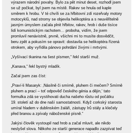
výrazem národní povahy. Bylo za pět minut deset, rozhodl jsem
se už počkat, byl jsem na místě. Rakev se hnula od kaple
směrem k hrobu. V té chvíli se za hřbitovní zdí rozeřvaly motory
motocyklů, nad stromy se objevila helikoptéra a s neuvěřitelně
jasným úmyslem začala plnit hřbitov, rakev, hrob i duše tisíce
lidí komunistickým rachotem… proboha, vidím, že jsem
promluvil nenávistně, prvně, všichni mi to musíte dosvědčit,
beru zpět a pokusím se opravit: dostavila se helikoptéra řízená
otrokem, aby vyřídila pánovo pohrdání živými i mrtvými.
„Vyšívací tkanina na šest písmen,“ řekl starší muž.
„Kanava,“ řekl bystrý mladík.
Začal jsem zas číst:
„Praví-li Masaryk: ‚Násilně či smírně, pluhem či mečem? Smírně
pluhem a prací – toť odpověď českého génia a dějin,‘ tato
formulka zdá se vystihovati ducha našeho růstu od počátku
19. století až do dne naší samostatnosti. Když corkský starosta
umíral hladem v dublinském žaláři, zástupy Irů stály a klečely
před branou a zpívaly náboženské písně.“
Jakýsi člověk vystoupil nad hrob a začal mluvit, ale nikdo
neslyšel slova. Někoho ze starší generace napadlo zazpívat teď