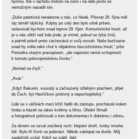
hymnu. Ale v rachotu motorů na zemi i na nebi jevilo se
nemožným nasadit tón.
„Duše patetická nenalezne u nás, co hledá. Převrat 28. října měl
ráz téměř idylický. Kdyby po celý den bylo silně pršelo,
oslavovali bychom snad teprve 29. říjen. Komunistické hnutí, ač
je u nás větší než kde jinde, je mírné, pokud se týká činů,
a patrně právě proto zachovává si svůj rozsah. Naše buržoasie
snad by měla také chuť k nějakému fascistickému hnutí,“ píše
Peroutka starým pravopisem, „ale naprosto nemá schopností
k tomuto polovojenskému životu.“
„Nomád na čtyři.“
„Avar.“
„Když Bakunin, vousatý a začouzený střelným prachem, přijel
do Čech, byl Havlíčkovi protivný a nepochopitelný.“
Lidé se v uličkách mezi kříži řadili do zástupu, procházeli kolem
hrobu a házeli na rakev květiny a hlínu. Úřední filmaři
a fotografové pořizovali o tom dokumentaci k dobrému i zlému.
Za oknem se ozval zesílený ruch: klepání dveří, kroky mnoha
lidí. Bylo tři čtvrti na jedenáct. Někdo zaklepal na dveře. Můj
společník vyšel. Když se vrátil, řekl: