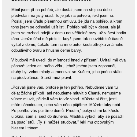
Mínil jsem jít na pohřeb, ale dostal jsem na stejnou dobu
předvolání na jistý úřad. To je jak na potvoru, řekl jsem si.
Poslal jsem úřadu písemnou omluvu, že jdu na pohřeb, a krom
toho jsem se odhodlal užít lsti. Pohřeb měl být v deset, ale já
jsem se rozhodl odejít z domu neuvěřitelně brzy: už v šest hodin
ráno. Jenže úřad mě přelstil: když jsem tak neuvěřitelně časně
vyšel z domu, čekalo tam na mne auto: šestsettrojka známého
odpudivého tvaru a hnusné černé barvy.
V budově mě uvedli do místnosti hned v přízemí. Uvítali mě dva
pánové: jeden asi mého věku, jehož jméno jsem zapomněl,
druhý byl velmi mladý a jmenoval se Kučera, jeho jméno stálo
na předvolánce. Starší muž pravil:
„Pozvali jsme vás, protože je ten pohřeb. Nebudeme vám tu
dělat žádné příkoří, ani nebudeme mluvit o Chartě, nemusíme
vůbec mluvit, přijde-li vám to víc vhod. Můžete si číst, jestli
máte náhodou co, nebo vám něco půjčíme. Můžete taky spát.
Po pohřbu vás pustíme domů. Prosím,“ pokynul mi ke křeslu
u okna, sám si sedl do druhého. Mladíka vybídl, aby se posadil
za psací stůl. „Ty si můžeš studovat,“ řekl mu otcovským
hlasem i tónem.