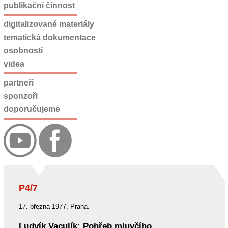
publikační činnost
digitalizované materiály
tematická dokumentace
osobnosti
videa
partneři
sponzoři
doporučujeme
P4/7
17. března 1977, Praha.
Ludvík Vaculík: Pohřeb mluvčího