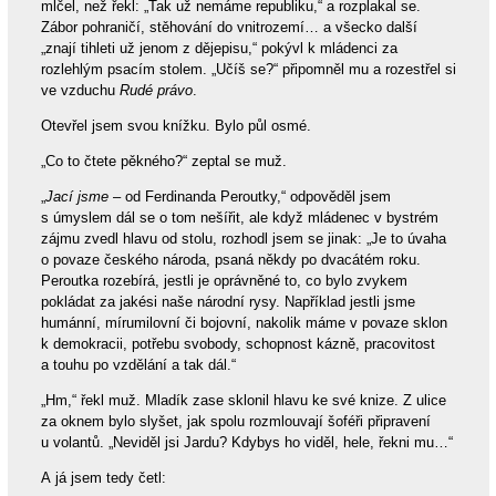
mlčel, než řekl: „Tak už nemáme republiku,“ a rozplakal se.
Zábor pohraničí, stěhování do vnitrozemí… a všecko další
„znají tihleti už jenom z dějepisu,“ pokývl k mládenci za
rozlehlým psacím stolem. „Učíš se?“ připomněl mu a rozestřel si
ve vzduchu
Rudé právo
.
Otevřel jsem svou knížku. Bylo půl osmé.
„Co to čtete pěkného?“ zeptal se muž.
„
Jací jsme
– od Ferdinanda Peroutky,“ odpověděl jsem
s úmyslem dál se o tom nešířit, ale když mládenec v bystrém
zájmu zvedl hlavu od stolu, rozhodl jsem se jinak: „Je to úvaha
o povaze českého národa, psaná někdy po dvacátém roku.
Peroutka rozebírá, jestli je oprávněné to, co bylo zvykem
pokládat za jakési naše národní rysy. Například jestli jsme
humánní, mírumilovní či bojovní, nakolik máme v povaze sklon
k demokracii, potřebu svobody, schopnost kázně, pracovitost
a touhu po vzdělání a tak dál.“
„Hm,“ řekl muž. Mladík zase sklonil hlavu ke své knize. Z ulice
za oknem bylo slyšet, jak spolu rozmlouvají šoféři připravení
u volantů. „Neviděl jsi Jardu? Kdybys ho viděl, hele, řekni mu…“
A já jsem tedy četl: