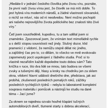
„Hledáte-li v jednání českého člověka jeho živou víru, poznáte,
že první naší živou vírou jest, že člověk se má míti dobře. To
jest hybná víra moderních národů, a žádné vlastnosti slovanské,
o nichž se mluví, nás od ní neodvedou. Není možno pochopiti
ani našeho nejnovějšího života politického bez znalosti této živé
víry.“
Četl jsem soustředěně, kupodivu, tu a tam udělal jsem si
znaménko. Zpozoroval jsem, že vnímám text mimořádně rychle
a s delší stopou souvislosti než jindy. Slušný dozor, klid
pramenící z vědomí, že nemůžu stejně dělat nic jiného,
a zajištěný čas pro to, co dělám, to všecko ve mně evokovalo
zapomenutý pocit uspokojení z řádného studia. Proč si to
vlastně nezařídím každé dopoledne touto dobou sám? Tato
knížka v ruce, tito dva lidé se mnou, tato budova se všemi
zvuky a tušenými ději, hlasy a kroky na chodníku jen za sklem
okna, vědomí hlavní události dnešního dne, představa, jak asi
probíhá, zkušenosti posledních pomalých roků, zážitky
posledních rychlejších týdnů – nebyla to laboratorně kompletní
souprava materiálu i pomůcek a nástrojů ke studiu na dané
téma – Jací jsme?
Za oknem se najednou ozvalo houfné klapání tučných
automobilových dveří, tlumené starty s dobrou akcelerací,