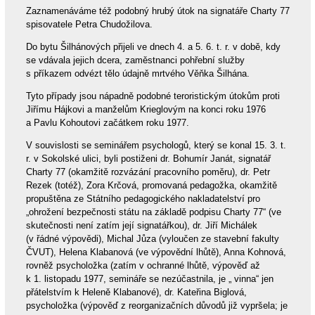
Zaznamenáváme též podobný hrubý útok na signatáře Charty 77
spisovatele Petra Chudožilova.
Do bytu Šilhánových přijeli ve dnech 4. a 5. 6. t. r. v době, kdy
se vdávala jejich dcera, zaměstnanci pohřební služby
s příkazem odvézt tělo údajně mrtvého Věňka Šilhána.
Tyto případy jsou nápadně podobné teroristickým útokům proti
Jiřímu Hájkovi a manželům Krieglovým na konci roku 1976
a Pavlu Kohoutovi začátkem roku 1977.
V souvislosti se seminářem psychologů, který se konal 15. 3. t.
r. v Sokolské ulici, byli postiženi dr. Bohumír Janát, signatář
Charty 77 (okamžitě rozvázání pracovního poměru), dr. Petr
Rezek (totéž), Zora Krčová, promovaná pedagožka, okamžitě
propuštěna ze Státního pedagogického nakladatelství pro
„ohrožení bezpečnosti státu na základě podpisu Charty 77“ (ve
skutečnosti není zatím její signatářkou), dr. Jiří Michálek
(v řádné výpovědi), Michal Jůza (vyloučen ze stavební fakulty
ČVUT), Helena Klabanová (ve výpovědní lhůtě), Anna Kohnová,
rovněž psycholožka (zatím v ochranné lhůtě, výpověď až
k 1. listopadu 1977, semináře se nezúčastnila, je „ vinna“ jen
přátelstvím k Heleně Klabanové), dr. Kateřina Biglová,
psycholožka (výpověď z reorganizačních důvodů již vypršela; je