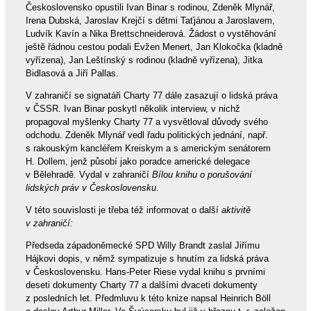
Československo opustili Ivan Binar s rodinou, Zdeněk Mlynář,
Irena Dubská, Jaroslav Krejčí s dětmi Taťjánou a Jaroslavem,
Ludvík Kavín a Nika Brettschneiderová. Žádost o vystěhování
ještě řádnou cestou podali Evžen Menert, Jan Klokočka (kladně
vyřízena), Jan Leštínský s rodinou (kladně vyřízena), Jitka
Bidlasová a Jiří Pallas.
V zahraničí se signatáři Charty 77 dále zasazují o lidská práva
v ČSSR. Ivan Binar poskytl několik interview, v nichž
propagoval myšlenky Charty 77 a vysvětloval důvody svého
odchodu. Zdeněk Mlynář vedl řadu politických jednání, např.
s rakouským kancléřem Kreiskym a s americkým senátorem
H. Dollem, jenž působí jako poradce americké delegace
v Bělehradě. Vydal v zahraničí
Bílou knihu o porušování
lidských práv v Československu
.
V této souvislosti je třeba též informovat o další
aktivitě
v zahraničí:
Předseda západoněmecké SPD Willy Brandt zaslal Jiřímu
Hájkovi dopis, v němž sympatizuje s hnutím za lidská práva
v Československu. Hans-Peter Riese vydal knihu s prvními
deseti dokumenty Charty 77 a dalšími dvaceti dokumenty
z posledních let. Předmluvu k této knize napsal Heinrich Böll