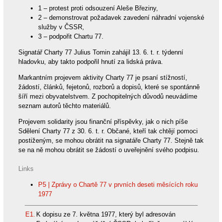
1 – protest proti odsouzení Aleše Březiny,
2 – demonstrovat požadavek zavedení náhradní vojenské
služby v ČSSR,
3 – podpořit Chartu 77.
Signatář Charty 77 Julius Tomin zahájil 13. 6. t. r. týdenní
hladovku, aby takto podpořil hnutí za lidská práva.
Markantním projevem aktivity Charty 77 je psaní stížností,
žádostí, článků, fejetonů, rozborů a dopisů, které se spontánně
šíří mezi obyvatelstvem. Z pochopitelných důvodů neuvádíme
seznam autorů těchto materiálů.
Projevem solidarity jsou finanční příspěvky, jak o nich píše
Sdělení Charty 77 z 30. 6. t. r. Občané, kteří tak chtějí pomoci
postiženým, se mohou obrátit na signatáře Charty 77. Stejně tak
se na ně mohou obrátit se žádostí o uveřejnění svého podpisu.
Links
P5 | Zprávy o Chartě 77 v prvních deseti měsících roku
1977
E1.
K dopisu ze 7. května 1977, který byl adresován