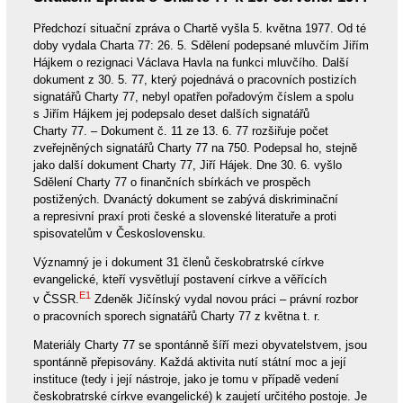
Předchozí situační zpráva o Chartě vyšla 5. května 1977. Od té
doby vydala Charta 77: 26. 5. Sdělení podepsané mluvčím Jiřím
Hájkem o rezignaci Václava Havla na funkci mluvčího. Další
dokument z 30. 5. 77, který pojednává o pracovních postizích
signatářů Charty 77, nebyl opatřen pořadovým číslem a spolu
s Jiřím Hájkem jej podepsalo deset dalších signatářů
Charty 77. – Dokument č. 11 ze 13. 6. 77 rozšiřuje počet
zveřejněných signatářů Charty 77 na 750. Podepsal ho, stejně
jako další dokument Charty 77, Jiří Hájek. Dne 30. 6. vyšlo
Sdělení Charty 77 o finančních sbírkách ve prospěch
postižených. Dvanáctý dokument se zabývá diskriminační
a represivní praxí proti české a slovenské literatuře a proti
spisovatelům v Československu.
Významný je i dokument 31 členů českobratrské církve
evangelické, kteří vysvětlují postavení církve a věřících
E1
v ČSSR.
Zdeněk Jičínský vydal novou práci – právní rozbor
o pracovních sporech signatářů Charty 77 z května t. r.
Materiály Charty 77 se spontánně šíří mezi obyvatelstvem, jsou
spontánně přepisovány. Každá aktivita nutí státní moc a její
instituce (tedy i její nástroje, jako je tomu v případě vedení
českobratrské církve evangelické) k zaujetí určitého postoje. Je