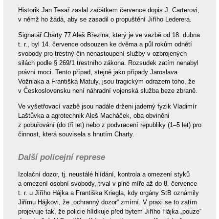
Historik Jan Tesař zaslal začátkem července dopis J. Carterovi,
v němž ho žádá, aby se zasadil o propuštění Jiřího Lederera.
Signatář Charty 77 Aleš Březina, který je ve vazbě od 18. dubna
t. r., byl 14. července odsouzen ke dvěma a půl rokům odnětí
svobody pro trestný čin nenastoupení služby v ozbrojených
silách podle § 269/1 trestního zákona. Rozsudek zatím nenabyl
právní moci. Tento případ, stejně jako případy Jaroslava
Vožniaka a Františka Matuly, jsou tragickým odrazem toho, že
v Československu není náhradní vojenská služba beze zbraně.
Ve vyšetřovací vazbě jsou nadále drženi jaderný fyzik Vladimír
Laštůvka a agrotechnik Aleš Macháček, oba obviněni
z pobuřování (do tří let) nebo z podvracení republiky (1–5 let) pro
činnost, která souvisela s hnutím Charty.
Další policejní represe
Izolační dozor, tj. neustálé hlídání, kontrola a omezení styků
a omezení osobní svobody, trval v plné míře až do 8. července
t. r. u Jiřího Hájka a Františka Kriegla, kdy orgány StB oznámily
Jiřímu Hájkovi, že „ochranný dozor“ zmírní. V praxi se to zatím
projevuje tak, že policie hlídkuje před bytem Jiřího Hájka „pouze“