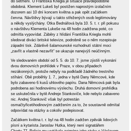
do setmění. U Františka Kriegla je situace pravděpodobně
obdobná. Klement Lukeš byl postižen naprostým izolačním
dozorem asi 10 dní koncem května a pak opět začátkem
června. Návštěvy bývají u takto střežených osob legitimovány
a někdy vyslýchány. Otka Bednářová byla 10. 5. t. r. při pokusu
o návštěvu Klementa Lukeše na 48 hodin zadržena poté, co
odmítla vypovídat. Záběry z hlídání Františka Kriegla mohli
sledovat diváci britské televize, podrobně se o něm rozepisuje
západní tisk. Zdánlivě šalamounské rozhodnutí státní moci
„zavřít a vlastně nezavřít“ se ukazuje nanejvýš neúčinným.
Ve sledovaném období od 5. 5. do 10. 7. jsme zjistili vykonání
dvou domovních prohlídek v Praze, v obou případech
nezákonných, protože nebyly na podkladě žádného trestního
stíhání. Obě proběhly 1. 7., jedna v bytě Dany Němcové, kde
bylo zabaveno 6 kusů uhlového papíru. Dana Němcová pak byla
podrobena asi hodinovému výslechu. Druhá domovní prohlídka
se uskutečnila v bytě Andreje Stankoviče, kde nebylo zabaveno
nic. Andrej Stankovič však byl potrestán
osmačtyřicetihodinovým zadržením za to, že soustavně odmítal
odpovídat na otázky a cokoliv podepisovat.
Začátkem května t. r. byl na 48 hodin zadržen zpěvák lidových
písní a kytarista Jaroslav Hutka, který není signatářem
Charty 77. Policie mu vytýkala zejména jeho styky s Václavem