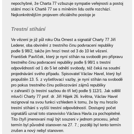
nepochybné, že Charta 77 vzbuzuje sympatie veřejnosti a postoj
státní moci k Chartě 77 se s míněním lidu ostře rozchází.
Nejkonkrétnějším projevem oficiálního postoje je
Trestní stíhání
Ve vězení je již půl roku Ota Ornest a signatář Charty 77 Jiří
Lederer, oba obvinění z trestního činu podvracení republiky
podle § 98/2, takže jim hrozí trest od 3 do 10 let vězení.
František Pavlíček, který je nyní stíhán na svobodě pro přípravu
trestného činu podvracení republiky podle § 98/1 s trestní
odpovědností od 1 do 5 let odnětí svobody, též čeká na soudní
projednávání svého případu. Spisovatel Václav Havel, který byl
propuštěn 13. 5. z vyšetřovací vazby, je nyní stíhán na svobodě
pro pokus trestného činu poškozování zájmů republiky
v zahraničí (s trestní sazbou do tří let) podle § 112/1. Jak sdělil
mluvčí Charty 77 prof. dr. Jiří Hájek 26. května, Václav Havel
rezignoval na svou funkci vzhledem k tomu, že by mu hrozilo
trestní stíhání s vyšší trestní odpovědností. Dostupný počet
signatářů uznal toto stanovisko Václava Havla za pochopitelné.
Tito čtyři jmenovaní mají být souzeni v jednom procesu, jehož
termín byl původně stanoven na 27. 7.; později byl tento termín
zrušen a nový nebyl stanoven.