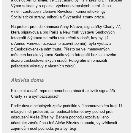
a doslov Arthur Miller. Ve Švýcarsku byl již v březnu t. r. založen
Výbor solidarity s opozicí východoevropských zemí. Jsou
v něm zastoupeni členové Revoluční komunistické ligy,
Socialistické strany, odborů a Švýcarské strany práce.
Na protest proti diskriminaci Anny Fárové, signatářky Charty 77,
která připravovala pro Paříž a New York výstavu Sudkových
fotografií (výstava se měla uskutečnit v době, kdy byl již
s Annou Fárovou rozvázán pracovní poměr), byla výstava
z Československa odmítnuta. Přesto se ve jmenovaných
městech konala výstava Sudkových fotografií bez laskavého
dozoru československých úřadů. Fotografie shromáždili
pořadatelé výstavy z vlastních zdrojů.
Aktivita doma
Policejní a další represe nemohou zabránit aktivitě signatářů
Charty 77 a sympatizujících.
Podle dosud neúplných zpráv podniklo v Jihomoravském kraji 11
mladých lidí protestní, asi padesátikilometrový pochod proti
odsouzení Aleše Březiny. Během pochodu rozdávali jeho
účastníci závěrečnou řeč Aleše Březiny u soudu, vysvětlovali
zájemcům účel pochodu, jenž byl trojí: