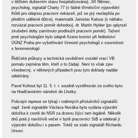
v těžkém duševním stavu hospitalizována), Jiří Němec,
psycholog, signatář Charty 77 (v řádné tříměsíční výpovědní
lhůtě pro údajnou pracovní nekázeň, jež se prý nezlepšila po
předtím udělené důtce), matematik Jaroslav Kalous (v nátlaku
rozvázal pracovní poměr dohodou), dr. Martin Hybler (po uplynutí
zkušební doby zamítnuto prodloužit pracovní poměr). Tažení
proti psychologům bylo údajně řízeno komisí při ředitelství
OÚNZ Praha pro vyšetřování činnosti psychologů v souvislosti
s fenomenologií.
Řidičské průkazy a technická osvědčení vozidel vrací VB
pomalu zejména těm, kteří o to žádají. Není to však zjev
všeobecný, v některých případech jsou tyto doklady nadále
odebírány.
Pavel Kohout byl 11. 5. t. r. soudně vystěhován ze svého bytu
na Hradčanském náměstí do Lhotky.
Policejní represe se týkají i rodinných příslušníků signatářů:
např. ženě signatáře Václava Nováka byla vydána výjezdní
doložka k cestě do NSR za dcerou žijící tam legálně. Několik
dnů poté ji navštívili večer v bytě pracovníci StB a odebrali jí
výjezdní doložku i s pasem. Totéž se stalo signatáři Richardu
Urxovi.