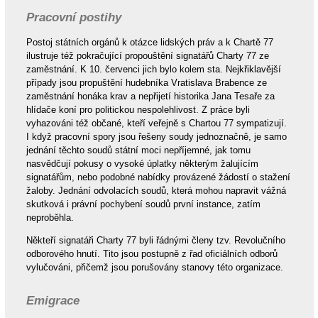
Pracovní postihy
Postoj státních orgánů k otázce lidských práv a k Chartě 77
ilustruje též pokračující propouštění signatářů Charty 77 ze
zaměstnání. K 10. červenci jich bylo kolem sta. Nejkřiklavější
případy jsou propuštění hudebníka Vratislava Brabence ze
zaměstnání honáka krav a nepřijetí historika Jana Tesaře za
hlídače koní pro politickou nespolehlivost. Z práce byli
vyhazováni též občané, kteří veřejně s Chartou 77 sympatizují.
I když pracovní spory jsou řešeny soudy jednoznačně, je samo
jednání těchto soudů státní moci nepříjemné, jak tomu
nasvědčují pokusy o vysoké úplatky některým žalujícím
signatářům, nebo podobné nabídky provázené žádostí o stažení
žaloby. Jednání odvolacích soudů, která mohou napravit vážná
skutková i právní pochybení soudů první instance, zatím
neproběhla.
Někteří signatáři Charty 77 byli řádnými členy tzv. Revolučního
odborového hnutí. Tito jsou postupně z řad oficiálních odborů
vylučováni, přičemž jsou porušovány stanovy této organizace.
Emigrace