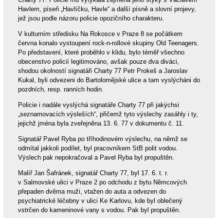
Havlem, píseň „Havlíčku, Havle“ a další písně a slovní projevy,
jež jsou podle názoru policie opozičního charakteru.
V kulturním středisku Na Rokosce v Praze 8 se počátkem
června konalo vystoupení rock-n-rollové skupiny Old Teenagers.
Po představení, které proběhlo v klidu, bylo téměř všechno
obecenstvo policií legitimováno, avšak pouze dva diváci,
shodou okolností signatáři Charty 77 Petr Prokeš a Jaroslav
Kukal, byli odvezeni do Bartolomějské ulice a tam vyslýcháni do
pozdních, resp. ranních hodin.
Policie i nadále vyslýchá signatáře Charty 77 při jakýchsi
„seznamovacích výsleších“, přičemž tyto výslechy zasáhly i ty,
jejichž jména byla zveřejněna 13. 6. 77 v dokumentu č. 11.
Signatář Pavel Ryba po tříhodinovém výslechu, na němž se
odmítal jakkoli podílet, byl pracovníkem StB polit vodou.
Výslech pak nepokračoval a Pavel Ryba byl propuštěn.
Malíř Jan Šafránek, signatář Charty 77, byl 17. 6. t. r.
v Salmovské ulici v Praze 2 po odchodu z bytu Němcových
přepaden dvěma muži, vtažen do auta a odvezen do
psychiatrické léčebny v ulici Ke Karlovu, kde byl oblečený
vstrčen do kameninové vany s vodou. Pak byl propuštěn.