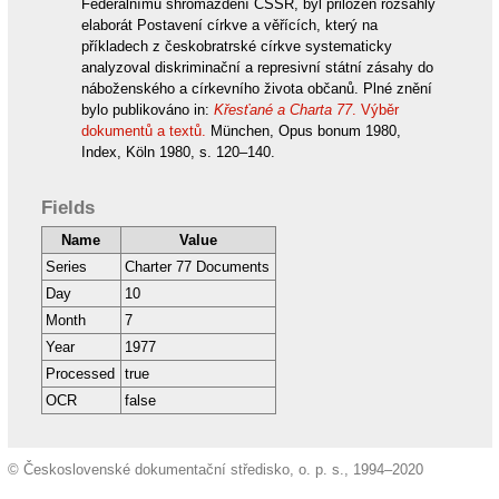
Federálnímu shromáždění ČSSR, byl přiložen rozsáhlý
elaborát Postavení církve a věřících, který na
příkladech z českobratrské církve systematicky
analyzoval diskriminační a represivní státní zásahy do
náboženského a církevního života občanů. Plné znění
bylo publikováno in:
Křesťané a Charta 77
. Výběr
dokumentů a textů.
München, Opus bonum 1980,
Index, Köln 1980, s. 120–140.
Fields
Name
Value
Series
Charter 77 Documents
Day
10
Month
7
Year
1977
Processed
true
OCR
false
© Československé dokumentační středisko, o. p. s., 1994–2020