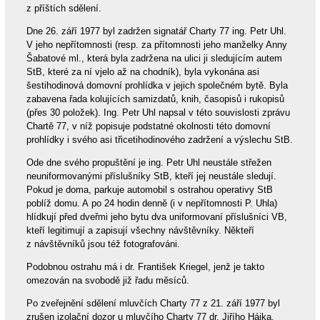
z příštích sdělení.
Dne 26. září 1977 byl zadržen signatář Charty 77 ing. Petr Uhl.
V jeho nepřítomnosti (resp. za přítomnosti jeho manželky Anny
Šabatové ml., která byla zadržena na ulici ji sledujícím autem
StB, které za ní vjelo až na chodník), byla vykonána asi
šestihodinová domovní prohlídka v jejich společném bytě. Byla
zabavena řada kolujících samizdatů, knih, časopisů i rukopisů
(přes 30 položek). Ing. Petr Uhl napsal v této souvislosti zprávu
Chartě 77, v níž popisuje podstatné okolnosti této domovní
prohlídky i svého asi třicetihodinového zadržení a výslechu StB.
Ode dne svého propuštění je ing. Petr Uhl neustále střežen
neuniformovanými příslušníky StB, kteří jej neustále sledují.
Pokud je doma, parkuje automobil s ostrahou operativy StB
poblíž domu. A po 24 hodin denně (i v nepřítomnosti P. Uhla)
hlídkují před dveřmi jeho bytu dva uniformovaní příslušníci VB,
kteří legitimují a zapisují všechny návštěvníky. Někteří
z návštěvníků jsou též fotografováni.
Podobnou ostrahu má i dr. František Kriegel, jenž je takto
omezován na svobodě již řadu měsíců.
Po zveřejnění sdělení mluvčích Charty 77 z 21. září 1977 byl
zrušen izolační dozor u mluvčího Charty 77 dr. Jiřího Hájka.