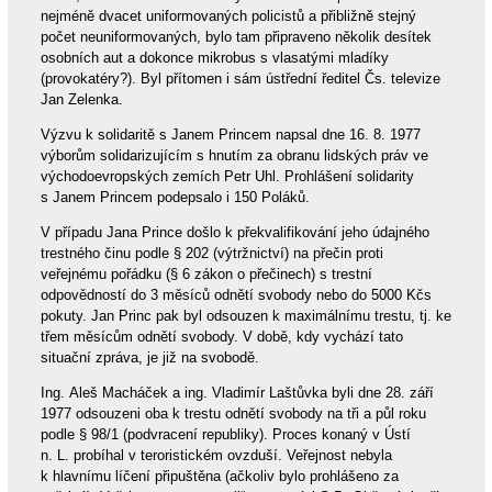
nejméně dvacet uniformovaných policistů a přibližně stejný
počet neuniformovaných, bylo tam připraveno několik desítek
osobních aut a dokonce mikrobus s vlasatými mladíky
(provokatéry?). Byl přítomen i sám ústřední ředitel Čs. televize
Jan Zelenka.
Výzvu k solidaritě s Janem Princem napsal dne 16. 8. 1977
výborům solidarizujícím s hnutím za obranu lidských práv ve
východoevropských zemích Petr Uhl. Prohlášení solidarity
s Janem Princem podepsalo i 150 Poláků.
V případu Jana Prince došlo k překvalifikování jeho údajného
trestného činu podle § 202 (výtržnictví) na přečin proti
veřejnému pořádku (§ 6 zákon o přečinech) s trestní
odpovědností do 3 měsíců odnětí svobody nebo do 5000 Kčs
pokuty. Jan Princ pak byl odsouzen k maximálnímu trestu, tj. ke
třem měsícům odnětí svobody. V době, kdy vychází tato
situační zpráva, je již na svobodě.
Ing. Aleš Macháček a ing. Vladimír Laštůvka byli dne 28. září
1977 odsouzeni oba k trestu odnětí svobody na tři a půl roku
podle § 98/1 (podvracení republiky). Proces konaný v Ústí
n. L. probíhal v teroristickém ovzduší. Veřejnost nebyla
k hlavnímu líčení připuštěna (ačkoliv bylo prohlášeno za