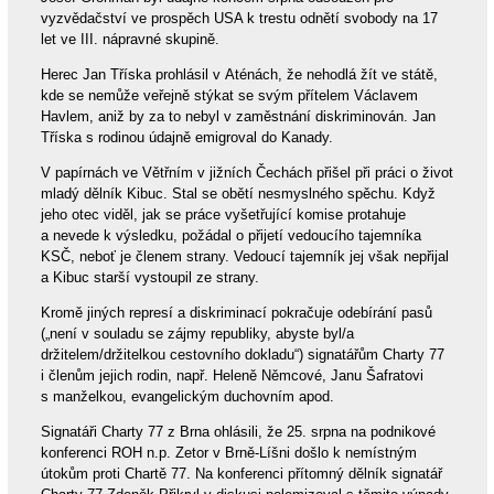
vyzvědačství ve prospěch USA k trestu odnětí svobody na 17
let ve III. nápravné skupině.
Herec Jan Tříska prohlásil v Aténách, že nehodlá žít ve státě,
kde se nemůže veřejně stýkat se svým přítelem Václavem
Havlem, aniž by za to nebyl v zaměstnání diskriminován. Jan
Tříska s rodinou údajně emigroval do Kanady.
V papírnách ve Větřním v jižních Čechách přišel při práci o život
mladý dělník Kibuc. Stal se obětí nesmyslného spěchu. Když
jeho otec viděl, jak se práce vyšetřující komise protahuje
a nevede k výsledku, požádal o přijetí vedoucího tajemníka
KSČ, neboť je členem strany. Vedoucí tajemník jej však nepřijal
a Kibuc starší vystoupil ze strany.
Kromě jiných represí a diskriminací pokračuje odebírání pasů
(„není v souladu se zájmy republiky, abyste byl/a
držitelem/držitelkou cestovního dokladu“) signatářům Charty 77
i členům jejich rodin, např. Heleně Němcové, Janu Šafratovi
s manželkou, evangelickým duchovním apod.
Signatáři Charty 77 z Brna ohlásili, že 25. srpna na podnikové
konferenci ROH n.p. Zetor v Brně-Líšni došlo k nemístným
útokům proti Chartě 77. Na konferenci přítomný dělník signatář