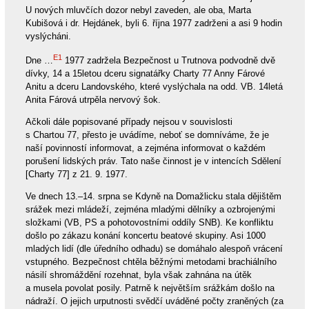
U nových mluvčích dozor nebyl zaveden, ale oba, Marta
Kubišová i dr. Hejdánek, byli 6. října 1977 zadrženi a asi 9 hodin
vyslýcháni.
E1
Dne …
1977 zadržela Bezpečnost u Trutnova podvodně dvě
dívky, 14 a 15letou dceru signatářky Charty 77 Anny Fárové
Anitu a dceru Landovského, které vyslýchala na odd. VB. 14letá
Anita Fárová utrpěla nervový šok.
Ačkoli dále popisované případy nejsou v souvislosti
s Chartou 77, přesto je uvádíme, neboť se domníváme, že je
naší povinností informovat, a zejména informovat o každém
porušení lidských práv. Tato naše činnost je v intencích Sdělení
[Charty 77] z 21. 9. 1977.
Ve dnech 13.–14. srpna se Kdyně na Domažlicku stala dějištěm
srážek mezi mládeží, zejména mladými dělníky a ozbrojenými
složkami (VB, PS a pohotovostními oddíly SNB). Ke konfliktu
došlo po zákazu konání koncertu beatové skupiny. Asi 1000
mladých lidí (dle úředního odhadu) se domáhalo alespoň vrácení
vstupného. Bezpečnost chtěla běžnými metodami brachiálního
násilí shromáždění rozehnat, byla však zahnána na útěk
a musela povolat posily. Patrně k největším srážkám došlo na
nádraží. O jejich urputnosti svědčí uváděné počty zraněných (za