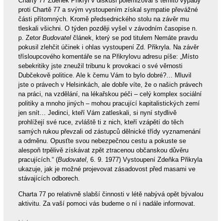
Charty 77 Zdeněk Přikryl v diskusi polemizoval s těmito výpady
proti Chartě 77 a svým vystoupením získal sympatie převážné
části přítomných. Kromě předsednického stolu na závěr mu
tleskali všichni. O týden později vyšel v závodním časopise n.
p. Zetor
Budovatel
článek, který se pod titulem Nemáte pravdu
pokusil zlehčit účinek i ohlas vystoupení Zd. Přikryla. Na závěr
třísloupcového komentáře se na Přikrylovu adresu píše: „Místo
sebekritiky jste zneužil tribunu k provokaci o své věrnosti
Dubčekově politice. Ale k čemu Vám to bylo dobré?… Mluvil
jste o právech v Helsinkách, ale dobře víte, že o našich právech
na práci, na vzdělání, na lékařskou péči – celý komplex sociální
politiky a mnoho jiných – mohou pracující kapitalistických zemí
jen snít… Jedinci, kteří Vám zatleskali, si nyní stydlivě
prohlížejí své ruce, zvláště ti z nich, kteří vzápětí do těch
samých rukou převzali od zástupců dělnické třídy vyznamenání
a odměnu. Opusťte svou nebezpečnou cestu a pokuste se
alespoň trpělivě získávat zpět ztracenou občanskou důvěru
pracujících.“ (
Budovatel
, 6. 9. 1977) Vystoupení Zdeňka Přikryla
ukazuje, jak je možné projevovat zásadovost před masami ve
stávajících odborech.
Charta 77 po relativně slabší činnosti v létě nabývá opět bývalou
aktivitu. Za vaší pomoci vás budeme o ní i nadále informovat.