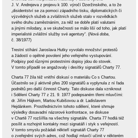
J. V. Andrejeva z projevu k 100. výročí Dzeržinského, a to že
„disidentství se za pomoci západního tisku, diplomatických či
výzvědných služeb a zvláštních služeb stalo v rozvědkách
svého druhu zaměstnáním, za něž se dobře platí valutami
a jinými milodary, a ve skutečnosti se málo liší od toho, jak platí
imperialisté zvláštní služby své agentury“. (
Nová doba
,
č. 38/1977)
Trestní stíhání Jaroslava Hutky vyvolalo množství protestů
a žádostí o opětné povolení jeho veřejného vystupování.
Podpisy pod různými protestními dopisy jdou do stovek.
V tomto případě se angažovaly i desítky signatářů Charty 77.
Charta 77 žila též vnitřní diskusí o materiálu Co s Chartou.
Účastnilo se jí aktivně přes 200 signatářů a vyplynula z ní řada
podnětů pro další činnost Charty. Tato diskuse dala vzniknout
i Sdělení Charty 77 z 21. 9. 1977 podepsaném třemi mluvčími:
dr. Jiřím Hájkem, Martou Kubišovou a dr. Ladislavem
Hejdánkem. Prostřednictvím tohoto sdělení, které shrnuje
výsledky dosavadní názorové konfrontace, se diskuse
v Chartě 77 rozšířila na všechny signatáře. Charta 77 hodlá též
posílit a rozhojnit kontakty mezi signatáři i styk s veřejností.
V tomto smyslu požádali někteří signatáři Charty 77
o zveřejnění svých adres, což hodlají mluvčí učinit v některém