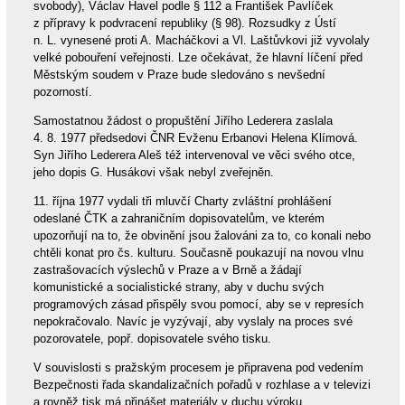
svobody), Václav Havel podle § 112 a František Pavlíček
z přípravy k podvracení republiky (§ 98). Rozsudky z Ústí
n. L. vynesené proti A. Macháčkovi a Vl. Laštůvkovi již vyvolaly
velké pobouření veřejnosti. Lze očekávat, že hlavní líčení před
Městským soudem v Praze bude sledováno s nevšední
pozorností.
Samostatnou žádost o propuštění Jiřího Lederera zaslala
4. 8. 1977 předsedovi ČNR Evženu Erbanovi Helena Klímová.
Syn Jiřího Lederera Aleš též intervenoval ve věci svého otce,
jeho dopis G. Husákovi však nebyl zveřejněn.
11. října 1977 vydali tři mluvčí Charty zvláštní prohlášení
odeslané ČTK a zahraničním dopisovatelům, ve kterém
upozorňují na to, že obvinění jsou žalováni za to, co konali nebo
chtěli konat pro čs. kulturu. Současně poukazují na novou vlnu
zastrašovacích výslechů v Praze a v Brně a žádají
komunistické a socialistické strany, aby v duchu svých
programových zásad přispěly svou pomocí, aby se v represích
nepokračovalo. Navíc je vyzývají, aby vyslaly na proces své
pozorovatele, popř. dopisovatele svého tisku.
V souvislosti s pražským procesem je připravena pod vedením
Bezpečnosti řada skandalizačních pořadů v rozhlase a v televizi
a rovněž tisk má přinášet materiály v duchu výroku