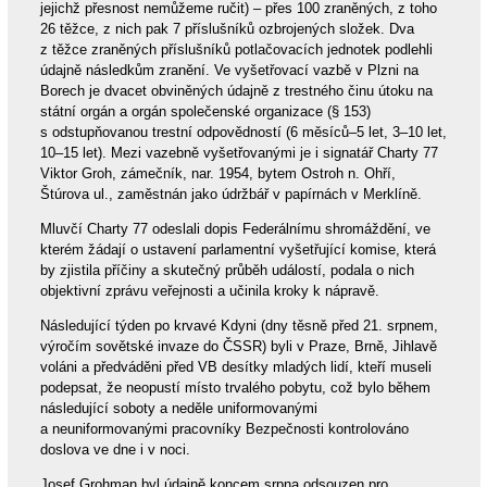
jejichž přesnost nemůžeme ručit) – přes 100 zraněných, z toho
26 těžce, z nich pak 7 příslušníků ozbrojených složek. Dva
z těžce zraněných příslušníků potlačovacích jednotek podlehli
údajně následkům zranění. Ve vyšetřovací vazbě v Plzni na
Borech je dvacet obviněných údajně z trestného činu útoku na
státní orgán a orgán společenské organizace (§ 153)
s odstupňovanou trestní odpovědností (6 měsíců–5 let, 3–10 let,
10–15 let). Mezi vazebně vyšetřovanými je i signatář Charty 77
Viktor Groh, zámečník, nar. 1954, bytem Ostroh n. Ohří,
Štúrova ul., zaměstnán jako údržbář v papírnách v Merklíně.
Mluvčí Charty 77 odeslali dopis Federálnímu shromáždění, ve
kterém žádají o ustavení parlamentní vyšetřující komise, která
by zjistila příčiny a skutečný průběh událostí, podala o nich
objektivní zprávu veřejnosti a učinila kroky k nápravě.
Následující týden po krvavé Kdyni (dny těsně před 21. srpnem,
výročím sovětské invaze do ČSSR) byli v Praze, Brně, Jihlavě
voláni a předváděni před VB desítky mladých lidí, kteří museli
podepsat, že neopustí místo trvalého pobytu, což bylo během
následující soboty a neděle uniformovanými
a neuniformovanými pracovníky Bezpečnosti kontrolováno
doslova ve dne i v noci.
Josef Grohman byl údajně koncem srpna odsouzen pro