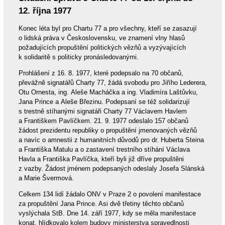
12. října 1977
Konec léta byl pro Chartu 77 a pro všechny, kteří se zasazují
o lidská práva v Československu, ve znamení vlny hlasů
požadujících propuštění politických vězňů a vyzývajících
k solidaritě s politicky pronásledovanými.
Prohlášení z 16. 8. 1977, které podepsalo na 70 občanů,
převážně signatářů Charty 77, žádá svobodu pro Jiřího Lederera,
Otu Ornesta, ing. Aleše Macháčka a ing. Vladimíra Laštůvku,
Jana Prince a Aleše Březinu. Podepsaní se též solidarizují
s trestně stíhanými signatáři Charty 77 Václavem Havlem
a Františkem Pavlíčkem. 21. 9. 1977 odeslalo 157 občanů
žádost prezidentu republiky o propuštění jmenovaných vězňů
a navíc o amnestii z humanitních důvodů pro dr. Huberta Steina
a Františka Matulu a o zastavení trestního stíhání Václava
Havla a Františka Pavlíčka, kteří byli již dříve propuštěni
z vazby. Žádost jménem podepsaných odeslaly Josefa Slánská
a Marie Švermová.
Celkem 134 lidí žádalo ONV v Praze 2 o povolení manifestace
za propuštění Jana Prince. Asi dvě třetiny těchto občanů
vyslýchala StB. Dne 14. září 1977, kdy se měla manifestace
konat, hlídkovalo kolem budovy ministerstva spravedlnosti