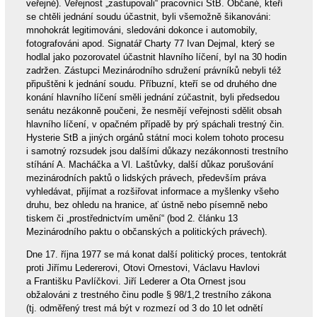
veřejné). Veřejnost „zastupovali“ pracovníci StB. Občané, kteří
se chtěli jednání soudu účastnit, byli všemožně šikanováni:
mnohokrát legitimováni, sledováni dokonce i automobily,
fotografováni apod. Signatář Charty 77 Ivan Dejmal, který se
hodlal jako pozorovatel účastnit hlavního líčení, byl na 30 hodin
zadržen. Zástupci Mezinárodního sdružení právníků nebyli též
připuštěni k jednání soudu. Příbuzní, kteří se od druhého dne
konání hlavního líčení směli jednání zúčastnit, byli předsedou
senátu nezákonně poučeni, že nesmějí veřejnosti sdělit obsah
hlavního líčení, v opačném případě by prý spáchali trestný čin.
Hysterie StB a jiných orgánů státní moci kolem tohoto procesu
i samotný rozsudek jsou dalšími důkazy nezákonnosti trestního
stíhání A. Macháčka a Vl. Laštůvky, další důkaz porušování
mezinárodních paktů o lidských právech, především práva
vyhledávat, přijímat a rozšiřovat informace a myšlenky všeho
druhu, bez ohledu na hranice, ať ústně nebo písemně nebo
tiskem či „prostřednictvím umění“ (bod 2. článku 13
Mezinárodního paktu o občanských a politických právech).
Dne 17. října 1977 se má konat další politický proces, tentokrát
proti Jiřímu Ledererovi, Otovi Ornestovi, Václavu Havlovi
a Františku Pavlíčkovi. Jiří Lederer a Ota Ornest jsou
obžalováni z trestného činu podle § 98/1,2 trestního zákona
(tj. odměřený trest má být v rozmezí od 3 do 10 let odnětí