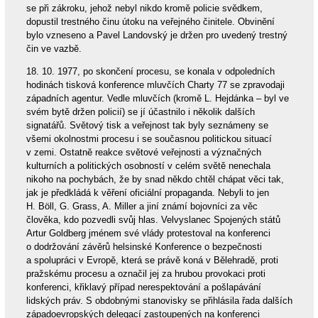
se při zákroku, jehož nebyl nikdo kromě policie svědkem,
dopustil trestného činu útoku na veřejného činitele. Obvinění
bylo vzneseno a Pavel Landovský je držen pro uvedený trestný
čin ve vazbě.
18. 10. 1977, po skončení procesu, se konala v odpoledních
hodinách tisková konference mluvčích Charty 77 se zpravodaji
západních agentur. Vedle mluvčích (kromě L. Hejdánka – byl ve
svém bytě držen policií) se jí účastnilo i několik dalších
signatářů. Světový tisk a veřejnost tak byly seznámeny se
všemi okolnostmi procesu i se současnou politickou situací
v zemi. Ostatně reakce světové veřejnosti a význačných
kulturních a politických osobností v celém světě nenechala
nikoho na pochybách, že by snad někdo chtěl chápat věci tak,
jak je předkládá k věření oficiální propaganda. Nebyli to jen
H. Böll, G. Grass, A. Miller a jiní známí bojovníci za věc
člověka, kdo pozvedli svůj hlas. Velvyslanec Spojených států
Artur Goldberg jménem své vlády protestoval na konferenci
o dodržování závěrů helsinské Konference o bezpečnosti
a spolupráci v Evropě, která se právě koná v Bělehradě, proti
pražskému procesu a označil jej za hrubou provokaci proti
konferenci, křiklavý případ nerespektování a pošlapávání
lidských práv. S obdobnými stanovisky se přihlásila řada dalších
západoevropských delegací zastoupených na konferenci