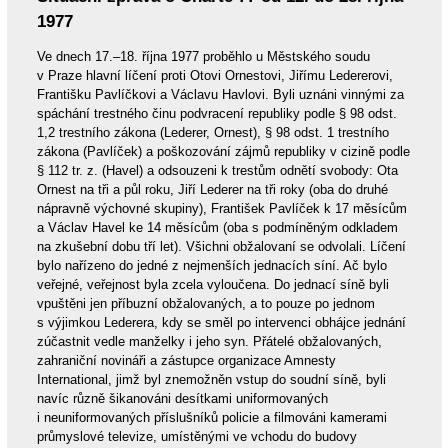
1977
Ve dnech 17.–18. října 1977 proběhlo u Městského soudu
v Praze hlavní líčení proti Otovi Ornestovi, Jiřímu Ledererovi,
Františku Pavlíčkovi a Václavu Havlovi. Byli uznáni vinnými za
spáchání trestného činu podvracení republiky podle § 98 odst.
1,2 trestního zákona (Lederer, Ornest), § 98 odst. 1 trestního
zákona (Pavlíček) a poškozování zájmů republiky v cizině podle
§ 112 tr. z. (Havel) a odsouzeni k trestům odnětí svobody: Ota
Ornest na tři a půl roku, Jiří Lederer na tři roky (oba do druhé
nápravně výchovné skupiny), František Pavlíček k 17 měsícům
a Václav Havel ke 14 měsícům (oba s podmíněným odkladem
na zkušební dobu tří let). Všichni obžalovaní se odvolali. Líčení
bylo nařízeno do jedné z nejmenších jednacích síní. Ač bylo
veřejné, veřejnost byla zcela vyloučena. Do jednací síně byli
vpuštěni jen příbuzní obžalovaných, a to pouze po jednom
s výjimkou Lederera, kdy se směl po intervenci obhájce jednání
zúčastnit vedle manželky i jeho syn. Přátelé obžalovaných,
zahraniční novináři a zástupce organizace Amnesty
International, jimž byl znemožněn vstup do soudní síně, byli
navíc různě šikanováni desítkami uniformovaných
i neuniformovaných příslušníků policie a filmováni kamerami
průmyslové televize, umístěnými ve vchodu do budovy