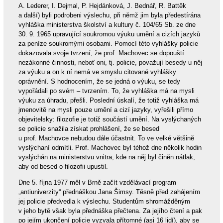
A. Lederer, I. Dejmal, P. Hejdánková, J. Bednář, R. Battěk
a další) byli podrobeni výslechu, při němž jim byla předestírána
vyhláška ministerstva školství a kultury č. 104/65 Sb. ze dne
30. 9. 1965 upravující soukromou výuku umění a cizích jazyků
za peníze soukromými osobami. Pomocí této vyhlášky policie
dokazovala svoje tvrzení, že prof. Machovec se dopouští
nezákonné činnosti, neboť oni, tj. policie, považují besedy u něj
za výuku a on k ní nemá ve smyslu citované vyhlášky
oprávnění. S hodnocením, že se jedná o výuku, se tedy
vypořádali po svém – tvrzením. To, že vyhláška má na mysli
výuku za úhradu, přešli. Poslední úskalí, že totiž vyhláška má
jmenovitě na mysli pouze umění a cizí jazyky, vyřešili přímo
objevitelsky: filozofie je totiž součástí umění. Na vyslýchaných
se policie snažila získat prohlášení, že se besed
u prof. Machovce nebudou dále účastnit. To ve velké většině
vyslýchaní odmítli. Prof. Machovec byl téhož dne několik hodin
vyslýchán na ministerstvu vnitra, kde na něj byl činěn nátlak,
aby od besed o filozofii upustil.
Dne 5. října 1977 měl v Brně začít vzdělávací program
„antiuniverzity“ přednáškou Jana Šimsy. Těsně před zahájením
jej policie předvedla k výslechu. Studentům shromážděným
v jeho bytě však byla přednáška přečtena. Za jejího čtení a pak
po jejím ukončení policie vyzvala přítomné (asi 16 lidí), aby se