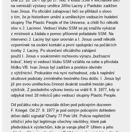
Dne 25. 10. 1977 byl po 17. hod. v klubu SSM v Michalské ulici
na vernisáži výstavy umělce Jiřího Laciny z Pardubic zadržen
Ivan Jirous. Po oficiální zahajovací řeči se přihlásil o slovo
s tím, že je historikem umění a uměleckým vedoucím hudební
skupiny The Plastic People of the Universe, a chtěl říci několik
slov o J. Lacinovi. Vedoucí klubu SSM se jej snažila vykázat
z místnosti a žádala o pomoc přítomné pořadatele SSM. Na
intervenci J. Laciny byl spor urovnán a I. Jirous uvedl několik
vzpomínek na osobní kontakt a první spolupráci na počátcích
tvorby J. Laciny. Po skončení oficiálního zahájení
použil I. Jirous v soukromém rozhovoru výrazu „buržoazní
kráva“, který si vedoucí klubu SSM vztáhla na sebe a přivolala
hlídku VB. Ivan Jirous byl zadržen a posléze obviněn
z výtržnictví. Prokurátor má nyní rozhodnout, zda k naplnění
skutkové podstaty zmíněného trestného činu došlo. I. Jirous byl
již pro svou uměleckou činnost dvakrát soudně trestán jako
výtržník. Z posledního výkonu trestu se vrátil 8. 9. 1977, kdy si
odpykal trest 18 měsíců jako vedoucí skupiny Plastic People.
Od počátku roku je neustále držen pod policejním dozorem
F. Kriegel. Od 27. 9. 1977 je pod ostrým policejním dohledem
držen další signatář Charty 77 Petr Uhl. Policie nepřetržitě
střežící jeho byt legitimuje všechny návštěvy, které pak
předvolává k výslechům, kde je varuje před P. Uhlem a jeho