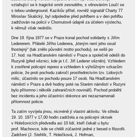
vztahující se k tragické smrti zesnulého, s věnováním Loučí se
s tebou underground. Kazíkův přítel, rovněž signatář Charty 77
Miroslav Skalický, byl odpoledne před pohřbem a v den pohřbu
zadržován na policii v Chomutově údajně za účelem výslechu,
k němuž však nedošlo.
Dne 19. října 1977 se v Praze konal pochod solidarity s Jiřím
Ledererem. Přátelé Jiřího Lederera, „kterým není jeho osud
lhostejný“ (tak znělo původní motto pochodu), se sešli po
17. hod. na Hradčanském náměstí v Praze a společně odešli do
Ruzyně (před věznici, kde je t.č. Jiří Lederer vězněn). Vzhledem
k zostřené policejní represi a vzhledem k výhrůžným vzkazům
policie, že proti pochodu zakročí prostřednictvím tzv. Lidových
milic, účastnilo se pochodu pouze 17 osob. Na Hradčanském
náměstí v Praze a dvě hodiny poté na Starém náměstí v Ruzyni
bylo přítomno i několik zahraničních novinářů. Pochod proběhl
bez incidentu a jeho účastníci dokonce ani nezaznamenali
přítomnost policie.
Ta zatím vyvíjela jinou, nicméně jí vlastní aktivitu. Ve středu
19. 10. 1977 v 17,00 hodin zadržela a na policejní okrsek
v Holešovicích předvedla asi 10 lidí, kteří čekali u bytu
prof. Machovce, kde se chtěli zúčastnit jedné z besed o filozofii.
Zadržení (J. Stehlík, T. Holečková, J. Hofman,