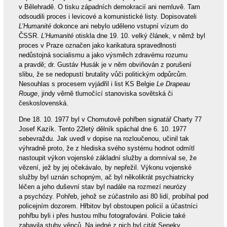
v Bělehradě. O tisku západních demokracií ani nemluvě. Tam
odsoudili proces i levicové a komunistické listy. Dopisovateli
L’Humanité
dokonce ani nebylo uděleno vstupní vízum do
ČSSR.
L’Humanité
otiskla dne 19. 10. velký článek, v němž byl
proces v Praze označen jako karikatura spravedlnosti
nedůstojná socialismu a jako výsměch zdravému rozumu
a pravdě; dr. Gustáv Husák je v něm obviňován z porušení
slibu, že se nedopustí brutality vůči politickým odpůrcům.
Nesouhlas s procesem vyjádřil i list KS Belgie
Le Drapeau
Rouge
, jindy věrně tlumočící stanoviska sovětská či
československá.
Dne 18. 10. 1977 byl v Chomutově pohřben signatář Charty 77
Josef Kazík. Tento 22letý dělník spáchal dne 6. 10. 1977
sebevraždu. Jak uvedl v dopise na rozloučenou, učinil tak
výhradně proto, že z hlediska svého systému hodnot odmítl
nastoupit výkon vojenské základní služby a domníval se, že
vězení, jež by jej očekávalo, by nepřežil. Výkonu vojenské
služby byl uznán schopným, ač byl několikrát psychiatricky
léčen a jeho duševní stav byl nadále na rozmezí neurózy
a psychózy. Pohřeb, jehož se zúčastnilo asi 80 lidí, probíhal pod
policejním dozorem. Hřbitov byl obstoupen policií a účastníci
pohřbu byli i přes hustou mlhu fotografováni. Policie také
zabavila stuhy věnců. Na jedné z nich byl citát Seneky,