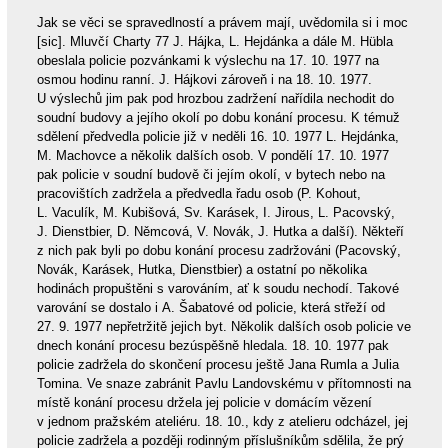
Jak se věci se spravedlností a právem mají, uvědomila si i moc
[sic]. Mluvčí Charty 77 J. Hájka, L. Hejdánka a dále M. Hübla
obeslala policie pozvánkami k výslechu na 17. 10. 1977 na
osmou hodinu ranní. J. Hájkovi zároveň i na 18. 10. 1977.
U výslechů jim pak pod hrozbou zadržení nařídila nechodit do
soudní budovy a jejího okolí po dobu konání procesu. K témuž
sdělení předvedla policie již v neděli 16. 10. 1977 L. Hejdánka,
M. Machovce a několik dalších osob. V pondělí 17. 10. 1977
pak policie v soudní budově či jejím okolí, v bytech nebo na
pracovištích zadržela a předvedla řadu osob (P. Kohout,
L. Vaculík, M. Kubišová, Sv. Karásek, I. Jirous, L. Pacovský,
J. Dienstbier, D. Němcová, V. Novák, J. Hutka a další). Někteří
z nich pak byli po dobu konání procesu zadržováni (Pacovský,
Novák, Karásek, Hutka, Dienstbier) a ostatní po několika
hodinách propuštěni s varováním, ať k soudu nechodí. Takové
varování se dostalo i A. Šabatové od policie, která střeží od
27. 9. 1977 nepřetržitě jejich byt. Několik dalších osob policie ve
dnech konání procesu bezúspěšně hledala. 18. 10. 1977 pak
policie zadržela do skončení procesu ještě Jana Rumla a Julia
Tomina. Ve snaze zabránit Pavlu Landovskému v přítomnosti na
místě konání procesu držela jej policie v domácím vězení
v jednom pražském ateliéru. 18. 10., kdy z atelieru odcházel, jej
policie zadržela a později rodinným příslušníkům sdělila, že prý