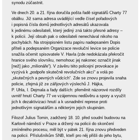
synodu zúčastnit.
Ve dnech 20. a 21. října doručila pošta řadě signatářů Charty 77
obálku. Již sama adresa uvádějící vedle čísel pořadových
i popisná čísla domů jednotlivých adresátů ukazovala
k jedinému odesilateli, který jediný zná takto přesné adresy –
k policii. Její obsah pak o odesilateli nenechával nikoho na
pochybách. Na strojopisném listu papíru nadepsaném Dopis
příteli a podepsaném Organizace revoluční levice se policie
snažila očernit spisovatele V. Havla (zde nedokázala překročit
hranice svého slovníku, nemohouc jej nakonec označit jinak
[než] jako „milionáře“). V závěru této policejní provokace je
vyzývá k „podpoře skutečně revolučních akcí“ a volá po
„skutečných a pevných vůdcích“. Zde se znovu projevila snaha
policie, zřejmá již ze zářijových výslechů J. Hájka,
P. Uhla, I. Dejmala a řady dalších: přeměnit názorové rozdíly
uvnitř hnutí Charty 77 ve vzájemnou nedůvěru a spory a využít
jich k dezaktivizaci hnutí a k usnadnění represe proti
jednotlivým signatářům a některým jejich skupinám.
Filozof Julius Tomin, zadržený 18. 10. před soudní budovou na
Karlově náměstí v Praze a držený na policii do skončení
zmíněného procesu, měl být v pátek 21. října znovu předveden
na policii. Příslušníkům SNB, kteří pro něj přišli do jeho bytu,