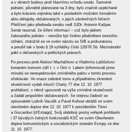
a v oknech budovy proti hlavnímu vchodu soudu. Samotné
jednání, původně plánované na 3 dny, bylo značně uspěchané
a bylo kráceno zejména také v posledním možném formálním
aktu obhajoby obžalovaných, v jejich závěrečných řečech.
Přelíčení jako předseda senátu vedl JUDr. Antonín Kašpar.
Senát neuznal, že šíření informací – což bylo jádrem
žalovaného jednání – nemůže být činěno předmětem trestního
stíhání, ztotožnil se ve svém názoru se StB a prokuraturou
a porušil tak v bodu § 19 vyhlášky číslo 120/76 Sb. Mezinárodní
pakt o občanských a politických právech.
Po procesu proti Alešovi Macháčkovi a Vladimíru Laštůvkovi
konaném koncem září t. r. v Ústí n. Labem (informovali jsme
minule) se nerespektování zmíněného paktu v tomto procesu
očekávalo. Ve snaze zabránit tomu a případnému zkreslení
skutečnosti vydali mluvčí Charty 77 dne 12. 10. 1977
prohlášení, v němž upozornili na výše zmíněné skutečnosti
a žádali propuštění obžalovaných. Se stejnou žádostí se
spisovatelé Ludvík Vaculík a Pavel Kohout obrátili ve svém
otevřeném dopise dne 12. 10. 1977 k prezidentům Titovi
a Giscardovi [d’Estaign]. Svůj obdobný postoj veřejně prohlásilo
i 37 bývalých čelných funkcionářů KSČ ve svém Otevřeném
dopise komunistickým a socialistickým stranám Evropy ze dne
11. 10. 1977.