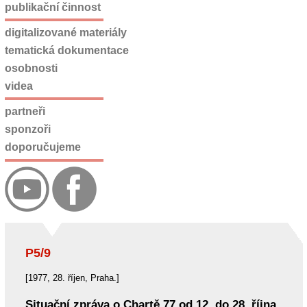
publikační činnost
digitalizované materiály
tematická dokumentace
osobnosti
videa
partneři
sponzoři
doporučujeme
P5/9
[1977, 28. říjen, Praha.]
Situační zpráva o Chartě 77 od 12. do 28. října