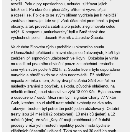
rozešli. Pokud prý uposlechnou, nebudou zjišťovat jejich
totožnost. Po ukončení přednášky přítomní výzvu přijali
a rozešli se. Policie to se svým slibem vydržela jen k nejbližší
zastávce tramvaje, kde se jí však účastníci promíchali s jinými
občany, a tak provedla zátah a pro jistotu zlegitimovala celou
refýž. K programu „antiuniverzity“ byli v Brně téhož dne
vyslechnuti policií i docenti Mezník a Jaroslav Šabata.
Ve druhém říjnovém týdnu proběhlo u okresního soudu
v Domažlicích přelíčení s hlavní skupinou žalovaných, kteří byli
zadrženi při srpnových událostech ve Kdyni. Obžaloba je vinila
na rozdíl od prvotního obvinění pouze ze spáchání trestného
činu výtržnictví podle § 202 tr. z. Soudní líčení bylo uspořádáno
narychlo a téměř nikdo se o něm nedozvěděl. Při přelíčení
nepadla zmínka o tom, že by dva příslušníci SNB zemřeli na
následky zranění z potyček, a škodu, původně ohlášenou na
několik milionů, soud stanovil ve výši 18 000 Kčs. Bylo souzeno
a odsouzeno 7 osob. Mezi nimi byl i signatář Charty 77 Viktor
Groh, kterému soud uložil trest odnětí svobody na dva roky.
Takovým trestem byl potrestán ještě jeden obžalovaný. Ostatní
tresty jsou 14 měsíců (2 obžalovaní), 13 měsíců (jeden) a 12
měsíců (dva). Ve věci „Kdyně“ mají proběhnout ještě další
procesy v různých místech republiky podle místa bydliště
zjištěných účastníků událostí. Týká se to asi 30 dalších osob.