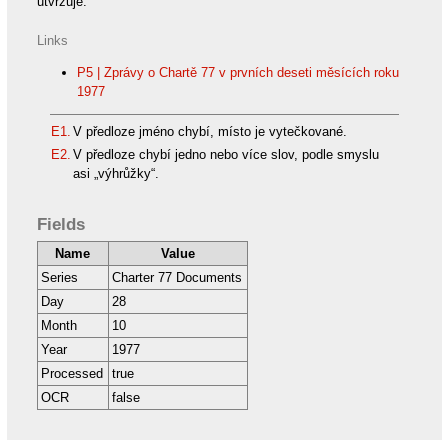
utvrzuje.
Links
P5 | Zprávy o Chartě 77 v prvních deseti měsících roku
1977
E1.
V předloze jméno chybí, místo je vytečkované.
E2.
V předloze chybí jedno nebo více slov, podle smyslu
asi „výhrůžky“.
Fields
Name
Value
Series
Charter 77 Documents
Day
28
Month
10
Year
1977
Processed
true
OCR
false