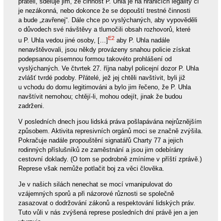
přáteli, sděluje jim, že činnost P. Uhla je na hranicích legality či
je nezákonná, nebo dokonce že se dopouští trestné činnosti
a bude „zavřenej“. Dále chce po vyslýchaných, aby vypověděli
o důvodech své návštěvy a tlumočili obsah rozhovorů, které
E2
u P. Uhla vedou jiné osoby, […]
aby P. Uhla nadále
nenavštěvovali, jsou někdy provázeny snahou policie získat
podepsanou písemnou formou takovéto prohlášení od
vyslýchaných. Ve čtvrtek 27. října nabyl policejní dozor P. Uhla
zvlášť tvrdé podoby. Přátelé, jež jej chtěli navštívit, byli již
u vchodu do domu legitimováni a bylo jim řečeno, že P. Uhla
navštívit nemohou; chtějí-li, mohou odejít, jinak že budou
zadrženi.
V posledních dnech jsou lidská práva pošlapávána nejrůznějším
způsobem. Aktivita represivních orgánů moci se značně zvýšila.
Pokračuje nadále propouštění signatářů Charty 77 a jejich
rodinných příslušníků ze zaměstnání a jsou jim odebírány
cestovní doklady. (O tom se podrobně zmíníme v příští zprávě.)
Represe však nemůže potlačit boj za věci člověka.
Je v našich silách nenechat se mocí vmanipulovat do
vzájemných sporů a při názorové různosti se společně
zasazovat o dodržování zákonů a respektování lidských práv.
Tuto vůli v nás zvýšená represe posledních dní právě jen a jen