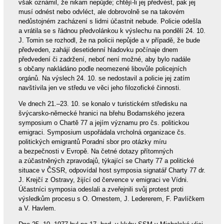
však oznámil, že nikam nepůjde; chtějí-li jej předvést, pak jej
musí odnést nebo odvléct, ale dobrovolně se na takovém
nedůstojném zacházení s lidmi účastnit nebude. Policie odešla
a vrátila se s řádnou předvolánkou k výslechu na pondělí 24. 10.
J. Tomin se rozhodl, že na policii nepůjde a v případě, že bude
předveden, zahájí desetidenní hladovku počínaje dnem
předvedení či zadržení, neboť není možné, aby bylo nadále
s občany nakládáno podle neomezené libovůle policejních
orgánů. Na výslech 24. 10. se nedostavil a policie jej zatím
navštívila jen ve středu ve věci jeho filozofické činnosti.
Ve dnech 21.–23. 10. se konalo v turistickém středisku na
švýcarsko-německé hranici na břehu Bodamského jezera
symposium o Chartě 77 a jejím významu pro čs. politickou
emigraci. Symposium uspořádala vrcholná organizace čs.
politických emigrantů Poradní sbor pro otázky míru
a bezpečnosti v Evropě. Na četné dotazy přítomných
a zúčastněných zpravodajů, týkající se Charty 77 a politické
situace v ČSSR, odpovídal host symposia signatář Charty 77 dr.
J. Krejčí z Ostravy, žijící od července v emigraci ve Vídni.
Účastníci symposia odeslali a zveřejnili svůj protest proti
výsledkům procesu s O. Ornestem, J. Ledererem, F. Pavlíčkem
a V. Havlem.