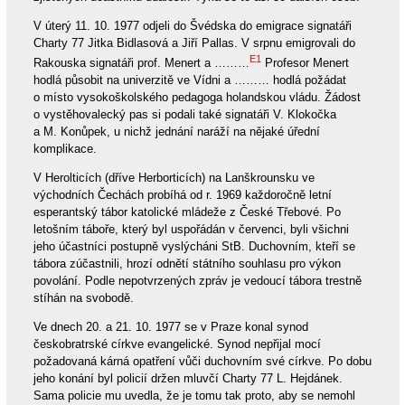
V úterý 11. 10. 1977 odjeli do Švédska do emigrace signatáři
Charty 77 Jitka Bidlasová a Jiří Pallas. V srpnu emigrovali do
E1
Rakouska signatáři prof. Menert a ………
Profesor Menert
hodlá působit na univerzitě ve Vídni a ……… hodlá požádat
o místo vysokoškolského pedagoga holandskou vládu. Žádost
o vystěhovalecký pas si podali také signatáři V. Klokočka
a M. Konůpek, u nichž jednání naráží na nějaké úřední
komplikace.
V Herolticích (dříve Herborticích) na Lanškrounsku ve
východních Čechách probíhá od r. 1969 každoročně letní
esperantský tábor katolické mládeže z České Třebové. Po
letošním táboře, který byl uspořádán v červenci, byli všichni
jeho účastníci postupně vyslýcháni StB. Duchovním, kteří se
tábora zúčastnili, hrozí odnětí státního souhlasu pro výkon
povolání. Podle nepotvrzených zpráv je vedoucí tábora trestně
stíhán na svobodě.
Ve dnech 20. a 21. 10. 1977 se v Praze konal synod
českobratrské církve evangelické. Synod nepřijal mocí
požadovaná kárná opatření vůči duchovním své církve. Po dobu
jeho konání byl policií držen mluvčí Charty 77 L. Hejdánek.
Sama policie mu uvedla, že je tomu tak proto, aby se nemohl