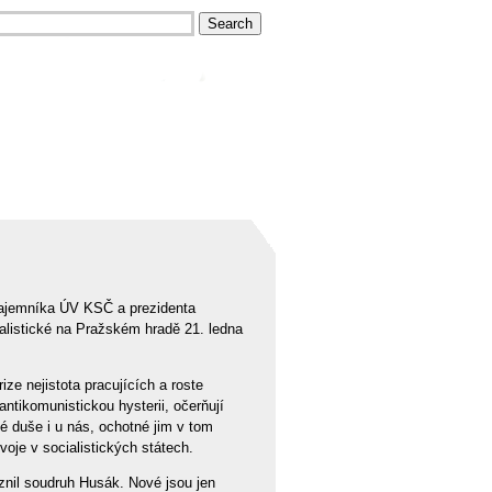
tajemníka ÚV KSČ a prezidenta
ialistické na Pražském hradě 21. ledna
ze nejistota pracujících a roste
ntikomunistickou hysterii, očerňují
é duše i u nás, ochotné jim v tom
oje v socialistických státech.
aznil soudruh Husák. Nové jsou jen