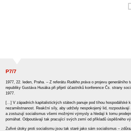
P7/7
1977, 22. leden, Praha. – Z referátu
Rudého práva
o projevu generálního 
republiky Gustáva Husáka při přijetí účastníků konference Čs. strany soc
1977.
[…] V západních kapitalistických státech panuje pod tíhou hospodářské kri
nezaměstnanost. Reakční síly, aby udržely nespokojený lid, rozpoutávají a
a zostuzují socialismus všemi možnými výmysly a hledají k tomu prodejn
pomáhat. Odpoutávají tak pracující svých zemí od příkladů úspěšného výv
Zuřivé útoky proti socialismu jsou tak staré jako sám socialismus – zdůr