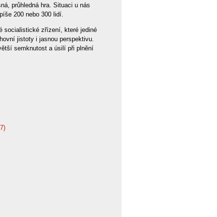
ná, průhledná hra. Situaci u nás
píše 200 nebo 300 lidí.
socialistické zřízení, které jediné
vní jistoty i jasnou perspektivu.
ětší semknutost a úsilí při plnění
7)