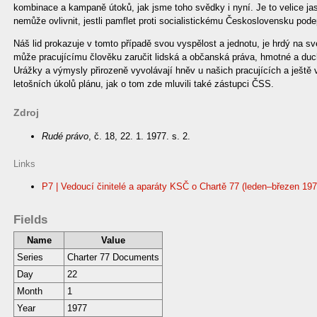
kombinace a kampaně útoků, jak jsme toho svědky i nyní. Je to velice jas
nemůže ovlivnit, jestli pamflet proti socialistickému Československu pode
Náš lid prokazuje v tomto případě svou vyspělost a jednotu, je hrdý na své 
může pracujícímu člověku zaručit lidská a občanská práva, hmotné a ducho
Urážky a výmysly přirozeně vyvolávají hněv u našich pracujících a ještě v
letošních úkolů plánu, jak o tom zde mluvili také zástupci ČSS.
Zdroj
Rudé právo
, č. 18, 22. 1. 1977. s. 2.
Links
P7 | Vedoucí činitelé a aparáty KSČ o Chartě 77 (leden–březen 197
Fields
Name
Value
Series
Charter 77 Documents
Day
22
Month
1
Year
1977