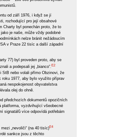
omunistů.
tu od září 1976, i když se jí
i, rozhodující pro její obsahové
ám Charty byl ponechán proto, že to
, jako je naše, může vždy podobné
 podmínkách nelze bránit nežádoucím
USA v Praze 22 tisíc a další západní
rty 77) byl proveden proto, aby se
E2
nali a podepsali jej „bianco“.
i StB nebo volali přímo Obzinovi, že
 roku 1977, aby bylo využito příprav
vaná nespokojenost obyvatelstva
évala olej do ohně.
l od předchozích dokumentů opozičních
á platforma, vyzdvihující všeobecné
ení signatářů více odpovídá potřebám
E4
mezi „nevoliči“ (na 40 tisíc)
vrdé sankce jsou z těchto