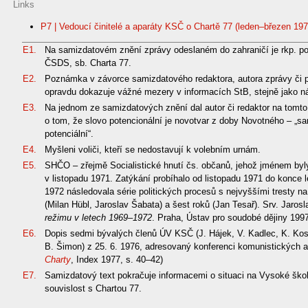
Links
P7 | Vedoucí činitelé a aparáty KSČ o Chartě 77 (leden–březen 197
E1.
Na samizdatovém znění zprávy odeslaném do zahraničí je rkp. p
ČSDS, sb. Charta 77.
E2.
Poznámka v závorce samizdatového redaktora, autora zprávy či př
opravdu dokazuje vážné mezery v informacích StB, stejně jako nás
E3.
Na jednom ze samizdatových znění dal autor či redaktor na tom
o tom, že slovo potencionální je novotvar z doby Novotného – „
potenciální“.
E4.
Myšleni voliči, kteří se nedostavují k volebním urnám.
E5.
SHČO – zřejmě Socialistické hnutí čs. občanů, jehož jménem byl
v listopadu 1971. Zatýkání probíhalo od listopadu 1971 do konce 
1972 následovala série politických procesů s nejvyššími tresty na
(Milan Hübl, Jaroslav Šabata) a šest roků (Jan Tesař). Srv. Jaros
režimu v letech 1969–1972
. Praha, Ústav pro soudobé dějiny 1997
E6.
Dopis sedmi bývalých členů ÚV KSČ (J. Hájek, V. Kadlec, K. Kosík
B. Šimon) z 25. 6. 1976, adresovaný konferenci komunistických a 
Charty
, Index 1977, s. 40–42)
E7.
Samizdatový text pokračuje informacemi o situaci na Vysoké ško
souvislost s Chartou 77.