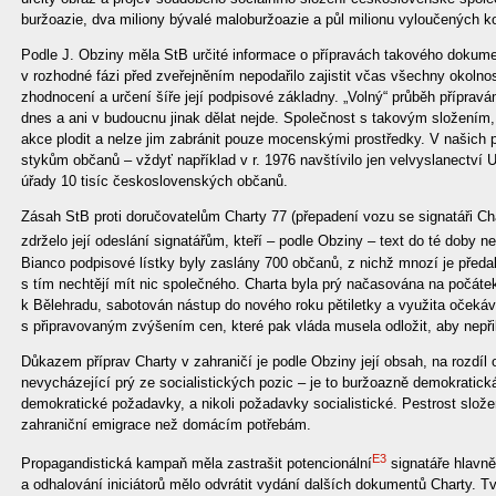
buržoazie, dva miliony bývalé maloburžoazie a půl milionu vyloučených k
Podle J. Obziny měla StB určité informace o přípravách takového dokumen
v rozhodné fázi před zveřejněním nepodařilo zajistit včas všechny okolnost
zhodnocení a určení šíře její podpisové základny. „Volný“ průběh příprav
dnes a ani v budoucnu jinak dělat nejde. Společnost s takovým složením
akce plodit a nelze jim zabránit pouze mocenskými prostředky. V našich
stykům občanů – vždyť například v r. 1976 navštívilo jen velvyslanectví 
úřady 10 tisíc československých občanů.
Zásah StB proti doručovatelům Charty 77 (přepadení vozu se signatáři Cha
zdrželo její odeslání signatářům, kteří – podle Obziny – text do té doby nez
Bianco podpisové lístky byly zaslány 700 občanů, z nichž mnozí je předal
s tím nechtějí mít nic společného. Charta byla prý načasována na počátek
k Bělehradu, sabotován nástup do nového roku pětiletky a využita očeká
s připravovaným zvýšením cen, které pak vláda musela odložit, aby nepřil
Důkazem příprav Charty v zahraničí je podle Obziny její obsah, na rozdí
nevycházející prý ze socialistických pozic – je to buržoazně demokratick
demokratické požadavky, a nikoli požadavky socialistické. Pestrost slož
zahraniční emigrace než domácím potřebám.
E3
Propagandistická kampaň měla zastrašit potencionální
signatáře hlavně 
a odhalování iniciátorů mělo odvrátit vydání dalších dokumentů Charty. T