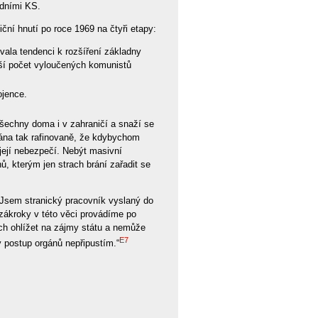
adními KS.
iční hnutí po roce 1969 na čtyři etapy:
ala tendenci k rozšíření základny
tší počet vyloučených komunistů
ojence.
všechny doma i v zahraničí a snaží se
sána tak rafinovaně, že kdybychom
e její nebezpečí. Nebýt masivní
, kterým jen strach brání zařadit se
. Jsem stranický pracovník vyslaný do
 zákroky v této věci provádíme po
ch ohlížet na zájmy státu a nemůže
E7
ý postup orgánů nepřipustím.“