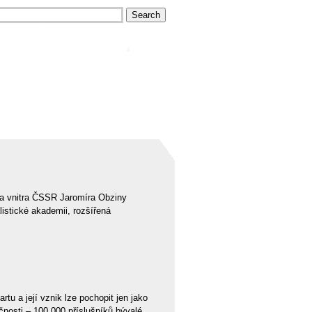
ra vnitra ČSSR Jaromíra Obziny
istické akademii, rozšířená
tu a její vznik lze pochopit jen jako
čnosti – 100 000 příslušníků bývalé