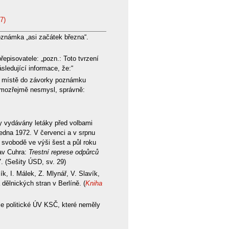
7)
oznámka „asi začátek března“.
episovatele: „pozn.: Toto tvrzení
ledující informace, že:“
to místě do závorky poznámku
samozřejmě nesmysl, správně:
y vydávány letáky před volbami
ledna 1972. V červenci a v srpnu
 svobodě ve výši šest a půl roku
lav Cuhra:
Trestní represe odpůrců
. (Sešity ÚSD, sv. 29)
, I. Málek, Z. Mlynář, V. Slavík,
dělnických stran v Berlíně. (
Kniha
le politické ÚV KSČ, které neměly