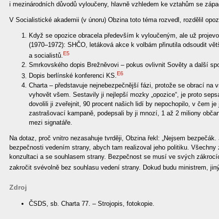
i mezinárodních důvodů vyloučeny, hlavně vzhledem ke vztahům se záp
V Socialistické akademii (v únoru) Obzina toto téma rozvedl, rozdělil opoz
Když se opozice obracela především k vyloučeným, ale už projevov
(1970–1972): SHČO, letáková akce k volbám přinutila odsoudit vě
E5
a socialistů.
Smrkovského dopis Brežněvovi – pokus ovlivnit Sověty a další sp
E6
Dopis berlínské konferenci KS.
Charta – představuje nejnebezpečnější fázi, protože se obrací na 
vyhovět všem. Sestavily ji nejlepší mozky „opozice“, je proto sep
dovolili ji zveřejnit, 90 procent našich lidí by nepochopilo, v čem j
zastrašovací kampaně, podepsali by ji mnozí, 1 až 2 miliony občanů
mezi signatáře.
Na dotaz, proč vnitro nezasahuje tvrději, Obzina řekl: „Nejsem bezpečák
bezpečnosti vedením strany, abych tam realizoval jeho politiku. Všechny
konzultaci a se souhlasem strany. Bezpečnost se musí ve svých zákrocí
zakročit svévolně bez souhlasu vedení strany. Dokud budu ministrem, jin
Zdroj
ČSDS, sb. Charta 77. – Strojopis, fotokopie.