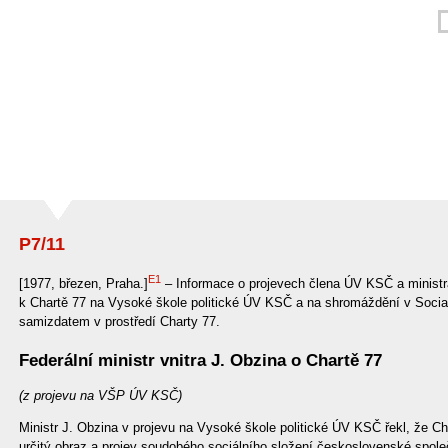
P7/11
E1
[1977, březen, Praha.]
– Informace o projevech člena ÚV KSČ a minist
k Chartě 77 na Vysoké škole politické ÚV KSČ a na shromáždění v Social
samizdatem v prostředí Charty 77.
Federální ministr vnitra J. Obzina o Chartě 77
(z projevu na VŠP ÚV KSČ)
Ministr J. Obzina v projevu na Vysoké škole politické ÚV KSČ řekl, že Char
určitý obraz a projev soudobého sociálního složení československé spole