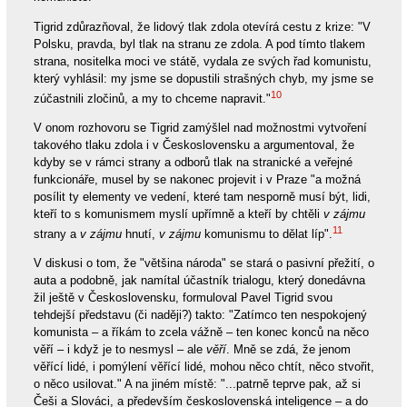
Tigrid zdůrazňoval, že lidový tlak zdola otevírá cestu z krize: "V
Polsku, pravda, byl tlak na stranu ze zdola. A pod tímto tlakem
strana, nositelka moci ve státě, vydala ze svých řad komunistu,
který vyhlásil: my jsme se dopustili strašných chyb, my jsme se
10
zúčastnili zločinů, a my to chceme napravit."
V onom rozhovoru se Tigrid zamýšlel nad možnostmi vytvoření
takového tlaku zdola i v Československu a argumentoval, že
kdyby se v rámci strany a odborů tlak na stranické a veřejné
funkcionáře, musel by se nakonec projevit i v Praze "a možná
posílit ty elementy ve vedení, které tam nesporně musí být, lidi,
kteří to s komunismem myslí upřímně a kteří by chtěli
v zájmu
11
strany a
v zájmu
hnutí,
v zájmu
komunismu to dělat líp".
V diskusi o tom, že "většina národa" se stará o pasivní přežití, o
auta a podobně, jak namítal účastník trialogu, který donedávna
žil ještě v Československu, formuloval Pavel Tigrid svou
tehdejší představu (či naději?) takto: "Zatímco ten nespokojený
komunista – a říkám to zcela vážně – ten konec konců na něco
věří – i když je to nesmysl – ale
věří
. Mně se zdá, že jenom
věřící lidé, i pomýlení věřící lidé, mohou něco chtít, něco stvořit,
o něco usilovat." A na jiném místě: "...patrně teprve pak, až si
Češi a Slováci, a především československá inteligence – a do