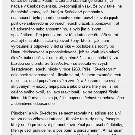
obrátit se svou anketou na čtenáře starších generací žijící
nadále v Československu. Uvědomuji si však, že byly také jiné
čtenářské vrstvy, lidé, kterým
Svědectví
pomáhalo v
osamocení, bylo pro ně sebepotvrzením, povzbuzovalo jejich
politické sebevědomí po všech letech urážek a ponižování, ať
už adresného nebo anonymního, a bylo jim blízkým
společníkem. Pro jednu z vrstev této kategorie čtenářů se mi
zdá být charakteristická výpověď ženy, která – jak jsem
vyrozuměl z odpovědi v dotazníku – pocházela z rodiny po
Únoru deklasované a pronásledované, jež se však jako mladý
člověk bála odlišovat od okolí, v němž žila, a nechtěla být za
každou cenu proti. Se
Svědectvím
se setkala ve svých
šestadvaceti letech, někdy v roce 1963. Píše: "
Svědectví
mi
dalo pocit sebepotvrzení. Ulevilo se mi, že jsem rozuměla textu
o politice, snad poprvé ve svém životě, a že jsem si se svými –
skrývanými – názory nepřipadala jako blázen, který se liší od
celého svého okolí, ani jako reakcionář, jak se potupně říkalo
lidem, kteří mysleli jako já, čili stoupenec čehosi zkrachovaného
a definitivně odepsaného."
Působení a vliv
Svědectví
se neomezovaly na jedinou sociální
vrstvu nebo věkovou kategorii, třebaže to nikdy nebyl časopis,
který se dá prolistovat při ranní kávě. Znal jsem osobně dělníky,
kteří je četli pravidelně, s požitkem a porozuměním. A naznačím