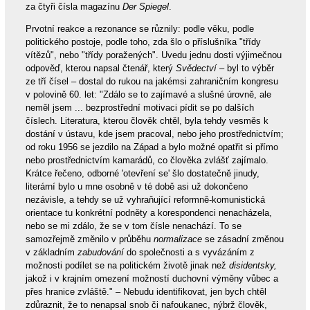
za čtyři čísla magazínu
Der Spiegel
.
Prvotní reakce a rezonance se různily: podle věku, podle
politického postoje, podle toho, zda šlo o příslušníka "třídy
vítězů", nebo "třídy poražených". Uvedu jednu dosti výjimečnou
odpověď, kterou napsal čtenář, který
Svědectví
– byl to výběr
ze tří čísel – dostal do rukou na jakémsi zahraničním kongresu
v polovině 60. let: "Zdálo se to zajímavé a slušné úrovně, ale
neměl jsem ... bezprostřední motivaci pídit se po dalších
číslech. Literatura, kterou člověk chtěl, byla tehdy vesměs k
dostání v ústavu, kde jsem pracoval, nebo jeho prostřednictvím;
od roku 1956 se jezdilo na Západ a bylo možné opatřit si přímo
nebo prostřednictvím kamarádů, co člověka zvlášť zajímalo.
Krátce řečeno, odborné 'otevření se' šlo dostatečně jinudy,
literární bylo u mne osobně v té době asi už dokončeno
nezávisle, a tehdy se už vyhraňující reformně-komunistická
orientace tu konkrétní podněty a korespondenci nenacházela,
nebo se mi zdálo, že se v tom čísle nenachází. To se
samozřejmě změnilo v průběhu
normalizace
se zásadní změnou
v základním
zabudování
do společnosti a s vyvázáním z
možnosti podílet se na politickém životě jinak než
disidentsky,
jakož i v krajním omezení možností duchovní výměny vůbec a
přes hranice zvláště." – Nebudu identifikovat, jen bych chtěl
zdůraznit, že to nenapsal snob či nafoukanec, nýbrž člověk,