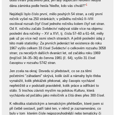
dobu trvání pražského jara, jen aby odpůrcům reforem nebyla
1
dána záminka podle hesla 'hleďte, kdo vás chválí'!"
Nejútlejší bylo číslo první, mělo pouhých 54 stran, a celý první
ročník vyšel na 250 stránkách; v průběhu ročníků II–VIII
osciloval rozsah čtyř čísel jednoho ročníku kolem čtyř set stran.
Od X. ročníku začalo
Svědectví
nabývat stále více na objemu:
poslední dva ročníky – XV a XVI, tj. čísla 57–60 a 61–64, měly
pak už po více než osmi stech stranách. A ještě poslední údaj z
této malé statistiky: Za prvních jedenáct let existence do roku
1967 vyšlo celkem 33 čísel
Svědectví
o celkovém rozsahu 3058
stran; za necelých dalších dvanáct let, od začátku roku 1969
(trojčíslí 34–35–36) do června 1981 (č. 64), vyšlo 31 čísel
časopisu v rozsahu 5742 stran.
Jen zcela na okraj: Dovedu si představit, co se za těmi
početními "záhadami" skrývá, kolik úsilí a námahy bylo třeba
vynaložit, kolik překážek překonat, aby časopis vycházel
nepřetržitě a v podstatě pravidelně, kolik práce a odříkání to
stálo. S trochou závisti myslím na polskou
Kulturu
, která
vycházela od počátku jako měsíčník a čítá dnes přes 300 čísel.
K několika statistickým a tematickým přehledům, které jsem si
při četbě sestavil, patří také ten, v němž je zaznamenáno, co
bylo v tom kterém čísle nejpozoruhodnější nebo tematicky či