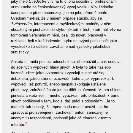
jaký mělo
Svědectví
vliv na tu či onu sociální či profesionální
vrstvu nebo na československý vývoj vcelku. Vliv žádného
časopisu se přece neomezuje jen na jeho přímé čtenáře.
Uvědomíme-li si, že v našem případě stačilo, aby se
Svědectvím
, informacemi a myšlenkovými podněty v něm
obsaženými přicházeli do styku někteří z těch, kteří měli vliv na
formování veřejného mínění, psali do novin, pracovali v
rozhlase, byli v každodenním styku se svými posluchači jako
vysokoškolští učitelé, zaváháme nad výsledky jakéhokoli
statisticky.
Anketa mi měla pomoci odosobnit se, shromáždit a pak sestavit
do sdělných výpovědí hlasy jiných. A byla to také naslepo
hozená udice: jakou vzpomínku vyvolají suché otázky
dotazníku, jakou strunu rozezvučí, koho a jak vyprovokují k
výpovědi, jež potvrdí, anebo naopak zkoriguje ustálené
představy, založené často jen na dílčí zkušenosti. V tom ohledu
přinesla anketa velmi mnoho; využívám této příležitosti k tomu,
abych poděkoval všem, kdo si dali práci s odpověďmi. Je to
materiál tak bohatý, že teprve budu muset uvážit, jak ho
zpracovat pro zveřejnění; zachovám přitom samozřejmě
anonymitu respondentů, podobně jako při citacích v tomto
2
referátu.