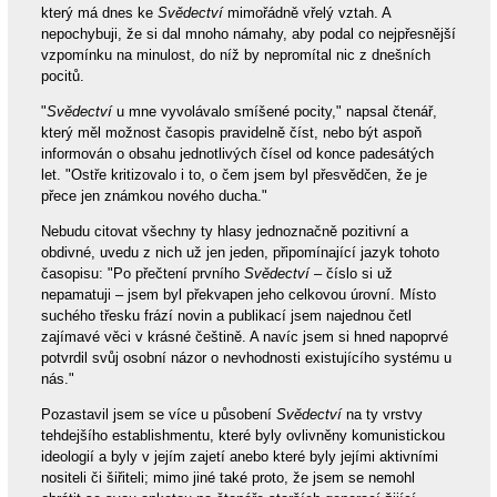
který má dnes ke
Svědectví
mimořádně vřelý vztah. A
nepochybuji, že si dal mnoho námahy, aby podal co nejpřesnější
vzpomínku na minulost, do níž by nepromítal nic z dnešních
pocitů.
"
Svědectví
u mne vyvolávalo smíšené pocity," napsal čtenář,
který měl možnost časopis pravidelně číst, nebo být aspoň
informován o obsahu jednotlivých čísel od konce padesátých
let. "Ostře kritizovalo i to, o čem jsem byl přesvědčen, že je
přece jen známkou nového ducha."
Nebudu citovat všechny ty hlasy jednoznačně pozitivní a
obdivné, uvedu z nich už jen jeden, připomínající jazyk tohoto
časopisu: "Po přečtení prvního
Svědectví
– číslo si už
nepamatuji – jsem byl překvapen jeho celkovou úrovní. Místo
suchého třesku frází novin a publikací jsem najednou četl
zajímavé věci v krásné češtině. A navíc jsem si hned napoprvé
potvrdil svůj osobní názor o nevhodnosti existujícího systému u
nás."
Pozastavil jsem se více u působení
Svědectví
na ty vrstvy
tehdejšího establishmentu, které byly ovlivněny komunistickou
ideologií a byly v jejím zajetí anebo které byly jejími aktivními
nositeli či šiřiteli; mimo jiné také proto, že jsem se nemohl