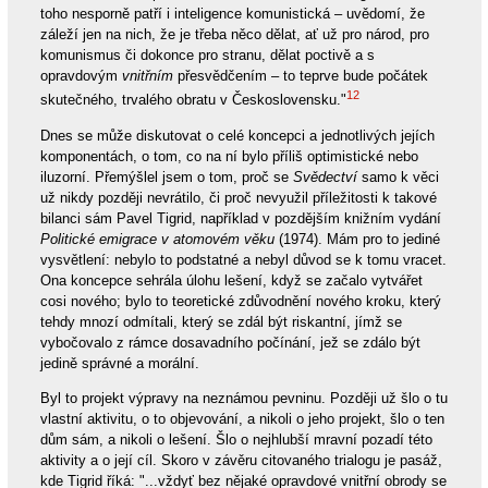
toho nesporně patří i inteligence komunistická – uvědomí, že
záleží jen na nich, že je třeba něco dělat, ať už pro národ, pro
komunismus či dokonce pro stranu, dělat poctivě a s
opravdovým
vnitřním
přesvědčením – to teprve bude počátek
12
skutečného, trvalého obratu v Československu."
Dnes se může diskutovat o celé koncepci a jednotlivých jejích
komponentách, o tom, co na ní bylo příliš optimistické nebo
iluzorní. Přemýšlel jsem o tom, proč se
Svědectví
samo k věci
už nikdy později nevrátilo, či proč nevyužil příležitosti k takové
bilanci sám Pavel Tigrid, například v pozdějším knižním vydání
Politické emigrace v atomovém věku
(1974). Mám pro to jediné
vysvětlení: nebylo to podstatné a nebyl důvod se k tomu vracet.
Ona koncepce sehrála úlohu lešení, když se začalo vytvářet
cosi nového; bylo to teoretické zdůvodnění nového kroku, který
tehdy mnozí odmítali, který se zdál být riskantní, jímž se
vybočovalo z rámce dosavadního počínání, jež se zdálo být
jedině správné a morální.
Byl to projekt výpravy na neznámou pevninu. Později už šlo o tu
vlastní aktivitu, o to objevování, a nikoli o jeho projekt, šlo o ten
dům sám, a nikoli o lešení. Šlo o nejhlubší mravní pozadí této
aktivity a o její cíl. Skoro v závěru citovaného trialogu je pasáž,
kde Tigrid říká: "...vždyť bez nějaké opravdové vnitřní obrody se