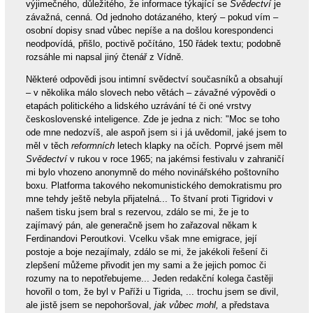
výjimečného, důležitého, že informace týkající se
Svědectví
je
závažná, cenná. Od jednoho dotázaného, který – pokud vím –
osobní dopisy snad vůbec nepíše a na došlou korespondenci
neodpovídá, přišlo, poctivě počítáno, 150 řádek textu; podobně
rozsáhle mi napsal jiný čtenář z Vídně.
Některé odpovědi jsou intimní svědectví současníků a obsahují
– v několika málo slovech nebo větách – závažné výpovědi o
etapách politického a lidského uzrávání té či oné vrstvy
československé inteligence. Zde je jedna z nich: "Moc se toho
ode mne nedozvíš, ale aspoň jsem si i já uvědomil, jaké jsem to
měl v těch
reformních
letech klapky na očích. Poprvé jsem měl
Svědectví
v rukou v roce 1965; na jakémsi festivalu v zahraničí
mi bylo vhozeno anonymně do mého novinářského poštovního
boxu. Platforma takového nekomunistického demokratismu pro
mne tehdy ještě nebyla přijatelná... To štvaní proti Tigridovi v
našem tisku jsem bral s rezervou, zdálo se mi, že je to
zajímavý pán, ale generačně jsem ho zařazoval někam k
Ferdinandovi Peroutkovi. Vcelku však mne emigrace, její
postoje a boje nezajímaly, zdálo se mi, že jakékoli řešení či
zlepšení můžeme přivodit jen my sami a že jejich pomoc či
rozumy na to nepotřebujeme... Jeden redakční kolega častěji
hovořil o tom, že byl v Paříži u Tigrida, ... trochu jsem se divil,
ale jistě jsem se nepohoršoval,
jak vůbec mohl,
a představa