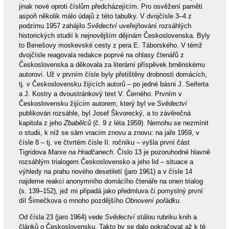
jinak nové oproti číslům předcházejícím. Pro osvěžení paměti
aspoň několik málo údajů z této tabulky. V dvojčísle 3–4 z
podzimu 1957 zahájilo
Svědectví
uveřejňování rozsáhlých
historických studií k nejnovějším dějinám Československa. Byly
to Benešovy moskevské cesty z pera E. Táborského. V témž
dvojčísle reagovala redakce poprvé na ohlasy čtenářů z
Československa a děkovala za literární příspěvek brněnskému
autorovi. Už v prvním čísle byly přetištěny drobnosti domácích,
tj. v Československu žijících autorů – po jedné básni J. Seiferta
a J. Kostry a dvoustránkový text V. Černého. Prvním v
Československu žijícím autorem, který byl ve
Svědectví
publikován rozsáhle, byl Josef Škvorecký, a to závěrečná
kapitola z jeho
Zbabělců
(č. 9 z léta 1959). Nemohu se nezmínit
o studii, k níž se sám vracím znovu a znovu: na jaře 1959, v
čísle 8 – tj. ve čtvrtém čísle II. ročníku – vyšla první část
Tigridova
Marxe na Hradčanech
. Číslo 13 je pozoruhodné hlavně
rozsáhlým trialogem Československo a jeho lid – situace a
výhledy na prahu nového desetiletí (jaro 1961) a v čísle 14
najdeme reakci anonymního domácího čtenáře na onen trialog
(s. 139–152), jež mi připadá jako předmluva či pomyslný první
díl Šimečkova o mnoho pozdějšího
Obnovení pořádku
.
Od čísla 23 (jaro 1964) vede
Svědectví
stálou rubriku knih a
článků o Československu. Takto by se dalo pokračovat až k té