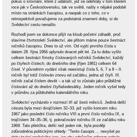
pokus o srovnání, které z událostí, jež se odehrály v tom kterém
roce jak v Československu, tak ve světě, našly v nějaké podobě
místo na stránkách časopisu, a naopak co z toho, co v
retrospektivě považujeme za podstatná znamení doby, si do
Svědectví
cestu nenašlo.
Rozhodl jsem se dokonce přijít na kloub početní záhadě, proč
slavíme čtvrtstoletí
Svědectví
, ale přitom máme pouze šestnáct
ročníků časopisu. Dnes to už vím. Od vyjití prvního čísla s
datem 28. října 1956 uplynulo dvacet pět let. Za tu dobu vyšlo
celkem šestnáct římsky číslovaných ročníků
Svědectví
, každý
po čtyřech číslech; do dnešního dne (říjen 1981) celkem 64
čísel. V původním vydání však neexistují čísla 5, 6, 7 a 8 – II.
ročník byl totiž číslován znovu od začátku, jedna až čtyři. III.
ročník začal číslem devět – a tak už to zůstalo jako průběžné
číslování až do dnešní čtyřiašedesátky. Jeden ročník vyšel tedy
v průměru za půldruhého kalendářního roku.
Svědectví
vycházelo v rozmezí tří až šesti měsíců. Jediná delší
césura byla mezi dvojčíslem 32–33, jež vyšlo koncem roku
1967 jako poslední číslo ročníku VIII a první číslo ročníku IX, a
trojčíslem 34–35–36, tj. pokračování ročníku IX ze začátku roku
1969. Tato přetržka, delší než jeden rok, byla později
zdůvodněna politickými ohledy: "Tento časopis ... nevyšel po