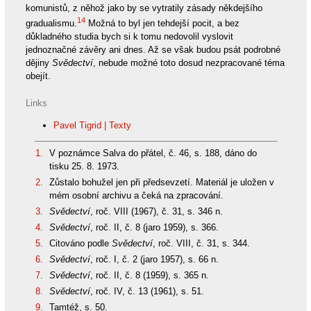
komunistů, z něhož jako by se vytratily zásady někdejšího
14
gradualismu.
Možná to byl jen tehdejší pocit, a bez
důkladného studia bych si k tomu nedovolil vyslovit
jednoznačné závěry ani dnes. Až se však budou psát podrobné
dějiny
Svědectví
, nebude možné toto dosud nezpracované téma
obejít.
Links
Pavel Tigrid | Texty
1.
V poznámce Salva do přátel, č. 46, s. 188, dáno do
tisku 25. 8. 1973.
2.
Zůstalo bohužel jen při předsevzetí. Materiál je uložen v
mém osobní archivu a čeká na zpracování.
3.
Svědectví
, roč. VIII (1967), č. 31, s. 346 n.
4.
Svědectví
, roč. II, č. 8 (jaro 1959), s. 366.
5.
Citováno podle
Svědectví
, roč. VIII, č. 31, s. 344.
6.
Svědectví
, roč. I, č. 2 (jaro 1957), s. 66 n.
7.
Svědectví
, roč. II, č. 8 (1959), s. 365 n.
8.
Svědectví
, roč. IV, č. 13 (1961), s. 51.
9.
Tamtéž, s. 50.