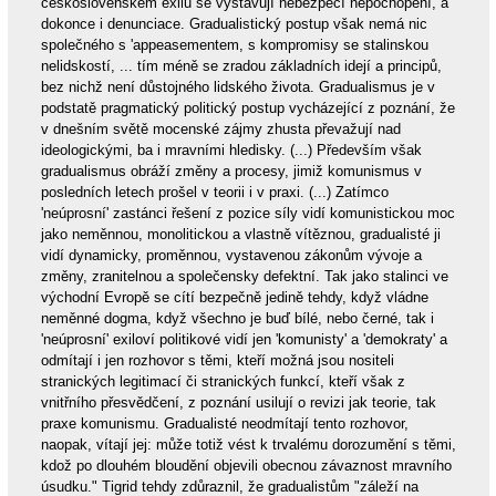
československém exilu se vystavují nebezpečí nepochopení, a
dokonce i denunciace. Gradualistický postup však nemá nic
společného s 'appeasementem, s kompromisy se stalinskou
nelidskostí, ... tím méně se zradou základních idejí a principů,
bez nichž není důstojného lidského života. Gradualismus je v
podstatě pragmatický politický postup vycházející z poznání, že
v dnešním světě mocenské zájmy zhusta převažují nad
ideologickými, ba i mravními hledisky. (...) Především však
gradualismus obráží změny a procesy, jimiž komunismus v
posledních letech prošel v teorii i v praxi. (...) Zatímco
'neúprosní' zastánci řešení z pozice síly vidí komunistickou moc
jako neměnnou, monolitickou a vlastně vítěznou, gradualisté ji
vidí dynamicky, proměnnou, vystavenou zákonům vývoje a
změny, zranitelnou a společensky defektní. Tak jako stalinci ve
východní Evropě se cítí bezpečně jedině tehdy, když vládne
neměnné dogma, když všechno je buď bílé, nebo černé, tak i
'neúprosní' exiloví politikové vidí jen 'komunisty' a 'demokraty' a
odmítají i jen rozhovor s těmi, kteří možná jsou nositeli
stranických legitimací či stranických funkcí, kteří však z
vnitřního přesvědčení, z poznání usilují o revizi jak teorie, tak
praxe komunismu. Gradualisté neodmítají tento rozhovor,
naopak, vítají jej: může totiž vést k trvalému dorozumění s těmi,
kdož po dlouhém bloudění objevili obecnou závaznost mravního
úsudku." Tigrid tehdy zdůraznil, že gradualistům "záleží na