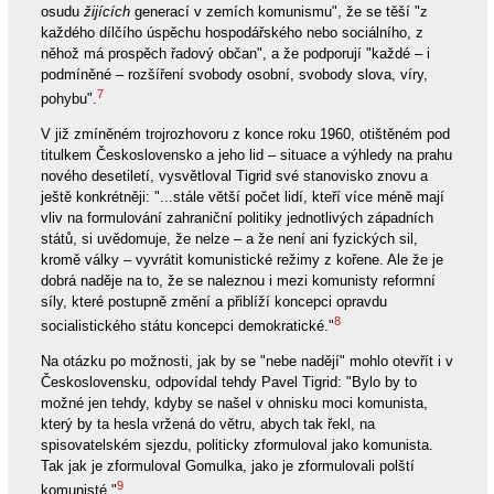
osudu
žijících
generací v zemích komunismu", že se těší "z
každého dílčího úspěchu hospodářského nebo sociálního, z
něhož má prospěch řadový občan", a že podporují "každé – i
podmíněné – rozšíření svobody osobní, svobody slova, víry,
7
pohybu".
V již zmíněném trojrozhovoru z konce roku 1960, otištěném pod
titulkem Československo a jeho lid – situace a výhledy na prahu
nového desetiletí, vysvětloval Tigrid své stanovisko znovu a
ještě konkrétněji: "...stále větší počet lidí, kteří více méně mají
vliv na formulování zahraniční politiky jednotlivých západních
států, si uvědomuje, že nelze – a že není ani fyzických sil,
kromě války – vyvrátit komunistické režimy z kořene. Ale že je
dobrá naděje na to, že se naleznou i mezi komunisty reformní
síly, které postupně změní a přiblíží koncepci opravdu
8
socialistického státu koncepci demokratické."
Na otázku po možnosti, jak by se "nebe nadějí" mohlo otevřít i v
Československu, odpovídal tehdy Pavel Tigrid: "Bylo by to
možné jen tehdy, kdyby se našel v ohnisku moci komunista,
který by ta hesla vržená do větru, abych tak řekl, na
spisovatelském sjezdu, politicky zformuloval jako komunista.
Tak jak je zformuloval Gomulka, jako je zformulovali polští
9
komunisté."