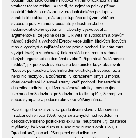
podzim roku 1956 odhalily hloubku vnitřního rozkladu a vnitřní
vratkost těchto režimů, a uvedl, že zejména polský případ
nastolil "důležitou otázku tzv. gradualistického postupu v
zemích této oblasti, otázku postupného dobývání větších
svobod a práv v rámci v podstatě jednostranického,
nedemokratického systému". Táborský vysvětloval a
argumentoval, že jediná cesta "...k větším svobodám a právům
národů střední a východní Evropy vede úsilím širokých lidových
mas o vydobytí a zajištění těchto práv a svobod. Lid sám musí
vyvíjet trvalý a stupňovaný tlak na vládu a stranu a v rámci
daných organizací se domáhat svého." Připomínal "salámovou
taktiku", jíž používali svého času komunisté, když ukrajovali
"kousek po kousku z bochníku demokratických svobod, až z
něho nic nezbylo", a zdůraznil: "V obráceném smyslu mohou
dnes demokraté i členové strany, kteří pochopili katastrofální
důsledky stalinismu, užívat 'salámové taktiky', postupujíce
zvolna od požadavku k požadavku; a to tím spíše, že mají za
sebou sympatie a podporu obrovské většiny národa."
Pavel Tigrid si vzal ve věci gradualismu slovo v Marxovi na
Hradčanech v roce 1959. Když se zamýšlel nad rozdělením
československého politického exilu na "neúprosné", tj. zastánce
myšlenky, že komunismus a jeho moc nutno zlomit silou, a
"gradualisty", napsal: "Stoupenci gradualismu v