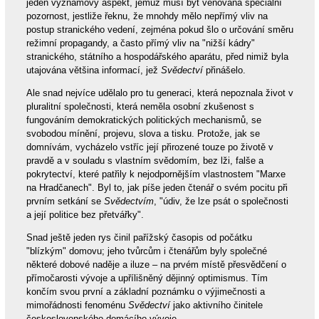
jeden významový aspekt, jemuž musí být věnována speciální
pozornost, jestliže řeknu, že mnohdy mělo nepřímý vliv na
postup stranického vedení, zejména pokud šlo o určování směru
režimní propagandy, a často přímý vliv na "nižší kádry"
stranického, státního a hospodářského aparátu, před nimiž byla
utajována většina informací, jež
Svědectví
přinášelo.
Ale snad nejvíce udělalo pro tu generaci, která nepoznala život v
pluralitní společnosti, která neměla osobní zkušenost s
fungováním demokratických politických mechanismů, se
svobodou mínění, projevu, slova a tisku. Protože, jak se
domnívám, vycházelo vstříc její přirozené touze po životě v
pravdě a v souladu s vlastním svědomím, bez lži, falše a
pokrytectví, které patřily k nejodpornějším vlastnostem "Marxe
na Hradčanech". Byl to, jak píše jeden čtenář o svém pocitu při
prvním setkání se
Svědectvím
, "údiv, že lze psát o společnosti
a její politice bez přetvářky".
Snad ještě jeden rys činil pařížský časopis od počátku
"blízkým" domovu; jeho tvůrcům i čtenářům byly společné
některé dobové naděje a iluze – na prvém místě přesvědčení o
přímočarosti vývoje a upřílišněný dějinný optimismus. Tím
končím svou první a základní poznámku o výjimečnosti a
mimořádnosti fenoménu
Svědectví
jako aktivního činitele
československého domácího vývoje.