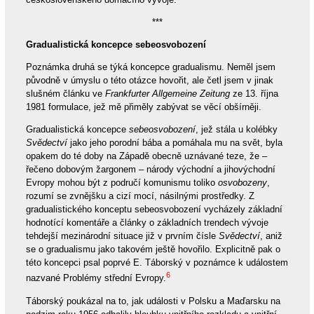
***
Gradualistická koncepce sebeosvobození
Poznámka druhá se týká koncepce gradualismu. Neměl jsem
původně v úmyslu o této otázce hovořit, ale četl jsem v jinak
slušném článku ve
Frankfurter Allgemeine Zeitung
ze 13. října
1981 formulace, jež mě přiměly zabývat se věcí obšírněji.
Gradualistická koncepce
sebeosvobození
, jež stála u kolébky
Svědectví
jako jeho porodní bába a pomáhala mu na svět, byla
opakem do té doby na Západě obecně uznávané teze, že –
řečeno dobovým žargonem – národy východní a jihovýchodní
Evropy mohou být z područí komunismu toliko
osvobozeny
,
rozumí se zvnějšku a cizí mocí, násilnými prostředky. Z
gradualistického konceptu sebeosvobození vycházely základní
hodnotící komentáře a články o základních trendech vývoje
tehdejší mezinárodní situace již v prvním čísle
Svědectví
, aniž
se o gradualismu jako takovém ještě hovořilo. Explicitně pak o
této koncepci psal poprvé E. Táborský v poznámce k událostem
6
nazvané Problémy střední Evropy.
Táborský poukázal na to, jak události v Polsku a Maďarsku na