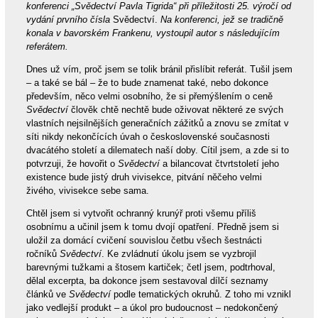
konferenci „Svědectví Pavla Tigrida“ při příležitosti 25. výročí od
vydání prvního čísla
Svědectví.
Na konferenci, jež se tradičně
konala v bavorském Frankenu, vystoupil autor s následujícím
referátem.
Dnes už vím, proč jsem se tolik bránil přislíbit referát. Tušil jsem
– a také se bál – že to bude znamenat také, nebo dokonce
především, něco velmi osobního, že si přemýšlením o ceně
Svědectví
člověk chtě nechtě bude oživovat některé ze svých
vlastních nejsilnějších generačních zážitků a znovu se zmítat v
síti nikdy nekončících úvah o československé současnosti
dvacátého století a dilematech naší doby. Cítil jsem, a zde si to
potvrzuji, že hovořit o
Svědectví
a bilancovat čtvrtstoletí jeho
existence bude jistý druh vivisekce, pitvání něčeho velmi
živého, vivisekce sebe sama.
Chtěl jsem si vytvořit ochranný krunýř proti všemu příliš
osobnímu a učinil jsem k tomu dvojí opatření. Předně jsem si
uložil za domácí cvičení souvislou četbu všech šestnácti
ročníků
Svědectví
. Ke zvládnutí úkolu jsem se vyzbrojil
barevnými tužkami a štosem kartiček; četl jsem, podtrhoval,
dělal excerpta, ba dokonce jsem sestavoval dílčí seznamy
článků ve
Svědectví
podle tematických okruhů. Z toho mi vznikl
jako vedlejší produkt – a úkol pro budoucnost – nedokončený