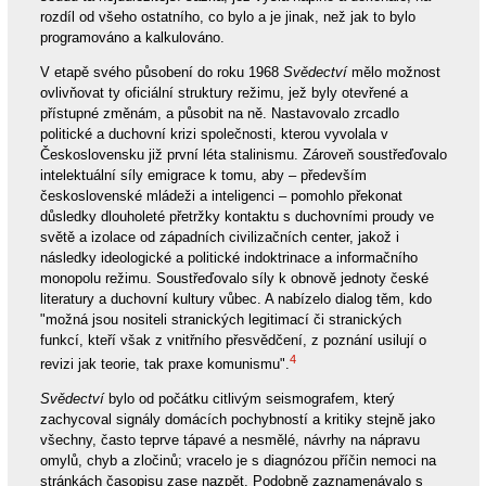
rozdíl od všeho ostatního, co bylo a je jinak, než jak to bylo
programováno a kalkulováno.
V etapě svého působení do roku 1968
Svědectví
mělo možnost
ovlivňovat ty oficiální struktury režimu, jež byly otevřené a
přístupné změnám, a působit na ně. Nastavovalo zrcadlo
politické a duchovní krizi společnosti, kterou vyvolala v
Československu již první léta stalinismu. Zároveň soustřeďovalo
intelektuální síly emigrace k tomu, aby – především
československé mládeži a inteligenci – pomohlo překonat
důsledky dlouholeté přetržky kontaktu s duchovními proudy ve
světě a izolace od západních civilizačních center, jakož i
následky ideologické a politické indoktrinace a informačního
monopolu režimu. Soustřeďovalo síly k obnově jednoty české
literatury a duchovní kultury vůbec. A nabízelo dialog těm, kdo
"možná jsou nositeli stranických legitimací či stranických
funkcí, kteří však z vnitřního přesvědčení, z poznání usilují o
4
revizi jak teorie, tak praxe komunismu".
Svědectví
bylo od počátku citlivým seismografem, který
zachycoval signály domácích pochybností a kritiky stejně jako
všechny, často teprve tápavé a nesmělé, návrhy na nápravu
omylů, chyb a zločinů; vracelo je s diagnózou příčin nemoci na
stránkách časopisu zase nazpět. Podobně zaznamenávalo s