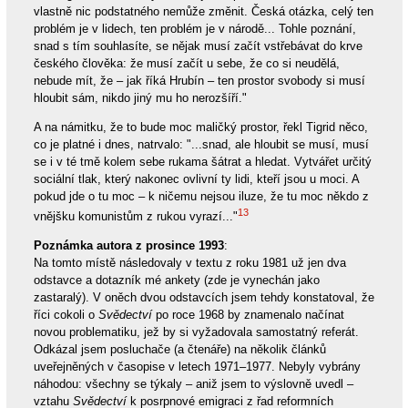
vlastně nic podstatného nemůže změnit. Česká otázka, celý ten
problém je v lidech, ten problém je v národě... Tohle poznání,
snad s tím souhlasíte, se nějak musí začít vstřebávat do krve
českého člověka: že musí začít u sebe, že co si neudělá,
nebude mít, že – jak říká Hrubín – ten prostor svobody si musí
hloubit sám, nikdo jiný mu ho nerozšíří."
A na námitku, že to bude moc maličký prostor, řekl Tigrid něco,
co je platné i dnes, natrvalo: "...snad, ale hloubit se musí, musí
se i v té tmě kolem sebe rukama šátrat a hledat. Vytvářet určitý
sociální tlak, který nakonec ovlivní ty lidi, kteří jsou u moci. A
pokud jde o tu moc – k ničemu nejsou iluze, že tu moc někdo z
13
vnějšku komunistům z rukou vyrazí..."
Poznámka autora z prosince 1993
:
Na tomto místě následovaly v textu z roku 1981 už jen dva
odstavce a dotazník mé ankety (zde je vynechán jako
zastaralý). V oněch dvou odstavcích jsem tehdy konstatoval, že
říci cokoli o
Svědectví
po roce 1968 by znamenalo načínat
novou problematiku, jež by si vyžadovala samostatný referát.
Odkázal jsem posluchače (a čtenáře) na několik článků
uveřejněných v časopise v letech 1971–1977. Nebyly vybrány
náhodou: všechny se týkaly – aniž jsem to výslovně uvedl –
vztahu
Svědectví
k posrpnové emigraci z řad reformních