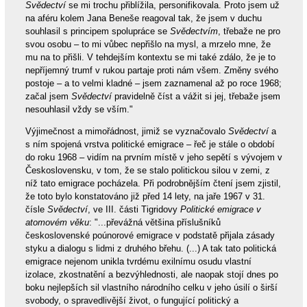
Svědectví
se mi trochu přiblížila, personifikovala. Proto jsem už
na aféru kolem Jana Beneše reagoval tak, že jsem v duchu
souhlasil s principem spolupráce se
Svědectvím
, třebaže ne pro
svou osobu – to mi vůbec nepřišlo na mysl, a mrzelo mne, že
mu na to přišli. V tehdejším kontextu se mi také zdálo, že je to
nepříjemný trumf v rukou partaje proti nám všem. Změny svého
postoje – a to velmi kladné – jsem zaznamenal až po roce 1968;
začal jsem
Svědectví
pravidelně číst a vážit si jej, třebaže jsem
nesouhlasil vždy se vším."
Výjimečnost a mimořádnost, jimiž se vyznačovalo
Svědectví
a
s ním spojená vrstva politické emigrace – řeč je stále o období
do roku 1968 – vidím na prvním místě v jeho sepětí s vývojem v
Československu, v tom, že se stalo politickou silou v zemi, z
níž tato emigrace pocházela. Při podrobnějším čtení jsem zjistil,
že toto bylo konstatováno již před 14 lety, na jaře 1967 v 31.
čísle
Svědectví
, ve III. části Tigridovy
Politické emigrace v
atomovém věku
: "...převážná většina příslušníků
československé poúnorové emigrace v podstatě přijala zásady
styku a dialogu s lidmi z druhého břehu. (...) A tak tato politická
emigrace nejenom unikla tvrdému exilnímu osudu vlastní
izolace, zkostnatění a bezvýhlednosti, ale naopak stojí dnes po
boku nejlepších sil vlastního národního celku v jeho úsilí o širší
svobody, o spravedlivější život, o fungující politický a