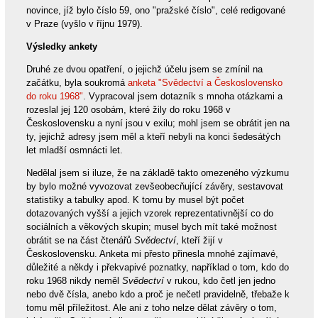
novince, jíž bylo číslo 59, ono "pražské číslo", celé redigované
v Praze (vyšlo v říjnu 1979).
Výsledky ankety
Druhé ze dvou opatření, o jejichž účelu jsem se zmínil na
začátku, byla soukromá
anketa "Svědectví a Československo
do roku 1968"
. Vypracoval jsem dotazník s mnoha otázkami a
rozeslal jej 120 osobám, které žily do roku 1968 v
Československu a nyní jsou v exilu; mohl jsem se obrátit jen na
ty, jejichž adresy jsem měl a kteří nebyli na konci šedesátých
let mladší osmnácti let.
Nedělal jsem si iluze, že na základě takto omezeného výzkumu
by bylo možné vyvozovat zevšeobecňující závěry, sestavovat
statistiky a tabulky apod. K tomu by musel být počet
dotazovaných vyšší a jejich vzorek reprezentativnější co do
sociálních a věkových skupin; musel bych mít také možnost
obrátit se na část čtenářů
Svědectví
, kteří žijí v
Československu. Anketa mi přesto přinesla mnohé zajímavé,
důležité a někdy i překvapivé poznatky, například o tom, kdo do
roku 1968 nikdy neměl
Svědectví
v rukou, kdo četl jen jedno
nebo dvě čísla, anebo kdo a proč je nečetl pravidelně, třebaže k
tomu měl příležitost. Ale ani z toho nelze dělat závěry o tom,