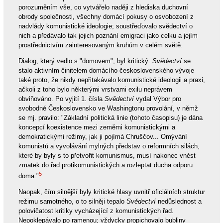
porozuměním vše, co vytvářelo naději z hlediska duchovní
obrody společnosti, všechny domácí pokusy o osvobození z
nadvlády komunistické ideologie; soustřeďovalo svědectví o
nich a předávalo tak jejich poznání emigraci jako celku a jejím
prostřednictvím zainteresovaným kruhům v celém světě.
Dialog, který vedlo s "domovem", byl kritický.
Svědectví
se
stalo aktivním činitelem domácího československého vývoje
také proto, že nikdy nepřitakávalo komunistické ideologii a praxi,
ačkoli z toho bylo některými vrstvami exilu neprávem
obviňováno. Po vyjití 1. čísla
Svědectví
vydal Výbor pro
svobodné Československo ve Washingtonu provolání, v němž
se mj. pravilo: "Základní politická linie (tohoto časopisu) je dána
koncepcí koexistence mezi zeměmi komunistickými a
demokratickými režimy, jak ji pojímá Chruščov... Omývání
komunistů a vyvolávání mylných představ o reformních silách,
které by byly s to přetvořit komunismus, musí nakonec vnést
zmatek do řad protikomunistických a rozleptat ducha odporu
5
doma."
Naopak, čím silnější byly kritické hlasy uvnitř oficiálních struktur
režimu samotného, o to silněji tepalo
Svědectví
nedůslednost a
polovičatost kritiky vycházející z komunistických řad.
Nepoklepávalo po ramenou; vždycky propichovalo bubliny