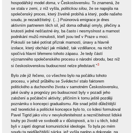
hospodářský model
doma
, v Československu. To znamená, že
se stala v zemi, z níž vyšla,
politickou silou
, že se napojila na
společenský proces, který živelně probíhá a který, podle našeho
soudu, je nezadržitelný. (...) Poúnorová emigrace je dnes
aktivním partnerem těch sil, jež doma odhalují omyly, přečiny a
krutosti jedné nešťastné éry, ba často i nesmyslnost a marnost
podnikání mužů minulosti, kteří jsou teď v Praze u moci.
Pokouší se také potírat přízrak marnosti, únavy a hlavně
izolace, který obchází jak mládež, tak vzdělance, na nichž
spočívá hlavní břemeno tohoto zápasu. Je tedy částí
významného společenského procesu o národní obrodu, bez níž
3
si československou budoucnost nelze představit."
Bylo zde již řečeno, co všechno bylo na počátku tohoto
procesu, v jehož průběhu se
Svědectví
stalo faktorem
politického a duchovního života v samotném Československu,
jaké úvahy a prognózy pro budoucnost byly v pozadí jeho
založení a počáteční aktivity; přičiním k tomu ještě později
poznámku o koncepci gradualismu. Ale snad ještě důležitější
než teoretické a politické koncepce bylo to, co kdesi formuloval
Pavel Tigrid jako víru v nevykořenitelnost a nezničitelnost lidské
touhy po životě ve svobodě a v důstojnosti, a to i u těch, kdož
byli v zajetí dogmat komunistické ideologie. To byla po mém
soudu ta nejdůležitější sázka, jež vyšla naplno a dokonale, na