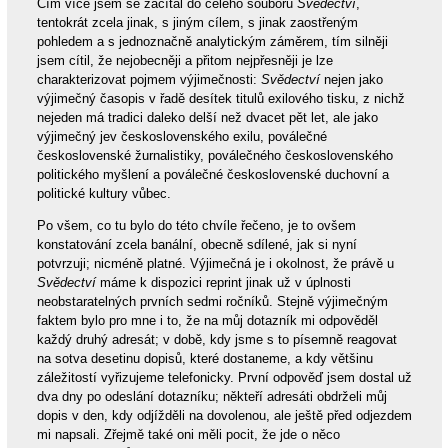
Čím více jsem se začítal do celého souboru
Svědectví
,
tentokrát zcela jinak, s jiným cílem, s jinak zaostřeným
pohledem a s jednoznačně analytickým záměrem, tím silněji
jsem cítil, že nejobecněji a přitom nejpřesněji je lze
charakterizovat pojmem výjimečnosti:
Svědectví
nejen jako
výjimečný časopis v řadě desítek titulů exilového tisku, z nichž
nejeden má tradici daleko delší než dvacet pět let, ale jako
výjimečný jev československého exilu, poválečné
československé žurnalistiky, poválečného československého
politického myšlení a poválečné československé duchovní a
politické kultury vůbec.
Po všem, co tu bylo do této chvíle řečeno, je to ovšem
konstatování zcela banální, obecně sdílené, jak si nyní
potvrzuji; nicméně platné. Výjimečná je i okolnost, že právě u
Svědectví
máme k dispozici reprint jinak už v úplnosti
neobstaratelných prvních sedmi ročníků. Stejně výjimečným
faktem bylo pro mne i to, že na můj dotazník mi odpověděl
každý druhý adresát; v době, kdy jsme s to písemně reagovat
na sotva desetinu dopisů, které dostaneme, a kdy většinu
záležitostí vyřizujeme telefonicky. První odpověď jsem dostal už
dva dny po odeslání dotazníku; někteří adresáti obdrželi můj
dopis v den, kdy odjížděli na dovolenou, ale ještě před odjezdem
mi napsali. Zřejmě také oni měli pocit, že jde o něco