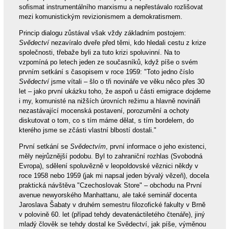
sofismat instrumentálního marxismu a nepřestávalo rozlišovat
mezi komunistickým revizionismem a demokratismem.
Princip dialogu zůstával však vždy základním postojem:
Svědectví
nezavíralo dveře před těmi, kdo hledali cestu z krize
společnosti, třebaže byli za tuto krizi spoluvinní. Na to
vzpomíná po letech jeden ze současníků, když píše o svém
prvním setkání s časopisem v roce 1959: "Toto jedno číslo
Svědectví
jsme vítali – šlo o tři novináře ve věku něco přes 30
let – jako první ukázku toho, že aspoň u části emigrace dojdeme
i my, komunisté na nižších úrovních režimu a hlavně novináři
nezastávající mocenská postavení, porozumění a ochoty
diskutovat o tom, co s tím máme dělat, s tím bordelem, do
kterého jsme se zčásti vlastní blbostí dostali."
První setkání se
Svědectvím
, první informace o jeho existenci,
měly nejrůznější podobu. Byl to zahraniční rozhlas (Svobodná
Evropa), sdělení spoluvězně v leopoldovské věznici někdy v
roce 1958 nebo 1959 (jak mi napsal jeden bývalý vězeň), docela
praktická návštěva "Czechoslovak Store" – obchodu na První
avenue newyorského Manhattanu, ale také seminář docenta
Jaroslava Šabaty v druhém semestru filozofické fakulty v Brně
v polovině 60. let (případ tehdy devatenáctiletého čtenáře), jiný
mladý člověk se tehdy dostal ke Svědectví, jak píše, výměnou