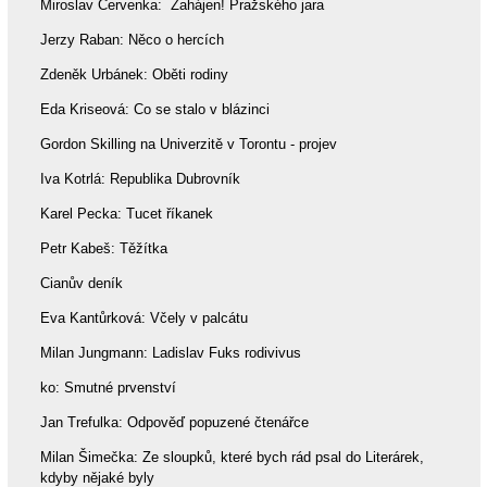
Miroslav Červenka: Zahájen! Pražského jara
Jerzy Raban: Něco o hercích
Zdeněk Urbánek: Oběti rodiny
Eda Kriseová: Co se stalo v blázinci
Gordon Skilling na Univerzitě v Torontu - projev
Iva Kotrlá: Republika Dubrovník
Karel Pecka: Tucet říkanek
Petr Kabeš: Těžítka
Cianův deník
Eva Kantůrková: Včely v palcátu
Milan Jungmann: Ladislav Fuks rodivivus
ko: Smutné prvenství
Jan Trefulka: Odpověď popuzené čtenářce
Milan Šimečka: Ze sloupků, které bych rád psal do Literárek,
kdyby nějaké byly