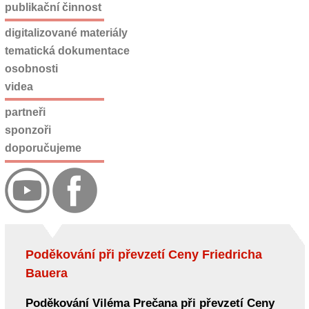
publikační činnost
digitalizované materiály
tematická dokumentace
osobnosti
videa
partneři
sponzoři
doporučujeme
Poděkování při převzetí Ceny Friedricha
Bauera
Poděkování Viléma Prečana při převzetí Ceny