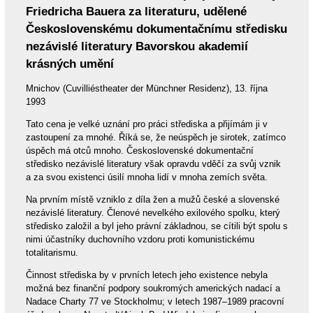
Friedricha Bauera za literaturu, udělené
Československému dokumentačnímu středisku
nezávislé literatury Bavorskou akademií
krásných umění
Mnichov (Cuvilliéstheater der Münchner Residenz), 13. října
1993
Tato cena je velké uznání pro práci střediska a přijímám ji v
zastoupení za mnohé. Říká se, že neúspěch je sirotek, zatímco
úspěch má otců mnoho. Československé dokumentační
středisko nezávislé literatury však opravdu vděčí za svůj vznik
a za svou existenci úsilí mnoha lidí v mnoha zemích světa.
Na prvním místě vzniklo z díla žen a mužů české a slovenské
nezávislé literatury. Členové nevelkého exilového spolku, který
středisko založil a byl jeho právní základnou, se cítili být spolu s
nimi účastníky duchovního vzdoru proti komunistickému
totalitarismu.
Činnost střediska by v prvních letech jeho existence nebyla
možná bez finanční podpory soukromých amerických nadací a
Nadace Charty 77 ve Stockholmu; v letech 1987–1989 pracovní