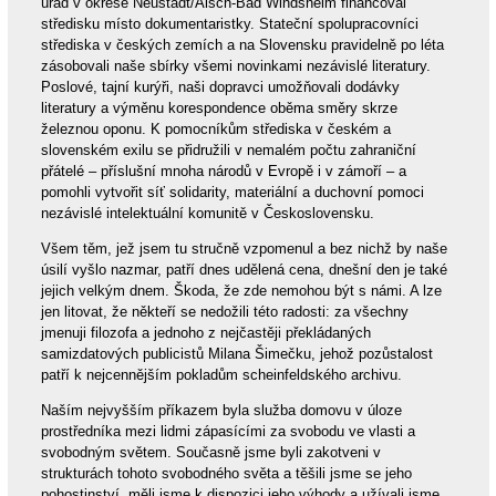
úřad v okrese Neustadt/Aisch-Bad Windsheim financoval
středisku místo dokumentaristky. Stateční spolupracovníci
střediska v českých zemích a na Slovensku pravidelně po léta
zásobovali naše sbírky všemi novinkami nezávislé literatury.
Poslové, tajní kurýři, naši dopravci umožňovali dodávky
literatury a výměnu korespondence oběma směry skrze
železnou oponu. K pomocníkům střediska v českém a
slovenském exilu se přidružili v nemalém počtu zahraniční
přátelé – příslušní mnoha národů v Evropě i v zámoří – a
pomohli vytvořit síť solidarity, materiální a duchovní pomoci
nezávislé intelektuální komunitě v Československu.
Všem těm, jež jsem tu stručně vzpomenul a bez nichž by naše
úsilí vyšlo nazmar, patří dnes udělená cena, dnešní den je také
jejich velkým dnem. Škoda, že zde nemohou být s námi. A lze
jen litovat, že někteří se nedožili této radosti: za všechny
jmenuji filozofa a jednoho z nejčastěji překládaných
samizdatových publicistů Milana Šimečku, jehož pozůstalost
patří k nejcennějším pokladům scheinfeldského archivu.
Naším nejvyšším příkazem byla služba domovu v úloze
prostředníka mezi lidmi zápasícími za svobodu ve vlasti a
svobodným světem. Současně jsme byli zakotveni v
strukturách tohoto svobodného světa a těšili jsme se jeho
pohostinství, měli jsme k dispozici jeho výhody a užívali jsme