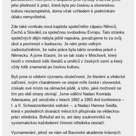
jeho předností k práci, která byla pro českou a slovenskou
kulturu nezastupitelná, doma však vzhledem k podmínkám
útlaku nemyslitelná.
Zde také vznikala nová kapitola společného zápasu Němců,
Čechů a Slováků za společnou svobodnou Evropu. Tato stránka
společných dějin nebyla ještě napsána, považujeme to za svůj
úkol a povinnost v budoucnu. Je nám proto velkým
zadostiučiněním, že naše práce byla takto oceněna právě v
Německu. A jsme šťastni, že se tak stalo v Mnichově, který
hostil v minulosti tolik literátů a umělců z českých zemí a který
vždy tolik znamenal po českou kulturu.
Byli jsme si vědomi významu skutečnosti, že literární a vědecké
zařízení, svým charakterem ve stejné míře české i slovenské,
získalo své místo na německé půdě, a toho, jaké možnosti se
tím pro obě strany otvírají. Jsme vděčni Nadaci Konráda
Adenauera, jež umožnila v letech 1992 a 1993 dvě konference –
I. a II. Schwarzenberské setkání –, a Nadaci Hannse Seidla,
která v posledních dvanácti měsících přispívala na vědeckou
práci střediska. Bohužel ani to, ani dary soukromníků na
systematickou každodenní činnost střediska nestačí.
Vyznamenání, jehož se nám od Bavorské akademie krásných