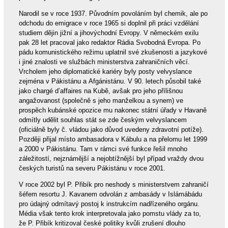
Narodil se v roce 1937. Původním povoláním byl chemik, ale po
odchodu do emigrace v roce 1965 si doplnil při práci vzdělání
studiem dějin jižní a jihovýchodní Evropy. V německém exilu
pak 28 let pracoval jako redaktor Rádia Svobodná Evropa. Po
pádu komunistického režimu uplatnil své zkušenosti a jazykové
i jiné znalosti ve službách ministerstva zahraničních věcí.
Vrcholem jeho diplomatické kariéry byly posty velvyslance
zejména v Pákistánu a Afgánistánu. V 90. letech působil také
jako chargé d’affaires na Kubě, avšak pro jeho přílišnou
angažovanost (společně s jeho manželkou a synem) ve
prospěch kubánské opozice mu nakonec státní úřady v Havaně
odmítly udělit souhlas stát se zde českým velvyslancem
(oficiálně byly č. vládou jako důvod uvedeny zdravotní potíže).
Později přijal místo ambasadora v Kábulu a na přelomu let 1999
a 2000 v Pákistánu. Tam v rámci své funkce řešil mnoho
záležitostí, nejznámější a nejobtížnější byl případ vraždy dvou
českých turistů na severu Pákistánu v roce 2001.
V roce 2002 byl P. Přibík pro neshody s ministerstvem zahraničí
šéfem resortu J. Kavanem odvolán z ambasády v Islámábádu
pro údajný odmítavý postoj k instrukcím nadřízeného orgánu.
Média však tento krok interpretovala jako pomstu vlády za to,
že P. Přibík kritizoval české politiky kvůli zrušení dlouho