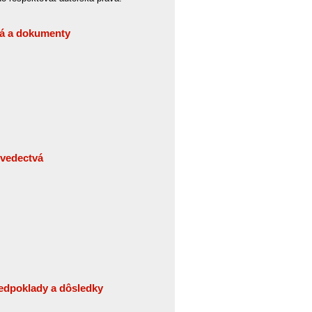
tvá a dokumenty
Svedectvá
redpoklady a dôsledky