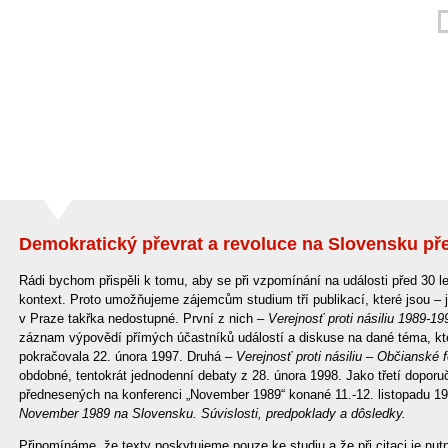
Demokratický převrat a revoluce na Slovensku pře
Rádi bychom přispěli k tomu, aby se při vzpomínání na události před 30 
kontext. Proto umožňujeme zájemcům studium tří publikací, které jsou – 
v Praze takřka nedostupné. První z nich –
Verejnosť proti násiliu
1989-19
záznam výpovědí přímých účastníků událostí a diskuse na dané téma, kte
pokračovala 22. února 1997. Druhá –
Verejnosť proti násiliu – Občianské
obdobné, tentokrát jednodenní debaty z 28. února 1998. Jako třetí dopor
přednesených na konferenci „November 1989“ konané 11.-12. listopadu 19
November 1989 na Slovensku. Súvislosti, predpoklady a d
ôsledky.
Připomínáme, že texty poskytujeme pouze ke studiu a že při citaci je nut