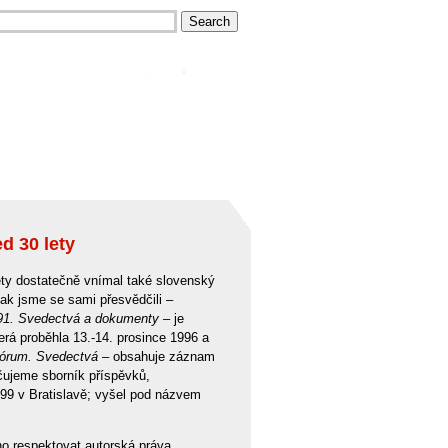
d 30 lety
lety dostatečně vnímal také slovenský
jak jsme se sami přesvědčili –
91. Svedectvá a dokumenty
– je
rá proběhla 13.-14. prosince 1996 a
 fórum. Svedectvá –
obsahuje záznam
učujeme sborník příspěvků,
99 v Bratislavě; vyšel pod názvem
no respektovat autorská práva.