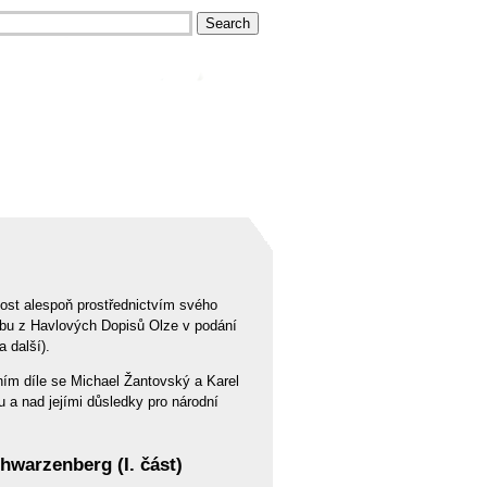
ost alespoň prostřednictvím svého
tbu z Havlových Dopisů Olze v podání
 další).
ním díle se Michael Žantovský a Karel
 a nad jejími důsledky pro národní
warzenberg (I. část)