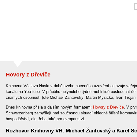
Hovory z Dřevíče
Knihovna Václava Havla v době svého nuceného uzavření oslovuje veřejn
kanálu na YouTube. V průběhu uplynulého týdne mohli lidé poslouchat če
známých osobností (čte Michael Žantovský, Martin Myšička, Ivan Trojan a
Dnes knihovna přišla s dalším novým formátem:
Hovory z Dřevíče
. V prv
Schwarzenberg zamýšlejí nad současnou situací ohledně šíření koronaviru
hospodářství, ale třeba také pro evropanství.
Rozhovor Knihovny VH: Michael Žantovský a Karel Sch