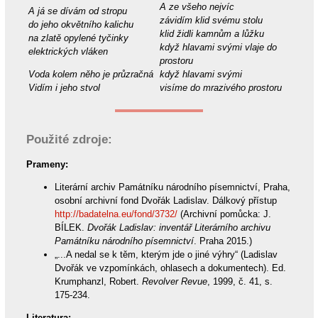
A ze všeho nejvíc
A já se dívám od stropu
závidím klid svému stolu
do jeho okvětního kalichu
klid židli kamnům a lůžku
na zlatě opylené tyčinky
když hlavami svými vlaje do
elektrických vláken
prostoru
Voda kolem něho je průzračná
když hlavami svými
Vidím i jeho stvol
visíme do mrazivého prostoru
Použité zdroje:
Prameny:
Literární archiv Památníku národního písemnictví, Praha,
osobní archivní fond Dvořák Ladislav. Dálkový přístup
http://badatelna.eu/fond/3732/
(Archivní pomůcka: J.
BÍLEK.
Dvořák Ladislav: inventář Literárního archivu
Památníku národního písemnictví
. Praha 2015.)
„...A nedal se k těm, kterým jde o jiné výhry“ (Ladislav
Dvořák ve vzpomínkách, ohlasech a dokumentech). Ed.
Krumphanzl, Robert.
Revolver Revue
, 1999, č. 41, s.
175-234.
Literatura: