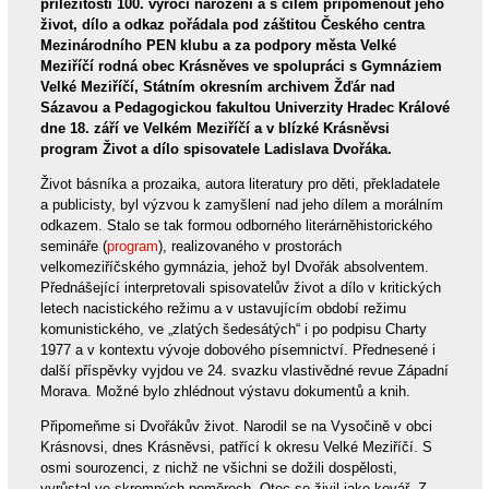
příležitosti 100. výročí narození a s cílem připomenout jeho
život, dílo a odkaz pořádala pod záštitou Českého centra
Mezinárodního PEN klubu a za podpory města Velké
Meziříčí rodná obec Krásněves ve spolupráci s Gymnáziem
Velké Meziříčí, Státním okresním archivem Žďár nad
Sázavou a Pedagogickou fakultou Univerzity Hradec Králové
dne 18. září ve Velkém Meziříčí a v blízké Krásněvsi
program Život a dílo spisovatele Ladislava Dvořáka.
Život básníka a prozaika, autora literatury pro děti, překladatele
a publicisty, byl výzvou k zamyšlení nad jeho dílem a morálním
odkazem. Stalo se tak formou odborného literárněhistorického
semináře (
program
), realizovaného v prostorách
velkomeziříčského gymnázia, jehož byl Dvořák absolventem.
Přednášející interpretovali spisovatelův život a dílo v kritických
letech nacistického režimu a v ustavujícím období režimu
komunistického, ve „zlatých šedesátých“ i po podpisu Charty
1977 a v kontextu vývoje dobového písemnictví. Přednesené i
další příspěvky vyjdou ve 24. svazku vlastivědné revue Západní
Morava. Možné bylo zhlédnout výstavu dokumentů a knih.
Připomeňme si Dvořákův život. Narodil se na Vysočině v obci
Krásnovsi, dnes Krásněvsi, patřící k okresu Velké Meziříčí. S
osmi sourozenci, z nichž ne všichni se dožili dospělosti,
vyrůstal ve skromných poměrech. Otec se živil jako kovář. Z