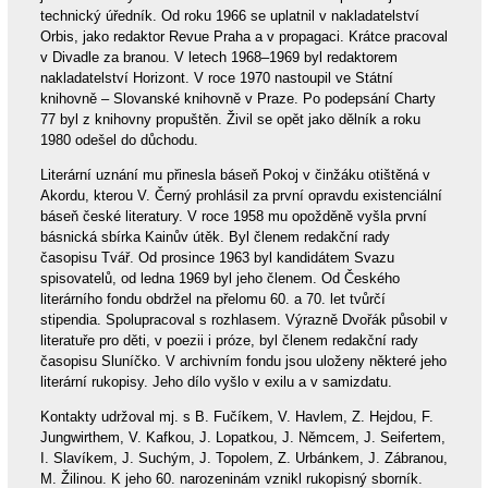
technický úředník. Od roku 1966 se uplatnil v nakladatelství
Orbis, jako redaktor Revue Praha a v propagaci. Krátce pracoval
v Divadle za branou. V letech 1968–1969 byl redaktorem
nakladatelství Horizont. V roce 1970 nastoupil ve Státní
knihovně – Slovanské knihovně v Praze. Po podepsání Charty
77 byl z knihovny propuštěn. Živil se opět jako dělník a roku
1980 odešel do důchodu.
Literární uznání mu přinesla báseň Pokoj v činžáku otištěná v
Akordu, kterou V. Černý prohlásil za první opravdu existenciální
báseň české literatury. V roce 1958 mu opožděně vyšla první
básnická sbírka Kainův útěk. Byl členem redakční rady
časopisu Tvář. Od prosince 1963 byl kandidátem Svazu
spisovatelů, od ledna 1969 byl jeho členem. Od Českého
literárního fondu obdržel na přelomu 60. a 70. let tvůrčí
stipendia. Spolupracoval s rozhlasem. Výrazně Dvořák působil v
literatuře pro děti, v poezii i próze, byl členem redakční rady
časopisu Sluníčko. V archivním fondu jsou uloženy některé jeho
literární rukopisy. Jeho dílo vyšlo v exilu a v samizdatu.
Kontakty udržoval mj. s B. Fučíkem, V. Havlem, Z. Hejdou, F.
Jungwirthem, V. Kafkou, J. Lopatkou, J. Němcem, J. Seifertem,
I. Slavíkem, J. Suchým, J. Topolem, Z. Urbánkem, J. Zábranou,
M. Žilinou. K jeho 60. narozeninám vznikl rukopisný sborník.