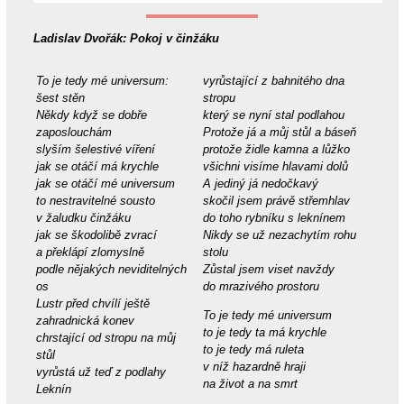
Ladislav Dvořák: Pokoj v činžáku
To je tedy mé universum:
vyrůstající z bahnitého dna
šest stěn
stropu
Někdy když se dobře
který se nyní stal podlahou
zaposlouchám
Protože já a můj stůl a báseň
slyším šelestivé víření
protože židle kamna a lůžko
jak se otáčí má krychle
všichni visíme hlavami dolů
jak se otáčí mé universum
A jediný já nedočkavý
to nestravitelné sousto
skočil jsem právě střemhlav
v žaludku činžáku
do toho rybníku s leknínem
jak se škodolibě zvrací
Nikdy se už nezachytím rohu
a překlápí zlomyslně
stolu
podle nějakých neviditelných
Zůstal jsem viset navždy
os
do mrazivého prostoru
Lustr před chvílí ještě
To je tedy mé universum
zahradnická konev
to je tedy ta má krychle
chrstající od stropu na můj
to je tedy má ruleta
stůl
v níž hazardně hraji
vyrůstá už teď z podlahy
na život a na smrt
Leknín