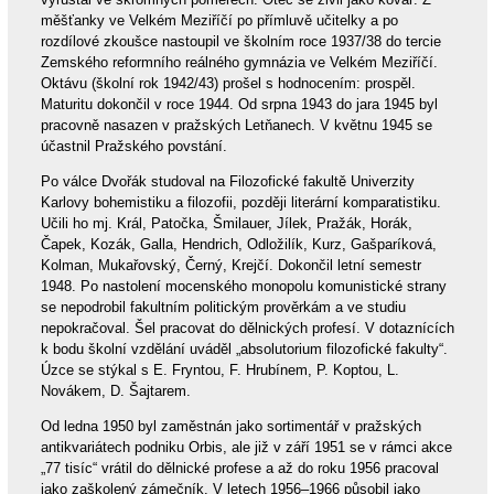
měšťanky ve Velkém Meziříčí po přímluvě učitelky a po
rozdílové zkoušce nastoupil ve školním roce 1937/38 do tercie
Zemského reformního reálného gymnázia ve Velkém Meziříčí.
Oktávu (školní rok 1942/43) prošel s hodnocením: prospěl.
Maturitu dokončil v roce 1944. Od srpna 1943 do jara 1945 byl
pracovně nasazen v pražských Letňanech. V květnu 1945 se
účastnil Pražského povstání.
Po válce Dvořák studoval na Filozofické fakultě Univerzity
Karlovy bohemistiku a filozofii, později literární komparatistiku.
Učili ho mj. Král, Patočka, Šmilauer, Jílek, Pražák, Horák,
Čapek, Kozák, Galla, Hendrich, Odložilík, Kurz, Gašparíková,
Kolman, Mukařovský, Černý, Krejčí. Dokončil letní semestr
1948. Po nastolení mocenského monopolu komunistické strany
se nepodrobil fakultním politickým prověrkám a ve studiu
nepokračoval. Šel pracovat do dělnických profesí. V dotaznících
k bodu školní vzdělání uváděl „absolutorium filozofické fakulty“.
Úzce se stýkal s E. Fryntou, F. Hrubínem, P. Koptou, L.
Novákem, D. Šajtarem.
Od ledna 1950 byl zaměstnán jako sortimentář v pražských
antikvariátech podniku Orbis, ale již v září 1951 se v rámci akce
„77 tisíc“ vrátil do dělnické profese a až do roku 1956 pracoval
jako zaškolený zámečník. V letech 1956–1966 působil jako