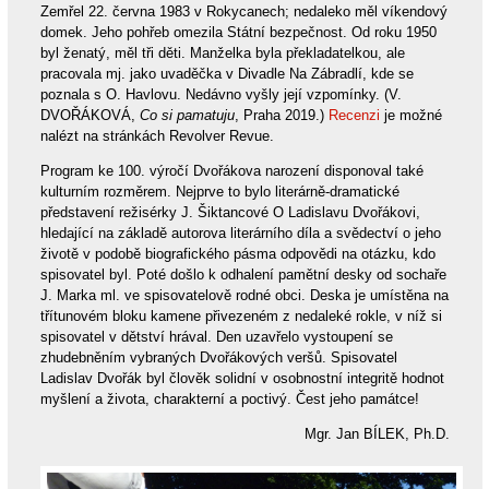
Zemřel 22. června 1983 v Rokycanech; nedaleko měl víkendový
domek. Jeho pohřeb omezila Státní bezpečnost. Od roku 1950
byl ženatý, měl tři děti. Manželka byla překladatelkou, ale
pracovala mj. jako uvaděčka v Divadle Na Zábradlí, kde se
poznala s O. Havlovu. Nedávno vyšly její vzpomínky. (V.
DVOŘÁKOVÁ,
Co si pamatuju
, Praha 2019.)
Recenzi
je možné
nalézt na stránkách Revolver Revue.
Program ke 100. výročí Dvořákova narození disponoval také
kulturním rozměrem. Nejprve to bylo literárně-dramatické
představení režisérky J. Šiktancové O Ladislavu Dvořákovi,
hledající na základě autorova literárního díla a svědectví o jeho
životě v podobě biografického pásma odpovědi na otázku, kdo
spisovatel byl. Poté došlo k odhalení pamětní desky od sochaře
J. Marka ml. ve spisovatelově rodné obci. Deska je umístěna na
třítunovém bloku kamene přivezeném z nedaleké rokle, v níž si
spisovatel v dětství hrával. Den uzavřelo vystoupení se
zhudebněním vybraných Dvořákových veršů. Spisovatel
Ladislav Dvořák byl člověk solidní v osobnostní integritě hodnot
myšlení a života, charakterní a poctivý. Čest jeho památce!
Mgr. Jan BÍLEK, Ph.D.