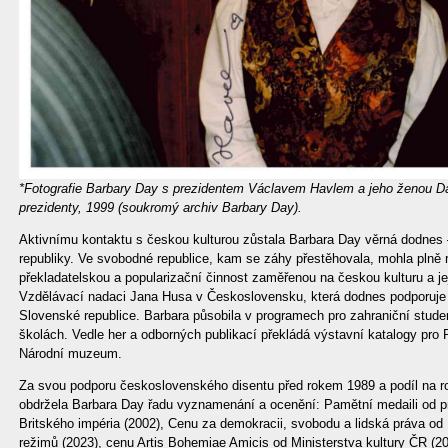
*Fotografie Barbary Day s prezidentem Václavem Havlem a jeho ženou 
prezidenty, 1999 (soukromý archiv Barbary Day).
Aktivnímu kontaktu s českou kulturou zůstala Barbara Day věrná dodnes 
republiky. Ve svobodné republice, kam se záhy přestěhovala, mohla plně 
překladatelskou a popularizační činnost zaměřenou na českou kulturu a jej
Vzdělávací nadaci Jana Husa v Československu, která dodnes podporuj
Slovenské republice. Barbara působila v programech pro zahraniční stud
školách. Vedle her a odborných publikací překládá výstavní katalogy pro 
Národní muzeum.
Za svou podporu československého disentu před rokem 1989 a podíl na ro
obdržela Barbara Day řadu vyznamenání a ocenění: Pamětní medaili od pr
Britského impéria (2002), Cenu za demokracii, svobodu a lidská práva od 
režimů (2023), cenu Artis Bohemiae Amicis od Ministerstva kultury ČR (