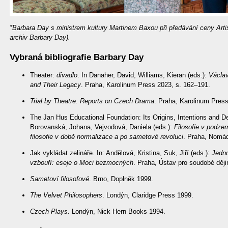
*Barbara Day s ministrem kultury Martinem Baxou při předávání ceny Ar
archiv Barbary Day).
Vybraná bibliografie Barbary Day
Theater:
divadlo
. In Danaher, David, Williams, Kieran (eds.):
Václa
and Their Legacy
. Praha, Karolinum Press 2023, s. 162–191.
Trial by Theatre: Reports on Czech Drama
. Praha, Karolinum Pres
The Jan Hus Educational Foundation: Its Origins, Intentions and 
Borovanská, Johana, Vejvodová, Daniela (eds.):
Filosofie v podze
filosofie v době normalizace a po sametové revoluci
. Praha, Nomád
Jak vykládat zelináře. In: Andělová, Kristina, Suk, Jiří (eds.):
Jedno
vzbouří: eseje o Moci bezmocných
. Praha, Ústav pro soudobé děj
Sametoví filosofové
. Brno, Doplněk 1999.
The Velvet Philosophers
. Londýn, Claridge Press 1999.
Czech Plays
. Londýn, Nick Hern Books 1994.