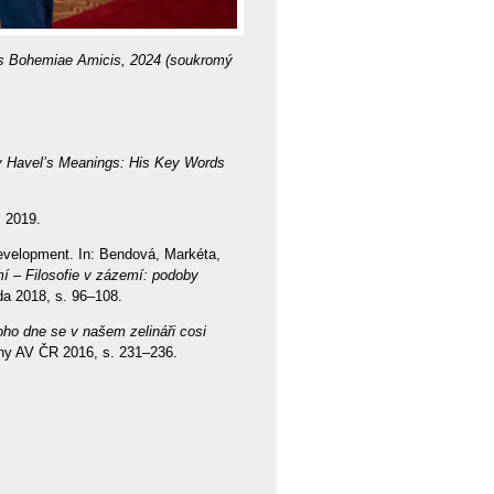
tis Bohemiae Amicis, 2024 (soukromý
v Havel’s Meanings: His Key Words
s 2019.
Development. In: Bendová, Markéta,
mí – Filosofie v zázemí: podoby
a 2018, s. 96–108.
ho dne se v našem zelináři cosi
iny AV ČR 2016, s. 231–236.