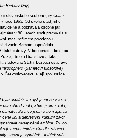
ním Barbary Day).
vení slovenského souboru (hry
Cesta
i v roce 1963. Od svého studijního
pravidelně a poznávala osobně jak
 Zejména v 80. letech spolupracovala s
bovali mezi režimem povolenou
ěné divadlo Barbara uspořádala
ritské ostrovy. V kooperaci s britskou
Praze, Brně a Bratislavě a také
la sledována Státní bezpečností. Své
 Philosophers
(
Sametoví filosofové
),
y v Československu a její spolupráce
 byla osudná, a když jsem se v roce
í českého divadla, které jsem zažila,
 pamatovala a co jsem o něm zjistila.
ené lidi a depresivní kulturní život.
k vynahradit nenaplněné ambice. To, co
okraji v amatérském divadle, sborech,
ly, znovu je vytvářeli. Utvářeli svět,