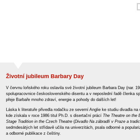
Životní jubileum Barbary Day
V červnu loňského roku oslavila své životní jubileum Barbara Day (nar. 194
spolupracovnice československého disentu a v neposlední řadě členka s
přeje Barbaře mnoho zdraví, energie a pohody do dalších let!
Láska k literatuře přivedla rodačku ze severní Anglie ke studiu divadla na
kde získala v roce 1986 titul Ph.D. s disertační prácí
The Theatre on the 
Stage Tradition in the Czech Theatre
(
Divadlo Na zábradlí v Praze a trad
sedmdesátých let střídavě učila na univerzitách, psala odborné a populariz
a odborné publikace z češtiny.