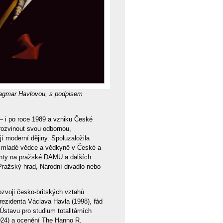
Dagmar Havlovou, s podpisem
– i po roce 1989 a vzniku České
rozvinout svou odbornou,
í moderní dějiny. Spoluzaložila
e mladé vědce a vědkyně v České a
enty na pražské DAMU a dalších
Pražský hrad, Národní divadlo nebo
zvoji česko-britských vztahů
ezidenta Václava Havla (1998), řád
Ústavu pro studium totalitárních
2024) a ocenění The Hanno R.