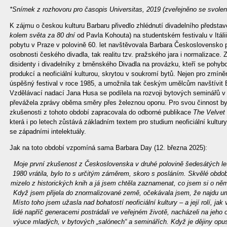
*Snímek z rozhovoru pro časopis Universitas, 2019 (zveřejněno se svole
K zájmu o českou kulturu Barbaru přivedlo zhlédnutí divadelního předsta
kolem světa za 80 dní
od Pavla Kohouta) na studentském festivalu v Itáli
pobytu v Praze v polovině 60. let navštěvovala Barbara Československo 
osobnosti českého divadla, tak realitu tzv. pražského jara i normalizace.
disidenty i divadelníky z brněnského Divadla na provázku, kteří se pohy
produkcí a neoficiální kulturou, skrytou v soukromí bytů. Nejen pro zmín
úspěšný festival v roce 1985, a umožnila tak českým umělcům navštívit B
Vzdělávací nadací Jana Husa se podílela na rozvoji bytových seminářů v 
převážela zprávy oběma směry přes železnou oponu. Pro svou činnost by
zkušenosti z tohoto období zapracovala do odborné publikace
The Velvet
která i po letech zůstává základním textem pro studium neoficiální kultur
se západními intelektuály.
Jak na toto období vzpomíná sama Barbara Day (12. března 2025):
Moje první zkušenost z Československa v druhé polovině šedesátých let
1980 vrátila, bylo to s určitým záměrem, skoro s posláním. Skvělé obdob
mizelo z historických knih a já jsem chtěla zaznamenat, co jsem si o něm
Když jsem přijela do znormalizované země, očekávala jsem, že najdu umlč
Místo toho jsem užasla nad bohatostí neoficiální kultury – a její rolí, ja
lidé napříč generacemi postrádali ve veřejném životě, nacházeli na jeho 
výuce mladých, v bytových „salónech“ a seminářích. Když je dějiny opusti