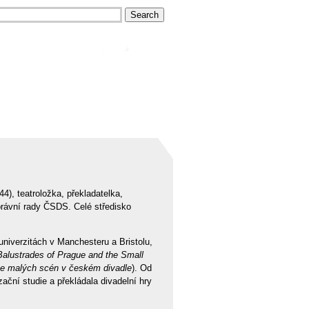
4), teatroložka, překladatelka,
právní rady ČSDS. Celé středisko
 univerzitách v Manchesteru a Bristolu,
Balustrades of Prague and the Small
ice malých scén v českém divadle
). Od
ační studie a překládala divadelní hry