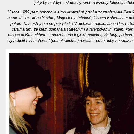
jaký by měl být – skutečný svět, navzdory falešnosti toho
V roce 1985 jsem dokončila svou disertační práci a zorganizovala Český f
na provázku, Jiřího Stivína, Magdaleny Jetelové, Chorea Bohemica a dal
potom. Naštěstí jsem se připojila ke Vzdělávací nadaci Jana Husa. Dr
strávila tím, že jsem pomáhala statečným a talentovaným lidem, kteř
mnoho dalších aktivit – samizdat, ekologické projekty, výstavy, podporu
vyvrcholilo „sametovou“ (demokratickou) revolucí; od té doby se snažím p