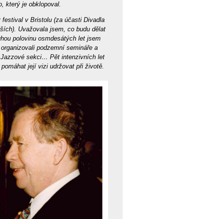
, který je obklopoval.
estival v Bristolu (za účasti Divadla
ších). Uvažovala jsem, co budu dělat
uhou polovinu osmdesátých let jsem
í organizovali podzemní semináře a
 Jazzové sekci… Pět intenzivních let
omáhat její vizi udržovat při životě.