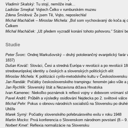
Vladimír Skalský:
Tu stojí, nemôže inak...
Ladislav Smejkal:
Vojtech Čelko v rumburském muzeu
Zdena Šmídová:
Že jsem Tě, Vojto, neposlechla!
Michal Macháček – Miroslav Michela:
„Bol som vychovávaný do koča aj d
Čelkem
Michal Macháček:
„Už předem vyzradil konání tohoto pohovoru.“ Státní b
Studie
Peter Švorc:
Ondrej Markušovský – druhý potolerančný evanjelický farár v 
1837)
Dušan Kováč:
Slováci, Česi a stredná Európa v revolúcii a po revolúcii 1
stredoeurópskej identity u českých a slovenských politických elít
Miroslav Michela:
K politizácii cyrilo-metodského kultu v Československ
Jan Randák:
Počátky československého trampingu: fenomén jako vůle a 
Jan Rychlík:
Slovenský štát a Nezavisna država Hrvatska
Ivan Kamenec:
Niekoľko poznámok k reflexii vojny v dobovom vnímaní sl
Pavel Andrš:
Průběh a výsledky osidlování Nejdecka po 2. světové válce
Michal Pehr:
Pokus o obnovu národních socialistů na Slovensku po druhé
Uhlíře
Marek Syrný:
Počiatky slovenského pofebruárového exilu v roku 1948
Martin Mocko:
Prvá konferencia o Slovenskom národnom povstaní (8.– 9
Norbert Kmeť:
Reflexia normalizácie na Slovensku