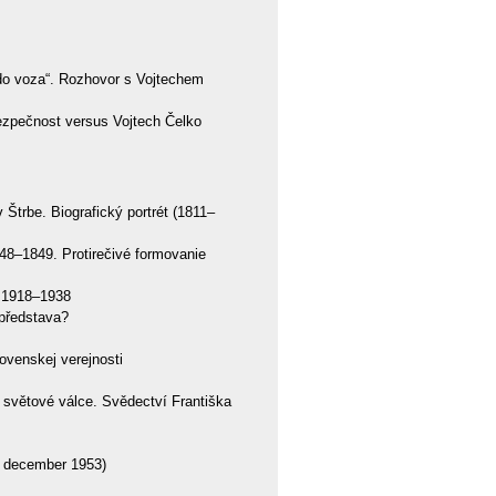
o voza“. Rozhovor s Vojtechem
ezpečnost versus Vojtech Čelko
Štrbe. Biografický portrét (1811–
848–1849. Protirečivé formovanie
u 1918–1938
představa?
ovenskej verejnosti
 světové válce. Svědectví Františka
. december 1953)