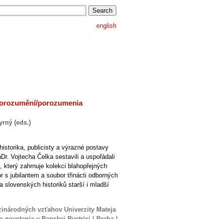
english
porozumění/porozumenia
rný (eds.)
historika, publicisty a výrazné postavy
r. Vojtecha Čelka sestavili a uspořádali
k, který zahrnuje kolekci blahopřejných
r s jubilantem a soubor třinácti odborných
 slovenských historiků starší i mladší
zinárodných vzťahov Univerzity Mateja
ovstania v Banskej Bystrici | Praha |