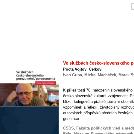
Ve službách česko-slovenského 
Pocta Vojtovi Čelkovi
Ivan Guba, Michal Macháček, Marek Sy
K příležitosti 70. narozenin slovenského 
česko-slovenské kulturní vzájemnosti PhD
blízcí kolegové a přátelé jubilejní sborní
vzpomínek a reflexí, životopisný rozhovo
autorských příspěvků předních českých a
generace.
ČSDS, Fakulta politických vied a med
Bela, Múzeum Slovenského národného p