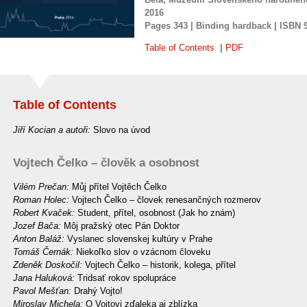
2016
Pages
343 |
Binding
hardback |
ISBN
Table of Contents
|
PDF
Table of Contents
Jiří Kocian a autoři:
Slovo na úvod
Vojtech Čelko – člověk a osobnost
Vilém Prečan:
Můj přítel Vojtěch Čelko
Roman Holec:
Vojtech Čelko – človek renesančných rozmerov
Robert Kvaček:
Student, přítel, osobnost (Jak ho znám)
Jozef Bača:
Môj pražský otec Pán Doktor
Anton Baláž:
Vyslanec slovenskej kultúry v Prahe
Tomáš Černák:
Niekoľko slov o vzácnom človeku
Zdeněk Doskočil:
Vojtech Čelko – historik, kolega, přítel
Jana Haluková:
Tridsať rokov spolupráce
Pavol Mešťan:
Drahý Vojto!
Miroslav Michela:
O Vojtovi zďaleka aj zblízka