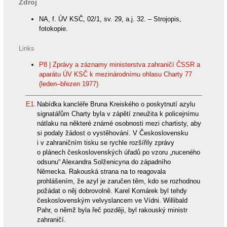
Zdroj
NA, f. ÚV KSČ, 02/1, sv. 29, a.j. 32. – Strojopis,
fotokopie.
Links
P8 | Zprávy a záznamy ministerstva zahraničí ČSSR a
aparátu ÚV KSČ k mezinárodnímu ohlasu Charty 77
(leden–březen 1977)
E1.
Nabídka kancléře Bruna Kreiského o poskytnutí azylu
signatářům Charty byla v zápětí zneužita k policejnímu
nátlaku na některé známé osobnosti mezi chartisty, aby
si podaly žádost o vystěhování. V Československu
i v zahraničním tisku se rychle rozšířily zprávy
o plánech československých úřadů po vzoru „nuceného
odsunu“ Alexandra Solženicyna do západního
Německa. Rakouská strana na to reagovala
prohlášením, že azyl je zaručen těm, kdo se rozhodnou
požádat o něj dobrovolně. Karel Komárek byl tehdy
československým velvyslancem ve Vídni. Willibald
Pahr, o němž byla řeč později, byl rakouský ministr
zahraničí.