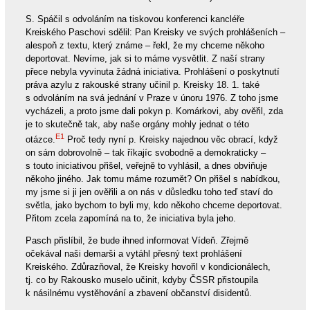
S. Spáčil s odvoláním na tiskovou konferenci kancléře
Kreiského Paschovi sdělil: Pan Kreisky ve svých prohlášeních –
alespoň z textu, který známe – řekl, že my chceme někoho
deportovat. Nevíme, jak si to máme vysvětlit. Z naší strany
přece nebyla vyvinuta žádná iniciativa. Prohlášení o poskytnutí
práva azylu z rakouské strany učinil p. Kreisky 18. 1. také
s odvoláním na svá jednání v Praze v únoru 1976. Z toho jsme
vycházeli, a proto jsme dali pokyn p. Komárkovi, aby ověřil, zda
je to skutečně tak, aby naše orgány mohly jednat o této
E1
otázce.
Proč tedy nyní p. Kreisky najednou věc obrací, když
on sám dobrovolně – tak říkajíc svobodně a demokraticky –
s touto iniciativou přišel, veřejně to vyhlásil, a dnes obviňuje
někoho jiného. Jak tomu máme rozumět? On přišel s nabídkou,
my jsme si ji jen ověřili a on nás v důsledku toho teď staví do
světla, jako bychom to byli my, kdo někoho chceme deportovat.
Přitom zcela zapomíná na to, že iniciativa byla jeho.
Pasch přislíbil, že bude ihned informovat Vídeň. Zřejmě
očekával naši demarši a vytáhl přesný text prohlášení
Kreiského. Zdůrazňoval, že Kreisky hovořil v kondicionálech,
tj. co by Rakousko muselo učinit, kdyby ČSSR přistoupila
k násilnému vystěhování a zbavení občanství disidentů.