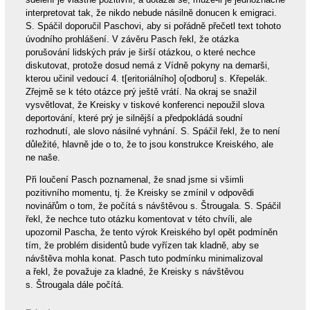
interpretovat tak, že nikdo nebude násilně donucen k emigraci.
S. Spáčil doporučil Paschovi, aby si pořádně přečetl text tohoto
úvodního prohlášení. V závěru Pasch řekl, že otázka
porušování lidských práv je širší otázkou, o které nechce
diskutovat, protože dosud nemá z Vídně pokyny na demarši,
kterou učinil vedoucí 4. t[eritoriálního] o[odboru] s. Křepelák.
Zřejmě se k této otázce prý ještě vrátí. Na okraj se snažil
vysvětlovat, že Kreisky v tiskové konferenci nepoužil slova
deportování, které prý je silnější a předpokládá soudní
rozhodnutí, ale slovo násilné vyhnání. S. Spáčil řekl, že to není
důležité, hlavně jde o to, že to jsou konstrukce Kreiského, ale
ne naše.
Při loučení Pasch poznamenal, že snad jsme si všimli
pozitivního momentu, tj. že Kreisky se zmínil v odpovědi
novinářům o tom, že počítá s návštěvou s. Štrougala. S. Spáčil
řekl, že nechce tuto otázku komentovat v této chvíli, ale
upozornil Pascha, že tento výrok Kreiského byl opět podmíněn
tím, že problém disidentů bude vyřízen tak kladně, aby se
návštěva mohla konat. Pasch tuto podmínku minimalizoval
a řekl, že považuje za kladné, že Kreisky s návštěvou
s. Štrougala dále počítá.