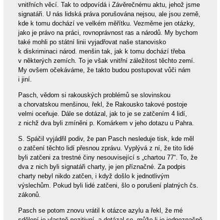
vnitřních věcí. Tak to odpovídá i Závěrečnému aktu, jehož jsme
signatáři. U nás lidská práva porušována nejsou, ale jsou země,
kde k tomu dochází ve velkém měřítku. Vezměme jen otázky,
jako je právo na práci, rovnoprávnost ras a národů. My bychom
také mohli po státní linii vyjadřovat naše stanovisko
k diskriminaci národ. menšin tak, jak k tomu dochází třeba
v některých zemích. To je však vnitřní záležitost těchto zemí.
My ovšem očekáváme, že takto budou postupovat vůči nám
i jiní.
Pasch, vědom si rakouských problémů se slovinskou
a chorvatskou menšinou, řekl, že Rakousko takové postoje
velmi oceňuje. Dále se dotázal, jak to je se zatčením 4 lidí,
z nichž dva byli zmíněni p. Komárkem v jeho dotazu u Pahra.
S. Spáčil vyjádřil podiv, že pan Pasch nesleduje tisk, kde měl
o zatčení těchto lidí přesnou zprávu. Vyplývá z ní, že tito lidé
byli zatčeni za trestné činy nesouvisející s „chartou 77“. To, že
dva z nich byli signatáři charty, je jen příznačné. Za podpis
charty nebyl nikdo zatčen, i když došlo k jednotlivým
výslechům. Pokud byli lidé zatčeni, šlo o porušení platných čs.
zákonů.
Pasch se potom znovu vrátil k otázce azylu a řekl, že mé
sdělení je vlastně pozitivní, a dotázal se, může-li je jednoznačně