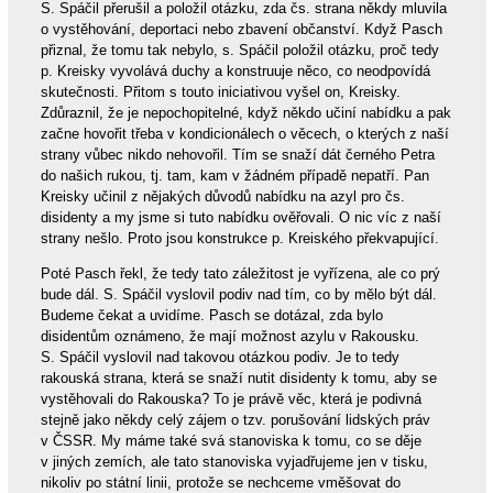
S. Spáčil přerušil a položil otázku, zda čs. strana někdy mluvila
o vystěhování, deportaci nebo zbavení občanství. Když Pasch
přiznal, že tomu tak nebylo, s. Spáčil položil otázku, proč tedy
p. Kreisky vyvolává duchy a konstruuje něco, co neodpovídá
skutečnosti. Přitom s touto iniciativou vyšel on, Kreisky.
Zdůraznil, že je nepochopitelné, když někdo učiní nabídku a pak
začne hovořit třeba v kondicionálech o věcech, o kterých z naší
strany vůbec nikdo nehovořil. Tím se snaží dát černého Petra
do našich rukou, tj. tam, kam v žádném případě nepatří. Pan
Kreisky učinil z nějakých důvodů nabídku na azyl pro čs.
disidenty a my jsme si tuto nabídku ověřovali. O nic víc z naší
strany nešlo. Proto jsou konstrukce p. Kreiského překvapující.
Poté Pasch řekl, že tedy tato záležitost je vyřízena, ale co prý
bude dál. S. Spáčil vyslovil podiv nad tím, co by mělo být dál.
Budeme čekat a uvidíme. Pasch se dotázal, zda bylo
disidentům oznámeno, že mají možnost azylu v Rakousku.
S. Spáčil vyslovil nad takovou otázkou podiv. Je to tedy
rakouská strana, která se snaží nutit disidenty k tomu, aby se
vystěhovali do Rakouska? To je právě věc, která je podivná
stejně jako někdy celý zájem o tzv. porušování lidských práv
v ČSSR. My máme také svá stanoviska k tomu, co se děje
v jiných zemích, ale tato stanoviska vyjadřujeme jen v tisku,
nikoliv po státní linii, protože se nechceme vměšovat do