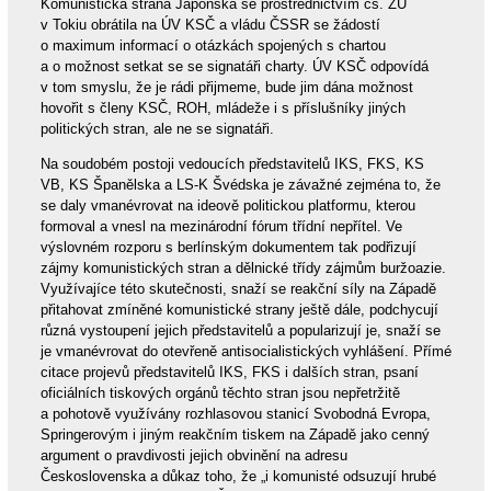
Komunistická strana Japonska se prostřednictvím čs. ZÚ
v Tokiu obrátila na ÚV KSČ a vládu ČSSR se žádostí
o maximum informací o otázkách spojených s chartou
a o možnost setkat se se signatáři charty. ÚV KSČ odpovídá
v tom smyslu, že je rádi přijmeme, bude jim dána možnost
hovořit s členy KSČ, ROH, mládeže i s příslušníky jiných
politických stran, ale ne se signatáři.
Na soudobém postoji vedoucích představitelů IKS, FKS, KS
VB, KS Španělska a LS-K Švédska je závažné zejména to, že
se daly vmanévrovat na ideově politickou platformu, kterou
formoval a vnesl na mezinárodní fórum třídní nepřítel. Ve
výslovném rozporu s berlínským dokumentem tak podřizují
zájmy komunistických stran a dělnické třídy zájmům buržoazie.
Využívajíce této skutečnosti, snaží se reakční síly na Západě
přitahovat zmíněné komunistické strany ještě dále, podchycují
různá vystoupení jejich představitelů a popularizují je, snaží se
je vmanévrovat do otevřeně antisocialistických vyhlášení. Přímé
citace projevů představitelů IKS, FKS i dalších stran, psaní
oficiálních tiskových orgánů těchto stran jsou nepřetržitě
a pohotově využívány rozhlasovou stanicí Svobodná Evropa,
Springerovým i jiným reakčním tiskem na Západě jako cenný
argument o pravdivosti jejich obvinění na adresu
Československa a důkaz toho, že „i komunisté odsuzují hrubé