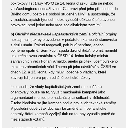
pokrokový list
Daily World
ze 14. ledna otázku, „zda se někdo
ve Washingtonu nesnaží vnutit Carterovi před jeho příchodem do
Bílého domu postoje z období studené války“, a upozorňuje, že
v „nadcházejících týdnech nelze vyloučit důkladně připravenou
provokaci proti jedné nebo více socialistickým zemím“.
b)
Oficiální představitelé kapitalistických zemí a oficiální orgány
nezaujímali, jak bylo uvedeno, v počátcích kampaně stanovisko
z titulu úřadu. Pokud reagovali, pak buď nepřímo, anebo
poměrně opatrně. Sem kupř. spadá „bronchitida“, pro niž nemohl
uskutečnit svou zastávku v ČSSR 14. ledna italský ministr
zahraničních věcí Forlani Arnaldo, anebo přípitek lucemburského
ministra zahraničních věcí Thorna při jeho návštěvě v ČSSR ve
dnech 12. a 13. ledna, kdy mluvil obecně o vládách, které
zavírají lidi jen pro jejich odlišné politické názory.
Lze soudit, že vlády kapitalistických zemí se zpočátku
orientovaly pouze na to, využít maximálně kampaně jako
argumentační munice pro nadcházející setkání v Bělehradě.
Z toho hlediska se jim kampaň hodila pro jejich taktické záměry.
V poslední době však dochází ke změně a imperialistické
centrály řídící kampaň vyvíjejí tlak na to, aby vyústila právě do
mezistátních vztahů.