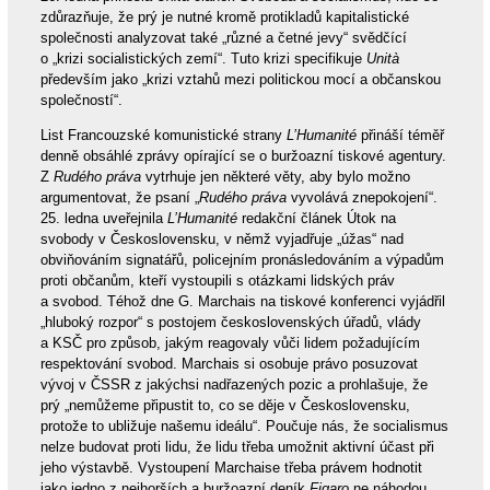
zdůrazňuje, že prý je nutné kromě protikladů kapitalistické
společnosti analyzovat také „různé a četné jevy“ svědčící
o „krizi socialistických zemí“. Tuto krizi specifikuje
Unità
především jako „krizi vztahů mezi politickou mocí a občanskou
společností“.
List Francouzské komunistické strany
L’Humanité
přináší téměř
denně obsáhlé zprávy opírající se o buržoazní tiskové agentury.
Z
Rudého práva
vytrhuje jen některé věty, aby bylo možno
argumentovat, že psaní „
Rudého práva
vyvolává znepokojení“.
25. ledna uveřejnila
L’Humanité
redakční článek Útok na
svobody v Československu, v němž vyjadřuje „úžas“ nad
obviňováním signatářů, policejním pronásledováním a výpadům
proti občanům, kteří vystoupili s otázkami lidských práv
a svobod. Téhož dne G. Marchais na tiskové konferenci vyjádřil
„hluboký rozpor“ s postojem československých úřadů, vlády
a KSČ pro způsob, jakým reagovaly vůči lidem požadujícím
respektování svobod. Marchais si osobuje právo posuzovat
vývoj v ČSSR z jakýchsi nadřazených pozic a prohlašuje, že
prý „nemůžeme připustit to, co se děje v Československu,
protože to ubližuje našemu ideálu“. Poučuje nás, že socialismus
nelze budovat proti lidu, že lidu třeba umožnit aktivní účast při
jeho výstavbě. Vystoupení Marchaise třeba právem hodnotit
jako jedno z nejhorších a buržoazní deník
Figaro
ne náhodou