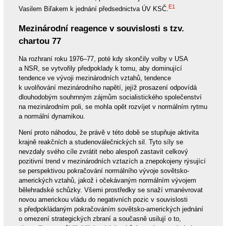
E1
Vasilem Biľakem k jednání předsednictva ÚV KSČ.
Mezinárodní reagence v souvislosti s tzv.
chartou 77
Na rozhraní roku 1976–77, poté kdy skončily volby v USA
a NSR, se vytvořily předpoklady k tomu, aby dominující
tendence ve vývoji mezinárodních vztahů, tendence
k uvolňování mezinárodního napětí, jejíž prosazení odpovídá
dlouhodobým souhrnným zájmům socialistického společenství
na mezinárodním poli, se mohla opět rozvíjet v normálním rytmu
a normální dynamikou.
Není proto náhodou, že právě v této době se stupňuje aktivita
krajně reakčních a studenoválečnických sil. Tyto síly se
nevzdaly svého cíle zvrátit nebo alespoň zastavit celkový
pozitivní trend v mezinárodních vztazích a znepokojeny rýsující
se perspektivou pokračování normálního vývoje sovětsko-
amerických vztahů, jakož i očekávaným normálním vývojem
bělehradské schůzky. Všemi prostředky se snaží vmanévrovat
novou americkou vládu do negativních pozic v souvislosti
s předpokládaným pokračováním sovětsko-amerických jednání
o omezení strategických zbraní a současně usilují o to,