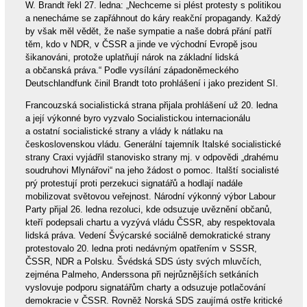
W. Brandt řekl 27. ledna: „Nechceme si plést protesty s politikou
a nenecháme se zapřáhnout do káry reakční propagandy. Každý
by však měl vědět, že naše sympatie a naše dobrá přání patří
těm, kdo v NDR, v ČSSR a jinde ve východní Evropě jsou
šikanováni, protože uplatňují nárok na základní lidská
a občanská práva.“ Podle vysílání západoněmeckého
Deutschlandfunk činil Brandt toto prohlášení i jako prezident SI.
Francouzská socialistická strana přijala prohlášení už 20. ledna
a její výkonné byro vyzvalo Socialistickou internacionálu
a ostatní socialistické strany a vlády k nátlaku na
československou vládu. Generální tajemník Italské socialistické
strany Craxi vyjádřil stanovisko strany mj. v odpovědi „drahému
soudruhovi Mlynářovi“ na jeho žádost o pomoc. Italští socialisté
prý protestují proti perzekuci signatářů a hodlají nadále
mobilizovat světovou veřejnost. Národní výkonný výbor Labour
Party přijal 26. ledna rezoluci, kde odsuzuje uvěznění občanů,
kteří podepsali chartu a vyzývá vládu ČSSR, aby respektovala
lidská práva. Vedení Švýcarské sociálně demokratické strany
protestovalo 20. ledna proti nedávným opatřením v SSSR,
ČSSR, NDR a Polsku. Švédská SDS ústy svých mluvčích,
zejména Palmeho, Anderssona při nejrůznějších setkáních
vyslovuje podporu signatářům charty a odsuzuje potlačování
demokracie v ČSSR. Rovněž Norská SDS zaujímá ostře kritické