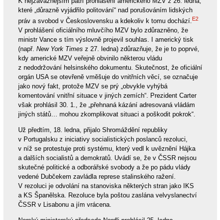
K nejzávažnějším patří prohlášení amerického MZV z 26. ledna,
které „důrazně vyjádřilo politování“ nad porušováním lidských
E2
práv a svobod v Československu a kdekoliv k tomu dochází.
V prohlášení oficiálního mluvčího MZV bylo zdůrazněno, že
ministr Vance s tím výslovně projevil souhlas. I americký tisk
(např.
New York Times
z 27. ledna) zdůrazňuje, že je to poprvé,
kdy americké MZV veřejně obvinilo některou vládu
z nedodržování helsinského dokumentu. Skutečnost, že oficiální
orgán USA se otevřeně vměšuje do vnitřních věcí, se označuje
jako nový fakt, protože MZV se prý „obvykle vyhýbá
komentování vnitřní situace v jiných zemích“. Prezident Carter
však prohlásil 30. 1., že „přehnaná kázání adresovaná vládám
jiných států… mohou zkomplikovat situaci a poškodit pokrok“.
Už předtím, 18. ledna, přijalo Shromáždění republiky
v Portugalsku z iniciativy socialistických poslanců rezoluci,
v níž se protestuje proti systému, který vedl k uvěznění Hájka
a dalších socialistů a demokratů. Uvádí se, že v ČSSR nejsou
skutečné politické a odborářské svobody a že po pádu vlády
vedené Dubčekem zavládla represe stalinského ražení.
V rezoluci je odvolání na stanoviska některých stran jako IKS
a KS Španělska. Rezoluce byla poštou zaslána velvyslanectví
ČSSR v Lisabonu a jím vrácena.