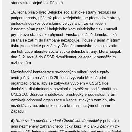
stanovisko, stejně tak Dánská.
16. ledna přijalo byro Belgické socialistické strany rezoluci na
podporu charty, přičemž před uveřejněním se předsedové strany
omlouvali československému velvyslanci, že vzhledem
k negativnímu psaní i belgického komunistického tisku museli
prý takové stanovisko přijmout. Finská sociálně demokratická
strana se zatím do kampaně nezapojuje. Pouze v jejím místním
tisku jsou kritické poznámky. Žádné stanovisko nezaujal zatím
ani tisk Lucemburské socialistické dělnické strany, která naopak
dne 2. 2. vysílá do ČSSR dvoučlennou delegaci k sondážním
rozhovorům.
Mezinárodní konfederace svobodných odborů podle zpráv
uveřejněných na Západě 26. ledna vyzvala Mezinárodní
organizaci práce, aby se zabývala vývojem v ČSSR, kde
dochází k diskriminaci v povolání a rovněž se hodlá obrátit na
UNESCO. Buržoazní sdělovací prostředky v souvislosti s tím
vyzývají odborové organizace v kapitalistických zemích, aby
nezůstávaly pozadu dokonce za komunistickými stranami
Západu.
d)
Stanovisko nového vedení Čínské lidové republiky
potvrzuje
jeho nezměněný zahraničněpolitický kurz. V článku
Žen-min ž’-
pao
dne 26. ledna se charta 77 označuje jako „boj proti sovětské