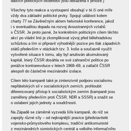
dalších politických osobností jsou obsažena v příloze.)
Všechny tyto reakce a vystoupení obsahují v té či oné míře
vždy dva základní politické prvky. Spojují události kolem
charty 77 se Závěrečným aktem helsinské konference, jakož
i s eventualitou dopadu na rozvoj dvoustranných vztahů
s ČSSR. Je proto jasné, že konkrétním politickým cílem těchto
akcí po vládní linii je zkomplikovat vývoj před bělehradskou
schůzkou a tím si připravit výhodnější pozice pro tlak západních
států především v otázkách tzv. 3. koše a současně využít
vytvořené situace k tomu, aby byl anulován akumulovaný
kapitál, který ČSSR dosáhla ve své zahraniční politice po
porážce kontrarevoluce v letech 1968–69, a zatlačit ČSSR
alespoň do částečné mezinárodní izolace.
Cílem této kampaně také je zintenzivnit podporu socialismu
nepřátelských sil v socialistických zemích, prohloubit
diferencovaný přístup k socialistickým zemím (kampaně jsou
zaměřeny především proti ČSSR, NDR a SSSR) a snažit se
o oslabení jejich jednoty a soudržnosti.
Na Západě se záměrně vyzvedá šíře kampaně, do níž se
zapojily různé síly – od nejkrajnější pravice (představitelé
vojensko-průmyslového komplexu, tradiční antikomunisté
z mezinárodních sionistických centrál a velkého informačního