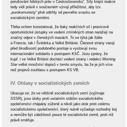
porušování lidských práv v Československu“. Síly krajní reakce
tedy vidí právě v současném vývoji příležitost, aby tzv.
„eurokomunisty“ plně odtrhly od pevného svazku se
socialistickými zeměmi.
Třeba ovšem konstatovat, že tlaky reakčních sil i pravicově
oportunistické ústupky ve vedení zmíněných stran narážejí na
značný odpor v členských masách. To se týká jak Itálie
a Francie, tak i Švédska a Velké Británie. Členové strany varují
před škodlivostí podobného postoje a vyslovují svou
internacionální solidaritu s postupem KSČ. Jsou zprávy, že
kupř. i ve Velké Británii dochází vedení strany i redakci
Morning
Star
velké množství dopisů v tomto smyslu, ba že je jich více
než projevů souhlasu s postupem KS VB.
IV. Ohlasy v socialistických zemích
Ukazuje se, že ve většině socialistických zemí (vyjímaje
SSSR), jsou útoky proti ostatním státům socialistického
společenství chápány zúženě a nikoli jako útok proti celému
socialistickému společenství, který nutně vyžaduje rozhodný boj
a nemůže být záležitostí pouze té socialistické země, proti níž
právě směřuje.