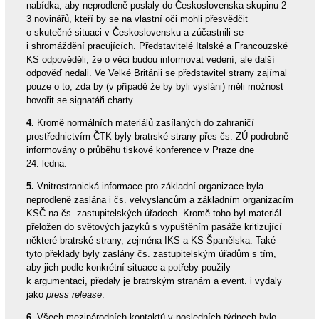
nabídka, aby neprodleně poslaly do Československa skupinu 2–
3 novinářů, kteří by se na vlastní oči mohli přesvědčit
o skutečné situaci v Československu a zúčastnili se
i shromáždění pracujících. Představitelé Italské a Francouzské
KS odpověděli, že o věci budou informovat vedení, ale další
odpověď nedali. Ve Velké Británii se představitel strany zajímal
pouze o to, zda by (v případě že by byli vysláni) měli možnost
hovořit se signatáři charty.
4.
Kromě normálních materiálů zasílaných do zahraničí
prostřednictvím ČTK byly bratrské strany přes čs. ZÚ podrobně
informovány o průběhu tiskové konference v Praze dne
24. ledna.
5.
Vnitrostranická informace pro základní organizace byla
neprodleně zaslána i čs. velvyslancům a základním organizacím
KSČ na čs. zastupitelských úřadech. Kromě toho byl materiál
přeložen do světových jazyků s vypuštěním pasáže kritizující
některé bratrské strany, zejména IKS a KS Španělska. Také
tyto překlady byly zaslány čs. zastupitelským úřadům s tím,
aby jich podle konkrétní situace a potřeby použily
k argumentaci, předaly je bratrským stranám a event. i vydaly
jako
press release
.
6.
Všech mezinárodních kontaktů v posledních týdnech bylo