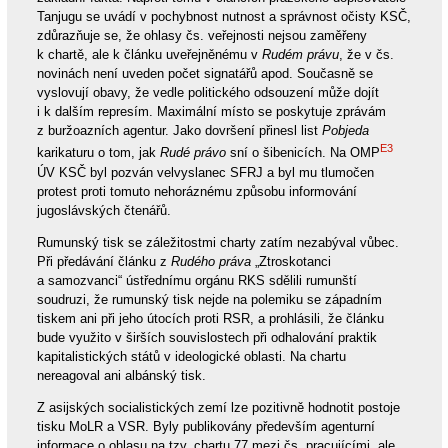
Tanjugu se uvádí v pochybnost nutnost a správnost očisty KSČ,
zdůrazňuje se, že ohlasy čs. veřejnosti nejsou zaměřeny
k chartě, ale k článku uveřejněnému v
Rudém právu
, že v čs.
novinách není uveden počet signatářů apod. Současně se
vyslovují obavy, že vedle politického odsouzení může dojít
i k dalším represím. Maximální místo se poskytuje zprávám
z buržoazních agentur. Jako dovršení přinesl list
Pobjeda
E3
karikaturu o tom, jak
Rudé právo
sní o šibenicích. Na OMP
ÚV KSČ byl pozván velvyslanec SFRJ a byl mu tlumočen
protest proti tomuto nehoráznému způsobu informování
jugoslávských čtenářů.
Rumunský tisk se záležitostmi charty zatím nezabýval vůbec.
Při předávání článku z
Rudého práva
„Ztroskotanci
a samozvanci“ ústřednímu orgánu RKS sdělili rumunští
soudruzi, že rumunský tisk nejde na polemiku se západním
tiskem ani při jeho útocích proti RSR, a prohlásili, že článku
bude využito v širších souvislostech při odhalování praktik
kapitalistických států v ideologické oblasti. Na chartu
nereagoval ani albánský tisk.
Z asijských socialistických zemí lze pozitivně hodnotit postoje
tisku MoLR a VSR. Byly publikovány především agenturní
informace o ohlasu na tzv. chartu 77 mezi čs. pracujícími, ale