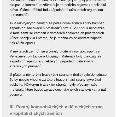
okupaci a kontrole“ a zdůrazňuje se potřeba bojovat za politická
práva. Článek přebírá řadu západních buržoazních argumentů
a komentářů.
e)
V rozvojových zemích
se podle dosavadních zpráv kampaň
západních sdělovacích prostředků proti ČSSR příliš neodrazila.
V řadě zemí se kampaň v domácích sdělovacích prostředcích
vůbec neobjevila i přesto, že je možno volně obdržet západní
tisk (Alžír apod.).
V některých zemích se projevily určité ohlasy jako např. ve
Venezuele, Srí Lance a Uruguayi. Materiály byly převzaty ze
západních agentur a v některých případech z italských
stranických pramenů.
S přáteli a některými bratrskými stranami (Indie) bylo dohodnuto,
že by nebylo vhodné za této situace z naší strany vyvolávat
publicitu. Některým bratrským stranám byly předány naše
materiály, které budou zpracovány jako jejich stanoviska na naši
podporu.
III. Postoj komunistických a dělnických stran
v kapitalistických zemích