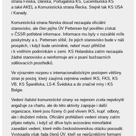
strana Finska, Dánska, Portugalská KS, Lucemburská KS
a také AKEL a Komunistická strana Řecka. Stejně tak KS USA
i Kanady.
Komunistická strana Norska dosud nezaujala oficiální
stanovisko, ale člen jejího ÚV Pettersen byl pověřen získat
v ČSSR potřebné informace. Informace mu byly v rozsáhlé míře
poskytnuty a s. Pettersen slíbil, že jejich stanovisko bude v náš
prospěch, i když bude umírněné, neboť musí přihlížet
i k vnitřním podmínkám v zemi. KS Holandska zatím nezaujala
žádné stanovisko a neinformuje ani o psaní buržoazních
sdělovacích prostředků.
Ve výrazném rozporu s internacionalistickým postojem většiny
stran je postoj, který zaujímá zejména vedení IKS, FKS, KS
VB, KS Španělska, LS-K Švédska a do značné míry i KS
Belgie.
Vedení
Italské komunistické strany
se nejenom zcela nepokrytě
angažuje za chartu, ale do této aktivity zapojuje i další
organizace, které jsou řízeny či pod vlivem IKS, kupř. odbory,
ale i družební města. Oficiální prohlášení vedení strany zatím
přijato nebylo, i když už dříve bylo avizováno mimořádné
zasedání vedení, které mělo československou otázku posoudit.
Vystoupila však řada členů ÚV, kteří se nejrůznějšími formami