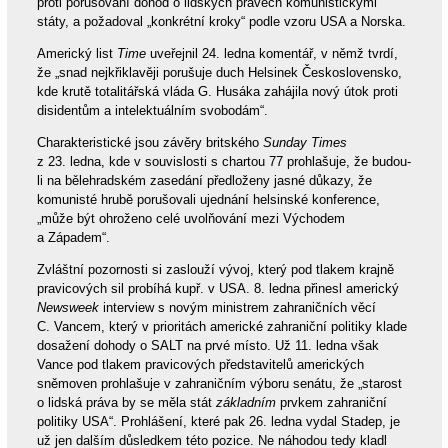
proti porušování dohod o lidských právech komunistickými
státy, a požadoval „konkrétní kroky“ podle vzoru USA a Norska.
Americký list
Time
uveřejnil 24. ledna komentář, v němž tvrdí,
že „snad nejkřiklavěji porušuje duch Helsinek Československo,
kde krutě totalitářská vláda G. Husáka zahájila nový útok proti
disidentům a intelektuálním svobodám“.
Charakteristické jsou závěry britského
Sunday Times
z 23. ledna, kde v souvislosti s chartou 77 prohlašuje, že budou-
li na bělehradském zasedání předloženy jasné důkazy, že
komunisté hrubě porušovali ujednání helsinské konference,
„může být ohroženo celé uvolňování mezi Východem
a Západem“.
Zvláštní pozornosti si zaslouží vývoj, který pod tlakem krajně
pravicových sil probíhá kupř. v USA. 8. ledna přinesl americký
Newsweek
interview s novým ministrem zahraničních věcí
C. Vancem, který v prioritách americké zahraniční politiky klade
dosažení dohody o SALT na prvé místo. Už 11. ledna však
Vance pod tlakem pravicových představitelů amerických
sněmoven prohlašuje v zahraničním výboru senátu, že „starost
o lidská práva by se měla stát
základním
prvkem zahraniční
politiky USA“. Prohlášení, které pak 26. ledna vydal Stadep, je
už jen dalším důsledkem této pozice. Ne náhodou tedy kladl