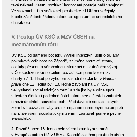
také některá vlastní pozitivní hodnocení postoje naší veřejnosti.
Ve srovnání s tím sdělovací prostředky KLDR neuveřejnily
k celé záležitosti žádnou informaci agenturního ani redakčního
charakteru.
V. Postup ÚV KSČ a MZV ČSSR na
mezinárodním fóru
ÚV KSČ od samého počátku vyvíjel intenzivní úsilí o to, aby
pokroková veřejnost na Západě, zejména bratrské strany,
dostaly přesnou a věrohodnou informaci o skutečném vývoji
v Československu i o celém pozadí kampaně kolem tzv.
charty 77.
1.
Hned po vytištění zásadního článku v
Rudém
právu
dne 12. ledna byli 13. ledna zavoláni na ÚV KSČ
velvyslanci socialistických zemí a zde jim byla dána spolu
s textem článku i podrobná ústní informace o širších vnitřních
i mezinárodních souvislostech. Představitelé socialistických
zemí byli požádáni, aby proti kampaním namířeným nejen proti
nám, ale všem socialistickým zemím zastávali jasné a pevné
stanovisko.
2.
Rovněž hned 13. ledna byla všem bratrským stranám
v Evropě a potom též v USA a Kanadě zaslána prostřednictvím