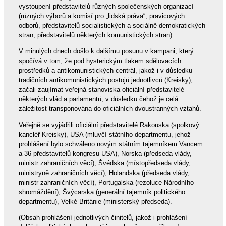
vystoupení představitelů různých společenských organizací
(různých výborů a komisí pro „lidská práva“, pravicových
odborů, představitelů socialistických a sociálně demokratických
stran, představitelů některých komunistických stran).
V minulých dnech došlo k dalšímu posunu v kampani, který
spočívá v tom, že pod hysterickým tlakem sdělovacích
prostředků a antikomunistických centrál, jakož i v důsledku
tradičních antikomunistických postojů jednotlivců (Kreisky),
začali zaujímat veřejná stanoviska oficiální představitelé
některých vlád a parlamentů, v důsledku čehož je celá
záležitost transponována do oficiálních dvoustranných vztahů.
Veřejně se vyjádřili oficiální představitelé Rakouska (spolkový
kancléř Kreisky), USA (mluvčí státního departmentu, jehož
prohlášení bylo schváleno novým státním tajemníkem Vancem
a 36 představitelů kongresu USA), Norska (předseda vlády,
ministr zahraničních věcí), Švédska (místopředseda vlády,
ministryně zahraničních věcí), Holandska (předseda vlády,
ministr zahraničních věcí), Portugalska (rezoluce Národního
shromáždění), Švýcarska (generální tajemník politického
departmentu), Velké Británie (ministerský předseda).
(Obsah prohlášení jednotlivých činitelů, jakož i prohlášení