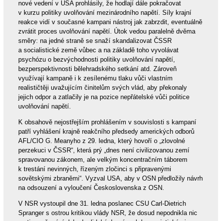
nové vedení v USA prohlásily, že hodlají dále pokračovat
v kurzu politiky uvolňování mezinárodního napětí. Síly krajní
reakce vidí v současné kampani nástroj jak zabrzdit, eventuálně
zvrátit proces uvolňování napětí. Útok vedou paralelně dvěma
směry: na jedné straně se snaží skandalizovat ČSSR
a socialistické země vůbec a na základě toho vyvolávat
psychózu o bezvýchodnosti politiky uvolňování napětí,
bezperspektivnosti bělehradského setkání atd. Zároveň
využívají kampaně i k zesílenému tlaku vůči vlastním
realističtěji uvažujícím činitelům svých vlád, aby překonaly
jejich odpor a zatlačily je na pozice nepřátelské vůči politice
uvolňování napětí.
K obsahově nejostřejším prohlášením v souvislosti s kampaní
patří vyhlášení krajně reakčního předsedy amerických odborů
AFL/CIO G. Meanyho z 29. ledna, který hovoří o „zlovolné
perzekuci v ČSSR“, která prý „dnes není civilizovanou zemí
spravovanou zákonem, ale velkým koncentračním táborem
k trestání nevinných, řízeným zločinci s připravenými
sovětskými zbraněmi“. Vyzval USA, aby v OSN předložily návrh
na odsouzení a vyloučení Československa z OSN.
V NSR vystoupil dne 31. ledna poslanec CSU Carl-Dietrich
Spranger s ostrou kritikou vlády NSR, že dosud nepodnikla nic