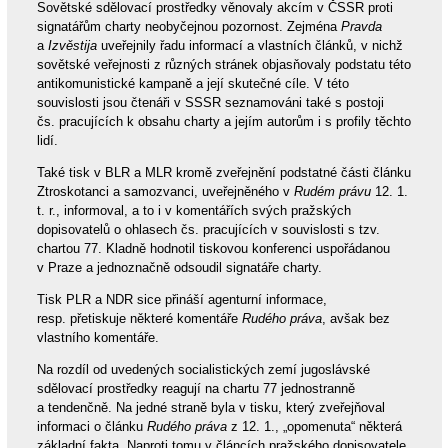
Sovětské sdělovací prostředky věnovaly akcím v ČSSR proti
signatářům charty neobyčejnou pozornost. Zejména
Pravda
a
Izvěstija
uveřejnily řadu informací a vlastních článků, v nichž
sovětské veřejnosti z různých stránek objasňovaly podstatu této
antikomunistické kampaně a její skutečné cíle. V této
souvislosti jsou čtenáři v SSSR seznamováni také s postoji
čs. pracujících k obsahu charty a jejím autorům i s profily těchto
lidí.
Také tisk v BLR a MLR kromě zveřejnění podstatné části článku
Ztroskotanci a samozvanci, uveřejněného v
Rudém právu
12. 1.
t. r., informoval, a to i v komentářích svých pražských
dopisovatelů o ohlasech čs. pracujících v souvislosti s tzv.
chartou 77. Kladně hodnotil tiskovou konferenci uspořádanou
v Praze a jednoznačně odsoudil signatáře charty.
Tisk PLR a NDR sice přináší agenturní informace,
resp. přetiskuje některé komentáře
Rudého práva
, avšak bez
vlastního komentáře.
Na rozdíl od uvedených socialistických zemí jugoslávské
sdělovací prostředky reagují na chartu 77 jednostranně
a tendenčně. Na jedné straně byla v tisku, který zveřejňoval
informaci o článku
Rudého práva
z 12. 1., „opomenuta“ některá
základní fakta. Naproti tomu v článcích pražského dopisovatele