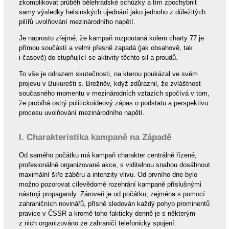
zkomplikovat průběh bělehradské schůzky a tím zpochybnit
samy výsledky helsinských ujednání jako jednoho z důležitých
pilířů uvolňování mezinárodního napětí.
Je naprosto zřejmé, že kampaň rozpoutaná kolem charty 77 je
přímou součástí a velmi přesně zapadá (jak obsahově, tak
i časově) do stupňující se aktivity těchto sil a proudů.
To vše je odrazem skutečnosti, na kterou poukázal ve svém
projevu v Bukurešti s. Brežněv, když zdůraznil, že zvláštnost
současného momentu v mezinárodních vztazích spočívá v tom,
že probíhá ostrý politickoideový zápas o podstatu a perspektivu
procesu uvolňování mezinárodního napětí.
I. Charakteristika kampaně na Západě
Od samého počátku má kampaň charakter centrálně řízené,
profesionálně organizované akce, s viditelnou snahou dosáhnout
maximální šíře záběru a intenzity vlivu. Od prvního dne bylo
možno pozorovat cílevědomé rozehrání kampaně příslušnými
nástroji propagandy. Zároveň je od počátku, zejména s pomocí
zahraničních novinářů, přísně sledován každý pohyb prominentů
pravice v ČSSR a kromě toho fakticky denně je s některým
z nich organizováno ze zahraničí telefonicky spojení.