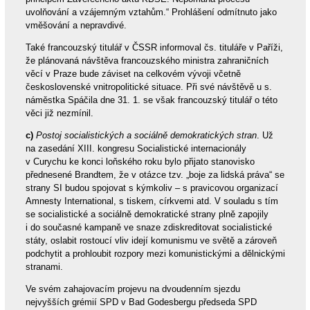
uvolňování a vzájemným vztahům.“ Prohlášení odmítnuto jako
vměšování a nepravdivé.
Také francouzský titulář v ČSSR informoval čs. tituláře v Paříži,
že plánovaná návštěva francouzského ministra zahraničních
věcí v Praze bude záviset na celkovém vývoji včetně
československé vnitropolitické situace. Při své návštěvě u s.
náměstka Spáčila dne 31. 1. se však francouzský titulář o této
věci již nezmínil.
c)
Postoj socialistických a sociálně demokratických stran
. Už
na zasedání XIII. kongresu Socialistické internacionály
v Curychu ke konci loňského roku bylo přijato stanovisko
přednesené Brandtem, že v otázce tzv. „boje za lidská práva“ se
strany SI budou spojovat s kýmkoliv – s pravicovou organizací
Amnesty International, s tiskem, církvemi atd. V souladu s tím
se socialistické a sociálně demokratické strany plně zapojily
i do současné kampaně ve snaze zdiskreditovat socialistické
státy, oslabit rostoucí vliv idejí komunismu ve světě a zároveň
podchytit a prohloubit rozpory mezi komunistickými a dělnickými
stranami.
Ve svém zahajovacím projevu na dvoudenním sjezdu
nejvyšších grémií SPD v Bad Godesbergu předseda SPD