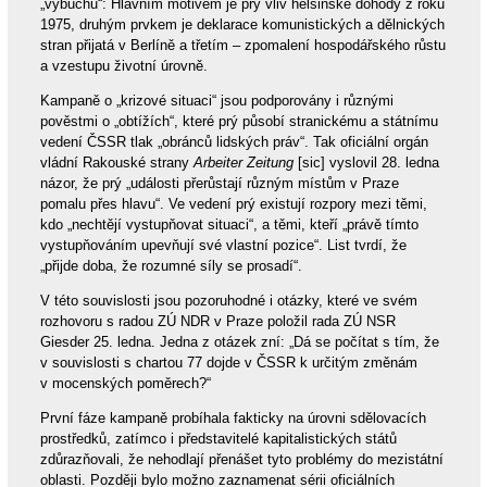
„výbuchu“: Hlavním motivem je prý vliv helsinské dohody z roku
1975, druhým prvkem je deklarace komunistických a dělnických
stran přijatá v Berlíně a třetím – zpomalení hospodářského růstu
a vzestupu životní úrovně.
Kampaně o „krizové situaci“ jsou podporovány i různými
pověstmi o „obtížích“, které prý působí stranickému a státnímu
vedení ČSSR tlak „obránců lidských práv“. Tak oficiální orgán
vládní Rakouské strany
Arbeiter Zeitung
[sic] vyslovil 28. ledna
názor, že prý „události přerůstají různým místům v Praze
pomalu přes hlavu“. Ve vedení prý existují rozpory mezi těmi,
kdo „nechtějí vystupňovat situaci“, a těmi, kteří „právě tímto
vystupňováním upevňují své vlastní pozice“. List tvrdí, že
„přijde doba, že rozumné síly se prosadí“.
V této souvislosti jsou pozoruhodné i otázky, které ve svém
rozhovoru s radou ZÚ NDR v Praze položil rada ZÚ NSR
Giesder 25. ledna. Jedna z otázek zní: „Dá se počítat s tím, že
v souvislosti s chartou 77 dojde v ČSSR k určitým změnám
v mocenských poměrech?“
První fáze kampaně probíhala fakticky na úrovni sdělovacích
prostředků, zatímco i představitelé kapitalistických států
zdůrazňovali, že nehodlají přenášet tyto problémy do mezistátní
oblasti. Později bylo možno zaznamenat sérii oficiálních