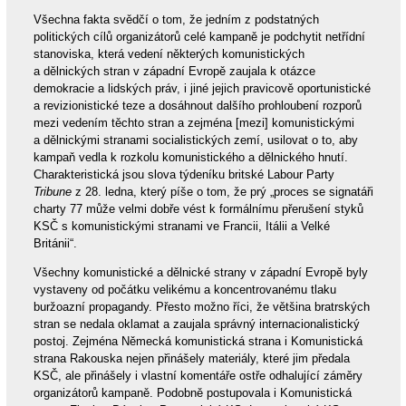
Všechna fakta svědčí o tom, že jedním z podstatných
politických cílů organizátorů celé kampaně je podchytit netřídní
stanoviska, která vedení některých komunistických
a dělnických stran v západní Evropě zaujala k otázce
demokracie a lidských práv, i jiné jejich pravicově oportunistické
a revizionistické teze a dosáhnout dalšího prohloubení rozporů
mezi vedením těchto stran a zejména [mezi] komunistickými
a dělnickými stranami socialistických zemí, usilovat o to, aby
kampaň vedla k rozkolu komunistického a dělnického hnutí.
Charakteristická jsou slova týdeníku britské Labour Party
Tribune
z 28. ledna, který píše o tom, že prý „proces se signatáři
charty 77 může velmi dobře vést k formálnímu přerušení styků
KSČ s komunistickými stranami ve Francii, Itálii a Velké
Británii“.
Všechny komunistické a dělnické strany v západní Evropě byly
vystaveny od počátku velikému a koncentrovanému tlaku
buržoazní propagandy. Přesto možno říci, že většina bratrských
stran se nedala oklamat a zaujala správný internacionalistický
postoj. Zejména Německá komunistická strana i Komunistická
strana Rakouska nejen přinášely materiály, které jim předala
KSČ, ale přinášely i vlastní komentáře ostře odhalující záměry
organizátorů kampaně. Podobně postupovala i Komunistická