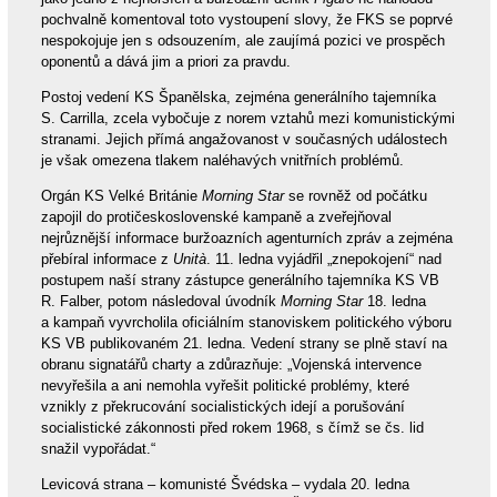
pochvalně komentoval toto vystoupení slovy, že FKS se poprvé
nespokojuje jen s odsouzením, ale zaujímá pozici ve prospěch
oponentů a dává jim a priori za pravdu.
Postoj vedení KS Španělska, zejména generálního tajemníka
S. Carrilla, zcela vybočuje z norem vztahů mezi komunistickými
stranami. Jejich přímá angažovanost v současných událostech
je však omezena tlakem naléhavých vnitřních problémů.
Orgán KS Velké Británie
Morning Star
se rovněž od počátku
zapojil do protičeskoslovenské kampaně a zveřejňoval
nejrůznější informace buržoazních agenturních zpráv a zejména
přebíral informace z
Unità
. 11. ledna vyjádřil „znepokojení“ nad
postupem naší strany zástupce generálního tajemníka KS VB
R. Falber, potom následoval úvodník
Morning Star
18. ledna
a kampaň vyvrcholila oficiálním stanoviskem politického výboru
KS VB publikovaném 21. ledna. Vedení strany se plně staví na
obranu signatářů charty a zdůrazňuje: „Vojenská intervence
nevyřešila a ani nemohla vyřešit politické problémy, které
vznikly z překrucování socialistických idejí a porušování
socialistické zákonnosti před rokem 1968, s čímž se čs. lid
snažil vypořádat.“
Levicová strana – komunisté Švédska – vydala 20. ledna