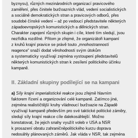
byznysu), různých mezinárodních organizací pravicového
zaměření, přes činitele buržoazních vlád, vedení socialistických
a sociálně demokratických stran a pravicových odborů, přes
soudobé čínské vedení – až po vedoucí představitele některých
západoevropských komunistických a dělnických stran.
Charakter zapojení různých skupin i cíle, které tím sledují, jsou
nezřídka rozdílné. Přitom je zřejmé, že organizátoři kampaní
z kruhů krajní pravice se právě touto „mnohostranností
reagence“ snaží dodat věrohodnosti svým útokům
a systematicky využívají zejména vystoupení představitelů
některých komunistických stran k zesílení politického účinku
kampaně.
II. Základní skupiny podílející se na kampani
a)
Síly krajní imperialistické reakce
jsou zřejmě hlavním
faktorem řízení a organizování celé kampaně. Zatímco jiné,
zejména realističtější kruhy vládnoucí buržoazie na Západě
využívají kampaně především pro své taktické politické záměry,
sledují síly krajní reakce cíle dalekosáhlejší. Možno
konstatovat, že jejich snahy využít voleb v USA a NSR
k prosazení obratu zahraničněpolitického kurzu doprava
nedosáhly plánovaných záměrů. Jak vláda v NSR, tak zejména