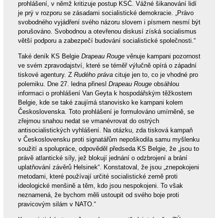
prohlášení, v němž kritizuje postup KSČ. Vážné šikanování lidí
je prý v rozporu se zásadami socialistické demokracie. „Právo
svobodného vyjádření svého názoru slovem i písmem nesmí být
porušováno. Svobodnou a otevřenou diskusí získá socialismus
větší podporu a zabezpečí budování socialistické společnosti.“
Také deník KS Belgie
Drapeau Rouge
věnuje kampani pozornost
ve svém zpravodajství, které se téměř výlučně opírá o západní
tiskové agentury. Z
Rudého práva
cituje jen to, co je vhodné pro
polemiku. Dne 27. ledna přinesl
Drapeau Rouge
obsáhlou
informaci o prohlášení Van Geyta k hospodářským těžkostem
Belgie, kde se také zaujímá stanovisko ke kampani kolem
Československa. Toto prohlášení je formulováno umírněně, se
zřejmou snahou nedat se vmanévrovat do ostrých
antisocialistických vyhlášení. Na otázku, zda tisková kampaň
v Československu proti signatářům nepoškodila samu myšlenku
soužití a spolupráce, odpověděl předseda KS Belgie, že „jsou to
právě atlantické síly, jež blokují jednání o odzbrojení a brání
uplatňování závěrů Helsinek“. Konstatoval, že jsou „znepokojeni
metodami, které používají určité socialistické země proti
ideologické menšině a těm, kdo jsou nespokojeni. To však
neznamená, že bychom měli ustoupit od svého boje proti
pravicovým silám v NATO.“