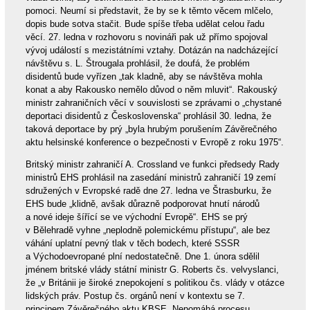
pomoci. Neumí si představit, že by se k těmto věcem mlčelo,
dopis bude sotva stačit. Bude spíše třeba udělat celou řadu
věcí. 27. ledna v rozhovoru s novináři pak už přímo spojoval
vývoj událostí s mezistátními vztahy. Dotázán na nadcházející
návštěvu s. L. Štrougala prohlásil, že doufá, že problém
disidentů bude vyřízen „tak kladně, aby se návštěva mohla
konat a aby Rakousko nemělo důvod o něm mluvit“. Rakouský
ministr zahraničních věcí v souvislosti se zprávami o „chystané
deportaci disidentů z Československa“ prohlásil 30. ledna, že
taková deportace by prý „byla hrubým porušením Závěrečného
aktu helsinské konference o bezpečnosti v Evropě z roku 1975“.
Britský ministr zahraničí A. Crossland ve funkci předsedy Rady
ministrů EHS prohlásil na zasedání ministrů zahraničí 19 zemí
sdružených v Evropské radě dne 27. ledna ve Štrasburku, že
EHS bude „klidně, avšak důrazně podporovat hnutí národů
a nové ideje šířící se ve východní Evropě“. EHS se prý
v Bělehradě vyhne „neplodně polemickému přístupu“, ale bez
váhání uplatní pevný tlak v těch bodech, které SSSR
a Východoevropané plní nedostatečně. Dne 1. února sdělil
jménem britské vlády státní ministr G. Roberts čs. velvyslanci,
že „v Británii je široké znepokojení s politikou čs. vlády v otázce
lidských práv. Postup čs. orgánů není v kontextu se 7.
principem Závěrečného aktu KBSE. Nepomáhá procesu