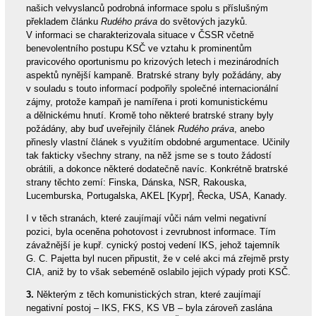
našich velvyslanců podrobná informace spolu s příslušným
překladem článku
Rudého práva
do světových jazyků.
V informaci se charakterizovala situace v ČSSR včetně
benevolentního postupu KSČ ve vztahu k prominentům
pravicového oportunismu po krizových letech i mezinárodních
aspektů nynější kampaně. Bratrské strany byly požádány, aby
v souladu s touto informací podpořily společné internacionální
zájmy, protože kampaň je namířena i proti komunistickému
a dělnickému hnutí. Kromě toho některé bratrské strany byly
požádány, aby buď uveřejnily článek
Rudého práva
, anebo
přinesly vlastní článek s využitím obdobné argumentace. Učinily
tak fakticky všechny strany, na něž jsme se s touto žádostí
obrátili, a dokonce některé dodatečně navíc. Konkrétně bratrské
strany těchto zemí: Finska, Dánska, NSR, Rakouska,
Lucemburska, Portugalska, AKEL [Kypr], Řecka, USA, Kanady.
I v těch stranách, které zaujímají vůči nám velmi negativní
pozici, byla oceněna pohotovost i zevrubnost informace. Tím
závažnější je kupř. cynický postoj vedení IKS, jehož tajemník
G. C. Pajetta byl nucen připustit, že v celé akci má zřejmě prsty
CIA, aniž by to však sebeméně oslabilo jejich výpady proti KSČ.
3.
Některým z těch komunistických stran, které zaujímají
negativní postoj – IKS, FKS, KS VB – byla zároveň zaslána