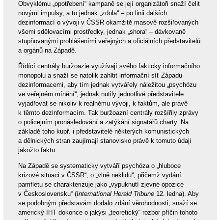
Obvyklému „opotřebení“ kampaně se její organizátoři snaží čelit
novými impulsy, a to jednak „zdola“ – po linii dalších
dezinformací o vývoji v ČSSR okamžitě masově rozšiřovaných
všemi sdělovacími prostředky, jednak „shora“ – dávkovaně
stupňovanými prohlášeními veřejných a oficiálních představitelů
a orgánů na Západě.
Řídící centrály buržoazie využívají svého fakticky informačního
monopolu a snaží se natolik zahltit informační síť Západu
dezinformacemi, aby tím jednak vytvářely náležitou „psychózu
ve veřejném mínění“, jednak nutily jednotlivé představitele
vyjadřovat se nikoliv k reálnému vývoji, k faktům, ale právě
k těmto dezinformacím. Tak buržoazní centrály rozšířily zprávy
o policejním pronásledování a zatýkání signatářů charty. Na
základě toho kupř. i představitelé některých komunistických
a dělnických stran zaujímají stanovisko právě k tomuto údaji
jakožto faktu.
Na Západě se systematicky vytváří psychóza o „hluboce
krizové situaci v ČSSR“, o „vlně neklidu“, přičemž vydání
pamfletu se charakterizuje jako „vypuknutí zjevné opozice
v Československu“ (
International Herald Tribune
12. ledna). Aby
se podobným představám dodalo zdání věrohodnosti, snaží se
americký IHT dokonce o jakýsi „teoretický“ rozbor příčin tohoto