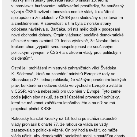
Norský ministerský předseda Nordli prohlásil 25. ledna
v interview s buržoazními sdělovacími prostředky, že současný
vývoj v ČSSR ovlivní stanovisko norské vlády k rozšíření
spolupráce a že události v ČSSR jsou sledovány s politováním
a zneklidněním. V souvislosti s tím byla z norské strany
odložena návštěva s. Barčáka, při níž mělo dojít k podepsání
nové obchodní dohody. Orgán vládnoucí sociálně demokratické
dělnické strany oznámil 29. ledna výslovně, že Norsko tímto
krokem chce „vyjádřit svou nespokojenost se současným
politickým vývojem v ČSSR a s akcemi vlády proti politickým
disidentům“.
Ostré je i prohlášení ministryně zahraničních věcí Švédska
K. Söderové, která na zasedání ministrů Evropské rady ve
Strassburgu 27. ledna prohlásila, že vážným porušením lidských
práv, ke kterému nedávno došlo ve východní Evropě a zvláště
v ČSSR, vzniká nebezpečí pro uvolnění v Evropě. Tyto země
podle jejích slov riskují, že ztíží úspěšné provedení schůzky,
která se má konat začátkem letošního léta a na níž se má
projednat plnění KBSE.
Rakouský kancléř Kreisky už 18. ledna po schůzi rakouské
vlády prohlásil k chartě 77, že rakouská vláda se vždy
zasazovala o politické vězně. On prý hodlá uvážit, co může
vláda učinit, aby demokratičtí socialisté mohli signatářům charty