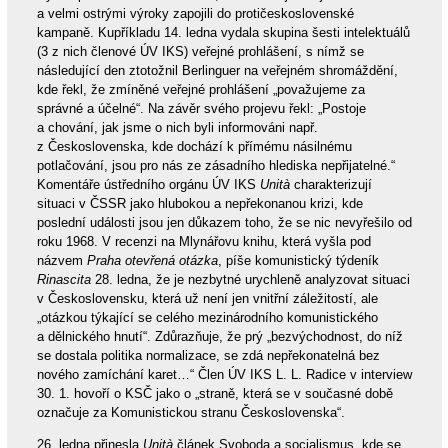
a velmi ostrými výroky zapojili do protičeskoslovenské
kampaně. Kupříkladu 14. ledna vydala skupina šesti intelektuálů
(3 z nich členové ÚV IKS) veřejné prohlášení, s nímž se
následující den ztotožnil Berlinguer na veřejném shromáždění,
kde řekl, že zmíněné veřejné prohlášení „považujeme za
správné a účelné“. Na závěr svého projevu řekl: „Postoje
a chování, jak jsme o nich byli informováni např.
z Československa, kde dochází k přímému násilnému
potlačování, jsou pro nás ze zásadního hlediska nepřijatelné.“
Komentáře ústředního orgánu ÚV IKS
Unità
charakterizují
situaci v ČSSR jako hlubokou a nepřekonanou krizi, kde
poslední události jsou jen důkazem toho, že se nic nevyřešilo od
roku 1968. V recenzi na Mlynářovu knihu, která vyšla pod
názvem
Praha otevřená otázka
, píše komunistický týdeník
Rinascita
28. ledna, že je nezbytné urychleně analyzovat situaci
v Československu, která už není jen vnitřní záležitostí, ale
„otázkou týkající se celého mezinárodního komunistického
a dělnického hnutí“. Zdůrazňuje, že prý „bezvýchodnost, do níž
se dostala politika normalizace, se zdá nepřekonatelná bez
nového zamíchání karet…“ Člen ÚV IKS L. L. Radice v interview
30. 1. hovoří o KSČ jako o „straně, která se v současné době
označuje za Komunistickou stranu Československa“.
26. ledna přinesla
Unità
článek Svoboda a socialismus, kde se