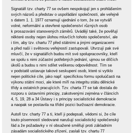
Signatáři tzv. charty 77 se ovšem nespokojují jen s prohlášením
svých názorů a představ o uspořádání společnosti, ale veřejně
s datem 1. 1. 1977 oznamují ujednání o tom, že se vytváří
volné, neformální a otevřené společenství různých osob
k prosazování stanovených záměrů. Uvádějí také, že pověřují
některé osoby nejen úlohou mluvčích tohoto společenství, ale
i tím, aby tzv. chartu 77 před státními a jinými organizacemi
a před naší i světovou veřejností zastupovali. Utvrzují pak své
mluvčí, že v signatářích budou mít své spolupracovníky, kteří
se spolu s nimi zúčastní potřebných jednání, ujmou se dílčích
úkolů a budou s nimi sdílet veškerou odpovědnost. Tím se
v podstatě ustavuje takové seskupení osob, které si vytklo
nejen politické cíle, jako např. specifickou formu spoluúčasti na
výkonu státní moci, ale které míří na integritu státu dělnické
třídy a ostatních pracujících. Tzv. charta 77 se tak dostala do
rozporu s ústavními principy, zakotvenými zejména v článcích
4, 5, 19, 28 a 34 Ústavy i s principy socialistické demokracie
a naopak se postavila na třídní pozici buržoazní demokracie.
Autoři tzv. charty 77 a ti, kteří ji podepsali, vědomi si, že cíle
touto písemností sledované narušují socialistický společenský
řád a že požadavky v ní obsažené směřují proti základním
zásadám socialistického zřízení, zaslali tzv. chartu 77