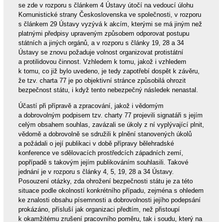
se zde v rozporu s článkem 4 Ústavy útočí na vedoucí úlohu
Komunistické strany Československa ve společnosti, v rozporu
s článkem 29 Ústavy vyzývá k akcím, kterými se má jiným než
platnými předpisy upraveným způsobem odporovat postupu
státních a jiných orgánů, a v rozporu s články 19, 28 a 34
Ústavy se znovu požaduje volnost organizovat protistátní
a protilidovou činnost. Vzhledem k tomu, jakož i vzhledem
k tomu, co již bylo uvedeno, je tedy zapotřebí dospět k závěru,
že tzv. charta 77 je po objektivní stránce způsobilá ohrozit
bezpečnost státu, i když tento nebezpečný následek nenastal.
Účastí při přípravě a zpracování, jakož i vědomým
a dobrovolným podpisem tzv. charty 77 projevili signatáři s jejím
celým obsahem souhlas, zavázali se úkoly z ní vyplývající plnit,
vědomě a dobrovolně se sdružili k plnění stanovených úkolů
a požádali o její publikaci v době přípravy bělehradské
konference ve sdělovacích prostředcích západních zemí,
popřípadě s takovým jejím publikováním souhlasili. Takové
jednání je v rozporu s články 4, 5, 19, 28 a 34 Ústavy.
Posouzení otázky, zda ohrožení bezpečnosti státu je za této
situace podle okolností konkrétního případu, zejména s ohledem
ke znalosti obsahu písemnosti a dobrovolnosti jejího podepsání
prokázáno, přísluší jak organizaci předtím, než přistoupí
k okamžitému zrušení pracovního poměru, tak i soudu, který na