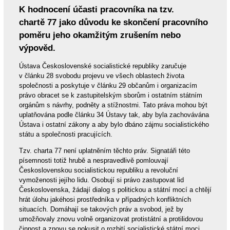
K hodnocení účasti pracovníka na tzv.
chartě 77 jako důvodu ke skončení pracovního
poměru jeho okamžitým zrušením nebo
výpověd.
Ústava Československé socialistické republiky zaručuje
v článku 28 svobodu projevu ve všech oblastech života
společnosti a poskytuje v článku 29 občanům i organizacím
právo obracet se k zastupitelským sborům i ostatním státním
orgánům s návrhy, podněty a stížnostmi. Tato práva mohou být
uplatňována podle článku 34 Ústavy tak, aby byla zachovávána
Ústava i ostatní zákony a aby bylo dbáno zájmu socialistického
státu a společnosti pracujících.
Tzv. charta 77 není uplatněním těchto práv. Signatáři této
písemnosti totiž hrubě a nespravedlivě pomlouvají
Československou socialistickou republiku a revoluční
vymoženosti jejího lidu. Osobují si právo zastupovat lid
Československa, žádají dialog s politickou a státní mocí a chtějí
hrát úlohu jakéhosi prostředníka v případných konfliktních
situacích. Domáhají se takových práv a svobod, jež by
umožňovaly znovu volně organizovat protistátní a protilidovou
činnost a znovu se pokusit o rozbití socialistické státní moci.