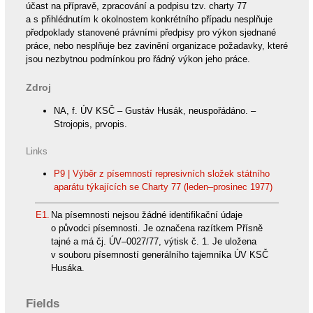
účast na přípravě, zpracování a podpisu tzv. charty 77
a s přihlédnutím k okolnostem konkrétního případu nesplňuje
předpoklady stanovené právními předpisy pro výkon sjednané
práce, nebo nesplňuje bez zavinění organizace požadavky, které
jsou nezbytnou podmínkou pro řádný výkon jeho práce.
Zdroj
NA, f. ÚV KSČ – Gustáv Husák, neuspořádáno. –
Strojopis, prvopis.
Links
P9 | Výběr z písemností represivních složek státního
aparátu týkajících se Charty 77 (leden–prosinec 1977)
E1.
Na písemnosti nejsou žádné identifikační údaje
o původci písemnosti. Je označena razítkem Přísně
tajné a má čj. ÚV–0027/77, výtisk č. 1. Je uložena
v souboru písemností generálního tajemníka ÚV KSČ
Husáka.
Fields