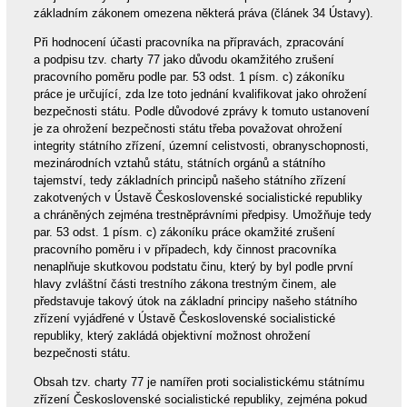
základním zákonem omezena některá práva (článek 34 Ústavy).
Při hodnocení účasti pracovníka na přípravách, zpracování
a podpisu tzv. charty 77 jako důvodu okamžitého zrušení
pracovního poměru podle par. 53 odst. 1 písm. c) zákoníku
práce je určující, zda lze toto jednání kvalifikovat jako ohrožení
bezpečnosti státu. Podle důvodové zprávy k tomuto ustanovení
je za ohrožení bezpečnosti státu třeba považovat ohrožení
integrity státního zřízení, územní celistvosti, obranyschopnosti,
mezinárodních vztahů státu, státních orgánů a státního
tajemství, tedy základních principů našeho státního zřízení
zakotvených v Ústavě Československé socialistické republiky
a chráněných zejména trestněprávními předpisy. Umožňuje tedy
par. 53 odst. 1 písm. c) zákoníku práce okamžité zrušení
pracovního poměru i v případech, kdy činnost pracovníka
nenaplňuje skutkovou podstatu činu, který by byl podle první
hlavy zvláštní části trestního zákona trestným činem, ale
představuje takový útok na základní principy našeho státního
zřízení vyjádřené v Ústavě Československé socialistické
republiky, který zakládá objektivní možnost ohrožení
bezpečnosti státu.
Obsah tzv. charty 77 je namířen proti socialistickému státnímu
zřízení Československé socialistické republiky, zejména pokud