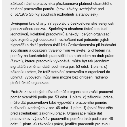
základě návrhu pracovníka přezkoumává platnost okamžitého
zrušení pracovního poměru (srov. závěry uveřejněné pod
č. 51/1975 Sbírky soudních rozhodnutí a stanovisek).
Uveřejnění tzv. charty 77 vyvolalo v československé veřejnosti
jednoznačnou odezvu. Společným obsahem tisíců rezolucí
jednotlivců, kolektivů pracovníků a někdy i celých organizací
bylo zejména její odsouzení, rozhořčení nad jednáním jejích
signatářů a další podpora úsilí lidu Československa při budování
socialismu a dosažení trvalého míru ve světě. S ohledem na
poměry na konkrétních pracovištích a s ohledem na druh práce
(funkci), kterou pracovník vykonává, může být tak jednáním
signatářů splněna i další podmínka par. 53 odst. 1 písm. c)
zákoníku práce, že totiž setrvání pracovníka v organizaci do
uplynutí výpovědní lhůty není možné bez ohrožení řádného
plnění úkolů organizace.
Protože z uvedených důvodů může organizace zrušit pracovní
poměr okamžitě podle par. 53 odst. 1 písm. c) zákoníku práce,
může dát pracovníkovi také výpověď z pracovního poměru
z důvodů uvedených v par. 46 odst. 1 písm. f) (první část věty
před středníkem) zákoníku práce. Organizace může dát
pracovníkovi výpověď z pracovního poměru také podle par. 46
odst. 1 písm. e) zákoníku práce, jestliže pracovník pro svou