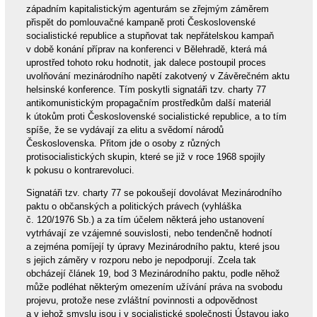
západním kapitalistickým agenturám se zřejmým záměrem
přispět do pomlouvačné kampaně proti Československé
socialistické republice a stupňovat tak nepřátelskou kampaň
v době konání příprav na konferenci v Bělehradě, která má
uprostřed tohoto roku hodnotit, jak dalece postoupil proces
uvolňování mezinárodního napětí zakotvený v Závěrečném aktu
helsinské konference. Tím poskytli signatáři tzv. charty 77
antikomunistickým propagačním prostředkům další materiál
k útokům proti Československé socialistické republice, a to tím
spíše, že se vydávají za elitu a svědomí národů
Československa. Přitom jde o osoby z různých
protisocialistických skupin, které se již v roce 1968 spojily
k pokusu o kontrarevoluci.
Signatáři tzv. charty 77 se pokoušejí dovolávat Mezinárodního
paktu o občanských a politických právech (vyhláška
č. 120/1976 Sb.) a za tím účelem některá jeho ustanovení
vytrhávají ze vzájemné souvislosti, nebo tendenčně hodnotí
a zejména pomíjejí ty úpravy Mezinárodního paktu, které jsou
s jejich záměry v rozporu nebo je nepodporují. Zcela tak
obcházejí článek 19, bod 3 Mezinárodního paktu, podle něhož
může podléhat některým omezením užívání práva na svobodu
projevu, protože nese zvláštní povinnosti a odpovědnost
a v jehož smyslu jsou i v socialistické společnosti Ústavou jako