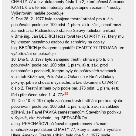
CHARTY 77 a tzv. dokumenty číslo 1 a 2, které přinesl Alexandr
KANTEK a s těmito materiály pak postupně seznámil 4 osoby.
Vyšetřování nadále pokračuje.
9. Dne 28. 2. 1977 bylo zahájeno trestní stíhání pro tr. čin
pobuřování podle par. 100 odst. 1 písm. a) tr. zák., neboť mezi
zaměstnanci Radioreleové stanice Správy radiokomunikací
v Brně ing. Jan BEDŘICH rozšiřoval text CHARTY 77, který mu
byl vhozen neznámou osobou do schránky na dopisy.
Ing. BEDŘICH je švagrem signatáře CHARTY 77 TROJANA. Ve
vyšetřování se pokračuje.
10. Dne 5. 3. 1977 bylo zahájeno trestní stíhání pro tr. čin
pobuřování podle par. 100 odst. 1 písm. a) tr. zák. proti
neznámému pachateli, kterým byly do poštovních schránek
v ulicích Křižíkové, Pekařské a Obřanech v Brně vkládány
pokyny, jak se chovat u výslechu, a tzv. dokument CHARTY
číslo 2. Trestní stíhání bylo podle par. 173 odst. 1 písm. e) tr.
E5
řádu přerušeno <dne 1. 4. 77>
.
11. Dne 10. 3. 1977 bylo zahájeno trestní stíhání pro trestný čin
pobuřování podle par. 100 odst. 1 písm. a) tr. zák. na základě
zjištění, že Pavel PÁVKA zaměstnancům Stavebního podniku
v Kyjově, okr. Hodonín, ing. BEDNAŘÍKOVI
a ing. PRACHAŘOVI půjčoval magnetofonový záznam
s nahrávkou prohlášení CHARTY 77, který si pořídil z vysílání
Hlasu Ameriky. Trestní stíhání bylo dne 5. 4. 1977 podle