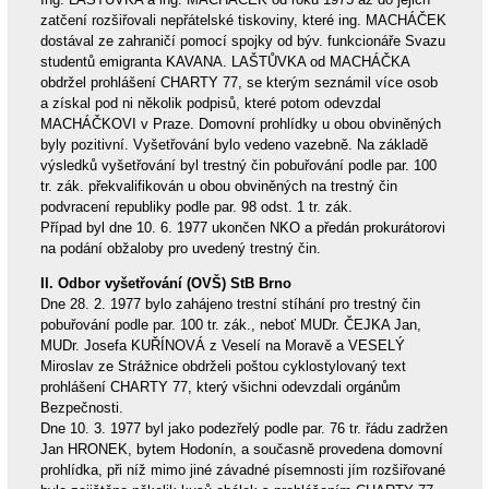
zatčení rozšiřovali nepřátelské tiskoviny, které ing. MACHÁČEK
dostával ze zahraničí pomocí spojky od býv. funkcionáře Svazu
studentů emigranta KAVANA. LAŠTŮVKA od MACHÁČKA
obdržel prohlášení CHARTY 77, se kterým seznámil více osob
a získal pod ni několik podpisů, které potom odevzdal
MACHÁČKOVI v Praze. Domovní prohlídky u obou obviněných
byly pozitivní. Vyšetřování bylo vedeno vazebně. Na základě
výsledků vyšetřování byl trestný čin pobuřování podle par. 100
tr. zák. překvalifikován u obou obviněných na trestný čin
podvracení republiky podle par. 98 odst. 1 tr. zák.
Případ byl dne 10. 6. 1977 ukončen NKO a předán prokurátorovi
na podání obžaloby pro uvedený trestný čin.
II. Odbor vyšetřování (OVŠ) StB Brno
Dne 28. 2. 1977 bylo zahájeno trestní stíhání pro trestný čin
pobuřování podle par. 100 tr. zák., neboť MUDr. ČEJKA Jan,
MUDr. Josefa KUŘÍNOVÁ z Veselí na Moravě a VESELÝ
Miroslav ze Strážnice obdrželi poštou cyklostylovaný text
prohlášení CHARTY 77, který všichni odevzdali orgánům
Bezpečnosti.
Dne 10. 3. 1977 byl jako podezřelý podle par. 76 tr. řádu zadržen
Jan HRONEK, bytem Hodonín, a současně provedena domovní
prohlídka, při níž mimo jiné závadné písemnosti jím rozšiřované