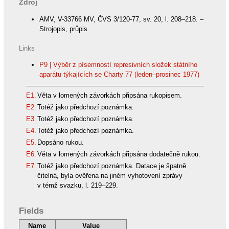
Zdroj
AMV, V-33766 MV, ČVS 3/120-77, sv. 20, l. 208–218. –
Strojopis, průpis
Links
P9 | Výběr z písemností represivních složek státního
aparátu týkajících se Charty 77 (leden–prosinec 1977)
E1.
Věta v lomených závorkách připsána rukopisem.
E2.
Totéž jako předchozí poznámka.
E3.
Totéž jako předchozí poznámka.
E4.
Totéž jako předchozí poznámka.
E5.
Dopsáno rukou.
E6.
Věta v lomených závorkách připsána dodatečně rukou.
E7.
Totéž jako předchozí poznámka. Datace je špatně
čitelná, byla ověřena na jiném vyhotovení zprávy
v témž svazku, l. 219–229.
Fields
Name
Value