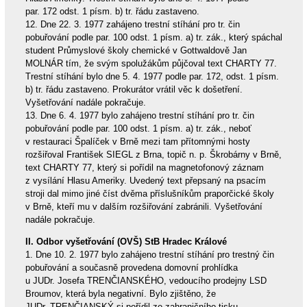
par. 172 odst. 1 písm. b) tr. řádu zastaveno.
12. Dne 22. 3. 1977 zahájeno trestní stíhání pro tr. čin
pobuřování podle par. 100 odst. 1 písm. a) tr. zák., který spáchal
student Průmyslové školy chemické v Gottwaldově Jan
MOLNÁR tím, že svým spolužákům půjčoval text CHARTY 77.
Trestní stíhání bylo dne 5. 4. 1977 podle par. 172, odst. 1 písm.
b) tr. řádu zastaveno. Prokurátor vrátil věc k došetření.
Vyšetřování nadále pokračuje.
13. Dne 6. 4. 1977 bylo zahájeno trestní stíhání pro tr. čin
pobuřování podle par. 100 odst. 1 písm. a) tr. zák., neboť
v restauraci Špalíček v Brně mezi tam přítomnými hosty
rozšiřoval František SIEGL z Brna, topič n. p. Škrobárny v Brně,
text CHARTY 77, který si pořídil na magnetofonový záznam
z vysílání Hlasu Ameriky. Uvedený text přepsaný na psacím
stroji dal mimo jiné číst dvěma příslušníkům praporčické školy
v Brně, kteří mu v dalším rozšiřování zabránili. Vyšetřování
nadále pokračuje.
II. Odbor vyšetřování (OVŠ) StB Hradec Králové
1. Dne 10. 2. 1977 bylo zahájeno trestní stíhání pro trestný čin
pobuřování a současně provedena domovní prohlídka
u JUDr. Josefa TRENČIANSKÉHO, vedoucího prodejny LSD
Broumov, která byla negativní. Bylo zjištěno, že
JUDr. TRENČIANSKÝ si pořídil ze zahraničního tisku