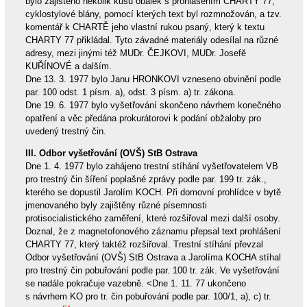
bylo zajištěno několik kusů obálek s prohlášením CHARTY 77,
cyklostylové blány, pomocí kterých text byl rozmnožován, a tzv.
komentář k CHARTĚ jeho vlastní rukou psaný, který k textu
CHARTY 77 přikládal. Tyto závadné materiály odesílal na různé
adresy, mezi jinými též MUDr. ČEJKOVI, MUDr. Josefě
KUŘÍNOVÉ a dalším.
Dne 13. 3. 1977 bylo Janu HRONKOVI vzneseno obvinění podle
par. 100 odst. 1 písm. a), odst. 3 písm. a) tr. zákona.
Dne 19. 6. 1977 bylo vyšetřování skončeno návrhem konečného
opatření a věc předána prokurátorovi k podání obžaloby pro
uvedený trestný čin.
III. Odbor vyšetřování (OVŠ) StB Ostrava
Dne 1. 4. 1977 bylo zahájeno trestní stíhání vyšetřovatelem VB
pro trestný čin šíření poplašné zprávy podle par. 199 tr. zák.,
kterého se dopustil Jarolím KOCH. Při domovní prohlídce v bytě
jmenovaného byly zajištěny různé písemnosti
protisocialistického zaměření, které rozšiřoval mezi další osoby.
Doznal, že z magnetofonového záznamu přepsal text prohlášení
CHARTY 77, který taktéž rozšiřoval. Trestní stíhání převzal
Odbor vyšetřování (OVŠ) StB Ostrava a Jarolíma KOCHA stíhal
pro trestný čin pobuřování podle par. 100 tr. zák. Ve vyšetřování
se nadále pokračuje vazebně. <Dne 1. 11. 77 ukončeno
s návrhem KO pro tr. čin pobuřování podle par. 100/1, a), c) tr.