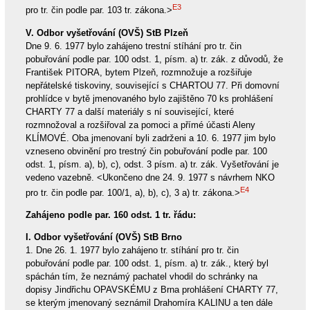
E3
pro tr. čin podle par. 103 tr. zákona.>
V. Odbor vyšetřování (OVŠ) StB Plzeň
Dne 9. 6. 1977 bylo zahájeno trestní stíhání pro tr. čin
pobuřování podle par. 100 odst. 1, písm. a) tr. zák. z důvodů, že
František PITORA, bytem Plzeň, rozmnožuje a rozšiřuje
nepřátelské tiskoviny, související s CHARTOU 77. Při domovní
prohlídce v bytě jmenovaného bylo zajištěno 70 ks prohlášení
CHARTY 77 a další materiály s ní související, které
rozmnožoval a rozšiřoval za pomoci a přímé účasti Aleny
KLÍMOVÉ. Oba jmenovaní byli zadrženi a 10. 6. 1977 jim bylo
vzneseno obvinění pro trestný čin pobuřování podle par. 100
odst. 1, písm. a), b), c), odst. 3 písm. a) tr. zák. Vyšetřování je
vedeno vazebně. <Ukončeno dne 24. 9. 1977 s návrhem NKO
E4
pro tr. čin podle par. 100/1, a), b), c), 3 a) tr. zákona.>
Zahájeno podle par. 160 odst. 1 tr. řádu:
I. Odbor vyšetřování (OVŠ) StB Brno
1. Dne 26. 1. 1977 bylo zahájeno tr. stíhání pro tr. čin
pobuřování podle par. 100 odst. 1, písm. a) tr. zák., který byl
spáchán tím, že neznámý pachatel vhodil do schránky na
dopisy Jindřichu OPAVSKÉMU z Brna prohlášení CHARTY 77,
se kterým jmenovaný seznámil Drahomíra KALINU a ten dále