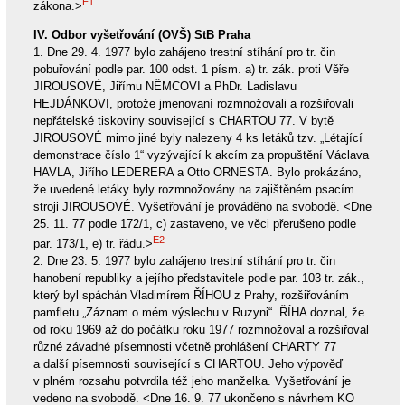
E1
zákona.>
IV. Odbor vyšetřování (OVŠ) StB Praha
1. Dne 29. 4. 1977 bylo zahájeno trestní stíhání pro tr. čin
pobuřování podle par. 100 odst. 1 písm. a) tr. zák. proti Věře
JIROUSOVÉ, Jiřímu NĚMCOVI a PhDr. Ladislavu
HEJDÁNKOVI, protože jmenovaní rozmnožovali a rozšiřovali
nepřátelské tiskoviny související s CHARTOU 77. V bytě
JIROUSOVÉ mimo jiné byly nalezeny 4 ks letáků tzv. „Létající
demonstrace číslo 1“ vyzývající k akcím za propuštění Václava
HAVLA, Jiřího LEDERERA a Otto ORNESTA. Bylo prokázáno,
že uvedené letáky byly rozmnožovány na zajištěném psacím
stroji JIROUSOVÉ. Vyšetřování je prováděno na svobodě. <Dne
25. 11. 77 podle 172/1, c) zastaveno, ve věci přerušeno podle
E2
par. 173/1, e) tr. řádu.>
2. Dne 23. 5. 1977 bylo zahájeno trestní stíhání pro tr. čin
hanobení republiky a jejího představitele podle par. 103 tr. zák.,
který byl spáchán Vladimírem ŘÍHOU z Prahy, rozšiřováním
pamfletu „Záznam o mém výslechu v Ruzyni“. ŘÍHA doznal, že
od roku 1969 až do počátku roku 1977 rozmnožoval a rozšiřoval
různé závadné písemnosti včetně prohlášení CHARTY 77
a další písemnosti související s CHARTOU. Jeho výpověď
v plném rozsahu potvrdila též jeho manželka. Vyšetřování je
vedeno na svobodě. <Dne 16. 9. 77 ukončeno s návrhem KO