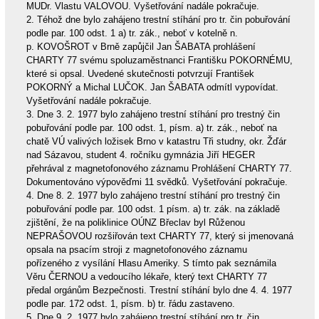
MUDr. Vlastu VALOVOU. Vyšetřování nadále pokračuje.
2. Téhož dne bylo zahájeno trestní stíhání pro tr. čin pobuřování
podle par. 100 odst. 1 a) tr. zák., neboť v kotelně n.
p. KOVOŠROT v Brně zapůjčil Jan ŠABATA prohlášení
CHARTY 77 svému spoluzaměstnanci Františku POKORNÉMU,
které si opsal. Uvedené skutečnosti potvrzují František
POKORNÝ a Michal LUČOK. Jan ŠABATA odmítl vypovídat.
Vyšetřování nadále pokračuje.
3. Dne 3. 2. 1977 bylo zahájeno trestní stíhání pro trestný čin
pobuřování podle par. 100 odst. 1, písm. a) tr. zák., neboť na
chatě VÚ valivých ložisek Brno v katastru Tři studny, okr. Žďár
nad Sázavou, student 4. ročníku gymnázia Jiří HEGER
přehrával z magnetofonového záznamu Prohlášení CHARTY 77.
Dokumentováno výpověďmi 11 svědků. Vyšetřování pokračuje.
4. Dne 8. 2. 1977 bylo zahájeno trestní stíhání pro trestný čin
pobuřování podle par. 100 odst. 1 písm. a) tr. zák. na základě
zjištění, že na poliklinice OÚNZ Břeclav byl Růženou
NEPRAŠOVOU rozšiřován text CHARTY 77, který si jmenovaná
opsala na psacím stroji z magnetofonového záznamu
pořízeného z vysílání Hlasu Ameriky. S tímto pak seznámila
Věru ČERNOU a vedoucího lékaře, který text CHARTY 77
předal orgánům Bezpečnosti. Trestní stíhání bylo dne 4. 4. 1977
podle par. 172 odst. 1, písm. b) tr. řádu zastaveno.
5. Dne 9. 2. 1977 bylo zahájeno trestní stíhání pro tr. čin