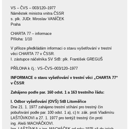
VS – ČVS – 003/120–1977
Náměstek ministra vnitra ČSSR
s. plk. JUDr. Miroslav VANÍČEK
Praha
CHARTA 77 – informace
Příloha: 1/10
V příloze předkládám informaci o stavu vyšetřování v trestní
věci CHARTA 77 v ČSSR.
I. zástupce náčelníka SV StB: plk. František GREGUŠ
PŘÍLOHA k čj.: VS–ČVS–003/120–1977
INFORMACE o stavu vyšetřování v trestní věci „CHARTA 77“
v ČSSR
Zahájeno podle par. 160 odst. 1 a 163 trestního řádu:
I. Odbor vyšetřování (OVŠ) StB Litoměřice
Dne 21. 1. 1977 zahájeno trestní stíhání pro trestný čin
pobuřování podle par. 100 odst. 1 a), c) tr. zák. proti Vladimíru
LAŠTŮVKOVI a 27. 1. 1977 pro tentýž trestný čin proti
ing. Aleši MACHÁČKOVI.
Ing. LAŠTŮVKA a ing. MACHÁČEK od roku 1975 až do jejich