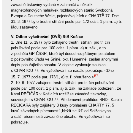
závadné tiskoviny vydané v zahraničí a několik
magnetofonových nahrávek rozhlasových stanic Svobodná
Evropa a Deutsche Welle, pojednávajících o CHARTĚ 77. Dne
31. 3. 1977 bylo trestní stíhání podle par. 172 odst. 1 písm. a) tr.
řádu zastaveno.
V. Odbor vyšetřování (OVŠ) StB Košice
1. Dne 11. 5. 1977 bylo zahájeno trestní stíhání pro tr. čin
pobuřování podle par. 100 odst. 1 písm. a) tr. zák., a to
z podnětu GP ČSSR, které byl dosud nezjištěným pisatelem
z poštovního úřadu ve Snině, okr. Humenné, zaslán anonymní
dopis pobuřujícího obsahu. V dopise vyslovuje souhlas
s CHARTOU 77. Ve vyšetřování se nadále pokračuje. <Dne
E7
15. 7. 1977 podle par. 173/1, e) tr. ř. přerušeno.>
2. 10. 6. 1977 zahájeno trestní stíhání pro tr. čin pobuřování
podle par. 100 odst. 1 písm. a) tr. zák. na základě podezření, že
Karol REČIČÁR v Košicích rozšiřuje závadné tiskoviny,
související s CHARTOU 77. Při domovní prohlídce RNDr. Karola
REČIČÁRA byly zajištěny 3 kusy prohlášení CHARTY 77, 5
kusů závadných písemností „Nežít se lží“ od Solženicyna
a další písemnosti závadného obsahu. Ve vyšetřování se
pokračuje.