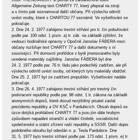
Allgemeine Zeitung
text CHARTY 77, který přepsal na stroji
a s tímto pak seznamoval další občany. Při výslechu odmítl
uvést osoby, které s CHARTOU 77 seznámil. Ve vyšetřování se
pokračuje.
2. Dne 24. 2. 1977 zahájeno trestní stíhání pro tr. čin pobuřování
podle par. 100 odst. 1 písm. a) tr. zák. na základě zjištění, že
vedoucí hodinářské opravny v Opočně Jaroslav FÁBERA mezi
občany rozšiřuje text CHARTY 77 a další dokumenty s ní
související. Při domovní prohlídce v bytě jmenovaného byly
uvedené materiály zajištěny. Jaroslav FÁBERA byl dne
24. 2. 1977 podle par. 76 tr. řádu jako podezřelý zadržen, ale při
výslechu odmítl uvést osoby, od kterých tyto materiály obdržel.
Dne 25. 2. 1977 byl ze zadržení propuštěn. Vyšetřování nadále
pokračuje.
3. Dne 26. 4. 1977 zahájeno trestní stíhání pro trestný čin
podvracení republiky podle par. 98 odst. 1 tr. zákona na základě
anonymních dopisů, které dosud nezjištěný pisatel zaslal
prezidentu republiky a OV KSČ v Pardubicích. Obsah dopisů se
úzce dotýká prohlášení CHARTY 77 a jsou jím dále hrubým
způsobem napadáni straničtí a vládní činitelé, socialistické
společenské a státní zřízení naší republiky a SSSR. Další dopis
podobného obsahu byl odeslán n. p. Tesla Pardubice. Dne
31. 5. 1977 bylo trestní stíhání podle par. 173 odst. 1 písm. e) tr.