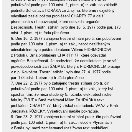
pobuřování podle par. 100 odst. 1, písm. a) tr. zák. na základě
podnětu Bohuslava HORÁKA ze Znojma, kterému nezjištěný
odesilatel zaslal poštou prohlášení CHARTY 77 a další
písemnosti s ní související, které odevzdal orgánům
Bezpečnosti. Trestní stíhání bylo dne 16. 5. 1977 podle par. 173
odst. 1 písm. e) tr. řádu přerušeno.
6. Dne 16. 2. 1977 zahájeno trestní stíhání pro tr. čin pobuřování
podle par. 100 odst. 1 písm. a) tr. zák., neboť nezjištěným
odesilatelem bylo poštou doručeno Vilému FIDRMONCOVI
z Podolí u Brna prohlášení CHARTY 77, které odevzdal
orgánům Bezpečnosti. Je podezření, že odesilatelem je se vší
pravděpodobností Jan ŠABATA, který s FIDRMONCEM pracuje
v n.p. Kovošrot. Trestní stíhání bylo dne 27. 4. 1977 podle
par. 173 odst. 1 písm. e) tr. řádu přerušeno.
7. Dne 22. 2. 1977 bylo zahájeno trestní stíhání pro tr. čin
pobuřování podle par. 100 odst. 1 písm. a) tr. zák., který byl
spáchán tím, že mezi studenty 5. ročníku elektrotechnické
fakulty ČVUT v Brně rozšiřoval Milan ZAHRÁDKA text
prohlášení CHARTY 77, který získal od studenta VAAZ v Brně
Jaroslava RŮŽIČKY. Vyšetřování nadále pokračuje.
8. Dne 23. 2. 1977 zahájeno trestní stíhání pro tr. čin pobuřování
podle par. 100 odst. 1 písm. a) tr. zák., neboť v Plynárnách
v Brně< byl mezi zaměstnanci rozšiřován text prohlášení