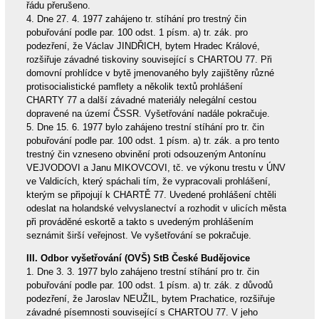
řádu přerušeno.
4. Dne 27. 4. 1977 zahájeno tr. stíhání pro trestný čin
pobuřování podle par. 100 odst. 1 písm. a) tr. zák. pro
podezření, že Václav JINDŘICH, bytem Hradec Králové,
rozšiřuje závadné tiskoviny související s CHARTOU 77. Při
domovní prohlídce v bytě jmenovaného byly zajištěny různé
protisocialistické pamflety a několik textů prohlášení
CHARTY 77 a další závadné materiály nelegální cestou
dopravené na území ČSSR. Vyšetřování nadále pokračuje.
5. Dne 15. 6. 1977 bylo zahájeno trestní stíhání pro tr. čin
pobuřování podle par. 100 odst. 1 písm. a) tr. zák. a pro tento
trestný čin vzneseno obvinění proti odsouzeným Antonínu
VEJVODOVI a Janu MIKOVCOVI, tč. ve výkonu trestu v ÚNV
ve Valdicích, který spáchali tím, že vypracovali prohlášení,
kterým se připojují k CHARTĚ 77. Uvedené prohlášení chtěli
odeslat na holandské velvyslanectví a rozhodit v ulicích města
při prováděné eskortě a takto s uvedeným prohlášením
seznámit širší veřejnost. Ve vyšetřování se pokračuje.
III. Odbor vyšetřování (OVŠ) StB České Budějovice
1. Dne 3. 3. 1977 bylo zahájeno trestní stíhání pro tr. čin
pobuřování podle par. 100 odst. 1 písm. a) tr. zák. z důvodů
podezření, že Jaroslav NEUŽIL, bytem Prachatice, rozšiřuje
závadné písemnosti související s CHARTOU 77. V jeho