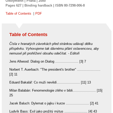
Oikoymenh | Praha | 2000
Pages
627 |
Binding
hardback |
ISBN
80-7298-006-8
Table of Contents
|
PDF
Table of Contents
Čísla v hranatých závorkách před stránkou udávají délku
příspěvku. Vyhovujeme tak dávnému přání oslavencovu, aby
nemusel při prohlížení obsahu odečítat. - Editoři
Jens Allwood: Dialog on Dialog ....................... [3] 7
Norbert T. Auerbach: "The president's brother" .......................
[2] 11
Eduard Bakalář: Co muži nevědí....................... [11] 13
Milan Balabán: Fenomenologie zlého v bibli....................... [15]
25
Jacek Baluch: Dylemat o jajku i kurze ....................... [2] 41
Ludvík Bass: Exil jako prožitý mýtus ....................... [4] 43