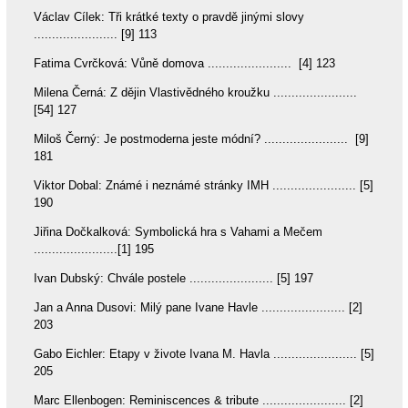
Václav Cílek: Tři krátké texty o pravdě jinými slovy
....................... [9] 113
Fatima Cvrčková: Vůně domova ....................... [4] 123
Milena Černá: Z dějin Vlastivědného kroužku .......................
[54] 127
Miloš Černý: Je postmoderna jeste módní? ....................... [9]
181
Viktor Dobal: Známé i neznámé stránky IMH ....................... [5]
190
Jiřina Dočkalková: Symbolická hra s Vahami a Mečem
.......................[1] 195
Ivan Dubský: Chvále postele ....................... [5] 197
Jan a Anna Dusovi: Milý pane Ivane Havle ....................... [2]
203
Gabo Eichler: Etapy v živote Ivana M. Havla ....................... [5]
205
Marc Ellenbogen: Reminiscences & tribute ....................... [2]