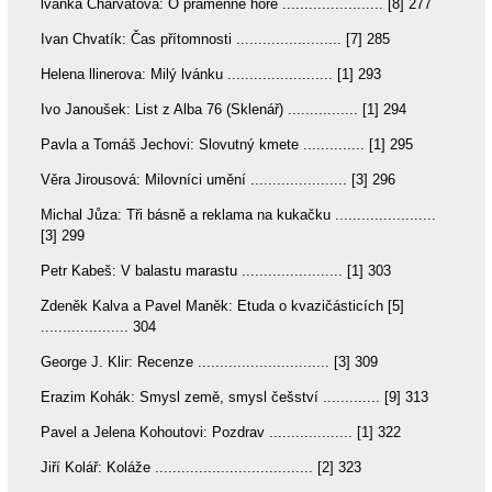
lvanka Charvátová: O pramenné hoře ....................... [8] 277
Ivan Chvatík: Čas přítomnosti ........................ [7] 285
Helena llinerova: Milý lvánku ........................ [1] 293
Ivo Janoušek: List z Alba 76 (Sklenář) ................ [1] 294
Pavla a Tomáš Jechovi: Slovutný kmete .............. [1] 295
Věra Jirousová: Milovníci umění ...................... [3] 296
Michal Jůza: Tři básně a reklama na kukačku .......................
[3] 299
Petr Kabeš: V balastu marastu ....................... [1] 303
Zdeněk Kalva a Pavel Maněk: Etuda o kvazičásticích [5]
.................... 304
George J. Klir: Recenze .............................. [3] 309
Erazim Kohák: Smysl země, smysl češství ............. [9] 313
Pavel a Jelena Kohoutovi: Pozdrav ................... [1] 322
Jiří Kolář: Koláže .................................... [2] 323