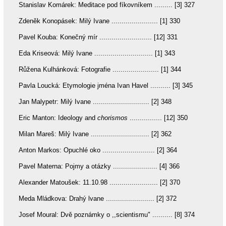
Stanislav Komárek: Meditace pod fíkovníkem ......... [3] 327
Zdeněk Konopásek: Milý Ivane ....................... [1] 330
Pavel Kouba: Konečný mír .......................... [12] 331
Eda Kriseová: Milý Ivane ............................. [1] 343
Růžena Kulhánková: Fotografie ....................... [1] 344
Pavla Loucká: Etymologie jména Ivan Havel .......... [3] 345
Jan Malypetr: Milý Ivane ............................ [2] 348
Eric Manton: Ideology and
chorismos
................ [12] 350
Milan Mareš: Milý Ivane ............................. [2] 362
Anton Markos: Opuchlé oko .......................... [2] 364
Pavel Materna: Pojmy a otázky ...................... [4] 366
Alexander Matoušek: 11.10.98 ........................ [2] 370
Meda Mládkova: Drahý lvane ........................ [2] 372
Josef Moural: Dvě poznámky o ,,scientismu" .......... [8] 374