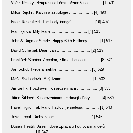
Vilém Reisky: Neúprosnost času přemožena ........... [1] 491
Miloš Rejchrt: Kalvín a astrologie .................... [4] 493
Israel Rosenfield: The 'body image' .................. [16] 497
Ivan Rynda: Milý lvane .............................. [4] 513
John & Dagmar Searle: Happy 60th Birthday ......... [1] 517
David Schejbal: Dear Ivan ............................ [2] 519
František Slanina: Appolón, Klíma, Foucault .......... [8] 521
Jan Sokol: Tvrdé a měkké ............................ [3] 529
Máša Svobodová: Milý Ivane ......................... [1] 533
Jiří Šetlík: Pozdravení k narozeninám ................. [3] 535
Jiřina Šiklová: K narozeninám se dávají dárky ........ [4] 539
Pavel Tigrid: Tak lvanu Havlovi je šedesát ............ [1] 543
Josef Topal: Drahý lvane ............................. [1] 545
Dušan Třeštík: Arsemidova zpráva o houfování andělů
.................... [1] 547