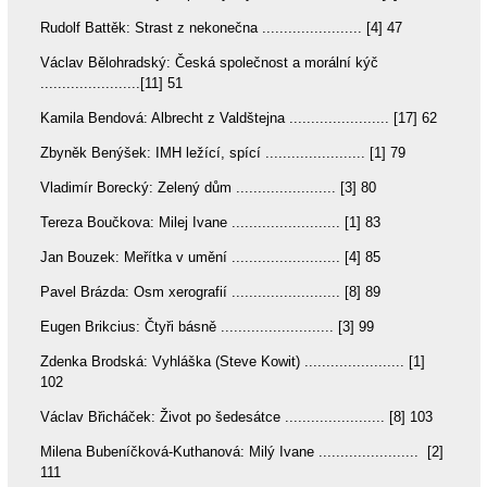
Rudolf Battěk: Strast z nekonečna ....................... [4] 47
Václav Bělohradský: Česká společnost a morální kýč
.......................[11] 51
Kamila Bendová: Albrecht z Valdštejna ....................... [17] 62
Zbyněk Benýšek: IMH ležící, spící ....................... [1] 79
Vladimír Borecký: Zelený dům ....................... [3] 80
Tereza Boučkova: Milej Ivane ......................... [1] 83
Jan Bouzek: Meřítka v umění ......................... [4] 85
Pavel Brázda: Osm xerografií ......................... [8] 89
Eugen Brikcius: Čtyři básně .......................... [3] 99
Zdenka Brodská: Vyhláška (Steve Kowit) ....................... [1]
102
Václav Břicháček: Život po šedesátce ....................... [8] 103
Milena Bubeníčková-Kuthanová: Milý Ivane ....................... [2]
111