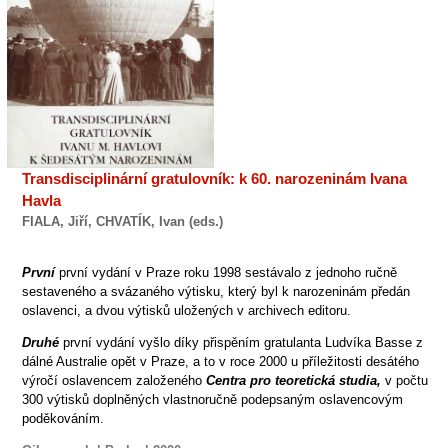
Transdisciplinární gratulovník: k 60. narozeninám Ivana
Havla
FIALA, Jiří, CHVATÍK, Ivan (eds.)
První
první vydání v Praze roku 1998 sestávalo z jednoho ručně
sestaveného a svázaného výtisku, který byl k narozeninám předán
oslavenci, a dvou výtisků uložených v archivech editoru.
Druhé
první vydání vyšlo díky přispěním gratulanta Ludvíka Basse z
dálné Australie opět v Praze, a to v roce 2000 u příležitosti desátého
výročí oslavencem založeného
Centra pro teoretická studia,
v počtu
300 výtisků doplněných vlastnoručně podepsaným oslavencovým
poděkováním.