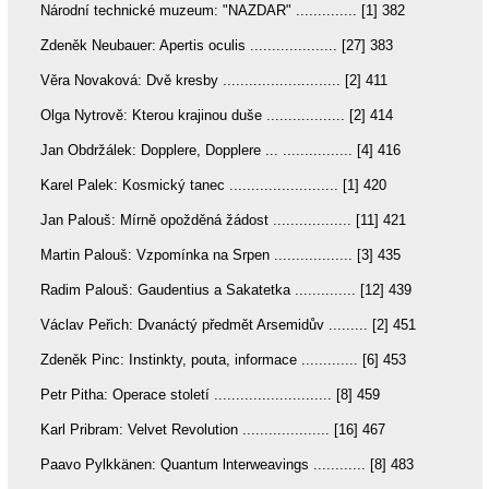
Národní technické muzeum: "NAZDAR" .............. [1] 382
Zdeněk Neubauer: Apertis oculis .................... [27] 383
Věra Novaková: Dvě kresby ........................... [2] 411
Olga Nytrově: Kterou krajinou duše .................. [2] 414
Jan Obdržálek: Dopplere, Dopplere ... ................ [4] 416
Karel Palek: Kosmický tanec ......................... [1] 420
Jan Palouš: Mírně opožděná žádost .................. [11] 421
Martin Palouš: Vzpomínka na Srpen .................. [3] 435
Radim Palouš: Gaudentius a Sakatetka .............. [12] 439
Václav Peřich: Dvanáctý předmět Arsemidův ......... [2] 451
Zdeněk Pinc: Instinkty, pouta, informace ............. [6] 453
Petr Pitha: Operace století ........................... [8] 459
Karl Pribram: Velvet Revolution .................... [16] 467
Paavo Pylkkänen: Quantum lnterweavings ............ [8] 483