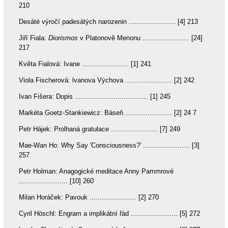
210
Desáté výročí padesátých narozenin ....................... [4] 213
Jiří Fiala:
Diorismos
v Platonově Menonu ....................... [24]
217
Květa Fialová: Ivane ....................... [1] 241
Viola Fischerová: lvanova Výchova ....................... [2] 242
Ivan Fišera: Dopis .................................... [1] 245
Markéta Goetz-Stankiewicz: Báseň ....................... [2] 24 7
Petr Hájek: Prolhaná gratulace ....................... [7] 249
Mae-Wan Ho: Why Say 'Consciousness?' ....................... [3]
257
Petr Holman: Anagogické meditace Anny Pammrové
........................ [10] 260
Milan Horáček: Pavouk ....................... [2] 270
Cyril Höschl: Engram a implikátní řád ....................... [5] 272