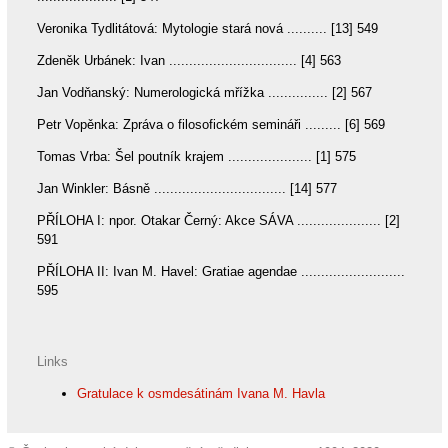
Veronika Tydlitátová: Mytologie stará nová .......... [13] 549
Zdeněk Urbánek: Ivan ................................ [4] 563
Jan Vodňanský: Numerologická mřížka ............... [2] 567
Petr Vopěnka: Zpráva o filosofickém semináři ......... [6] 569
Tomas Vrba: Šel poutník krajem ..................... [1] 575
Jan Winkler: Básně ................................. [14] 577
PŘÍLOHA I: npor. Otakar Černý: Akce SÁVA ..................... [2]
591
PŘÍLOHA II: Ivan M. Havel: Gratiae agendae ..........................
595
Links
Gratulace k osmdesátinám Ivana M. Havla