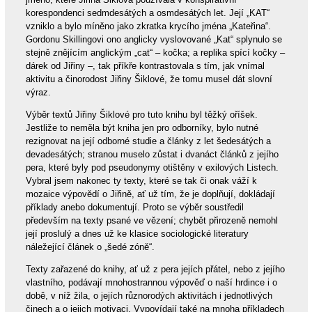
korespondenci sedmdesátých a osmdesátých let. Její „KAT“
vzniklo a bylo míněno jako zkratka krycího jména „Kateřina“.
Gordonu Skillingovi ono anglicky vyslovované „Kat“ splynulo se
stejně znějícím anglickým „cat“ – kočka; a replika spící kočky –
dárek od Jiřiny –, tak příkře kontrastovala s tím, jak vnímal
aktivitu a činorodost Jiřiny Šiklové, že tomu musel dát slovní
výraz.
Výběr textů Jiřiny Šiklové pro tuto knihu byl těžký oříšek.
Jestliže to neměla být kniha jen pro odborníky, bylo nutné
rezignovat na její odborné studie a články z let šedesátých a
devadesátých; stranou muselo zůstat i dvanáct článků z jejího
pera, které byly pod pseudonymy otištěny v exilových Listech.
Vybral jsem nakonec ty texty, které se tak či onak váží k
mozaice výpovědí o Jiřině, ať už tím, že je doplňují, dokládají
příklady anebo dokumentují. Proto se výběr soustředil
především na texty psané ve vězení; chybět přirozeně nemohl
její proslulý a dnes už ke klasice sociologické literatury
náležející článek o „šedé zóně“.
Texty zařazené do knihy, ať už z pera jejích přátel, nebo z jejího
vlastního, podávají mnohostrannou výpověď o naší hrdince i o
době, v níž žila, o jejích různorodých aktivitách i jednotlivých
činech a o jejich motivaci. Vypovídají také na mnoha příkladech