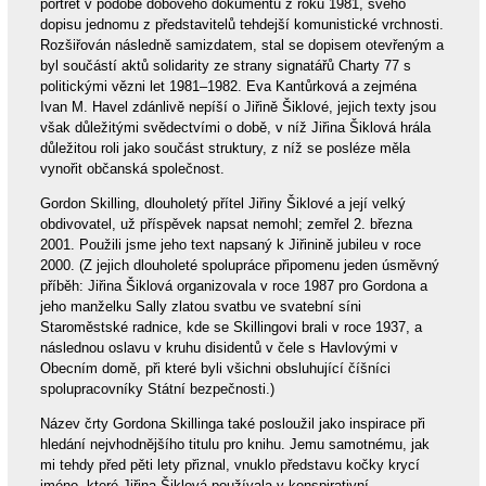
portrét v podobě dobového dokumentu z roku 1981, svého
dopisu jednomu z představitelů tehdejší komunistické vrchnosti.
Rozšiřován následně samizdatem, stal se dopisem otevřeným a
byl součástí aktů solidarity ze strany signatářů Charty 77 s
politickými vězni let 1981–1982. Eva Kantůrková a zejména
Ivan M. Havel zdánlivě nepíší o Jiřině Šiklové, jejich texty jsou
však důležitými svědectvími o době, v níž Jiřina Šiklová hrála
důležitou roli jako součást struktury, z níž se posléze měla
vynořit občanská společnost.
Gordon Skilling, dlouholetý přítel Jiřiny Šiklové a její velký
obdivovatel, už příspěvek napsat nemohl; zemřel 2. března
2001. Použili jsme jeho text napsaný k Jiřinině jubileu v roce
2000. (Z jejich dlouholeté spolupráce připomenu jeden úsměvný
příběh: Jiřina Šiklová organizovala v roce 1987 pro Gordona a
jeho manželku Sally zlatou svatbu ve svatební síni
Staroměstské radnice, kde se Skillingovi brali v roce 1937, a
následnou oslavu v kruhu disidentů v čele s Havlovými v
Obecním domě, při které byli všichni obsluhující číšníci
spolupracovníky Státní bezpečnosti.)
Název črty Gordona Skillinga také posloužil jako inspirace při
hledání nejvhodnějšího titulu pro knihu. Jemu samotnému, jak
mi tehdy před pěti lety přiznal, vnuklo představu kočky krycí
jméno, které Jiřina Šiklová používala v konspirativní