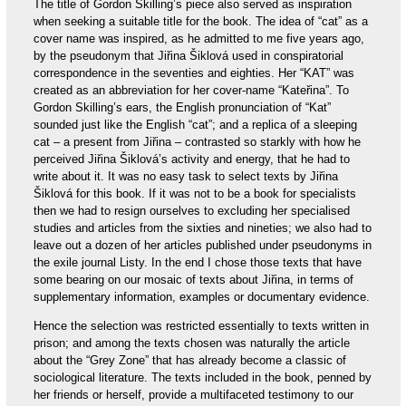
The title of Gordon Skilling’s piece also served as inspiration
when seeking a suitable title for the book. The idea of “cat” as a
cover name was inspired, as he admitted to me five years ago,
by the pseudonym that Jiřina Šiklová used in conspiratorial
correspondence in the seventies and eighties. Her “KAT” was
created as an abbreviation for her cover-name “Kateřina”. To
Gordon Skilling’s ears, the English pronunciation of “Kat”
sounded just like the English “cat”; and a replica of a sleeping
cat – a present from Jiřina – contrasted so starkly with how he
perceived Jiřina Šiklová’s activity and energy, that he had to
write about it. It was no easy task to select texts by Jiřina
Šiklová for this book. If it was not to be a book for specialists
then we had to resign ourselves to excluding her specialised
studies and articles from the sixties and nineties; we also had to
leave out a dozen of her articles published under pseudonyms in
the exile journal Listy. In the end I chose those texts that have
some bearing on our mosaic of texts about Jiřina, in terms of
supplementary information, examples or documentary evidence.
Hence the selection was restricted essentially to texts written in
prison; and among the texts chosen was naturally the article
about the “Grey Zone” that has already become a classic of
sociological literature. The texts included in the book, penned by
her friends or herself, provide a multifaceted testimony to our