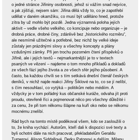
o jedné stránce Jiřininy osobnosti, jehož si vážím snad nejvíce,
a jak zjišťuji, nejsem sám: Jiřina dělá vždy to, co je zapotřebí
udělat v daném okamžiku, co musí být uděláno hned, protože
zítra by už mohlo být pozdě. Jedna významná poloha jejích
aktivit – vedle všeho velkého, co koncipuje nebo organizuje – je
drobná práce, drobné činy, zdánlivě bez „historického rozměru“,
ale nesmírně užitečné a potřebné, bez nichž by velké ideje
zůstaly jen prázdnými slovy a všechny koncepty a plány
vzdušnými zámky. Při jen trochu pozorném čtení příspěvků o
Jiřině, ale i jejích textů – nejmarkantnější je to v textech
psaných ve vězení – najdeme o tom mnoho příkladů a dokladů
ze všech fází jejího života a ze všech sfér jejího působení. A
často, ba každou chvíli se s tím setkává dnešní čtenář českých
deníků, v nichž najde reakci Jiřiny Šiklové na to, co se jí nelíbí,
s čím nesouhlasí, co vytýká – politikům nebo médiím. A
vždycky je v tom pořádný kus občanské kuráže, odvaha jít proti
proudu, otevřeně říci a pojmenovat něco pro všechny důležité i
za cenu, že při tom někomu šlápne na kuří oko nebo se někomu
mocnému znelíbí.
Rád bych na tomto místě poděkoval všem, kdo se zasloužili o
to, že kniha vychází. Autorům, kteří dali k dispozici své texty a
byli ochotni dále na nich pracovat, překladatelům Geraldu
Turnerovi, Alison Siddallové, Derku Patonovi a dalším, Milanu