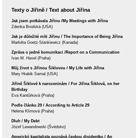
Texty o Jiřině / Text about Jiřina
Jak jsem potkávala Jiřinu /My Meetings with Jiřina
Zdenka Brodská (USA)
Jak je důležité míti Jiřinu / The Importance of Being Jiřina
Markéta Goetz-Stankiewicz (Kanada)
Zpráva o jedné komunikaci /Report on a Communication
Ivan M. Havel (Praha)
Můj život s Jiřinou Šiklovou / My Life with Jiřina
Mary Hrabik Samal (USA)
Jiřině Šiklové k narozeninám / For Jiřina Šiklová, on her
Birthday
Eva Kantůrková (Praha)
Podle článku 29 / According to Article 29
Helena Klímová (Praha)
Dluh / My Debt
Józef Lewandowski (Švédsko)
Americký kapitalista poznává českou disidentku / An