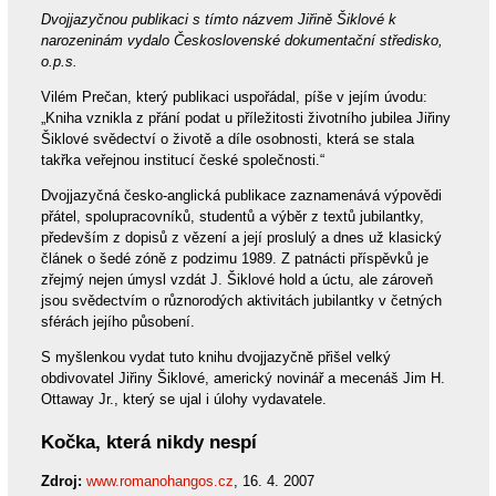
Dvojjazyčnou publikaci s tímto názvem Jiřině Šiklové k
narozeninám vydalo Československé dokumentační středisko,
o.p.s.
Vilém Prečan, který publikaci uspořádal, píše v jejím úvodu:
„Kniha vznikla z přání podat u příležitosti životního jubilea Jiřiny
Šiklové svědectví o životě a díle osobnosti, která se stala
takřka veřejnou institucí české společnosti.“
Dvojjazyčná česko-anglická publikace zaznamenává výpovědi
přátel, spolupracovníků, studentů a výběr z textů jubilantky,
především z dopisů z vězení a její proslulý a dnes už klasický
článek o šedé zóně z podzimu 1989. Z patnácti příspěvků je
zřejmý nejen úmysl vzdát J. Šiklové hold a úctu, ale zároveň
jsou svědectvím o různorodých aktivitách jubilantky v četných
sférách jejího působení.
S myšlenkou vydat tuto knihu dvojjazyčně přišel velký
obdivovatel Jiřiny Šiklové, americký novinář a mecenáš Jim H.
Ottaway Jr., který se ujal i úlohy vydavatele.
Kočka, která nikdy nespí
Zdroj:
www.romanohangos.cz
, 16. 4. 2007