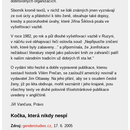
dobrovolných organizacích.
Sborník kromě textů, v nichž se lidé známých jmen vyznávají
ze své úcty a přátelství k této ženě, obsahuje také dopisy,
kresby a pozoruhodné úvahy, které Jiřina Šiklová psala ve
vyšetřovací vazbě.
V roce 1982, po rok a půl dlouhé vyšetřovací vazbě v Ruzyni,
v náčrtu své obhajovací řeči oslovila soud: „Nepřipusťte zničení
knih, které byly zabaveny...“ a připomínala, že „konfiskace
nežádoucí literatury stejně jako pašování knih ze zahraničí patří
k našim národním tradicím už dobrých tři sta let.“
O vydání této hezké a dobře vypravené publikace, kterou
sestavil historik Vilém Prečan, se zasloužil americký novinář a
vydavatel Jim Ottaway. Na jeho přání, aby se s osudem české
ženy, již po léta obdivuje, mohli seznámit i jeho krajané, jsou
všechny texty ve druhé polovině třísetstránkové publikace
uvedeny v angličtině.
Jiří Vančura
, Právo
Kočka, která nikdy nespí
Zdroj:
genderstudies.cz
, 17. 6. 2005