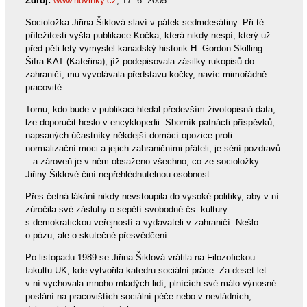
Zdroj:
www.novinky.cz
, 17. 6. 2005
Socioložka Jiřina Šiklová slaví v pátek sedmdesátiny. Při té
příležitosti vyšla publikace Kočka, která nikdy nespí, který už
před pěti lety vymyslel kanadský historik H. Gordon Skilling.
Šifra KAT (Kateřina), jíž podepisovala zásilky rukopisů do
zahraničí, mu vyvolávala představu kočky, navíc mimořádně
pracovité.
Tomu, kdo bude v publikaci hledal především životopisná data,
lze doporučit heslo v encyklopedii. Sborník patnácti příspěvků,
napsaných účastníky někdejší domácí opozice proti
normalizační moci a jejich zahraničními přáteli, je sérií pozdravů
– a zároveň je v něm obsaženo všechno, co ze socioložky
Jiřiny Šiklové činí nepřehlédnutelnou osobnost.
Přes četná lákání nikdy nevstoupila do vysoké politiky, aby v ní
zúročila své zásluhy o sepětí svobodné čs. kultury
s demokratickou veřejností a vydavateli v zahraničí. Nešlo
o pózu, ale o skutečné přesvědčení.
Po listopadu 1989 se Jiřina Šiklová vrátila na Filozofickou
fakultu UK, kde vytvořila katedru sociální práce. Za deset let
v ní vychovala mnoho mladých lidí, plnících své málo výnosné
poslání na pracovištích sociální péče nebo v nevládních,