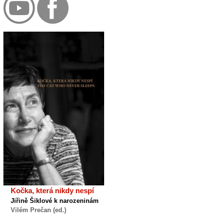
Kočka, která nikdy nespí
Jiřině Šiklové k narozeninám
Vilém Prečan (ed.)