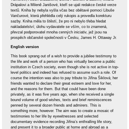
Drápalovi a Mileně Janišové, kteří se ujali redakce české verze
textů. Kniha by nebyla vyšla včas bez obětavé pomoci Libuše
Vančurové, která přehlédla celý rukopis a provedla korekturu
sazby. Kniha měla to štěstí, že pro ni nebylo třeba hledat
nakladatelství; úlohu vydavatele se vším, co to znamená,
převzal podporovatel mnoha cenných iniciativ, jež jsou na
prospěch občanské společnosti v Česku, James H. Ottaway Jr.
English version
This book sprang out of a wish to provide a jubilee testimony to
the life and work of a person who has virtually become a public
institution in Czech society, even though she is not active in top-
level politics and indeed has refused to assume such a role. Of
course the intention was also to pay tribute to Jiřina Šiklová; her
friends wanted to declare their great esteem and love for her,
and the reasons for them. But that could have been done
privately, as it was five years ago, when she received a single
bound volume of good wishes, texts and brief reminiscences
penned by several dozen friends and admirers. This is
something more, however. The aim was to create a mosaic of
testimonies to her life by eyewitnesses and selected
documentary evidence recording Jiřina’s enthralling life story,
and present it to a broader public at home and abroad as a