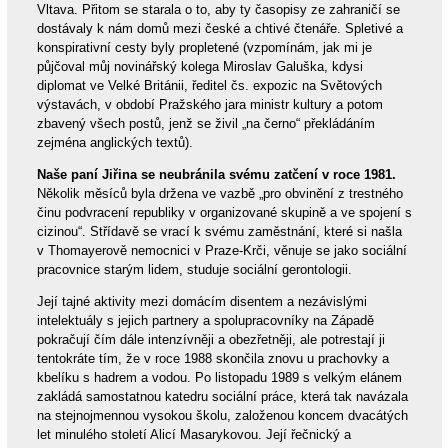
Vltava. Přitom se starala o to, aby ty časopisy ze zahraničí se
dostávaly k nám domů mezi české a chtivé čtenáře. Spletivé a
konspirativní cesty byly propletené (vzpomínám, jak mi je
půjčoval můj novinářský kolega Miroslav Galuška, kdysi
diplomat ve Velké Británii, ředitel čs. expozic na Světových
výstavách, v období Pražského jara ministr kultury a potom
zbavený všech postů, jenž se živil „na černo“ překládáním
zejména anglických textů).
Naše paní Jiřina se neubránila svému zatčení v roce 1981.
Několik měsíců byla držena ve vazbě „pro obvinění z trestného
činu podvracení republiky v organizované skupině a ve spojení s
cizinou“. Střídavě se vrací k svému zaměstnání, které si našla
v Thomayerově nemocnici v Praze-Krči, věnuje se jako sociální
pracovnice starým lidem, studuje sociální gerontologii.
Její tajné aktivity mezi domácím disentem a nezávislými
intelektuály s jejich partnery a spolupracovníky na Západě
pokračují čím dále intenzívněji a obezřetněji, ale potrestají ji
tentokráte tím, že v roce 1988 skončila znovu u prachovky a
kbelíku s hadrem a vodou. Po listopadu 1989 s velkým elánem
zakládá samostatnou katedru sociální práce, která tak navázala
na stejnojmennou vysokou školu, založenou koncem dvacátých
let minulého století Alicí Masarykovou. Její řečnický a