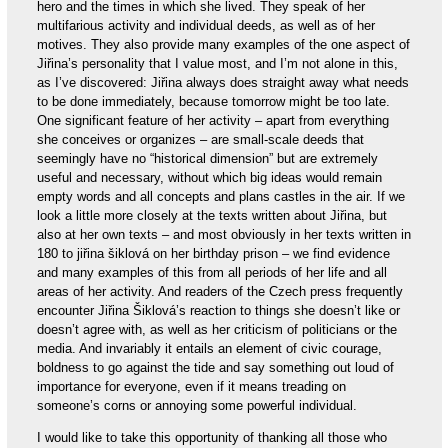
hero and the times in which she lived. They speak of her
multifarious activity and individual deeds, as well as of her
motives. They also provide many examples of the one aspect of
Jiřina’s personality that I value most, and I’m not alone in this,
as I’ve discovered: Jiřina always does straight away what needs
to be done immediately, because tomorrow might be too late.
One significant feature of her activity – apart from everything
she conceives or organizes – are small-scale deeds that
seemingly have no “historical dimension” but are extremely
useful and necessary, without which big ideas would remain
empty words and all concepts and plans castles in the air. If we
look a little more closely at the texts written about Jiřina, but
also at her own texts – and most obviously in her texts written in
180 to jiřina šiklová on her birthday prison – we find evidence
and many examples of this from all periods of her life and all
areas of her activity. And readers of the Czech press frequently
encounter Jiřina Šiklová’s reaction to things she doesn’t like or
doesn’t agree with, as well as her criticism of politicians or the
media. And invariably it entails an element of civic courage,
boldness to go against the tide and say something out loud of
importance for everyone, even if it means treading on
someone’s corns or annoying some powerful individual.
I would like to take this opportunity of thanking all those who