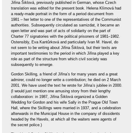
Jiřina Šiklová, previously published in German, whose Czech
translation was edited for the present book. Helena Klímová had
a ready-made portrait in the form of a period document from
1981 – her letter to one of the representatives of the Communist
authorities. Subsequently circulated as samizdat, it became an
open letter and was part of acts of solidarity on the part of
Charter 77 signatories with the political prisoners of 1981–1982.
Ostensibly, Eva Kantůrková and particularly Ivan M. Havel, do
not seem to be writing about Jiřina Šiklová, but their texts are
important testimonies to the period in which Jiřina played a key
role as part of the structure from which civil society was
subsequently to emerge.
Gordon Skilling, a friend of Jiřina’s for many years and a great
admirer, could no longer write a contribution; he died on 2 March
2001. We have used the text he wrote for Jiřina’s jubilee in 2000.
(I would just mention one amusing story from their lengthy
collaboration: in 1987, Jiřina Šiklová organized a Golden
Wedding for Gordon and his wife Sally in the Prague Old Town
Hall, where the Skillings were married in 1937, and a celebration
afterwards in the Municipal House in the company of dissidents
headed by the Havels, at which all the waiters were agents of
the secret police.)