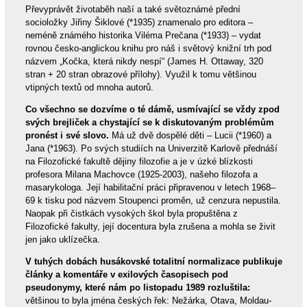
Převyprávět životaběh naší a také světoznámé přední
socioložky Jiřiny Šiklové (*1935) znamenalo pro editora –
neméně známého historika Viléma Prečana (*1933) – vydat
rovnou česko-anglickou knihu pro náš i světový knižní trh pod
názvem „Kočka, která nikdy nespí“ (James H. Ottaway, 320
stran + 20 stran obrazové přílohy). Využil k tomu většinou
vtipných textů od mnoha autorů.
Co všechno se dozvíme o té dámě, usmívající se vždy zpod
svých brejliček a chystající se k diskutovaným problémům
pronést i své slovo.
Má už dvě dospělé děti – Lucii (*1960) a
Jana (*1963). Po svých studiích na Univerzitě Karlově přednáší
na Filozofické fakultě dějiny filozofie a je v úzké blízkosti
profesora Milana Machovce (1925-2003), našeho filozofa a
masarykologa. Její habilitační práci připravenou v letech 1968–
69 k tisku pod názvem Stoupenci proměn, už cenzura nepustila.
Naopak při čistkách vysokých škol byla propuštěna z
Filozofické fakulty, její docentura byla zrušena a mohla se živit
jen jako uklízečka.
V tuhých dobách husákovské totalitní normalizace publikuje
články a komentáře v exilových časopisech pod
pseudonymy, které nám po listopadu 1989 rozluštila:
většinou to byla jména českých řek: Nežárka, Otava, Moldau-