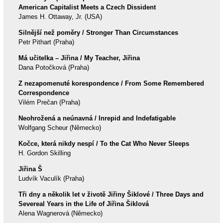
American Capitalist Meets a Czech Dissident
James H. Ottaway, Jr. (USA)
Silnější než poměry / Stronger Than Circumstances
Petr Pithart (Praha)
Má učitelka – Jiřina / My Teacher, Jiřina
Dana Potočková (Praha)
Z nezapomenuté korespondence / From Some Remembered
Correspondence
Vilém Prečan (Praha)
Neohrožená a neúnavná / Inrepid and Indefatigable
Wolfgang Scheur (Německo)
Kočce, která nikdy nespí / To the Cat Who Never Sleeps
H. Gordon Skilling
Jiřina Š
Ludvík Vaculík (Praha)
Tři dny a několik let v životě Jiřiny Šiklové / Three Days and
Severeal Years in the Life of Jiřina Šiklová
Alena Wagnerová (Německo)