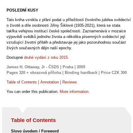
POSLEDNÍ KUSY
Tato kniha vznikla z přání podat u příležitosti životního jubilea svědectví
o životě a díle osobnosti Jiřiny Šiklové (1935-2021), která se stala
takřka veřejnou institucí české společnosti. Zaznamenává v mozaice
výpovědí svědků jednoho života a několika písemných svědectví její
vzrušující životní příběh a představuje jej jako pozoruhodnou součást
živých současných dějin naší epochy.
Dostupné
druhé vydání z roku 2015
.
James H. Ottaway, Jr - ČSDS | Praha | 2005
Pages
320 + obrazová příloha |
Binding
hardback |
Price CZK
300
Table of Contents
|
Annotation
|
Reviews
You can order this publication.
More information.
Table of Contents
Slovo úvodem / Foreword