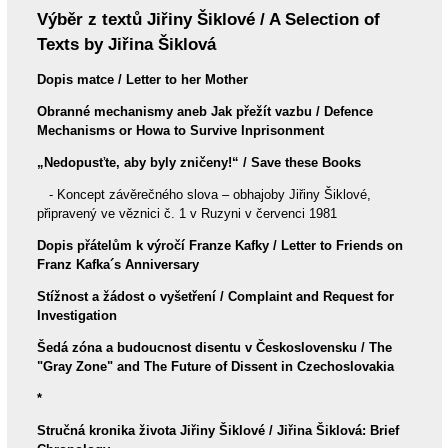
Výběr z textů Jiřiny Šiklové / A Selection of
Texts by Jiřina Šiklová
Dopis matce / Letter to her Mother
Obranné mechanismy aneb Jak přežít vazbu / Defence
Mechanisms or Howa to Survive Inprisonment
„Nedopusťte, aby byly zničeny!“
/ Save these Books
- Koncept závěrečného slova – obhajoby Jiřiny Šiklové,
připravený ve věznici č. 1 v Ruzyni v červenci 1981
Dopis přátelům k výročí Franze Kafky
/ Letter to Friends on
Franz Kafka´s Anniversary
Stížnost a žádost o vyšetření / Complaint and Request for
Investigation
Šedá zóna a budoucnost disentu v Československu / The
"Gray Zone" and The Future of Dissent in Czechoslovakia
*
Stručná kronika života Jiřiny Šiklové / Jiřina Šiklová: Brief