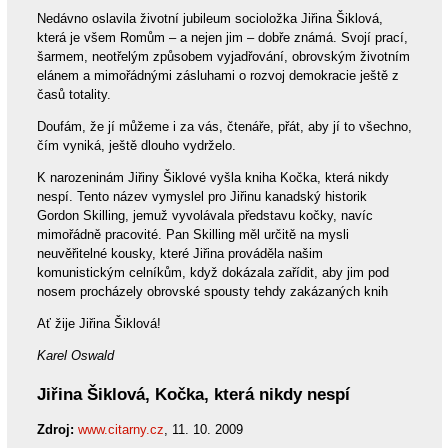
Nedávno oslavila životní jubileum socioložka Jiřina Šiklová,
která je všem Romům – a nejen jim – dobře známá. Svojí prací,
šarmem, neotřelým způsobem vyjadřování, obrovským životním
elánem a mimořádnými zásluhami o rozvoj demokracie ještě z
časů totality.
Doufám, že jí můžeme i za vás, čtenáře, přát, aby jí to všechno,
čím vyniká, ještě dlouho vydrželo.
K narozeninám Jiřiny Šiklové vyšla kniha Kočka, která nikdy
nespí. Tento název vymyslel pro Jiřinu kanadský historik
Gordon Skilling, jemuž vyvolávala představu kočky, navíc
mimořádně pracovité. Pan Skilling měl určitě na mysli
neuvěřitelné kousky, které Jiřina prováděla našim
komunistickým celníkům, když dokázala zařídit, aby jim pod
nosem procházely obrovské spousty tehdy zakázaných knih
Ať žije Jiřina Šiklová!
Karel Oswald
Jiřina Šiklová, Kočka, která nikdy nespí
Zdroj:
www.citarny.cz
, 11. 10. 2009