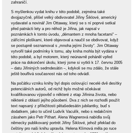
zahraničí.
S myšlenkou vydat knihu v této podobě, zejména také
dvojjazyčně, přišel velký obdivovatel Jiřiny Šiklové, americký
vydavatel a novinář Jim Ottaway, který se s ní poprvé setkal
před patnácti lety a pro něhož je Jiřina, jak napsal v
poznámkách k tomto úvodu, „démantem z mnoha facetami“ –
zářícími ploškami, které objevoval a naučil se obdivovat, když
se postupně seznamoval s „mnoha jejími životy“. Jim Ottaway
vytvořil také podmínky k tomu, aby kniha mohla být vydána v
této podobě, a byl motorem, který neúnavně poháněl vpřed
práce na dokončení úkolu, který jsme si vytkli k 17. červnu 2005
– datu Jiřininých sedmdesátin –, kdykoli se mu zdálo, že stále
ještě bouřlivá současnost nás od toho odvádí.
Na počátku vzniku knihy byl dopis oslovující necelé dvě desítky
potenciálních autorů, od nichž bylo možné očekávat
kvalifikovanou výpověď o některé z etap Jiřinina života, nebo
některé z oblastí jejího působení. Dva z nich se rozhodli použít
text napsaný z příležitosti pětašedesátin jubilantky, buď s
dodatkem, jako to učinil Ludvík Vaculík, nebo s redakčním
zásahem jako Petr Pithart. Alena Wagnerová nabídla svůj
německy publikovaný portrét Jiřiny Šiklové, jehož překlad do
češtiny pro naši knihu upravila. Helena Klímová měla po ruce