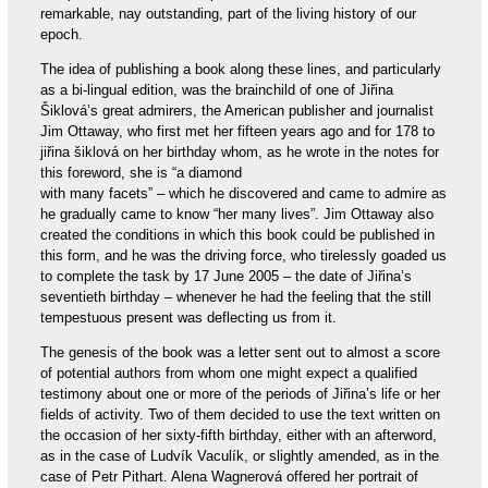
remarkable, nay outstanding, part of the living history of our
epoch.
The idea of publishing a book along these lines, and particularly
as a bi-lingual edition, was the brainchild of one of Jiřina
Šiklová’s great admirers, the American publisher and journalist
Jim Ottaway, who first met her fifteen years ago and for 178 to
jiřina šiklová on her birthday whom, as he wrote in the notes for
this foreword, she is “a diamond
with many facets” – which he discovered and came to admire as
he gradually came to know “her many lives”. Jim Ottaway also
created the conditions in which this book could be published in
this form, and he was the driving force, who tirelessly goaded us
to complete the task by 17 June 2005 – the date of Jiřina’s
seventieth birthday – whenever he had the feeling that the still
tempestuous present was deflecting us from it.
The genesis of the book was a letter sent out to almost a score
of potential authors from whom one might expect a qualified
testimony about one or more of the periods of Jiřina’s life or her
fields of activity. Two of them decided to use the text written on
the occasion of her sixty-fifth birthday, either with an afterword,
as in the case of Ludvík Vaculík, or slightly amended, as in the
case of Petr Pithart. Alena Wagnerová offered her portrait of