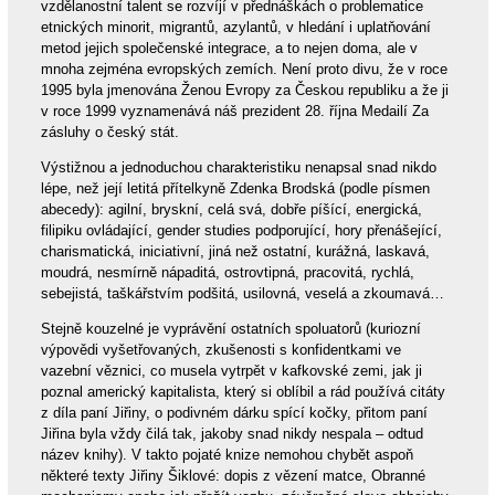
vzdělanostní talent se rozvíjí v přednáškách o problematice
etnických minorit, migrantů, azylantů, v hledání i uplatňování
metod jejich společenské integrace, a to nejen doma, ale v
mnoha zejména evropských zemích. Není proto divu, že v roce
1995 byla jmenována Ženou Evropy za Českou republiku a že ji
v roce 1999 vyznamenává náš prezident 28. října Medailí Za
zásluhy o český stát.
Výstižnou a jednoduchou charakteristiku nenapsal snad nikdo
lépe, než její letitá přítelkyně Zdenka Brodská (podle písmen
abecedy): agilní, bryskní, celá svá, dobře píšící, energická,
filipiku ovládající, gender studies podporující, hory přenášející,
charismatická, iniciativní, jiná než ostatní, kurážná, laskavá,
moudrá, nesmírně nápaditá, ostrovtipná, pracovitá, rychlá,
sebejistá, taškářstvím podšitá, usilovná, veselá a zkoumavá…
Stejně kouzelné je vyprávění ostatních spoluatorů (kuriozní
výpovědi vyšetřovaných, zkušenosti s konfidentkami ve
vazební věznici, co musela vytrpět v kafkovské zemi, jak ji
poznal americký kapitalista, který si oblíbil a rád používá citáty
z díla paní Jiřiny, o podivném dárku spící kočky, přitom paní
Jiřina byla vždy čilá tak, jakoby snad nikdy nespala – odtud
název knihy). V takto pojaté knize nemohou chybět aspoň
některé texty Jiřiny Šiklové: dopis z vězení matce, Obranné