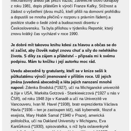
mechanismy anebo jak přežít vazbu, závěrečné slovo obhajoby
z roku 1981, dopis přátelům k výročí Franze Kafky, Stížnost a
žádost o vyšetření (dvou mužů, kteří přišli na domovní prohlídku
a dopustili se mnoha přečinů v rozporu s právním řádem).a
posléze studie o šedé zóně a budoucnosti disentu v
Československu. Ta byla přílohou v týdeníku Reportér, který
znovu krátký čas vycházel v roce 1990.
Je dobré mít takovou knihu kdesi za hlavou a občas se do
ní začíst, aby člověk nabyl znovu chuť a síly do nelehkého
života. S díky za zájem a přátelství – připsala mi k svému
podpisu. Mám tu knížku i její autorku moc rád.
Uvedu abecedně ty gratulanty, kteří se v knize sešli k
půlkulatému výročí jmenované v příštím roce. Už jejich
jména (uvedená abecedně) a léta jejich narození mnohé
napoví:
Zdenka Brodská (*1927), učí na Michiganské univerzitě
a žije v USA, Markéta Gotzová - Stankiewiczová (*1927 u nás v
ČSR), od roku 1948 žije v Kanadě a učí na Univerzitě ve
Vancouveru, Ivan M. Havel (*1938), bratr exprezidenta Václava
Havla (*1936 – ten je zastoupen též), náš kybernetik, filozof a
esejista, Mary Hrabik Samal (*1940 v Praze), americká
politoložka, učí na Oakland University v Michiganu, Eva
Kantůrková (*1930), spisovatelka, s níž byla oslavenkyně