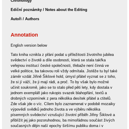
Chronology
Ediční poznámky / Notes about the Editing
Autoři / Authors
Annotation
English version below
Tato kniha vznikla z přání podat u příležitosti životního jubilea
svědectví o životě a díle osobnosti, která se stala takřka
veřejnou institucí české společnosti, třebaže není činná ve
velké politice, ba takovou roli vždy odmítala. Jistěže tu byl také
záměr vzdát Jiřině Šiklové hold, úmysl přátel vyznat se z toho,
že si jí váží, že ji mají rádi, a proč. To by však bylo možné
učinit soukromě, jako se to stalo před pěti lety, kdy dostala v
jednom exempláři jako rukopis svazek blahopřání, textů a
drobných vzpomínek z pera několika desítek přátel a ctitelů.
Zde však jde o víc. Cílem bylo zaznamenat v podobě mozaiky
výpovědí svědků jednoho života a ve výběru několika
písemných svědectví vzrušující životní příběh Jiřiny Šiklové a
přiblížit jej jako pozoruhodnou, ba mimořádnou součást živých
současných dějin naší epochy širšímu publiku doma i v