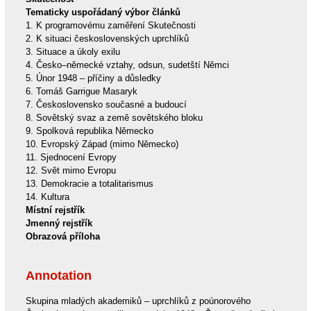
Tematicky uspořádaný výbor článků
1. K programovému zaměření Skutečnosti
2. K situaci československých uprchlíků
3. Situace a úkoly exilu
4. Česko–německé vztahy, odsun, sudetští Němci
5. Únor 1948 – příčiny a důsledky
6. Tomáš Garrigue Masaryk
7. Československo současné a budoucí
8. Sovětský svaz a země sovětského bloku
9. Spolková republika Německo
10. Evropský Západ (mimo Německo)
11. Sjednocení Evropy
12. Svět mimo Evropu
13. Demokracie a totalitarismus
14. Kultura
Místní rejstřík
Jmenný rejstřík
Obrazová příloha
Annotation
Skupina mladých akademiků – uprchlíků z poúnorového