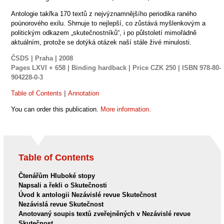
Antologie takřka 170 textů z nejvýznamnějšího periodika raného
poúnorového exilu. Shrnuje to nejlepší, co zůstává myšlenkovým a
politickým odkazem „skutečnostníků“, i po půlstoletí mimořádně
aktuálním, protože se dotýká otázek naší stále živé minulosti.
ČSDS | Praha | 2008
Pages
LXVI + 658 |
Binding
hardback |
Price CZK
250 |
ISBN
978-80-
904228-0-3
Table of Contents
|
Annotation
You can order this publication.
More information.
Table of Contents
Čtenářům Hluboké stopy
Napsali a řekli o Skutečnosti
Úvod k antologii Nezávislé revue Skutečnost
Nezávislá revue Skutečnost
Anotovaný soupis textů zveřejněných v Nezávislé revue
Skutečnost