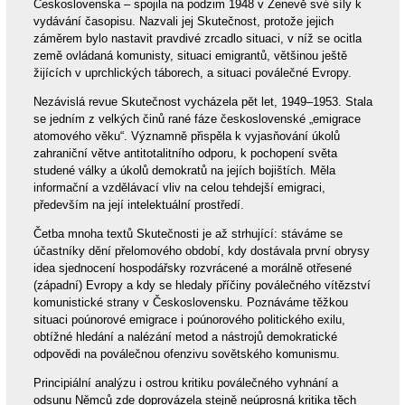
Československa – spojila na podzim 1948 v Ženevě své síly k
vydávání časopisu. Nazvali jej Skutečnost, protože jejich
záměrem bylo nastavit pravdivé zrcadlo situaci, v níž se ocitla
země ovládaná komunisty, situaci emigrantů, většinou ještě
žijících v uprchlických táborech, a situaci poválečné Evropy.
Nezávislá revue Skutečnost vycházela pět let, 1949–1953. Stala
se jedním z velkých činů rané fáze československé „emigrace
atomového věku“. Významně přispěla k vyjasňování úkolů
zahraniční větve antitotalitního odporu, k pochopení světa
studené války a úkolů demokratů na jejích bojištích. Měla
informační a vzdělávací vliv na celou tehdejší emigraci,
především na její intelektuální prostředí.
Četba mnoha textů Skutečnosti je až strhující: stáváme se
účastníky dění přelomového období, kdy dostávala první obrysy
idea sjednocení hospodářsky rozvrácené a morálně otřesené
(západní) Evropy a kdy se hledaly příčiny poválečného vítězství
komunistické strany v Československu. Poznáváme těžkou
situaci poúnorové emigrace i poúnorového politického exilu,
obtížné hledání a nalézání metod a nástrojů demokratické
odpovědi na poválečnou ofenzivu sovětského komunismu.
Principiální analýzu i ostrou kritiku poválečného vyhnání a
odsunu Němců zde doprovázela stejně neúprosná kritika těch