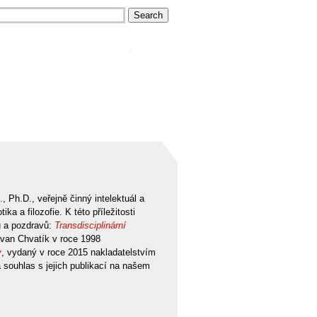
 Ph.D., veřejně činný intelektuál a
a a filozofie. K této příležitosti
ů a pozdravů:
Transdisciplinární
 a Ivan Chvatík v roce 1998
y
, vydaný v roce 2015 nakladatelstvím
 souhlas s jejich publikací na našem
: