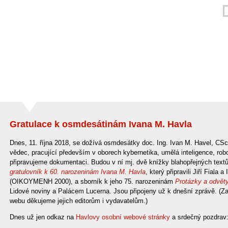
Gratulace k osmdesátinám Ivana M. Havla
Dnes, 11. října 2018, se dožívá osmdesátky doc. Ing. Ivan M. Havel, CSc.,
vědec, pracující především v oborech kybernetika, umělá inteligence, robotik
připravujeme dokumentaci. Budou v ní mj. dvě knížky blahopřejných text
gratulovník k 60. narozeninám Ivana M. Havla
, který připravili Jiří Fiala
(OIKOYMENH 2000), a sborník k jeho 75. narozeninám
Protázky a odvět
Lidové noviny a Palácem Lucerna. Jsou připojeny už k dnešní zprávě. (Za
webu děkujeme jejich editorům i vydavatelům.)
Dnes už jen odkaz na
Havlovy osobní webové stránky
a srdečný pozdrav