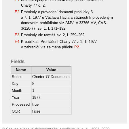
Charty 77 č. 2.
E2.
Protokoly o provedení domovní prohlídky 6.
a 7. 1. 1977 u Václava Havla a stížnosti k provedeným
domovním prohlídkám viz AMV, V-33766 MV, ČVS-
3/120-77, sv. 1, l. 171–192.
E3.
Protokoly viz tamtéž sv. 2, l. 259–262.
E4.
K publikaci Prohlášení Charty 77 z 1. 1. 1977
v zahraničí viz zejména přílohu
P2
.
Fields
Name
Value
Series
Charter 77 Documents
Day
8
Month
1
Year
1977
Processed
true
OCR
false