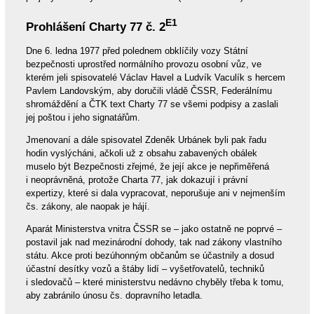
E1
Prohlášení Charty 77 č. 2
Dne 6. ledna 1977 před polednem obklíčily vozy Státní
bezpečnosti uprostřed normálního provozu osobní vůz, ve
kterém jeli spisovatelé Václav Havel a Ludvík Vaculík s hercem
Pavlem Landovským, aby doručili vládě ČSSR, Federálnímu
shromáždění a ČTK text Charty 77 se všemi podpisy a zaslali
jej poštou i jeho signatářům.
Jmenovaní a dále spisovatel Zdeněk Urbánek byli pak řadu
hodin vyslýcháni, ačkoli už z obsahu zabavených obálek
muselo být Bezpečnosti zřejmé, že její akce je nepřiměřená
i neoprávněná, protože Charta 77, jak dokazují i právní
expertizy, které si dala vypracovat, neporušuje ani v nejmenším
čs. zákony, ale naopak je hájí.
Aparát Ministerstva vnitra ČSSR se – jako ostatně ne poprvé –
postavil jak nad mezinárodní dohody, tak nad zákony vlastního
státu. Akce proti bezúhonným občanům se účastnily a dosud
účastní desítky vozů a štáby lidí – vyšetřovatelů, techniků
i sledovačů – které ministerstvu nedávno chyběly třeba k tomu,
aby zabránilo únosu čs. dopravního letadla.