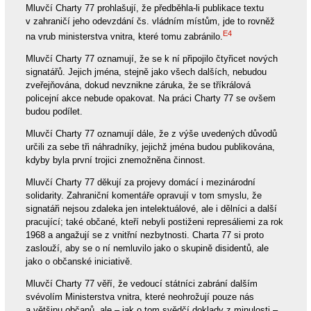
Mluvčí Charty 77 prohlašují, že předběhla-li publikace textu
v zahraničí jeho odevzdání čs. vládním místům, jde to rovněž
E4
na vrub ministerstva vnitra, které tomu zabránilo.
Mluvčí Charty 77 oznamují, že se k ní připojilo čtyřicet nových
signatářů. Jejich jména, stejně jako všech dalších, nebudou
zveřejňována, dokud nevznikne záruka, že se tříkrálová
policejní akce nebude opakovat. Na práci Charty 77 se ovšem
budou podílet.
Mluvčí Charty 77 oznamují dále, že z výše uvedených důvodů
určili za sebe tři náhradníky, jejichž jména budou publikována,
kdyby byla první trojici znemožněna činnost.
Mluvčí Charty 77 děkují za projevy domácí i mezinárodní
solidarity. Zahraniční komentáře opravují v tom smyslu, že
signatáři nejsou zdaleka jen intelektuálové, ale i dělníci a další
pracující; také občané, kteří nebyli postiženi represáliemi za rok
1968 a angažují se z vnitřní nezbytnosti. Charta 77 si proto
zaslouží, aby se o ní nemluvilo jako o skupině disidentů, ale
jako o občanské iniciativě.
Mluvčí Charty 77 věří, že vedoucí státníci zabrání dalším
svévolím Ministerstva vnitra, které neohrožují pouze nás
a většinu občanů, ale – jak o tom svědčí doklady z minulosti –