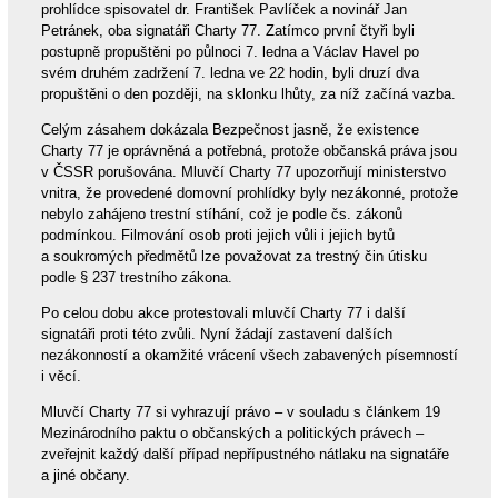
prohlídce spisovatel dr. František Pavlíček a novinář Jan
Petránek, oba signatáři Charty 77. Zatímco první čtyři byli
postupně propuštěni po půlnoci 7. ledna a Václav Havel po
svém druhém zadržení 7. ledna ve 22 hodin, byli druzí dva
propuštěni o den později, na sklonku lhůty, za níž začíná vazba.
Celým zásahem dokázala Bezpečnost jasně, že existence
Charty 77 je oprávněná a potřebná, protože občanská práva jsou
v ČSSR porušována. Mluvčí Charty 77 upozorňují ministerstvo
vnitra, že provedené domovní prohlídky byly nezákonné, protože
nebylo zahájeno trestní stíhání, což je podle čs. zákonů
podmínkou. Filmování osob proti jejich vůli i jejich bytů
a soukromých předmětů lze považovat za trestný čin útisku
podle § 237 trestního zákona.
Po celou dobu akce protestovali mluvčí Charty 77 i další
signatáři proti této zvůli. Nyní žádají zastavení dalších
nezákonností a okamžité vrácení všech zabavených písemností
i věcí.
Mluvčí Charty 77 si vyhrazují právo – v souladu s článkem 19
Mezinárodního paktu o občanských a politických právech –
zveřejnit každý další případ nepřípustného nátlaku na signatáře
a jiné občany.