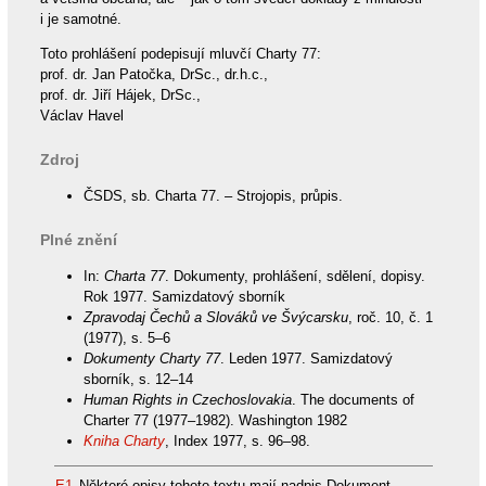
i je samotné.
Toto prohlášení podepisují mluvčí Charty 77:
prof. dr. Jan Patočka, DrSc., dr.h.c.,
prof. dr. Jiří Hájek, DrSc.,
Václav Havel
Zdroj
ČSDS, sb. Charta 77. – Strojopis, průpis.
Plné znění
In:
Charta 77
. Dokumenty, prohlášení, sdělení, dopisy.
Rok 1977. Samizdatový sborník
Zpravodaj Čechů a Slováků ve Švýcarsku
, roč. 10, č. 1
(1977), s. 5–6
Dokumenty Charty 77
. Leden 1977. Samizdatový
sborník, s. 12–14
Human Rights in Czechoslovakia
. The documents of
Charter 77 (1977–1982). Washington 1982
Kniha Charty
, Index 1977, s. 96–98.
E1.
Některé opisy tohoto textu mají nadpis Dokument