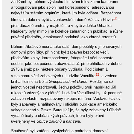
Zadržení byli během výslechu filmováni televizními kamerami
a fotografováni jako špioni nad korespondencí adresovanou
nejvyšším státním orgánům, která jim byla odňata. Bezpečnost
E2
filmovala dále i v bytě a venkovském domě Václava Havla
–
přes důrazné protesty majitelů – a v bytě Zdeňka Urbánka.
Natáčeny byly mimo jiné kolekce zahraničních publikací a různé
privátní předměty, aranžované obdobně jako zbraně teroristů.
Během tříkrálové noci a také další den proběhly u jmenovaných
domovní prohlídky, při nichž byl zabaven bezpočet věcí,
především knihy, korespondence, fotografie i věci naprosto
osobní, jaké bezpečnost zabavovala už při prohlídkách v dubnu
1975 a jimiž pak některé občany vydírala. Pod číslem 1
E3
v seznamu věcí zabavených u Ludvíka Vaculíka
je vedena
kniha Heinricha Bölla
Gruppenbild mit Dame
. Později se už
jednotlivostmi nezdržovali. Jednu položku tvoří například „60
rukopisů vázaných v plátně“. Ludvíku Vaculíkovi byl už podruhé
zabaven vlastní rozpracovaný rukopis románu. Václavu Havlovi
byly zabaveny a nafilmovány i oficiální publikace amerického
velvyslanectví v Praze. Burcující je, že byly zabaveny i úředně
vydané texty o občanských právech, které byly právě
uveřejněny ve
Sbírce zákonů a nařízení
.
Současně byli zatčeni, vyslýcháni a podrobeni domovní