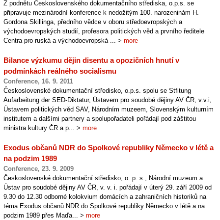
Z podnětu Československého dokumentačního střediska, o.p.s. se
připravuje mezinárodní konference k nedožitým 100. narozeninám H.
Gordona Skillinga, předního vědce v oboru středoevropských a
východoevropských studií, profesora politických věd a prvního ředitele
Centra pro ruská a východoevropská ... >
more
Bilance výzkumu dějin disentu a opozičních hnutí v
podmínkách reálného socialismu
Conference, 16. 9. 2011
Československé dokumentační středisko, o.p.s. spolu se Stfitung
Aufarbeitung der SED-Diktatur, Ústavem pro soudobé dějiny AV ČR, v.v.i,
Ústavem politických věd SAV, Národním muzeem, Slovenským kulturním
institutem a dalšími partnery a spolupořadateli pořádají pod záštitou
ministra kultury ČR a p... >
more
Exodus občanů NDR do Spolkové republiky Německo v létě a
na podzim 1989
Conference, 23. 9. 2009
Československé dokumentační středisko, o. p. s., Národní muzeum a
Ústav pro soudobé dějiny AV ČR, v. v. i. pořádají v úterý 29. září 2009 od
9.30 do 12.30 odborné kolokvium domácích a zahraničních historiků na
téma Exodus občanů NDR do Spolkové republiky Německo v létě a na
podzim 1989 přes Maďa... >
more