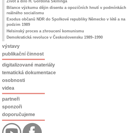
Život a dílo H. Gordona Skillinga
Bilance výzkumu dějin disentu a opozičních hnutí v podmínkách
reálného socialismu
Exodus občanů NDR do Spolkové republiky Německo v létě a na
podzim 1989
Helsinský proces a zhroucení komunismu
Demokratická revoluce v Československu 1989–1990
výstavy
publikační činnost
digitalizované materiály
tematická dokumentace
osobnosti
videa
partneři
sponzoři
doporučujeme