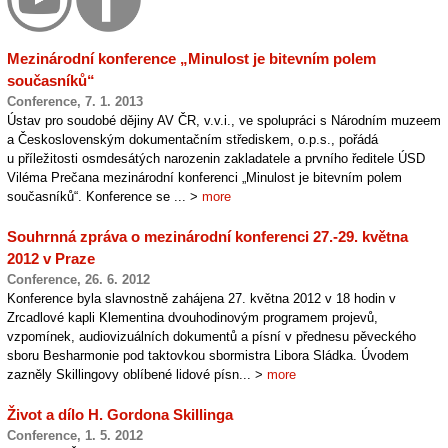
Mezinárodní konference „Minulost je bitevním polem
současníků“
Conference, 7. 1. 2013
Ústav pro soudobé dějiny AV ČR, v.v.i., ve spolupráci s Národním muzeem
a Československým dokumentačním střediskem, o.p.s., pořádá
u příležitosti osmdesátých narozenin zakladatele a prvního ředitele ÚSD
Viléma Prečana mezinárodní konferenci „Minulost je bitevním polem
současníků“. Konference se ... >
more
Souhrnná zpráva o mezinárodní konferenci 27.-29. května
2012 v Praze
Conference, 26. 6. 2012
Konference byla slavnostně zahájena 27. května 2012 v 18 hodin v
Zrcadlové kapli Klementina dvouhodinovým programem projevů,
vzpomínek, audiovizuálních dokumentů a písní v přednesu pěveckého
sboru Besharmonie pod taktovkou sbormistra Libora Sládka. Úvodem
zazněly Skillingovy oblíbené lidové písn... >
more
Život a dílo H. Gordona Skillinga
Conference, 1. 5. 2012