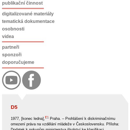
publikační činnost
digitalizované materiály
tematická dokumentace
osobnosti
videa
partneři
sponzoři
doporučujeme
D5
E1
1977, [konec ledna],
Praha. – Prohlášení k diskriminačnímu
omezení práva na vzdělání mládeže v Československu. Příloha:
Dodatek k pokynům ministerstva školství ke klasifikaci