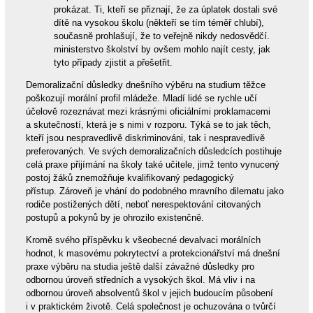
prokázat. Ti, kteří se přiznají, že za úplatek dostali své
dítě na vysokou školu (někteří se tím téměř chlubí),
současně prohlašují, že to veřejně nikdy nedosvědčí.
ministerstvo školství by ovšem mohlo najít cesty, jak
tyto případy zjistit a přešetřit.
Demoralizační důsledky dnešního výběru na studium těžce
poškozují morální profil mládeže. Mladí lidé se rychle učí
účelově rozeznávat mezi krásnými oficiálními proklamacemi
a skutečností, která je s nimi v rozporu. Týká se to jak těch,
kteří jsou nespravedlivě diskriminováni, tak i nespravedlivě
preferovaných. Ve svých demoralizačních důsledcích postihuje
celá praxe přijímání na školy také učitele, jimž tento vynucený
postoj žáků znemožňuje kvalifikovaný pedagogický
přístup. Zároveň je vhání do podobného mravního dilematu jako
rodiče postižených dětí, neboť nerespektování citovaných
postupů a pokynů by je ohrozilo existenčně.
Kromě svého příspěvku k všeobecné devalvaci morálních
hodnot, k masovému pokrytectví a protekcionářství má dnešní
praxe výběru na studia ještě další závažné důsledky pro
odbornou úroveň středních a vysokých škol. Má vliv i na
odbornou úroveň absolventů škol v jejich budoucím působení
i v praktickém životě. Celá společnost je ochuzována o tvůrčí