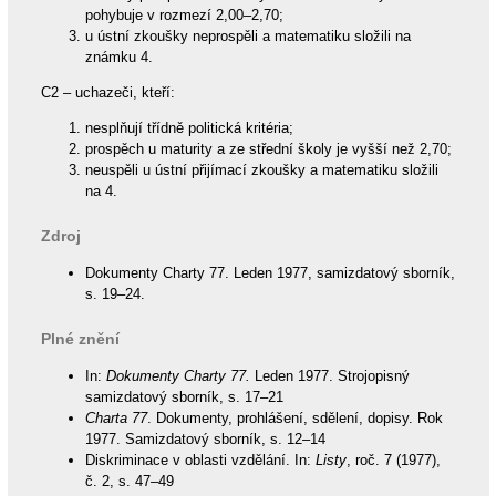
pohybuje v rozmezí 2,00–2,70;
u ústní zkoušky neprospěli a matematiku složili na
známku 4.
C2 – uchazeči, kteří:
nesplňují třídně politická kritéria;
prospěch u maturity a ze střední školy je vyšší než 2,70;
neuspěli u ústní přijímací zkoušky a matematiku složili
na 4.
Zdroj
Dokumenty Charty 77. Leden 1977, samizdatový sborník,
s. 19–24.
Plné znění
In:
Dokumenty Charty 77.
Leden 1977. Strojopisný
samizdatový sborník, s. 17–21
Charta 77
. Dokumenty, prohlášení, sdělení, dopisy. Rok
1977. Samizdatový sborník, s. 12–14
Diskriminace v oblasti vzdělání. In:
Listy
, roč. 7 (1977),
č. 2, s. 47–49