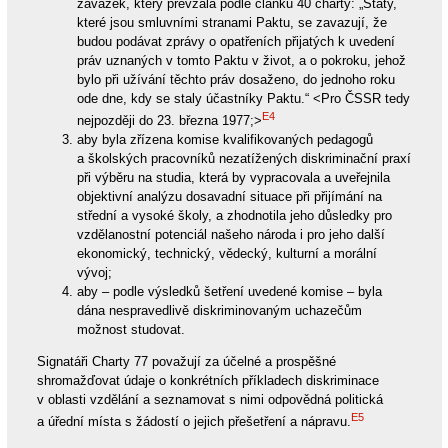
závazek, který převzala podle článku 40 charty: „Státy,
které jsou smluvními stranami Paktu, se zavazují, že
budou podávat zprávy o opatřeních přijatých k uvedení
práv uznaných v tomto Paktu v život, a o pokroku, jehož
bylo při užívání těchto práv dosaženo, do jednoho roku
ode dne, kdy se staly účastníky Paktu.“ <Pro ČSSR tedy
E4
nejpozději do 23. března 1977;>
aby byla zřízena komise kvalifikovaných pedagogů
a školských pracovníků nezatížených diskriminační praxí
při výběru na studia, která by vypracovala a uveřejnila
objektivní analýzu dosavadní situace při přijímání na
střední a vysoké školy, a zhodnotila jeho důsledky pro
vzdělanostní potenciál našeho národa i pro jeho další
ekonomický, technický, vědecký, kulturní a morální
vývoj;
aby – podle výsledků šetření uvedené komise – byla
dána nespravedlivě diskriminovaným uchazečům
možnost studovat.
Signatáři Charty 77 považují za účelné a prospěšné
shromažďovat údaje o konkrétních příkladech diskriminace
v oblasti vzdělání a seznamovat s nimi odpovědná politická
E5
a úřední místa s žádostí o jejich přešetření a nápravu.