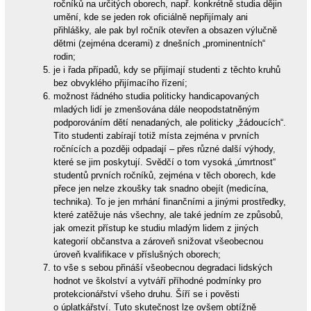
ročníků na určitých oborech, např. konkrétně studia dějin
umění, kde se jeden rok oficiálně nepřijímaly ani
přihlášky, ale pak byl ročník otevřen a obsazen výlučně
dětmi (zejména dcerami) z dnešních „prominentních“
rodin;
je i řada případů, kdy se přijímají studenti z těchto kruhů
bez obvyklého přijímacího řízení;
možnost řádného studia politicky handicapovaných
mladých lidí je zmenšována dále neopodstatněným
podporováním dětí nenadaných, ale politicky „žádoucích“.
Tito studenti zabírají totiž místa zejména v prvních
ročnících a později odpadají – přes různé další výhody,
které se jim poskytují. Svědčí o tom vysoká „úmrtnost“
studentů prvních ročníků, zejména v těch oborech, kde
přece jen nelze zkoušky tak snadno obejít (medicína,
technika). To je jen mrhání finančními a jinými prostředky,
které zatěžuje nás všechny, ale také jedním ze způsobů,
jak omezit přístup ke studiu mladým lidem z jiných
kategorií občanstva a zároveň snižovat všeobecnou
úroveň kvalifikace v příslušných oborech;
to vše s sebou přináší všeobecnou degradaci lidských
hodnot ve školství a vytváří příhodné podmínky pro
protekcionářství všeho druhu. Šíří se i pověsti
o úplatkářství. Tuto skutečnost lze ovšem obtížně