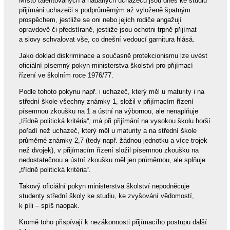
Místo talentovaných a nadaných uchazečů jsou dnes ke studiu
přijímáni uchazeči s podprůměrným až vyloženě špatným
prospěchem, jestliže se oni nebo jejich rodiče angažují
opravdově či předstíraně, jestliže jsou ochotni trpně přijímat
a slovy schvalovat vše, co dnešní vedoucí garnitura hlásá.
Jako doklad diskriminace a současně protekcionismu lze uvést
oficiální písemný pokyn ministerstva školství pro přijímací
řízení ve školním roce 1976/77.
Podle tohoto pokynu např. i uchazeč, který měl u maturity i na
střední škole všechny známky 1, složil v přijímacím řízení
písemnou zkoušku na 1 a ústní na výbornou, ale nenaplňuje
„třídně politická kritéria“, má při přijímání na vysokou školu horší
pořadí než uchazeč, který měl u maturity a na střední škole
průměrné známky 2,7 (tedy např. žádnou jednotku a více trojek
než dvojek), v přijímacím řízení složil písemnou zkoušku na
nedostatečnou a ústní zkoušku měl jen průměrnou, ale splňuje
„třídně politická kritéria“.
Takový oficiální pokyn ministerstva školství nepodněcuje
studenty střední školy ke studiu, ke zvyšování vědomostí,
k píli – spíš naopak.
Kromě toho přispívají k nezákonnosti přijímacího postupu další