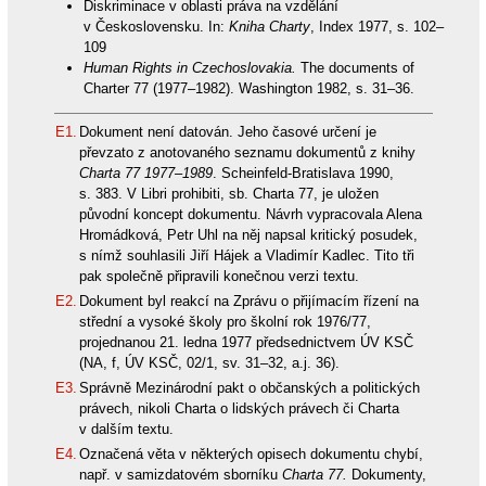
Diskriminace v oblasti práva na vzdělání
v Československu. In:
Kniha Charty
, Index 1977, s. 102–
109
Human Rights in Czechoslovakia.
The documents of
Charter 77 (1977–1982). Washington 1982, s. 31–36.
E1.
Dokument není datován. Jeho časové určení je
převzato z anotovaného seznamu dokumentů z knihy
Charta 77 1977–1989
. Scheinfeld-Bratislava 1990,
s. 383. V Libri prohibiti, sb. Charta 77, je uložen
původní koncept dokumentu. Návrh vypracovala Alena
Hromádková, Petr Uhl na něj napsal kritický posudek,
s nímž souhlasili Jiří Hájek a Vladimír Kadlec. Tito tři
pak společně připravili konečnou verzi textu.
E2.
Dokument byl reakcí na Zprávu o přijímacím řízení na
střední a vysoké školy pro školní rok 1976/77,
projednanou 21. ledna 1977 předsednictvem ÚV KSČ
(NA, f, ÚV KSČ, 02/1, sv. 31–32, a.j. 36).
E3.
Správně Mezinárodní pakt o občanských a politických
právech, nikoli Charta o lidských právech či Charta
v dalším textu.
E4.
Označená věta v některých opisech dokumentu chybí,
např. v samizdatovém sborníku
Charta 77.
Dokumenty,