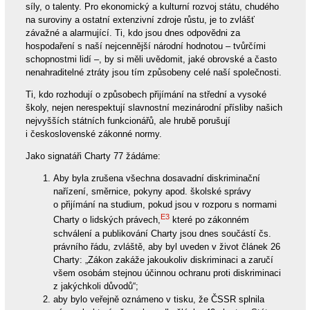
síly, o talenty. Pro ekonomický a kulturní rozvoj státu, chudého
na suroviny a ostatní extenzivní zdroje růstu, je to zvlášť
závažné a alarmující. Ti, kdo jsou dnes odpovědni za
hospodaření s naší nejcennější národní hodnotou – tvůrčími
schopnostmi lidí –, by si měli uvědomit, jaké obrovské a často
nenahraditelné ztráty jsou tím způsobeny celé naší společnosti.
Ti, kdo rozhodují o způsobech přijímání na střední a vysoké
školy, nejen nerespektují slavnostní mezinárodní přísliby našich
nejvyšších státních funkcionářů, ale hrubě porušují
i československé zákonné normy.
Jako signatáři Charty 77 žádáme:
Aby byla zrušena všechna dosavadní diskriminační
nařízení, směrnice, pokyny apod. školské správy
o přijímání na studium, pokud jsou v rozporu s normami
E3
Charty o lidských právech,
které po zákonném
schválení a publikování Charty jsou dnes součástí čs.
právního řádu, zvláště, aby byl uveden v život článek 26
Charty: „Zákon zakáže jakoukoliv diskriminaci a zaručí
všem osobám stejnou účinnou ochranu proti diskriminaci
z jakýchkoli důvodů“;
aby bylo veřejně oznámeno v tisku, že ČSSR splnila