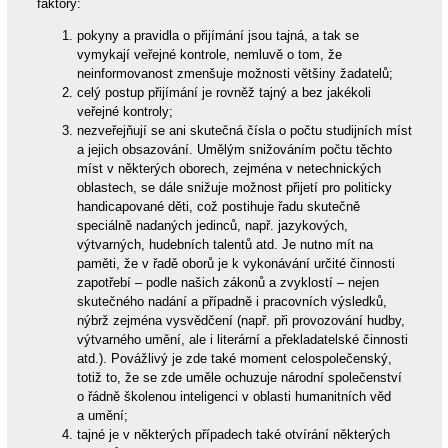
faktory:
pokyny a pravidla o přijímání jsou tajná, a tak se
vymykají veřejné kontrole, nemluvě o tom, že
neinformovanost zmenšuje možnosti většiny žadatelů;
celý postup přijímání je rovněž tajný a bez jakékoli
veřejné kontroly;
nezveřejňují se ani skutečná čísla o počtu studijních míst
a jejich obsazování. Umělým snižováním počtu těchto
míst v některých oborech, zejména v netechnických
oblastech, se dále snižuje možnost přijetí pro politicky
handicapované děti, což postihuje řadu skutečně
speciálně nadaných jedinců, např. jazykových,
výtvarných, hudebních talentů atd. Je nutno mít na
paměti, že v řadě oborů je k vykonávání určité činnosti
zapotřebí – podle našich zákonů a zvyklostí – nejen
skutečného nadání a případně i pracovních výsledků,
nýbrž zejména vysvědčení (např. při provozování hudby,
výtvarného umění, ale i literární a překladatelské činnosti
atd.). Povážlivý je zde také moment celospolečenský,
totiž to, že se zde uměle ochuzuje národní společenství
o řádně školenou inteligenci v oblasti humanitních věd
a umění;
tajné je v některých případech také otvírání některých