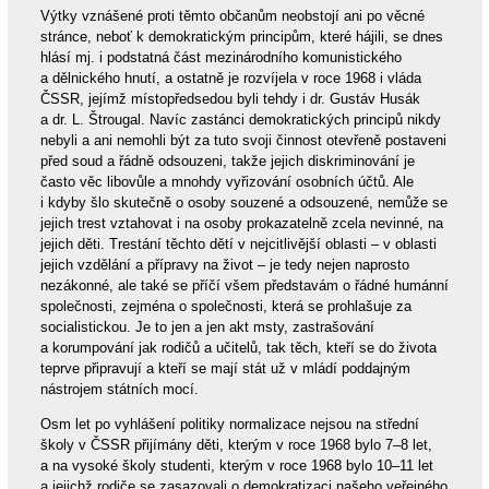
Výtky vznášené proti těmto občanům neobstojí ani po věcné
stránce, neboť k demokratickým principům, které hájili, se dnes
hlásí mj. i podstatná část mezinárodního komunistického
a dělnického hnutí, a ostatně je rozvíjela v roce 1968 i vláda
ČSSR, jejímž místopředsedou byli tehdy i dr. Gustáv Husák
a dr. L. Štrougal. Navíc zastánci demokratických principů nikdy
nebyli a ani nemohli být za tuto svoji činnost otevřeně postaveni
před soud a řádně odsouzeni, takže jejich diskriminování je
často věc libovůle a mnohdy vyřizování osobních účtů. Ale
i kdyby šlo skutečně o osoby souzené a odsouzené, nemůže se
jejich trest vztahovat i na osoby prokazatelně zcela nevinné, na
jejich děti. Trestání těchto dětí v nejcitlivější oblasti – v oblasti
jejich vzdělání a přípravy na život – je tedy nejen naprosto
nezákonné, ale také se příčí všem představám o řádné humánní
společnosti, zejména o společnosti, která se prohlašuje za
socialistickou. Je to jen a jen akt msty, zastrašování
a korumpování jak rodičů a učitelů, tak těch, kteří se do života
teprve připravují a kteří se mají stát už v mládí poddajným
nástrojem státních mocí.
Osm let po vyhlášení politiky normalizace nejsou na střední
školy v ČSSR přijímány děti, kterým v roce 1968 bylo 7–8 let,
a na vysoké školy studenti, kterým v roce 1968 bylo 10–11 let
a jejichž rodiče se zasazovali o demokratizaci našeho veřejného