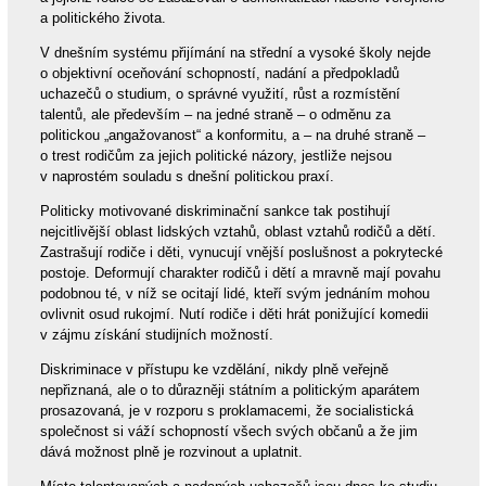
a politického života.
V dnešním systému přijímání na střední a vysoké školy nejde
o objektivní oceňování schopností, nadání a předpokladů
uchazečů o studium, o správné využití, růst a rozmístění
talentů, ale především – na jedné straně – o odměnu za
politickou „angažovanost“ a konformitu, a – na druhé straně –
o trest rodičům za jejich politické názory, jestliže nejsou
v naprostém souladu s dnešní politickou praxí.
Politicky motivované diskriminační sankce tak postihují
nejcitlivější oblast lidských vztahů, oblast vztahů rodičů a dětí.
Zastrašují rodiče i děti, vynucují vnější poslušnost a pokrytecké
postoje. Deformují charakter rodičů i dětí a mravně mají povahu
podobnou té, v níž se ocitají lidé, kteří svým jednáním mohou
ovlivnit osud rukojmí. Nutí rodiče i děti hrát ponižující komedii
v zájmu získání studijních možností.
Diskriminace v přístupu ke vzdělání, nikdy plně veřejně
nepřiznaná, ale o to důrazněji státním a politickým aparátem
prosazovaná, je v rozporu s proklamacemi, že socialistická
společnost si váží schopností všech svých občanů a že jim
dává možnost plně je rozvinout a uplatnit.