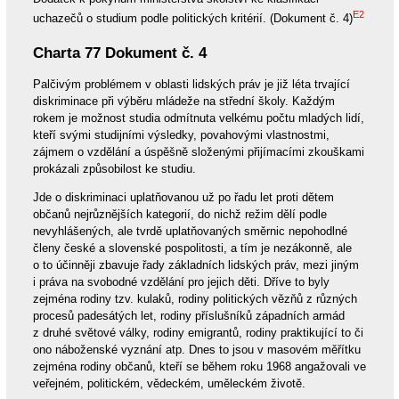
E2
uchazečů o studium podle politických kritérií. (Dokument č. 4)
Charta 77 Dokument č. 4
Palčivým problémem v oblasti lidských práv je již léta trvající
diskriminace při výběru mládeže na střední školy. Každým
rokem je možnost studia odmítnuta velkému počtu mladých lidí,
kteří svými studijními výsledky, povahovými vlastnostmi,
zájmem o vzdělání a úspěšně složenými přijímacími zkouškami
prokázali způsobilost ke studiu.
Jde o diskriminaci uplatňovanou už po řadu let proti dětem
občanů nejrůznějších kategorií, do nichž režim dělí podle
nevyhlášených, ale tvrdě uplatňovaných směrnic nepohodlné
členy české a slovenské pospolitosti, a tím je nezákonně, ale
o to účinněji zbavuje řady základních lidských práv, mezi jiným
i práva na svobodné vzdělání pro jejich děti. Dříve to byly
zejména rodiny tzv. kulaků, rodiny politických vězňů z různých
procesů padesátých let, rodiny příslušníků západních armád
z druhé světové války, rodiny emigrantů, rodiny praktikující to či
ono náboženské vyznání atp. Dnes to jsou v masovém měřítku
zejména rodiny občanů, kteří se během roku 1968 angažovali ve
veřejném, politickém, vědeckém, uměleckém životě.