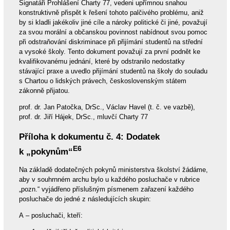
Signatáři Prohlášení Charty 77, vedeni upřímnou snahou
konstruktivně přispět k řešení tohoto palčivého problému, aniž
by si kladli jakékoliv jiné cíle a nároky politické či jiné, považují
za svou morální a občanskou povinnost nabídnout svou pomoc
při odstraňování diskriminace při přijímání studentů na střední
a vysoké školy. Tento dokument považují za první podnět ke
kvalifikovanému jednání, které by odstranilo nedostatky
stávající praxe a uvedlo přijímání studentů na školy do souladu
s Chartou o lidských právech, československým státem
zákonně přijatou.
prof. dr. Jan Patočka, DrSc., Václav Havel (t. č. ve vazbě),
prof. dr. Jiří Hájek, DrSc., mluvčí Charty 77
Příloha k dokumentu č. 4: Dodatek
E6
k „pokynům“
Na základě dodatečných pokynů ministerstva školství žádáme,
aby v souhrnném archu bylo u každého posluchače v rubrice
„pozn.“ vyjádřeno příslušným písmenem zařazení každého
posluchače do jedné z následujících skupin:
A – posluchači, kteří: