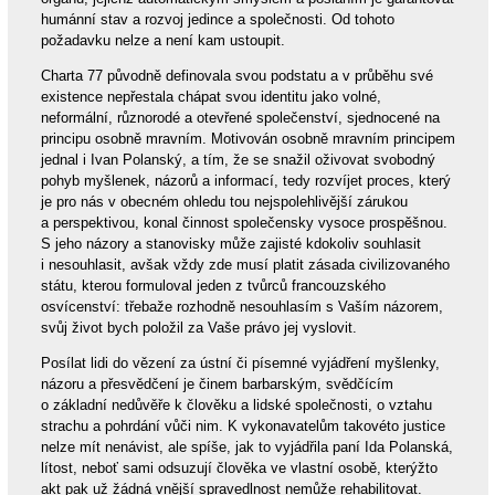
humánní stav a rozvoj jedince a společnosti. Od tohoto
požadavku nelze a není kam ustoupit.
Charta 77 původně definovala svou podstatu a v průběhu své
existence nepřestala chápat svou identitu jako volné,
neformální, různorodé a otevřené společenství, sjednocené na
principu osobně mravním. Motivován osobně mravním principem
jednal i Ivan Polanský, a tím, že se snažil oživovat svobodný
pohyb myšlenek, názorů a informací, tedy rozvíjet proces, který
je pro nás v obecném ohledu tou nejspolehlivější zárukou
a perspektivou, konal činnost společensky vysoce prospěšnou.
S jeho názory a stanovisky může zajisté kdokoliv souhlasit
i nesouhlasit, avšak vždy zde musí platit zásada civilizovaného
státu, kterou formuloval jeden z tvůrců francouzského
osvícenství: třebaže rozhodně nesouhlasím s Vaším názorem,
svůj život bych položil za Vaše právo jej vyslovit.
Posílat lidi do vězení za ústní či písemné vyjádření myšlenky,
názoru a přesvědčení je činem barbarským, svědčícím
o základní nedůvěře k člověku a lidské společnosti, o vztahu
strachu a pohrdání vůči nim. K vykonavatelům takovéto justice
nelze mít nenávist, ale spíše, jak to vyjádřila paní Ida Polanská,
lítost, neboť sami odsuzují člověka ve vlastní osobě, kterýžto
akt pak už žádná vnější spravedlnost nemůže rehabilitovat.