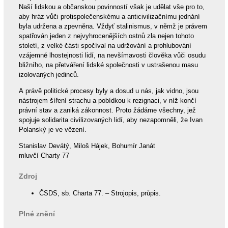
Naší lidskou a občanskou povinností však je udělat vše pro to,
aby hráz vůči protispolečenskému a anticivilizačnímu jednání
byla udržena a zpevněna. Vždyť stalinismus, v němž je právem
spatřován jeden z nejvyhrocenějších ostnů zla nejen tohoto
století, z velké části spočíval na udržování a prohlubování
vzájemné lhostejnosti lidí, na nevšímavosti člověka vůči osudu
bližního, na přetváření lidské společnosti v ustrašenou masu
izolovaných jedinců.
A právě politické procesy byly a dosud u nás, jak vidno, jsou
nástrojem šíření strachu a pobídkou k rezignaci, v níž končí
právní stav a zaniká zákonnost. Proto žádáme všechny, jež
spojuje solidarita civilizovaných lidí, aby nezapomněli, že Ivan
Polanský je ve vězení.
Stanislav Devátý, Miloš Hájek, Bohumír Janát
mluvčí Charty 77
Zdroj
ČSDS, sb. Charta 77. – Strojopis, průpis.
Plné znění