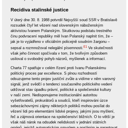
Recidiva stalinské justice
V úterý dne 30. 8. 1988 potvrdil Nejvyšší soud SSR v Bratislavě
rozsudek čtyř let vězení nad slovenským náboženským
aktivistou Ivanem Polanským. Skutkovou podstatu trestného
činu podvracení republiky měl Ivan Polanský naplnit tím, že –
jak je to vyjádřeno v oficiálním policejně soudním žargonu –
E1
sepsal a rozmnožoval nelegální písemnosti.
Ve skutečnosti
však jeho činnost spočívala v tom, že tvořivým způsobem
usiloval o svobodný pohyb názorů, myšlenek a informací.
Charta 77 spatřuje v celém řízení proti Ivanu Polanskému
politický proces par excellence. S plnou rozhodností
odsuzujeme tento projev justiční zvůle a vidíme v něm varovný
signál, jenž svědčí o tendenci současného politického vedení
udržovat stav úpadku právní, politické a společenské kultury
v naší zemi. Nedisponujeme institucionální autoritou
vyšetřovatelů, prokurátorů a soudců, kteří inspirováni úzce
sebezáchovnými zájmy některých politiků mohou posílat do
vězení lidi pro elementární lidské projevy, jakými jsou myšlení,
řeč a zájmová orientace na společenství bližních. O to větší je
však náš nárok na odsudek nelidskosti v jednání státních
orgánů, jejichž automatickým smyslem a posláním je garantovat