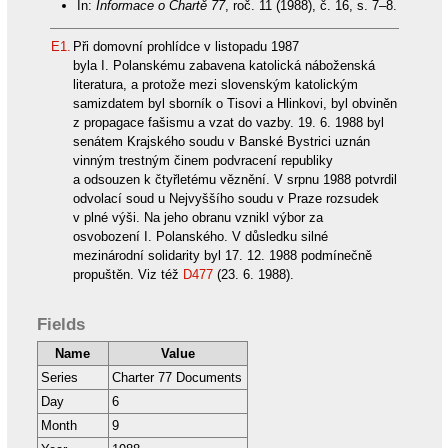
In:
Informace o Chartě 77
, roč. 11 (1988), č. 16, s. 7–8.
E1.
Při domovní prohlídce v listopadu 1987
byla I. Polanskému zabavena katolická náboženská
literatura, a protože mezi slovenským katolickým
samizdatem byl sborník o Tisovi a Hlinkovi, byl obviněn
z propagace fašismu a vzat do vazby. 19. 6. 1988 byl
senátem Krajského soudu v Banské Bystrici uznán
vinným trestným činem podvracení republiky
a odsouzen k čtyřletému věznění. V srpnu 1988 potvrdil
odvolací soud u Nejvyššího soudu v Praze rozsudek
v plné výši. Na jeho obranu vznikl výbor za
osvobození I. Polanského. V důsledku silné
mezinárodní solidarity byl 17. 12. 1988 podmínečně
propuštěn. Viz též
D477
(23. 6. 1988).
Fields
Name
Value
Series
Charter 77 Documents
Day
6
Month
9