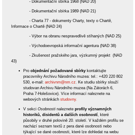
- Dokumentační sbírka 1968 (NAD 20)
- Dokumentační sbírka 1989 (NAD 21)
- Charta 77 - dokumenty Charty, texty o Chartě,
Informace o Chartě (NAD 24)
- Výbor na obranu nespravedlivě stíhaných (NAD 25)
- Východoevropská informační agentura (NAD 38)
- Zkušenost pražského jara, výzkumný projekt (NAD
43)
Pro
objednání požadované sbírky
kontaktujte
pracovníky Archivu Národního muzea: tel.: +420 220 802
530, e-mail:
archivnm@nm.cz
. Ke studiu sbírky slouží
studovan Archivu Národního muzea (Na Zátorách 6,
Praha 7-Holešovice). Více informací naleznete na
webových stránkách
studovny.
V sekci
Osobnosti
naleznete
profily významných
historiků, disidentů a dalších osobností
, které
působily v druhé polovině 20. století. V každém profilu se
nachází seznam textů z pera dané osobnosti nebo
týkající se dané osobnosti, které lze dohledat na webu