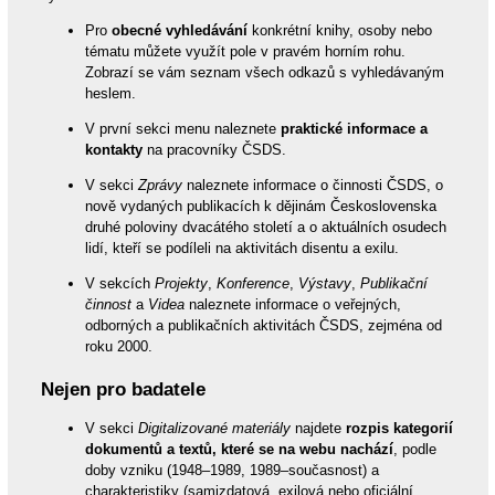
Pro
obecné vyhledávání
konkrétní knihy, osoby nebo
tématu můžete využít pole v pravém horním rohu.
Zobrazí se vám seznam všech odkazů s vyhledávaným
heslem.
V první sekci menu naleznete
praktické informace a
kontakty
na pracovníky ČSDS.
V sekci
Zprávy
naleznete informace o činnosti ČSDS, o
nově vydaných publikacích k dějinám Československa
druhé poloviny dvacátého století a o aktuálních osudech
lidí, kteří se podíleli na aktivitách disentu a exilu.
V sekcích
Projekty
,
Konference
,
Výstavy
,
Publikační
činnost
a
Videa
naleznete informace o veřejných,
odborných a publikačních aktivitách ČSDS, zejména od
roku 2000.
Nejen pro badatele
V sekci
Digitalizované materiály
najdete
rozpis kategorií
dokumentů a textů, které se na webu nachází
, podle
doby vzniku (1948–1989, 1989–současnost) a
charakteristiky (samizdatová, exilová nebo oficiální