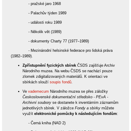
- pražské jaro 1968
- Palachův týden 1989
- události roku 1989
- Několik vět (1989)
- dokumenty Charty 77 (1977–1989)
- Mezinárodní helsinské federace pro lidská práva
(1982–1989).
Zpřístupnění fyzických sbírek
ČSDS zajišťuje Archiv
Národního muzea. Na webu ČSDS se nachází pouze
zlomek zdigitalizovaných materiálů. K orientaci ve
sbírkách slouží
soupis fondů
.
Ve
vademecum
Národního muzea se přes záložky
Československé dokumentační středisko
-
PEvA
-
Archivní soubory
se dostanete k inventárním záznamům
jednotlivých sbírek. V záložce
Fondy a sbírky
můžete
využít
elektronické pomůcky k následujícím fondům
:
- Černá kniha (NAD 2)