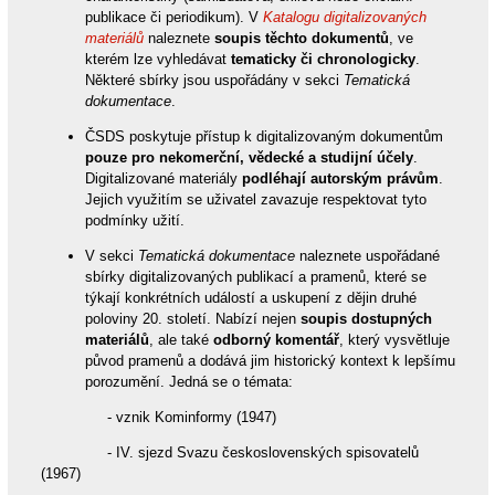
publikace či periodikum). V
Katalogu digitalizovaných
materiálů
naleznete
soupis těchto dokumentů
, ve
kterém lze vyhledávat
tematicky či chronologicky
.
Některé sbírky jsou uspořádány v sekci
Tematická
dokumentace
.
ČSDS poskytuje přístup k digitalizovaným dokumentům
pouze pro nekomerční, vědecké a studijní účely
.
Digitalizované materiály
podléhají autorským právům
.
Jejich využitím se uživatel zavazuje respektovat tyto
podmínky užití.
V sekci
Tematická dokumentace
naleznete uspořádané
sbírky digitalizovaných publikací a pramenů, které se
týkají konkrétních událostí a uskupení z dějin druhé
poloviny 20. století. Nabízí nejen
soupis dostupných
materiálů
, ale také
odborný komentář
, který vysvětluje
původ pramenů a dodává jim historický kontext k lepšímu
porozumění. Jedná se o témata:
- vznik Kominformy (1947)
- IV. sjezd Svazu československých spisovatelů
(1967)