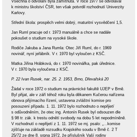
Všechna o odvolání byla zamítnuta. V roce 1977 se odvolával
k ministru školství ČSR, ten však potvrdil rozhodnutí Univerzity
Karlovy.
Střední škola: prospěch velmi dobrý, maturitní vysvědčení 1,5.
Jan Ruml pracuje od r. 1973 manuálně a chce se nadále
pokoušet o studium na vysoké škole.
Rodiče Jakuba a Jana Rumla: Otec Jiří Ruml, do r. 1969
novinář, nyní jeřábník. V r. 1970 byl vyloučen z KSČ.
Matka Jiřina Hrábková, do r. 1970 novinářka, pak úřednice.
V r. 1970 byla vyloučena z KSČ.
P. 22 Ivan Rusek, nar. 25. 2. 1953, Brno, Dřevařská 20
Žádal v roce 1972 o studium na právnické fakultě UJEP v Brně.
Byl přijat, ale v září téhož roku byla děkanem Kučerou nařízena
obnova přijímacího řízení, ustavena zvláštní komise pro
posouzení případu. 1. 11. 1972 bylo rozhodnuto o
nepřijetí
s odůvodněním, že otec ing. Antonín Rusek byl odsouzen dle
§ 98 tr. zák. k trestu odnětí svobody na dobu 5 let nepodmíněně.
V rozhodnutí o nepřijetí z 1. 11. 1972 se mj. psalo: „…komise
zjišťuje na základě rozsudku Krajského soudu v Brně č. 2 T
25/72 ze dne 8. srpna 1972, že příslušník Vaší rodiny