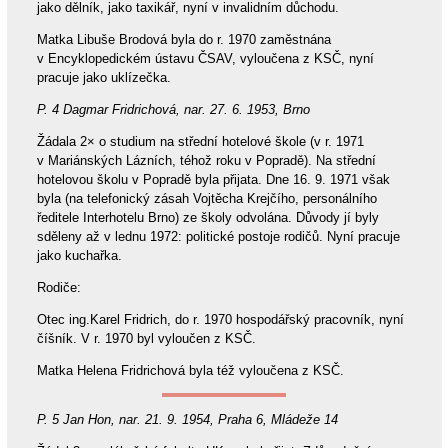
jako dělník, jako taxikář, nyní v invalidním důchodu.
Matka Libuše Brodová byla do r. 1970 zaměstnána
v Encyklopedickém ústavu ČSAV, vyloučena z KSČ, nyní
pracuje jako uklízečka.
P. 4 Dagmar Fridrichová, nar. 27. 6. 1953, Brno
Žádala 2× o studium na střední hotelové škole (v r. 1971
v Mariánských Lázních, téhož roku v Popradě). Na střední
hotelovou školu v Popradě byla přijata. Dne 16. 9. 1971 však
byla (na telefonický zásah Vojtěcha Krejčího, personálního
ředitele Interhotelu Brno) ze školy odvolána. Důvody jí byly
sděleny až v lednu 1972: politické postoje rodičů. Nyní pracuje
jako kuchařka.
Rodiče:
Otec ing.Karel Fridrich, do r. 1970 hospodářský pracovník, nyní
číšník. V r. 1970 byl vyloučen z KSČ.
Matka Helena Fridrichová byla též vyloučena z KSČ.
P. 5 Jan Hon, nar. 21. 9. 1954, Praha 6, Mládeže 14