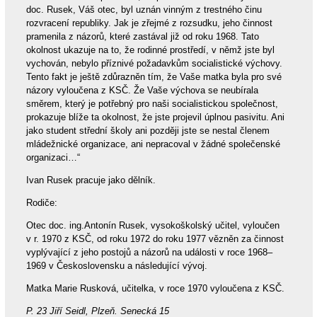
doc. Rusek, Váš otec, byl uznán vinným z trestného činu
rozvracení republiky. Jak je zřejmé z rozsudku, jeho činnost
pramenila z názorů, které zastával již od roku 1968. Tato
okolnost ukazuje na to, že rodinné prostředí, v němž jste byl
vychován, nebylo příznivé požadavkům socialistické výchovy.
Tento fakt je ještě zdůrazněn tím, že Vaše matka byla pro své
názory vyloučena z KSČ. Že Vaše výchova se neubírala
směrem, který je potřebný pro naši socialistickou společnost,
prokazuje blíže ta okolnost, že jste projevil úplnou pasivitu. Ani
jako student střední školy ani později jste se nestal členem
mládežnické organizace, ani nepracoval v žádné společenské
organizaci…“
Ivan Rusek pracuje jako dělník.
Rodiče:
Otec doc. ing.Antonín Rusek, vysokoškolský učitel, vyloučen
v r. 1970 z KSČ, od roku 1972 do roku 1977 vězněn za činnost
vyplývající z jeho postojů a názorů na události v roce 1968–
1969 v Československu a následující vývoj.
Matka Marie Rusková, učitelka, v roce 1970 vyloučena z KSČ.
P. 23 Jiří Seidl, Plzeň. Senecká 15