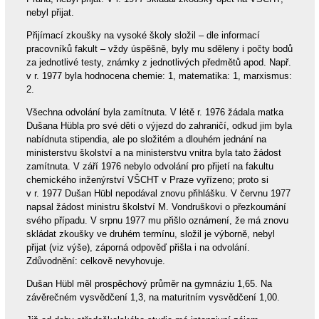
nebyl přijat.
Přijímací zkoušky na vysoké školy složil – dle informací
pracovníků fakult – vždy úspěšně, byly mu sděleny i počty bodů
za jednotlivé testy, známky z jednotlivých předmětů apod. Např.
v r. 1977 byla hodnocena chemie: 1, matematika: 1, marxismus:
2.
Všechna odvolání byla zamítnuta. V létě r. 1976 žádala matka
Dušana Hübla pro své děti o výjezd do zahraničí, odkud jim byla
nabídnuta stipendia, ale po složitém a dlouhém jednání na
ministerstvu školství a na ministerstvu vnitra byla tato žádost
zamítnuta. V září 1976 nebylo odvolání pro přijetí na fakultu
chemického inženýrství VŠCHT v Praze vyřízeno; proto si
v r. 1977 Dušan Hübl nepodával znovu přihlášku. V červnu 1977
napsal žádost ministru školství M. Vondruškovi o přezkoumání
svého případu. V srpnu 1977 mu přišlo oznámení, že má znovu
skládat zkoušky ve druhém termínu, složil je výborně, nebyl
přijat (viz výše), záporná odpověď přišla i na odvolání.
Zdůvodnění: celkově nevyhovuje.
Dušan Hübl měl prospěchový průměr na gymnáziu 1,65. Na
závěrečném vysvědčení 1,3, na maturitním vysvědčení 1,00.