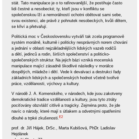
stát. Tato manipulace je o to rafinovanější, že postihuje často
lidi čestné a nesobecké; ty, kteří jsou v konfliktu se
společenskou lží a nemorálností ochotni obětovat sami sebe,
svou existenci, ale právě z pohnutek nesobeckých, kvůli dětem,
se křiví a přetvařují.
Politická moc v Československu vytváří tak zcela programově
systém morálně, kulturně i politicky nesprávných norem chování
a jednání v oblasti nejzákladnějších lidských vazeb rodičů
a dětí, jedinců a rodin, širších společenství a politicko-
společenských struktur. Na jejich bázi vzniká mocenská
manipulace mající zásadně škodlivé následky v morálce
dospělých, mládeže i dětí. Vede k devalvaci a destrukci řady
základních lidských a společenských hodnot včetně tvořivé
práce, vzdělanosti, výchovy a kultury.
V národě J. A. Komenského, v národech, kde jsou zakotveny
demokratické tradice vzdělanosti a kultury, jsou tyto ztráty
pociťovány obzvlášť citlivě a tragicky. Zejména proto, že jde
navíc o národy, které mají s útlakem a odvetnými opatřeními
E2
dlouhé a trpké zkušenosti.
prof. dr. Jiří Hájek, DrSc., Marta Kubišová, PhDr. Ladislav
Hejdánek