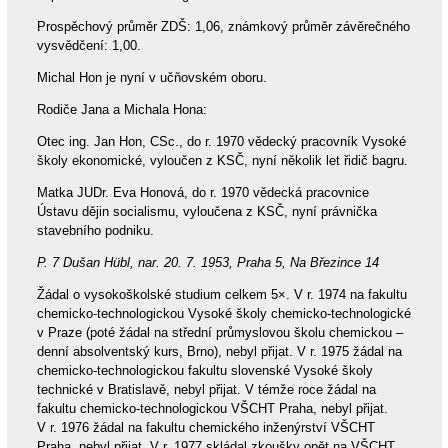
Prospěchový průměr ZDŠ: 1,06, známkový průměr závěrečného
vysvědčení: 1,00.
Michal Hon je nyní v učňovském oboru.
Rodiče Jana a Michala Hona:
Otec ing. Jan Hon, CSc., do r. 1970 vědecký pracovník Vysoké
školy ekonomické, vyloučen z KSČ, nyní několik let řidič bagru.
Matka JUDr. Eva Honová, do r. 1970 vědecká pracovnice
Ústavu dějin socialismu, vyloučena z KSČ, nyní právnička
stavebního podniku.
P. 7 Dušan Hübl, nar. 20. 7. 1953, Praha 5, Na Březince 14
Žádal o vysokoškolské studium celkem 5×. V r. 1974 na fakultu
chemicko-technologickou Vysoké školy chemicko-technologické
v Praze (poté žádal na střední průmyslovou školu chemickou –
denní absolventský kurs, Brno), nebyl přijat. V r. 1975 žádal na
chemicko-technologickou fakultu slovenské Vysoké školy
technické v Bratislavě, nebyl přijat. V témže roce žádal na
fakultu chemicko-technologickou VŠCHT Praha, nebyl přijat.
V r. 1976 žádal na fakultu chemického inženýrství VŠCHT
Praha, nebyl přijat. V r. 1977 skládal zkoušky opět na VŠCHT,