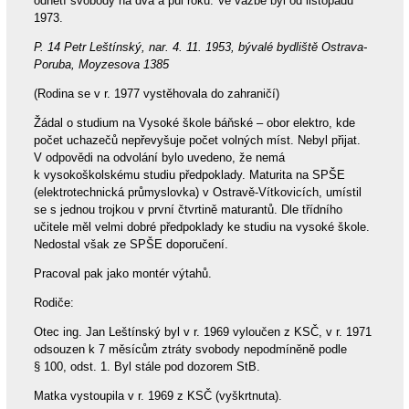
odnětí svobody na dva a půl roku. Ve vazbě byl od listopadu
1973.
P. 14 Petr Leštínský, nar. 4. 11. 1953, bývalé bydliště Ostrava-
Poruba, Moyzesova 1385
(Rodina se v r. 1977 vystěhovala do zahraničí)
Žádal o studium na Vysoké škole báňské – obor elektro, kde
počet uchazečů nepřevyšuje počet volných míst. Nebyl přijat.
V odpovědi na odvolání bylo uvedeno, že nemá
k vysokoškolskému studiu předpoklady. Maturita na SPŠE
(elektrotechnická průmyslovka) v Ostravě-Vítkovicích, umístil
se s jednou trojkou v první čtvrtině maturantů. Dle třídního
učitele měl velmi dobré předpoklady ke studiu na vysoké škole.
Nedostal však ze SPŠE doporučení.
Pracoval pak jako montér výtahů.
Rodiče:
Otec ing. Jan Leštínský byl v r. 1969 vyloučen z KSČ, v r. 1971
odsouzen k 7 měsícům ztráty svobody nepodmíněně podle
§ 100, odst. 1. Byl stále pod dozorem StB.
Matka vystoupila v r. 1969 z KSČ (vyškrtnuta).