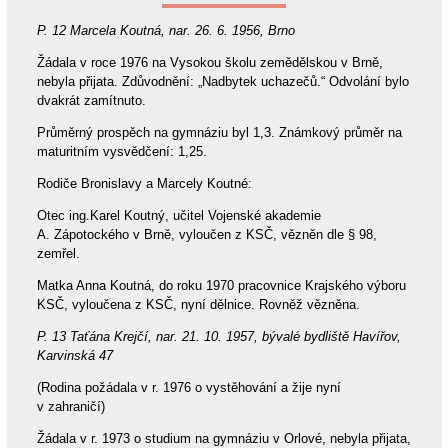
P. 12 Marcela Koutná, nar. 26. 6. 1956, Brno
Žádala v roce 1976 na Vysokou školu zemědělskou v Brně,
nebyla přijata. Zdůvodnění: „Nadbytek uchazečů.“ Odvolání bylo
dvakrát zamítnuto.
Průměrný prospěch na gymnáziu byl 1,3. Známkový průměr na
maturitním vysvědčení: 1,25.
Rodiče Bronislavy a Marcely Koutné:
Otec ing.Karel Koutný, učitel Vojenské akademie
A. Zápotockého v Brně, vyloučen z KSČ, vězněn dle § 98,
zemřel.
Matka Anna Koutná, do roku 1970 pracovnice Krajského výboru
KSČ, vyloučena z KSČ, nyní dělnice. Rovněž vězněna.
P. 13 Taťána Krejčí, nar. 21. 10. 1957, bývalé bydliště Havířov,
Karvinská 47
(Rodina požádala v r. 1976 o vystěhování a žije nyní
v zahraničí)
Žádala v r. 1973 o studium na gymnáziu v Orlové, nebyla přijata,