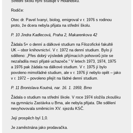
Střední školu nyní studuje v Holandsku.
Rodiče:
Otec dr. Pavel Ivanyi, biolog, emigroval v r. 1976 s rodinou
proto, že dcera nebyla přijata na střední školu.
P. 10 Jindra Kadlecová, Praha 2, Makarenkova 42
Žádala 5× o denní a dálkové studium na Filozofické fakultě
UK – obor knihovnictví. V r. 1972 na denní studium. Bylo jí
sděleno: „Přes dobrý výsledek přijímacích pohovorů jste se
nezařadila mezi přijaté uchazeče.“ V letech 1973, 1974, 1975
a 1976 pak žádala na dálkové studium. V r. 1975 jí bylo
povoleno mimořádné studium, ale v r. 1976 jí nebylo opět – jako
v r. 1972 – povoleno přejít na řádné denní studium.
P. 11 Bronislava Koutná, nar. 16. 1. 1959, Brno
Žádala o studium na střední škole. V roce 1974 složila zkoušku
na gymnáziu Zastávka u Brna, ale nebyla přijata. Dle sdělení
nevyhovovala směrnicím XV. sjezdu KSČ.
Její prospěch byl 1,0.
Je zaměstnána jako prodavačka.