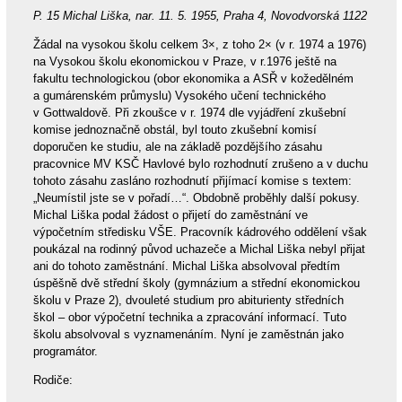
P. 15 Michal Liška, nar. 11. 5. 1955, Praha 4, Novodvorská 1122
Žádal na vysokou školu celkem 3×, z toho 2× (v r. 1974 a 1976)
na Vysokou školu ekonomickou v Praze, v r.1976 ještě na
fakultu technologickou (obor ekonomika a ASŘ v kožedělném
a gumárenském průmyslu) Vysokého učení technického
v Gottwaldově. Při zkoušce v r. 1974 dle vyjádření zkušební
komise jednoznačně obstál, byl touto zkušební komisí
doporučen ke studiu, ale na základě pozdějšího zásahu
pracovnice MV KSČ Havlové bylo rozhodnutí zrušeno a v duchu
tohoto zásahu zasláno rozhodnutí přijímací komise s textem:
„Neumístil jste se v pořadí…“. Obdobně proběhly další pokusy.
Michal Liška podal žádost o přijetí do zaměstnání ve
výpočetním středisku VŠE. Pracovník kádrového oddělení však
poukázal na rodinný původ uchazeče a Michal Liška nebyl přijat
ani do tohoto zaměstnání. Michal Liška absolvoval předtím
úspěšně dvě střední školy (gymnázium a střední ekonomickou
školu v Praze 2), dvouleté studium pro abiturienty středních
škol – obor výpočetní technika a zpracování informací. Tuto
školu absolvoval s vyznamenáním. Nyní je zaměstnán jako
programátor.
Rodiče: