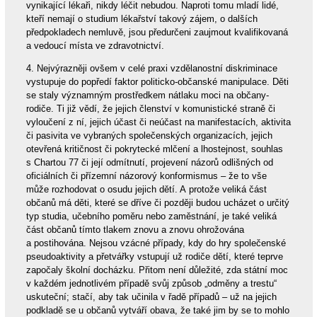
vynikající lékaři, nikdy léčit nebudou. Naproti tomu mladí lidé,
kteří nemají o studium lékařství takový zájem, o dalších
předpokladech nemluvě, jsou předurčeni zaujmout kvalifikovaná
a vedoucí místa ve zdravotnictví.
4. Nejvýrazněji ovšem v celé praxi vzdělanostní diskriminace
vystupuje do popředí faktor politicko-občanské manipulace. Děti
se staly významným prostředkem nátlaku moci na občany-
rodiče. Ti již vědí, že jejich členství v komunistické straně či
vyloučení z ní, jejich účast či neúčast na manifestacích, aktivita
či pasivita ve vybraných společenských organizacích, jejich
otevřená kritičnost či pokrytecké mlčení a lhostejnost, souhlas
s Chartou 77 či její odmítnutí, projevení názorů odlišných od
oficiálních či přízemní názorový konformismus – že to vše
může rozhodovat o osudu jejich dětí. A protože veliká část
občanů má děti, které se dříve či později budou ucházet o určitý
typ studia, učebního poměru nebo zaměstnání, je také veliká
část občanů tímto tlakem znovu a znovu ohrožována
a postihována. Nejsou vzácné případy, kdy do hry společenské
pseudoaktivity a přetvářky vstupují už rodiče dětí, které teprve
započaly školní docházku. Přitom není důležité, zda státní moc
v každém jednotlivém případě svůj způsob „odměny a trestu“
uskuteční; stačí, aby tak učinila v řadě případů – už na jejich
podkladě se u občanů vytváří obava, že také jim by se to mohlo