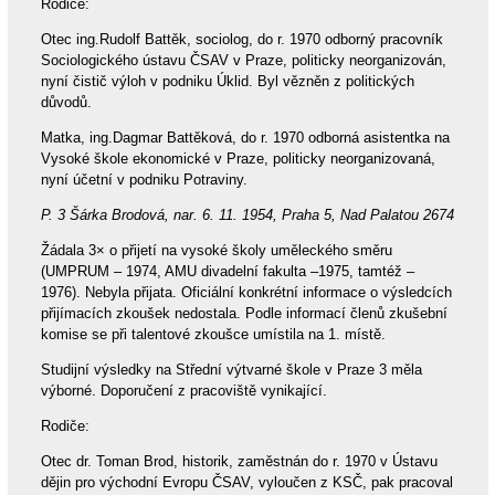
Rodiče:
Otec ing.Rudolf Battěk, sociolog, do r. 1970 odborný pracovník
Sociologického ústavu ČSAV v Praze, politicky neorganizován,
nyní čistič výloh v podniku Úklid. Byl vězněn z politických
důvodů.
Matka, ing.Dagmar Battěková, do r. 1970 odborná asistentka na
Vysoké škole ekonomické v Praze, politicky neorganizovaná,
nyní účetní v podniku Potraviny.
P. 3 Šárka Brodová, nar. 6. 11. 1954, Praha 5, Nad Palatou 2674
Žádala 3× o přijetí na vysoké školy uměleckého směru
(UMPRUM – 1974, AMU divadelní fakulta –1975, tamtéž –
1976). Nebyla přijata. Oficiální konkrétní informace o výsledcích
přijímacích zkoušek nedostala. Podle informací členů zkušební
komise se při talentové zkoušce umístila na 1. místě.
Studijní výsledky na Střední výtvarné škole v Praze 3 měla
výborné. Doporučení z pracoviště vynikající.
Rodiče:
Otec dr. Toman Brod, historik, zaměstnán do r. 1970 v Ústavu
dějin pro východní Evropu ČSAV, vyloučen z KSČ, pak pracoval