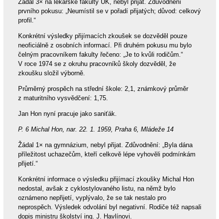
Žádal 3× na lékařské fakulty UK, nebyl přijat. Zdůvodnění
prvního pokusu: „Neumístil se v pořadí přijatých; důvod: celkový
profil.“
Konkrétní výsledky přijímacích zkoušek se dozvěděl pouze
neoficiálně z osobních informací. Při druhém pokusu mu bylo
čelným pracovníkem fakulty řečeno: „Je to kvůli rodičům.“
V roce 1974 se z okruhu pracovníků školy dozvěděl, že
zkoušku složil výborně.
Průměrný prospěch na střední škole: 2,1, známkový průměr
z maturitního vysvědčení: 1,75.
Jan Hon nyní pracuje jako saniťák.
P. 6 Michal Hon, nar. 22. 1. 1959, Praha 6, Mládeže 14
Žádal 1× na gymnázium, nebyl přijat. Zdůvodnění: „Byla dána
příležitost uchazečům, kteří celkově lépe vyhověli podmínkám
přijetí.“
Konkrétní informace o výsledku přijímací zkoušky Michal Hon
nedostal, avšak z cyklostylovaného listu, na němž bylo
oznámeno nepřijetí, vyplývalo, že se tak nestalo pro
neprospěch. Výsledek odvolání byl negativní. Rodiče též napsali
dopis ministru školství ing. J. Havlínovi.