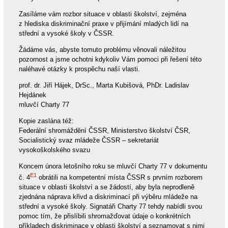
Zasíláme vám rozbor situace v oblasti školství, zejména
z hlediska diskriminační praxe v přijímání mladých lidí na
střední a vysoké školy v ČSSR.
Žádáme vás, abyste tomuto problému věnovali náležitou
pozornost a jsme ochotni kdykoliv Vám pomoci při řešení této
naléhavé otázky k prospěchu naší vlasti.
prof. dr. Jiří Hájek, DrSc., Marta Kubišová, PhDr. Ladislav
Hejdánek
mluvčí Charty 77
Kopie zaslána též:
Federální shromáždění ČSSR, Ministerstvo školství ČSR,
Socialistický svaz mládeže ČSSR – sekretariát
vysokoškolského svazu
Koncem února letošního roku se mluvčí Charty 77 v dokumentu
E1
č. 4
obrátili na kompetentní místa ČSSR s prvním rozborem
situace v oblasti školství a se žádostí, aby byla neprodleně
zjednána náprava křivd a diskriminací při výběru mládeže na
střední a vysoké školy. Signatáři Charty 77 tehdy nabídli svou
pomoc tím, že přislíbili shromažďovat údaje o konkrétních
příkladech diskriminace v oblasti školství a seznamovat s nimi