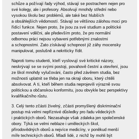
schůze a požívají řady výhod, stávají se postrachem nejen pro
své kolegy, ale i profesory. Absolvují mnohdy střední nebo
vysokou školu bez problémů, ale také bez hlubších
a obsáhlejších vědomostí. Stávají se většinou zálohou moci pro
řídící funkce. Nejen proto, že jsou za své studium a politické
postavení vděčni, ale především proto, že pro normální
odbornou práci nejsou vybaveni potřebnými znalostmi
a schopnostmi. Zato získávají schopnost již záhy mocensky
manipulovat, poslušně a nekriticky řídit.
Naproti tomu studenti, kteří vyslovují své kritické názory,
neskrývají se se svými postoji, povahově čestní a otevření, jsou
ze škol mnohdy vylučováni, často před závěrem studia, bez
možnosti uplatnit se třeba jen na okraji oboru, který chtěli
absolvovat. A ti, kteří během studia neprojevili výrazně svou
politickou a občanskou konformitu, jsou obvykle bez perspektivy
kvalifikačního růstu.
3. Celý tento zčásti živelný, zčásti promyšlený diskriminační
postup má velmi nepříznivé důsledky pro řadu vědeckých
i praktických oborů. Nezasahuje však zdaleka jen společenské
obory. Týká se velmi neblaze i uměleckých škol,
přírodovědných oborů a nejvíce medicíny, v poněkud menší
míře technických oborů. Mladí lidé, z nichž by mohli být