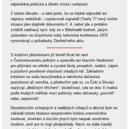
odpovědná politická a úřední místa i veřejnost.
Z tohoto důvodu – a také proto, že se žádné odpovědi ani
nápravy nedočkali – vypracovali signatáři Charty 77 nový rozbor
situace jako doplněk dokumentu č. 4, neboť jde o problém
zvláště naléhavý nyní, kdy se v Bělehradě hodnotí, jakým
způsobem se účastnické státy helsinské konference 1975
vyrovnávají s požadavky Závěrečného aktu.
S kratšími přestávkami již téměř třicet let není
v Československu jediným a zpravidla ani hlavním hlediskem
pro přijímání na střední a vysoké školy prospěch, nadání, zájem
a pozitivní povahové vlastnosti mladých lidí. Základním
kritériem se stala bezvýhradná a nekritická občanská
poslušnost až servilita, a především pak to, co Češi a Slováci
nazývají „dědičným hříchem“: skutečnost, zda se otec či matka
podle hrubých měřítek moci politicky nebo občansky „provinili“
nebo „neprovinili“.
Desetitisícům schopných a nadějných chlapců a děvčat bylo na
základě tohoto hluboce nesprávného kritéria znemožněno
studovat, stovkám a tisícům jiných bylo naopak umožněno
studium, aniž pro to mají předpoklady. Navíc se stále častěji