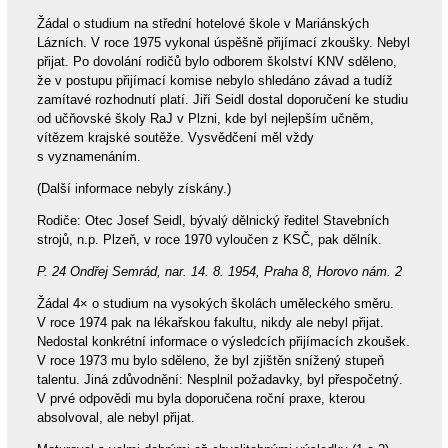
Žádal o studium na střední hotelové škole v Mariánských
Lázních. V roce 1975 vykonal úspěšně přijímací zkoušky. Nebyl
přijat. Po dovolání rodičů bylo odborem školství KNV sděleno,
že v postupu přijímací komise nebylo shledáno závad a tudíž
zamítavé rozhodnutí platí. Jiří Seidl dostal doporučení ke studiu
od učňovské školy RaJ v Plzni, kde byl nejlepším učněm,
vítězem krajské soutěže. Vysvědčení měl vždy
s vyznamenáním.
(Další informace nebyly získány.)
Rodiče: Otec Josef Seidl, bývalý dělnický ředitel Stavebních
strojů, n.p. Plzeň, v roce 1970 vyloučen z KSČ, pak dělník.
P. 24 Ondřej Semrád, nar. 14. 8. 1954, Praha 8, Horovo nám. 2
Žádal 4× o studium na vysokých školách uměleckého směru.
V roce 1974 pak na lékařskou fakultu, nikdy ale nebyl přijat.
Nedostal konkrétní informace o výsledcích přijímacích zkoušek.
V roce 1973 mu bylo sděleno, že byl zjištěn snížený stupeň
talentu. Jiná zdůvodnění: Nesplnil požadavky, byl přespočetný.
V prvé odpovědi mu byla doporučena roční praxe, kterou
absolvoval, ale nebyl přijat.