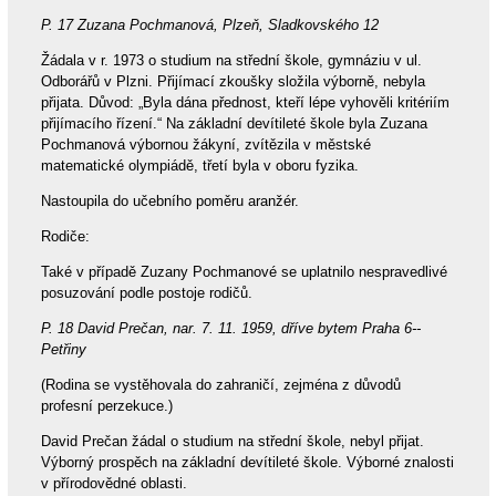
P. 17 Zuzana Pochmanová, Plzeň, Sladkovského 12
Žádala v r. 1973 o studium na střední škole, gymnáziu v ul.
Odborářů v Plzni. Přijímací zkoušky složila výborně, nebyla
přijata. Důvod: „Byla dána přednost, kteří lépe vyhověli kritériím
přijímacího řízení.“ Na základní devítileté škole byla Zuzana
Pochmanová výbornou žákyní, zvítězila v městské
matematické olympiádě, třetí byla v oboru fyzika.
Nastoupila do učebního poměru aranžér.
Rodiče:
Také v případě Zuzany Pochmanové se uplatnilo nespravedlivé
posuzování podle postoje rodičů.
P. 18 David Prečan, nar. 7. 11. 1959, dříve bytem Praha 6--
Petřiny
(Rodina se vystěhovala do zahraničí, zejména z důvodů
profesní perzekuce.)
David Prečan žádal o studium na střední škole, nebyl přijat.
Výborný prospěch na základní devítileté škole. Výborné znalosti
v přírodovědné oblasti.