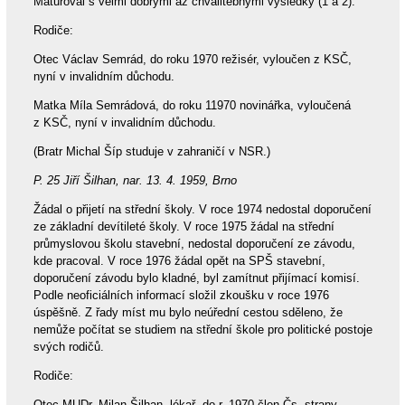
Maturoval s velmi dobrými až chvalitebnými výsledky (1 a 2).
Rodiče:
Otec Václav Semrád, do roku 1970 režisér, vyloučen z KSČ,
nyní v invalidním důchodu.
Matka Míla Semrádová, do roku 11970 novinářka, vyloučená
z KSČ, nyní v invalidním důchodu.
(Bratr Michal Šíp studuje v zahraničí v NSR.)
P. 25 Jiří Šilhan, nar. 13. 4. 1959, Brno
Žádal o přijetí na střední školy. V roce 1974 nedostal doporučení
ze základní devítileté školy. V roce 1975 žádal na střední
průmyslovou školu stavební, nedostal doporučení ze závodu,
kde pracoval. V roce 1976 žádal opět na SPŠ stavební,
doporučení závodu bylo kladné, byl zamítnut přijímací komisí.
Podle neoficiálních informací složil zkoušku v roce 1976
úspěšně. Z řady míst mu bylo neúřední cestou sděleno, že
nemůže počítat se studiem na střední škole pro politické postoje
svých rodičů.
Rodiče:
Otec MUDr. Milan Šilhan, lékař, do r. 1970 člen Čs. strany