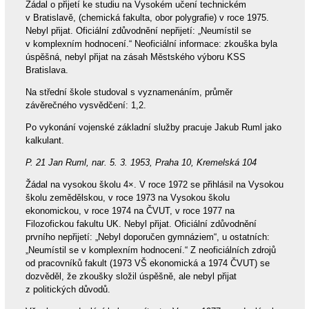
Žádal o přijetí ke studiu na Vysokém učení technickém
v Bratislavě, (chemická fakulta, obor polygrafie) v roce 1975.
Nebyl přijat. Oficiální zdůvodnění nepřijetí: „Neumístil se
v komplexním hodnocení.“ Neoficiální informace: zkouška byla
úspěšná, nebyl přijat na zásah Městského výboru KSS
Bratislava.
Na střední škole studoval s vyznamenáním, průměr
závěrečného vysvědčení: 1,2.
Po vykonání vojenské základní služby pracuje Jakub Ruml jako
kalkulant.
P. 21 Jan Ruml, nar. 5. 3. 1953, Praha 10, Kremelská 104
Žádal na vysokou školu 4×. V roce 1972 se přihlásil na Vysokou
školu zemědělskou, v roce 1973 na Vysokou školu
ekonomickou, v roce 1974 na ČVUT, v roce 1977 na
Filozofickou fakultu UK. Nebyl přijat. Oficiální zdůvodnění
prvního nepřijetí: „Nebyl doporučen gymnáziem“, u ostatních:
„Neumístil se v komplexním hodnocení.“ Z neoficiálních zdrojů
od pracovníků fakult (1973 VŠ ekonomická a 1974 ČVUT) se
dozvěděl, že zkoušky složil úspěšně, ale nebyl přijat
z politických důvodů.