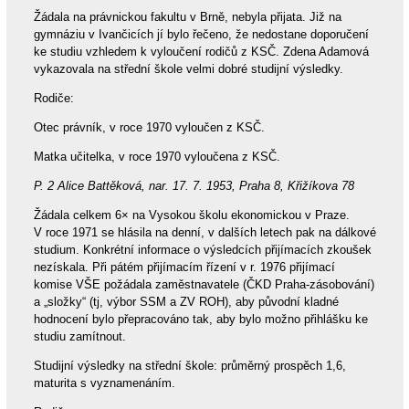
Žádala na právnickou fakultu v Brně, nebyla přijata. Již na
gymnáziu v Ivančicích jí bylo řečeno, že nedostane doporučení
ke studiu vzhledem k vyloučení rodičů z KSČ. Zdena Adamová
vykazovala na střední škole velmi dobré studijní výsledky.
Rodiče:
Otec právník, v roce 1970 vyloučen z KSČ.
Matka učitelka, v roce 1970 vyloučena z KSČ.
P. 2 Alice Battěková, nar. 17. 7. 1953, Praha 8, Křižíkova 78
Žádala celkem 6× na Vysokou školu ekonomickou v Praze.
V roce 1971 se hlásila na denní, v dalších letech pak na dálkové
studium. Konkrétní informace o výsledcích přijímacích zkoušek
nezískala. Při pátém přijímacím řízení v r. 1976 přijímací
komise VŠE požádala zaměstnavatele (ČKD Praha-zásobování)
a „složky“ (tj, výbor SSM a ZV ROH), aby původní kladné
hodnocení bylo přepracováno tak, aby bylo možno přihlášku ke
studiu zamítnout.
Studijní výsledky na střední škole: průměrný prospěch 1,6,
maturita s vyznamenáním.