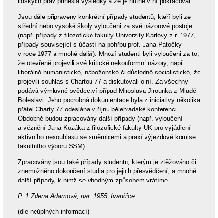
lidských práv přinesla výsledky a že je nutné v ní pokračovat.
Jsou dále připraveny konkrétní případy studentů, kteří byli ze
střední nebo vysoké školy vyloučeni za své názorové postoje
(např. případy z filozofické fakulty Univerzity Karlovy z r. 1977,
případy související s účastí na pohřbu prof. Jana Patočky
v roce 1977 a mnohé další). Mnozí studenti byli vyloučeni za to,
že otevřeně projevili své kritické nekonformní názory, např.
liberálně humanistické, náboženské či důsledně socialistické, že
projevili souhlas s Chartou 77 a diskutovali o ní. Za všechny
podává výmluvné svědectví případ Miroslava Jirounka z Mladé
Boleslavi. Jeho podrobná dokumentace byla z iniciativy několika
přátel Charty 77 odeslána v říjnu bělehradské konferenci.
Obdobně budou zpracovány další případy (např. vyloučení
a věznění Jana Kozáka z filozofické fakulty UK pro vyjádření
aktivního nesouhlasu se směrnicemi a praxí výjezdové komise
fakultního výboru SSM).
Zpracovány jsou také případy studentů, kterým je ztěžováno či
znemožněno dokončení studia pro jejich přesvědčení, a mnohé
další případy, k nimž se vhodným způsobem vrátíme.
P. 1 Zdena Adamová, nar. 1955, Ivančice
(dle neúplných informací)