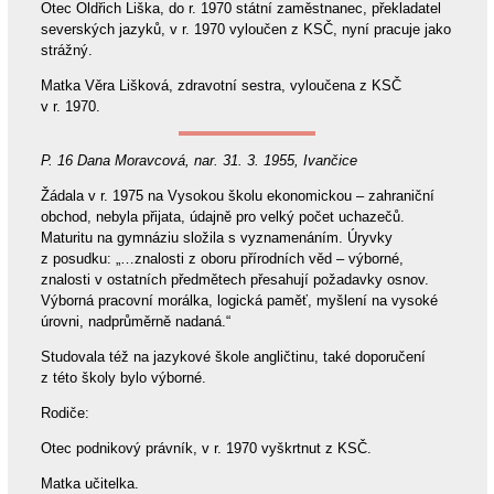
Otec Oldřich Liška, do r. 1970 státní zaměstnanec, překladatel
severských jazyků, v r. 1970 vyloučen z KSČ, nyní pracuje jako
strážný.
Matka Věra Lišková, zdravotní sestra, vyloučena z KSČ
v r. 1970.
P. 16 Dana Moravcová, nar. 31. 3. 1955, Ivančice
Žádala v r. 1975 na Vysokou školu ekonomickou – zahraniční
obchod, nebyla přijata, údajně pro velký počet uchazečů.
Maturitu na gymnáziu složila s vyznamenáním. Úryvky
z posudku: „…znalosti z oboru přírodních věd – výborné,
znalosti v ostatních předmětech přesahují požadavky osnov.
Výborná pracovní morálka, logická paměť, myšlení na vysoké
úrovni, nadprůměrně nadaná.“
Studovala též na jazykové škole angličtinu, také doporučení
z této školy bylo výborné.
Rodiče:
Otec podnikový právník, v r. 1970 vyškrtnut z KSČ.
Matka učitelka.