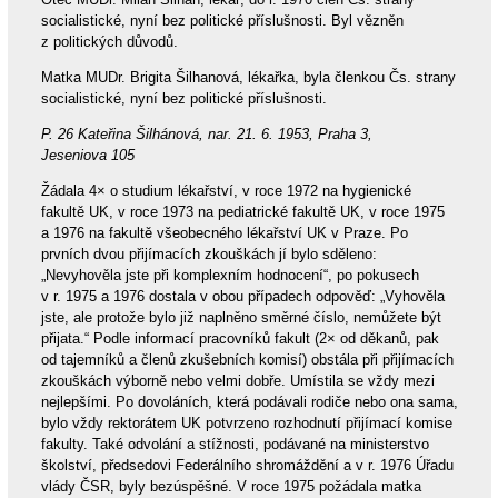
socialistické, nyní bez politické příslušnosti. Byl vězněn
z politických důvodů.
Matka MUDr. Brigita Šilhanová, lékařka, byla členkou Čs. strany
socialistické, nyní bez politické příslušnosti.
P. 26 Kateřina Šilhánová, nar. 21. 6. 1953, Praha 3,
Jeseniova 105
Žádala 4× o studium lékařství, v roce 1972 na hygienické
fakultě UK, v roce 1973 na pediatrické fakultě UK, v roce 1975
a 1976 na fakultě všeobecného lékařství UK v Praze. Po
prvních dvou přijímacích zkouškách jí bylo sděleno:
„Nevyhověla jste při komplexním hodnocení“, po pokusech
v r. 1975 a 1976 dostala v obou případech odpověď: „Vyhověla
jste, ale protože bylo již naplněno směrné číslo, nemůžete být
přijata.“ Podle informací pracovníků fakult (2× od děkanů, pak
od tajemníků a členů zkušebních komisí) obstála při přijímacích
zkouškách výborně nebo velmi dobře. Umístila se vždy mezi
nejlepšími. Po dovoláních, která podávali rodiče nebo ona sama,
bylo vždy rektorátem UK potvrzeno rozhodnutí přijímací komise
fakulty. Také odvolání a stížnosti, podávané na ministerstvo
školství, předsedovi Federálního shromáždění a v r. 1976 Úřadu
vlády ČSR, byly bezúspěšné. V roce 1975 požádala matka