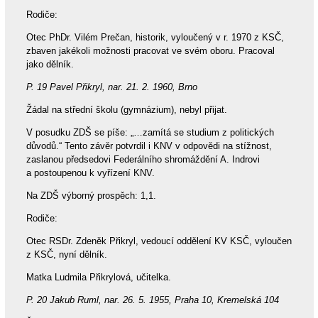
Rodiče:
Otec PhDr. Vilém Prečan, historik, vyloučený v r. 1970 z KSČ,
zbaven jakékoli možnosti pracovat ve svém oboru. Pracoval
jako dělník.
P. 19 Pavel Přikryl, nar. 21. 2. 1960, Brno
Žádal na střední školu (gymnázium), nebyl přijat.
V posudku ZDŠ se píše: „…zamítá se studium z politických
důvodů.“ Tento závěr potvrdil i KNV v odpovědi na stížnost,
zaslanou předsedovi Federálního shromáždění A. Indrovi
a postoupenou k vyřízení KNV.
Na ZDŠ výborný prospěch: 1,1.
Rodiče:
Otec RSDr. Zdeněk Přikryl, vedoucí oddělení KV KSČ, vyloučen
z KSČ, nyní dělník.
Matka Ludmila Přikrylová, učitelka.
P. 20 Jakub Ruml, nar. 26. 5. 1955, Praha 10, Kremelská 104