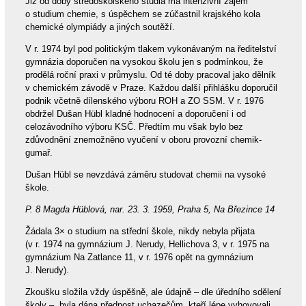
Již od doby středoškolského studia má intenzivní zájem
o studium chemie, s úspěchem se zúčastnil krajského kola
chemické olympiády a jiných soutěží.
V r. 1974 byl pod politickým tlakem vykonávaným na ředitelství
gymnázia doporučen na vysokou školu jen s podmínkou, že
prodělá roční praxi v průmyslu. Od té doby pracoval jako dělník
v chemickém závodě v Praze. Každou další přihlášku doporučil
podnik včetně dílenského výboru ROH a ZO SSM. V r. 1976
obdržel Dušan Hübl kladné hodnocení a doporučení i od
celozávodního výboru KSČ. Předtím mu však bylo bez
zdůvodnění znemožněno vyučení v oboru provozní chemik-
gumař.
Dušan Hübl se nevzdává záměru studovat chemii na vysoké
škole.
P. 8 Magda Hüblová, nar. 23. 3. 1959, Praha 5, Na Březince 14
Žádala 3× o studium na střední škole, nikdy nebyla přijata
(v r. 1974 na gymnázium J. Nerudy, Hellichova 3, v r. 1975 na
gymnázium Na Zatlance 11, v r. 1976 opět na gymnázium
J. Nerudy).
Zkoušku složila vždy úspěšně, ale údajně – dle úředního sdělení
školy – „byla dána přednost uchazečům, kteří lépe vyhovovali