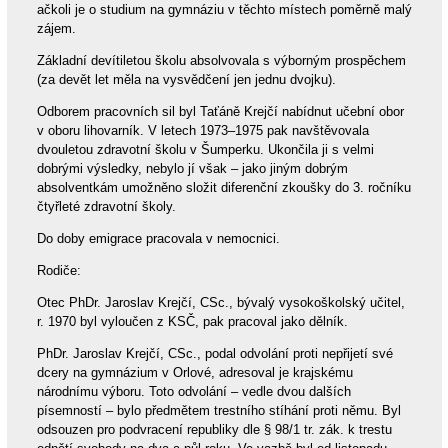
ačkoli je o studium na gymnáziu v těchto místech poměrně malý
zájem.
Základní devítiletou školu absolvovala s výborným prospěchem
(za devět let měla na vysvědčení jen jednu dvojku).
Odborem pracovních sil byl Taťáně Krejčí nabídnut učební obor
v oboru lihovarník. V letech 1973–1975 pak navštěvovala
dvouletou zdravotní školu v Šumperku. Ukončila ji s velmi
dobrými výsledky, nebylo jí však – jako jiným dobrým
absolventkám umožněno složit diferenční zkoušky do 3. ročníku
čtyřleté zdravotní školy.
Do doby emigrace pracovala v nemocnici.
Rodiče:
Otec PhDr. Jaroslav Krejčí, CSc., bývalý vysokoškolský učitel,
r. 1970 byl vyloučen z KSČ, pak pracoval jako dělník.
PhDr. Jaroslav Krejčí, CSc., podal odvolání proti nepřijetí své
dcery na gymnázium v Orlové, adresoval je krajskému
národnímu výboru. Toto odvolání – vedle dvou dalších
písemností – bylo předmětem trestního stíhání proti němu. Byl
odsouzen pro podvracení republiky dle § 98/1 tr. zák. k trestu