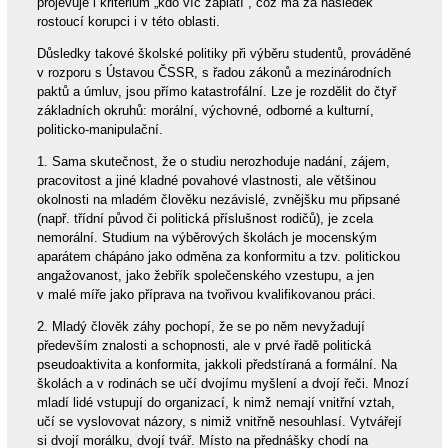
projevuje i kritérium „kdo víc zaplatí“, což má za následek
rostoucí korupci i v této oblasti.
Důsledky takové školské politiky při výběru studentů, prováděné
v rozporu s Ústavou ČSSR, s řadou zákonů a mezinárodních
paktů a úmluv, jsou přímo katastrofální. Lze je rozdělit do čtyř
základních okruhů: morální, výchovné, odborné a kulturní,
politicko-manipulační.
1. Sama skutečnost, že o studiu nerozhoduje nadání, zájem,
pracovitost a jiné kladné povahové vlastnosti, ale většinou
okolnosti na mladém člověku nezávislé, zvnějšku mu připsané
(např. třídní původ či politická příslušnost rodičů), je zcela
nemorální. Studium na výběrových školách je mocenským
aparátem chápáno jako odměna za konformitu a tzv. politickou
angažovanost, jako žebřík společenského vzestupu, a jen
v malé míře jako příprava na tvořivou kvalifikovanou práci.
2. Mladý člověk záhy pochopí, že se po něm nevyžadují
především znalosti a schopnosti, ale v prvé řadě politická
pseudoaktivita a konformita, jakkoli předstíraná a formální. Na
školách a v rodinách se učí dvojímu myšlení a dvojí řeči. Mnozí
mladí lidé vstupují do organizací, k nimž nemají vnitřní vztah,
učí se vyslovovat názory, s nimiž vnitřně nesouhlasí. Vytvářejí
si dvojí morálku, dvojí tvář. Místo na přednášky chodí na