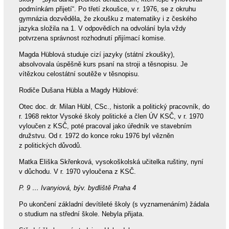
podmínkám přijetí“. Po třetí zkoušce, v r. 1976, se z okruhu
gymnázia dozvěděla, že zkoušku z matematiky i z českého
jazyka složila na 1. V odpovědích na odvolání byla vždy
potvrzena správnost rozhodnutí přijímací komise.
Magda Hüblová studuje cizí jazyky (státní zkoušky),
absolvovala úspěšně kurs psaní na stroji a těsnopisu. Je
vítězkou celostátní soutěže v těsnopisu.
Rodiče Dušana Hübla a Magdy Hüblové:
Otec doc. dr. Milan Hübl, CSc., historik a politický pracovník, do
r. 1968 rektor Vysoké školy politické a člen ÚV KSČ, v r. 1970
vyloučen z KSČ, poté pracoval jako úředník ve stavebním
družstvu. Od r. 1972 do konce roku 1976 byl vězněn
z politických důvodů.
Matka Eliška Skřenková, vysokoškolská učitelka ruštiny, nyní
v důchodu. V r. 1970 vyloučena z KSČ.
P. 9 … Ivanyiová, býv. bydliště Praha 4
Po ukončení základní devítileté školy (s vyznamenáním) žádala
o studium na střední škole. Nebyla přijata.