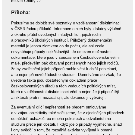
mluvčí Charty 77
Příloha:
Pokusíme se doložit své poznatky o vzdělanostní diskriminaci
v ČSSR řadou příkladů. Informace o nich byly získány výlučně
z okruhu přátel uvedených mladých lidí, jejich rodin
a pracovníků školských institucí. Přiložený dokumentační
materiál je jenom zlomkem co do počtu, ale ani zcela
nevystihuje případy nejkřiklavější. Je omezen možnostmi
dokumentace, které jsou v současném Československu velmi
malé, především pak obavami postižených nebo jejich rodičů,
že by zveřejnění jejich případů mohlo vést k další perzekuci,
a to nejen při nové žádosti o studium. Domníváme se však, že
uvedená fakta jsou dostatečným dokladem praxe
československých úřadů a těch vedoucích politických míst,
která o vzdělanostní diskriminaci vědí a nejen že ji připouštějí
a nikterak proti ní nezasahují, ale dokonce ji vytvářejí.
Za eventuální dílčí nepřesnosti se předem omlouváme
a v zájmu objektivity také sdělujeme, že v ojedinělých případech
se někteří uchazeči po mnoha pokusech a odvoláních na
studium přece jen dostali. I když jde o případy výjimečné, snad
i ony svědčí o tom, že rozsáhlá aktivita vyvíjená k obraně