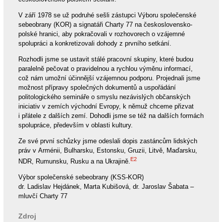
V září 1978 se už podruhé sešli zástupci Výboru společenské
sebeobrany (KOR) a signatáři Charty 77 na československo-
polské hranici, aby pokračovali v rozhovorech o vzájemné
spolupráci a konkretizovali dohody z prvního setkání.
Rozhodli jsme se ustavit stálé pracovní skupiny, které budou
paralelně pečovat o pravidelnou a rychlou výměnu informací,
což nám umožní účinnější vzájemnou podporu. Projednali jsme
možnost přípravy společných dokumentů a uspořádání
politologického semináře o smyslu nezávislých občanských
iniciativ v zemích východní Evropy, k němuž chceme přizvat
i přátele z dalších zemí. Dohodli jsme se též na dalších formách
spolupráce, především v oblasti kultury.
Ze své první schůzky jsme odeslali dopis zastáncům lidských
práv v Arménii, Bulharsku, Estonsku, Gruzii, Litvě, Maďarsku,
E2
NDR, Rumunsku, Rusku a na Ukrajině.
Výbor společenské sebeobrany (KSS-KOR)
dr. Ladislav Hejdánek, Marta Kubišová, dr. Jaroslav Šabata –
mluvčí Charty 77
Zdroj