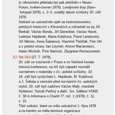
(v německém překladu byl pak přetištěn v
Neues
Forum
, květen-červen 1979).
Londýnské listy
(říjen–
listopad 1978), s. 2–3, uvádějí datum schůzky 20. září
1978.
Setkání se uskutečnilo opět na československo-
polských hranicích v Krkonoších a zúčastnili se jej Jiří
Bednář, Václav Benda, Jiří Dienstbier, Václav Havel,
Ladislav Hejdánek, Marta Kubišová, Pavel Landovský,
Jiří Němec, Anna Šabatová, Vlastimil Třešňák, Petr Uhl
a z polské strany Jan Lityński, Antoni Macierowicz,
Adam Michnik, Piotr Naimski, Zbygniew Romaszewski.
E2.
Viz
D63
(27. 7. 1978),
20. září se současně v Praze a ve Varšavě konala
tisková konference, na níž byli západní novináři
seznámeni s materiály z čs.–polské schůzky. Již
18. září byli vyslýcháni L. Hejdánek, M. Kubišová
a J. Šabata a varováni před rozvíjením čs.–polských
styků, 20. září byli zadrženi Václav Malý, manželé
Hyblerovi, Tomáš Petřivý a další. Srv. Sdělení VONS
č. 38 in
Informace o Chartě 77
, roč. 1 (1978), č. 11,
s. 15.
Třetí setkání, které se mělo uskutečnit 1. října 1978
a na kterém se měla domluvit organizace