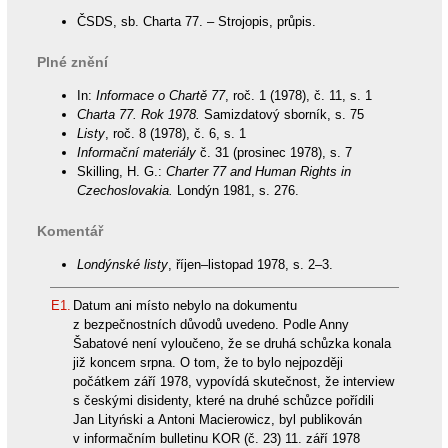
ČSDS, sb. Charta 77. – Strojopis, průpis.
Plné znění
In:
Informace o Chartě 77
, roč. 1 (1978), č. 11, s. 1
Charta 77. Rok 1978.
Samizdatový sborník, s. 75
Listy
, roč. 8 (1978), č. 6, s. 1
Informační materiály
č. 31 (prosinec 1978), s. 7
Skilling, H. G.:
Charter 77 and Human Rights in
Czechoslovakia.
Londýn 1981, s. 276.
Komentář
Londýnské listy
, říjen–listopad 1978, s. 2–3.
E1.
Datum ani místo nebylo na dokumentu
z bezpečnostních důvodů uvedeno. Podle Anny
Šabatové není vyloučeno, že se druhá schůzka konala
již koncem srpna. O tom, že to bylo nejpozději
počátkem září 1978, vypovídá skutečnost, že interview
s českými disidenty, které na druhé schůzce pořídili
Jan Lityński a Antoni Macierowicz, byl publikován
v informačním bulletinu KOR (č. 23) 11. září 1978