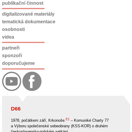
publikační činnost
digitalizované materiály
tematická dokumentace
osobnosti
videa
partneři
sponzoři
doporučujeme
D66
E1
1978, počátkem září, Krkonoše.
– Komuniké Charty 77
a Výboru společenské sebeobrany (KSS-KOR) o druhém
československo-polském setkání.