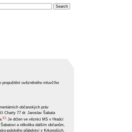
i o propuštění uvězněného mluvčího
ementárních občanských práv
í Charty 77 dr. Jaroslav Šabata
E1
a.
Je držen ve věznici MS v Hradci
 Šabatovi a několika dalším občanům,
nsko-polského přátelství v Krkonoších,