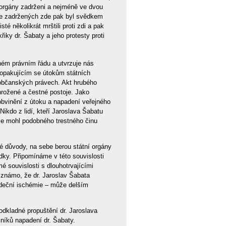
 orgány zadrženi a nejméně ve dvou
ze zadržených zde pak byl svědkem
té několikrát mrštili proti zdi a pak
řiky dr. Šabaty a jeho protesty proti
ném právním řádu a utvrzuje nás
 opakujícím se útokům státních
občanských právech. Akt hrubého
ohrožené a čestné postoje. Jako
obvinění z útoku a napadení veřejného
Nikdo z lidí, kteří Jaroslava Šabatu
 se mohl podobného trestného činu
é důvody, na sebe berou státní orgány
dky. Připomínáme v této souvislosti
mé souvislosti s dlouhotrvajícími
 známo, že dr. Jaroslav Šabata
rdeční ischémie – může delším
odkladné propuštění dr. Jaroslava
iníků napadení dr. Šabaty.