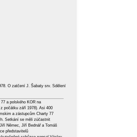
1978. O zatčení J. Šabaty srv. Sdělení
ty 77 a polského KOR na
z počátku září 1978). Asi 400
imskim a zástupcům Charty 77
. Setkání se měli zúčastnit
Jiří Němec, Jiří Bednář a Tomáš
ce představitelů
uskutečněné schůzce napsal Václav