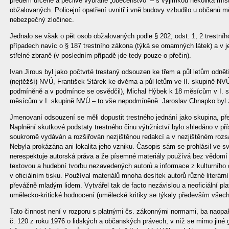
předem určené a pečlivě vybrané „obecenstvo“ – s výjimkou několika míst
obžalovaných. Policejní opatření uvnitř i vně budovy vzbudilo u občanů 
nebezpečný zločinec.
Jednalo se však o pět osob obžalovaných podle § 202, odst. 1, 2 trestníh
případech navíc o § 187 trestního zákona (týká se omamných látek) a v 
střelné zbraně (v posledním případě jde tedy pouze o přečin).
Ivan Jirous byl jako počtvrté trestaný odsouzen ke třem a půl letům odnět
(nejtěžší) NVÚ, František Stárek ke dvěma a půl letům ve II. skupině NVÚ
podmíněně a v podmínce se osvědčil), Michal Hýbek k 18 měsícům v I. s
měsícům v I. skupině NVÚ – to vše nepodmíněně. Jaroslav Chnapko byl z
Jmenovaní odsouzení se měli dopustit trestného jednání jako skupina, př
Naplnění skutkové podstaty trestného činu výtržnictví bylo shledáno v p
soukromě vydáván a rozšiřován nezjištěnou redakcí a v nezjištěném rozsa
Nebyla prokázána ani lokalita jeho vzniku. Časopis sám se prohlásil ve sv
nerespektuje autorská práva a že písemné materiály používá bez vědomí au
textovou a hudební tvorbu nezavedených autorů a informace z kulturního d
v oficiálním tisku. Používal materiálů mnoha desítek autorů různé literárn
převážně mladým lidem. Vytvářel tak de facto nezávislou a neoficiální pl
umělecko-kritické hodnocení (umělecké kritiky se týkaly především všech
Tato činnost není v rozporu s platnými čs. zákonnými normami, ba naopak
č. 120 z roku 1976 o lidských a občanských právech, v níž se mimo jiné 