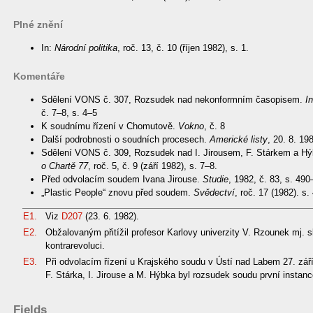
Plné znění
In:
Národní politika
, roč. 13, č. 10 (říjen 1982), s. 1.
Komentáře
Sdělení VONS č. 307, Rozsudek nad nekonformním časopisem.
I
č. 7–8, s. 4–5
K soudnímu řízení v Chomutově.
Vokno
, č. 8
Další podrobnosti o soudních procesech.
Americké listy
, 20. 8. 19
Sdělení VONS č. 309, Rozsudek nad I. Jirousem, F. Stárkem a H
o Chartě 77
, roč. 5, č. 9 (září 1982), s. 7–8.
Před odvolacím soudem Ivana Jirouse.
Studie
, 1982, č. 83, s. 49
„Plastic People“ znovu před soudem.
Svědectví
, roč. 17 (1982). s
E1.
Viz
D207
(23. 6. 1982).
E2.
Obžalovaným přitížil profesor Karlovy univerzity V. Rzounek mj. 
kontrarevoluci.
E3.
Při odvolacím řízení u Krajského soudu v Ústí nad Labem 27. září
F. Stárka, I. Jirouse a M. Hýbka byl rozsudek soudu první instanc
Fields