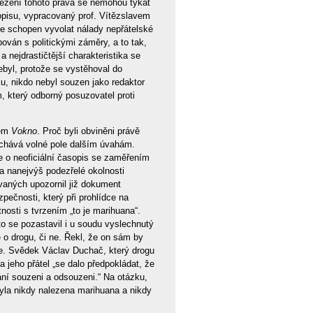
ezení tohoto práva se nemohou týkat
opisu, vypracovaný prof. Vítězslavem
je schopen vyvolat nálady nepřátelské
ován s politickými záměry, a to tak,
 nejdrastičtější charakteristika se
byl, protože se vystěhoval do
u, nikdo nebyl souzen jako redaktor
, který odborný posuzovatel proti
sem
Vokno
. Proč byli obviněni právě
nechává volné pole dalším úvahám.
de o neoficiální časopis se zaměřením
a nanejvýš podezřelé okolnosti
vaných upozornil již dokument
pečnosti, který při prohlídce na
nosti s tvrzením „to je marihuana“.
 se pozastavil i u soudu vyslechnutý
 o drogu, či ne. Řekl, že on sám by
 jde. Svědek Václav Duchač, který drogu
 a jeho přátel „se dalo předpokládat, že
ní souzeni a odsouzeni.“ Na otázku,
byla nikdy nalezena marihuana a nikdy