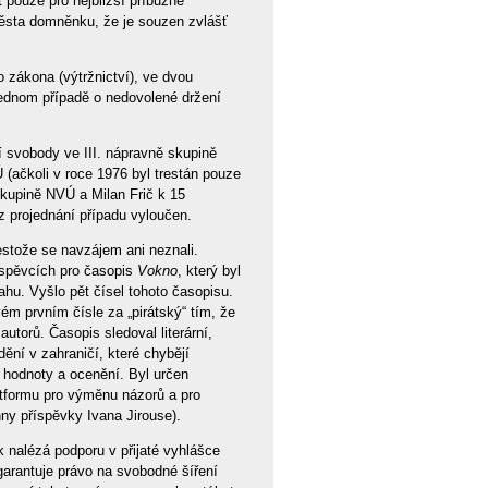
 pouze pro nejbližší příbuzné
města domněnku, že je souzen zvlášť
o zákona (výtržnictví), ve dvou
jednom případě o nedovolené držení
í svobody ve III. nápravně skupině
 (ačkoli v roce 1976 byl trestán pouze
kupině NVÚ a Milan Frič k 15
 projednání případu vyloučen.
estože se navzájem ani neznali.
říspěvcích pro časopis
Vokno
, který byl
hu. Vyšlo pět čísel tohoto časopisu.
ém prvním čísle za „pirátský“ tím, že
torů. Časopis sledoval literární,
ění v zahraničí, které chybějí
í hodnoty a ocenění. Byl určen
atformu pro výměnu názorů a pro
ny příspěvky Ivana Jirouse).
 nalézá podporu v přijaté vyhlášce
garantuje právo na svobodné šíření