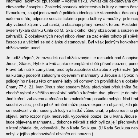
informací jakýmkoli způsobem – včetně tisku. Vyhláškou deklarovaná om
citovaného časopisu. Znalecký posudek ministerstva kultury o tomto čas
Rzounkem, zaujal jednoznačné politicko-ideologické stanovisko: časopis 
našemu státu, odporuje socialistickému pojmu kultury a morálky, je koncip
aby vzbudil zájem v zahraničí, a obsahuje přímý návod k teroru. Poslední a
ovšem týkala článku Cihla od M. Skalického, který obžalován a souzen ne
zahraničí. Z obžalovaných nebyl nikdo vinen za začlenění tohoto příspěvk
časopisu a všichni se od článku distancovali. Byl však jediným konkrétem
obžalovaným uvedl.
Je tudíž zřejmé, že rozsudek nad obžalovanými je rozsudek nad časopi
Jirous, Stárek, Hýbek a Frič a jako exemplární oběti přísně souzeni, po
Právě tak nutí k zamyšlení, proč bylo zapotřebí obžalobu z výtržnictví (j
na kulturu) podepřít záhadným objevením marihuany u Jirouse a Hýbka; n
policejního nálezu této omamné látky při domovních prohlídkách u obžalo
Charty 77 č. 21. Ivan Jirous před soudem žádal předvolání příslušníka Bez
chodbě vybral z většího množství sáčků s kořením dva, přinesl je do míst
Jiné koření zabaveno a předáno ke znaleckému posudku nebylo. Nad tímto
soudní znalec, podle jehož mínění může pouze expertiza objasnit, zda jde
se neodvážil v drti sušených lodyh a lístků vůbec určit, o jakou rostlinu
objevil, tento rozpor nijak neosvětlil, vypověděl pouze, že u Ivana Jirouse
bude objevena marihuana… dokonce někteří z nich byli za její přechovává
o které přátele jde, odpověděl, že o Karla Soukupa. (U Karla Soukupa ne
nebyl z jejího přechovávání obviněn ani souzen.)