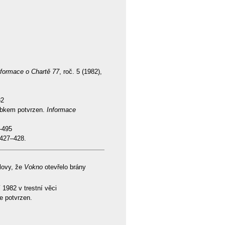
nformace o Chartě 77
, roč. 5 (1982),
82
ýbkem potvrzen.
Informace
0–495
. 427–428.
slovy, že
Vokno
otevřelo brány
 1982 v trestní věci
e potvrzen.