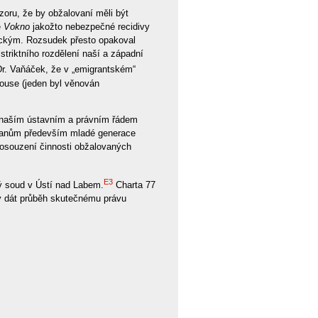
oru, že by obžalovaní měli být
e
Vokno
jakožto nebezpečné recidivy
ickým. Rozsudek přesto opakoval
striktního rozdělení naší a západní
Dr. Vaňáček, že v „emigrantském“
ouse (jeden byl věnován
 naším ústavním a právním řádem
bčanům především mladé generace
 posouzení činnosti obžalovaných
E3
ký soud v Ústí nad Labem.
Charta 77
y dát průběh skutečnému právu