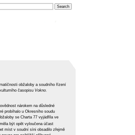
matičnosti obžaloby a soudního řízení
 kulturního časopisu
Vokno
.
dpovědnost nárokem na důsledné
ré probíhalo u Okresního soudu
bžaloby se Charta 77 vyjádřila ve
ěla být opět vyloučena účast
et míst v soudní síni obsadilo zřejmě