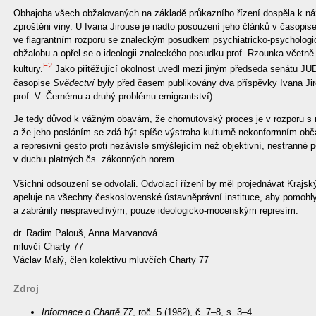
Obhajoba všech obžalovaných na základě průkazního řízení dospěla k náz
zproštěni viny. U Ivana Jirouse je nadto posouzení jeho článků v časopis
ve flagrantním rozporu se znaleckým posudkem psychiatricko-psycholog
obžalobu a opřel se o ideologii znaleckého posudku prof. Rzounka včetně 
E2
kultury.
Jako přitěžující okolnost uvedl mezi jiným předseda senátu JU
časopise
Svědectví
byly před časem publikovány dva příspěvky Ivana Jir
prof. V. Černému a druhý problému emigrantství).
Je tedy důvod k vážným obavám, že chomutovský proces je v rozporu s
a že jeho posláním se zdá být spíše výstraha kulturně nekonformním o
a represivní gesto proti nezávisle smýšlejícím než objektivní, nestranné
v duchu platných čs. zákonných norem.
Všichni odsouzení se odvolali. Odvolací řízení by měl projednávat Krajs
apeluje na všechny československé ústavněprávní instituce, aby pomohl
a zabránily nespravedlivým, pouze ideologicko-mocenským represím.
dr. Radim Palouš, Anna Marvanová
mluvčí Charty 77
Václav Malý, člen kolektivu mluvčích Charty 77
Zdroj
Informace o Chartě 77
, roč. 5 (1982), č. 7–8, s. 3–4.