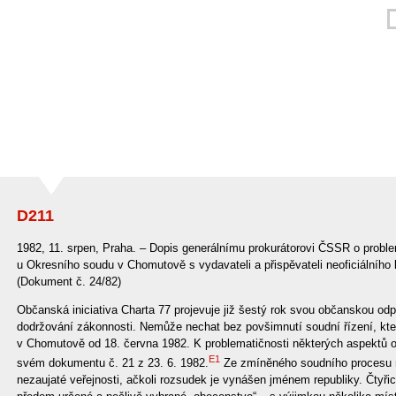
D211
1982, 11. srpen, Praha. – Dopis generálnímu prokurátorovi ČSSR o proble
u Okresního soudu v Chomutově s vydavateli a přispěvateli neoficiálního
(Dokument č. 24/82)
Občanská iniciativa Charta 77 projevuje již šestý rok svou občanskou o
dodržování zákonnosti. Nemůže nechat bez povšimnutí soudní řízení, kte
v Chomutově od 18. června 1982. K problematičnosti některých aspektů o
E1
svém dokumentu č. 21 z 23. 6. 1982.
Ze zmíněného soudního procesu m
nezaujaté veřejnosti, ačkoli rozsudek je vynášen jménem republiky. Čtyřic