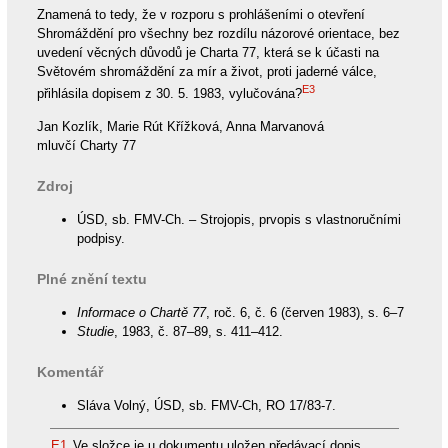
Znamená to tedy, že v rozporu s prohlášeními o otevření
Shromáždění pro všechny bez rozdílu názorové orientace, bez
uvedení věcných důvodů je Charta 77, která se k účasti na
Světovém shromáždění za mír a život, proti jaderné válce,
E3
přihlásila dopisem z 30. 5. 1983, vylučována?
Jan Kozlík, Marie Rút Křížková, Anna Marvanová
mluvčí Charty 77
Zdroj
ÚSD, sb. FMV-Ch. – Strojopis, prvopis s vlastnoručními
podpisy.
Plné znění textu
Informace o Chartě 77
, roč. 6, č. 6 (červen 1983), s. 6–7
Studie
, 1983, č. 87–89, s. 411–412.
Komentář
Sláva Volný, ÚSD, sb. FMV-Ch, RO 17/83-7.
E1.
Ve složce je u dokumentu uložen předávací dopis