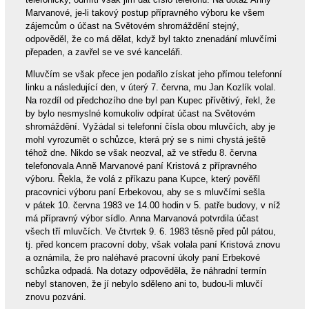
Marvanové, je-li takový postup přípravného výboru ke všem
zájemcům o účast na Světovém shromáždění stejný,
odpověděl, že co má dělat, když byl takto znenadání mluvčími
přepaden, a zavřel se ve své kanceláři.
Mluvčím se však přece jen podařilo získat jeho přímou telefonní
linku a následující den, v úterý 7. června, mu Jan Kozlík volal.
Na rozdíl od předchozího dne byl pan Kupec přívětivý, řekl, že
by bylo nesmyslné komukoliv odpírat účast na Světovém
shromáždění. Vyžádal si telefonní čísla obou mluvčích, aby je
mohl vyrozumět o schůzce, která prý se s nimi chystá ještě
téhož dne. Nikdo se však neozval, až ve středu 8. června
telefonovala Anně Marvanové paní Kristová z přípravného
výboru. Řekla, že volá z příkazu pana Kupce, který pověřil
pracovnici výboru paní Erbekovou, aby se s mluvčími sešla
v pátek 10. června 1983 ve 14.00 hodin v 5. patře budovy, v níž
má přípravný výbor sídlo. Anna Marvanová potvrdila účast
všech tří mluvčích. Ve čtvrtek 9. 6. 1983 těsně před půl pátou,
tj. před koncem pracovní doby, však volala paní Kristová znovu
a oznámila, že pro naléhavé pracovní úkoly paní Erbekové
schůzka odpadá. Na dotazy odpověděla, že náhradní termín
nebyl stanoven, že jí nebylo sděleno ani to, budou-li mluvčí
znovu pozváni.