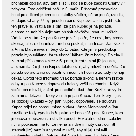
přicházejí dopisy, aby tam zjistili, kdo se bude žádostí Charty 77
zabývat. Toto oddělení našli v 5. patře. Přítomná pracovnice
hned po sdělení jména odesilatelky věděla, oč se jedná, uvedla,
že dopis Charty 77 byl přidělen panu Kupcovi, a šla zjistit, kde
ten právě je. Vrátila se s tím, že pan Kupec je na poradě,
a sama se nabídla dojít tam ohlásit návštěvu obou mluvčích.
Vrátila se s tím, že pan Kupec je v 1. patře, že neví, kdy porada
skončí, ale že oba mluvčí mohou počkat, mají-li čas. Jan Kozlík
a Anna Marvanová šli tedy do 1. patra, kde jim v předpokoji
porady bylo sděleno, že ta skončí během čtvrt hodiny. Po chvíli
za nimi přišla pracovnice z 5. patra, která s nimi již jednala,
a oznámila, že jí pan Kupec telefonoval, aby mluvčím sdělila, že
porada se protáhne do pozdních nočních hodin a že tedy nemají
čekat. Oproti této informaci však porada skončila během krátké
doby a pan Kupec v doprovodu kolegy vyšli na chodbu. Když
viděli oba mluvčí, začali po chodbě utíkat. Jan Kozlík se vydal
za nimi s dotazem, který z nich je pan Kupec. Ten, který – jak
se později ukázalo – byl pan Kupec, odpověděl, že soudruh
Kupec odjel na poradu mimo budovu. Anna Marvanová a Jan
Kozlík se tedy vydali do 5. patra ke kanceláři pana Kupce, kam
jmenovaný opravdu za chvilku přišel. Rezolutně odmítl cokoliv
říci s poukazem na to, že nemá ani dvě minuty čas, odmítl
stanovit jiný termín a vyzval mluvčí, aby si jej smluvili
telefonicky, odmítl však jim dát číslo telefonu. Na dotaz Anny