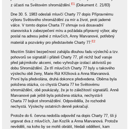
E1
z účasti na Světovém shromáždění.
(Dokument č. 21/83)
Dne 30. 5. 1983 odeslali mluvčí Charty 77 dopis Přípravnému
výboru Světového shromáždění za mír a život, proti jaderné
válce. V tomto dopise Charta 77 shrnuje svá dosavadní
stanoviska k zabezpečení míru a požádala přípravný výbor, aby
poslal na adresu jedné z mluvčích, Anny Marvanové, potřebný
E2
materiál a pozvánky pro představitele Charty 77.
Mezitím Státní bezpečnost zahájila dlouhou řadu výslechů a tzv.
pohovorů se signatáři i přáteli Charty 77, při nichž buď varuje
před jakýmikoliv akcemi, nebo vyhrožuje izolací aktivistů po
dobu Shromáždění. Ze tří mluvčích Charty 77 byly u takového
výslechu obě ženy, Marie Rút Křížková a Anna Marvanová.
První byla předvolána, druhá dokonce předvedena. Oběma byla
položena otázka, co chystá Charta 77 ke Světovému
shromáždění, obě poukázaly, že je to záležitostí signatářů. Anně
Marvanové pak ještě byla položena otázka, nechystá-li
Charta 77 bojkot shromáždění. Odpověděla, že rozhodně
nechystá. Výslechy ostatních denně pokračují.
Protože do 6. června nedošla odpověď na dopis Charty 77, šli ji
urgovat dva z mluvčích, Jan Kozlík a Anna Marvanová. Protože
nevěděli, na koho by se mohli obrátit, hledali oddělení, kam