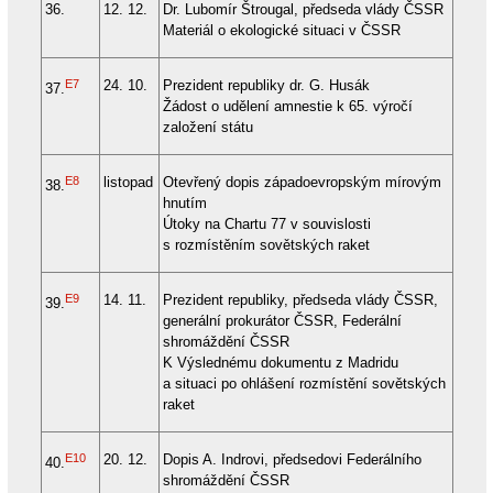
36.
12. 12.
Dr. Lubomír Štrougal, předseda vlády ČSSR
Materiál o ekologické situaci v ČSSR
E7
24. 10.
Prezident republiky dr. G. Husák
37.
Žádost o udělení amnestie k 65. výročí
založení státu
E8
listopad
Otevřený dopis západoevropským mírovým
38.
hnutím
Útoky na Chartu 77 v souvislosti
s rozmístěním sovětských raket
E9
14. 11.
Prezident republiky, předseda vlády ČSSR,
39.
generální prokurátor ČSSR, Federální
shromáždění ČSSR
K Výslednému dokumentu z Madridu
a situaci po ohlášení rozmístění sovětských
raket
E10
20. 12.
Dopis A. Indrovi, předsedovi Federálního
40.
shromáždění ČSSR