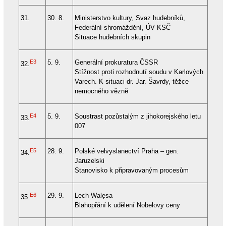
31.
30. 8.
Ministerstvo kultury, Svaz hudebníků,
Federální shromáždění, ÚV KSČ
Situace hudebních skupin
E3
5. 9.
Generální prokuratura ČSSR
32.
Stížnost proti rozhodnutí soudu v Karlových
Varech. K situaci dr. Jar. Šavrdy, těžce
nemocného vězně
E4
5. 9.
Soustrast pozůstalým z jihokorejského letu
33.
007
E5
28. 9.
Polské velvyslanectví Praha – gen.
34.
Jaruzelski
Stanovisko k připravovaným procesům
E6
29. 9.
Lech Walęsa
35.
Blahopřání k udělení Nobelovy ceny