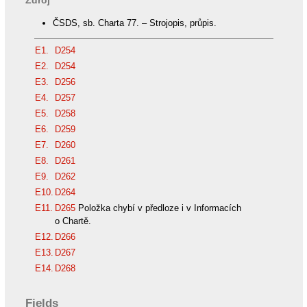
ČSDS, sb. Charta 77. – Strojopis, průpis.
E1.
D254
E2.
D254
E3.
D256
E4.
D257
E5.
D258
E6.
D259
E7.
D260
E8.
D261
E9.
D262
E10.
D264
E11.
D265
Položka chybí v předloze i v Informacích
o Chartě.
E12.
D266
E13.
D267
E14.
D268
Fields