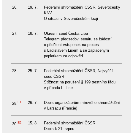
26.
19. 7.
Federální shromáždění ČSSR, Severočeský
KNV
O situaci v Severočeském kraji
27.
18. 7.
Okresní soud Česká Lípa
Telegram předsedovi senátu se žádostí
o přidělení vstupenek na proces
s Ladislavem Lisem a se zaplaceným
poplatkem za odpověď
28.
25. 7.
Federální shromáždění ČSSR, Nejvyšší
soud ČSSR
Stížnost na porušení § 199 trestního řádu
v případu L. Lise
E1
26. 7.
Dopis organizátorům mírového shromáždění
29.
v Larzacu (Francie)
E2
15. 8.
Federální shromáždění ČSSR
30.
Dopis k 21. srpnu