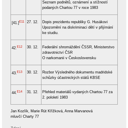
Seznam podnětů, oznámení a stížností
podaných Chartou 77 v roce 1983
E11
27. 12.
Dopis prezidentu republiky G. Husákovi
[41.]
Upozornění na diskriminaci dětí v přijímání
ke studiu.
E12
30. 12.
Federální shromáždění ČSSR, Ministerstvo
42.
zdravotnictví ČSR
O narkomanii v Československu
E13
30. 12.
Rozbor Výsledného dokumentu madridské
43.
schůzky účastnických států KBSE
E14
31. 12.
Přehled materiálů vydaných Chartou 77 za
44.
2. pololetí 1983
Jan Kozlík, Marie Rút Křížková, Anna Marvanová
mluvčí Charty 77
Zdroj