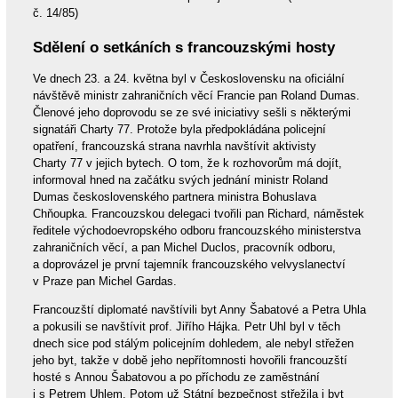
č. 14/85)
Sdělení o setkáních s francouzskými hosty
Ve dnech 23. a 24. května byl v Československu na oficiální
návštěvě ministr zahraničních věcí Francie pan Roland Dumas.
Členové jeho doprovodu se ze své iniciativy sešli s některými
signatáři Charty 77. Protože byla předpokládána policejní
opatření, francouzská strana navrhla navštívit aktivisty
Charty 77 v jejich bytech. O tom, že k rozhovorům má dojít,
informoval hned na začátku svých jednání ministr Roland
Dumas československého partnera ministra Bohuslava
Chňoupka. Francouzskou delegaci tvořili pan Richard, náměstek
ředitele východoevropského odboru francouzského ministerstva
zahraničních věcí, a pan Michel Duclos, pracovník odboru,
a doprovázel je první tajemník francouzského velvyslanectví
v Praze pan Michel Gardas.
Francouzští diplomaté navštívili byt Anny Šabatové a Petra Uhla
a pokusili se navštívit prof. Jiřího Hájka. Petr Uhl byl v těch
dnech sice pod stálým policejním dohledem, ale nebyl střežen
jeho byt, takže v době jeho nepřítomnosti hovořili francouzští
hosté s Annou Šabatovou a po příchodu ze zaměstnání
i s Petrem Uhlem. Potom už Státní bezpečnost střežila i byt