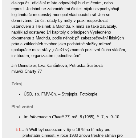
dialogu čs. oficiální místa odpovídají buď mlčením, nebo
represí. Jednání se zahraničními činiteli nijak nezpochybňují
legitimitu či mocenský monopol vládnoucích sil. Jen se
domníváme, že čs. úřady by měly v praxi respektovat
ustanovení z Helsinek a Madridu, k nimž se také zavázaly,
například odstavec 14 kapitoly o principech Výsledného
dokumentu z Madridu, podle něhož při zabezpečování lidských
práv a základních svobod jako podstatné složky mírové
spolupráce mezi státy „náleží významná pozitivní úloha vládám,
institucím, organizacím i jednotlivcům“.
Jiří Dienstbier, Eva Kantůrková, Petruška Šustrová
mluvčí Charty 77
Zdroj
ÚSD, sb. FMV-Ch. – Strojopis, Fotokopie.
Plné znění
In:
Informace o Chartě 77
, roč. 8 (1985), č. 7, s. 9–10.
E1.
Jiří Wolf byl odsouzen v říjnu 1978 na tři roky pro
protistátní činnost, v roce 1980 znovu trestně stíhán pro