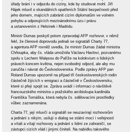
úřady brání i v odjezdu do ciziny, kde by studovat mohl. Jiří
Hájek mluvil o skandálních opatřeních Státní bezpečnosti před
jeho domem, majících zabránit cizím diplomatům ve volném
pohybu a odporujících mezinárodnímu úzu i právu
a ustanovením z Helsinek i Madridu.
Ministr Dumas poskytl potom zpravodaji AFP rozhovor, v němž
řekl, že členové doprovodu jednali se signatáři Charty 77,
a agentura AFP rovněž uvedla, že ministr Dumas žádal ministra
Chňoupka, aby čs. vláda umožnila Václavu Havlovi, pozvanému
spolu s Lechem Walęsou do Paříže na kolokvium o lidských
právech koncem května, nejen svobodný odjezd, ale aby mu
zaručila i návrat do Československa. Podle zprávy AFP pan
Roland Dumas upozornil na případ tří československých rodin
částečně žijících v emigraci a částečně v Československu,
které si přejí spojit se. Zpráva uvádí i informaci o návštěvě
francouzského ministra u pražského arcibiskupa kardinála
Františka Tomáška, která nebyla čs. sdělovacími prostředky
vůbec zaznamenána.
Charta 77, její mluvčí a signatáři se neuzavírají rozhovorům
a jednání s nikým, usilují o dialog se státní mocí i veřejností
a vítali a vítají rozhovory a jednání s lidmi ze zahraničí, se
zástupci cizích vlád i jinými činiteli. Na nabídku takového