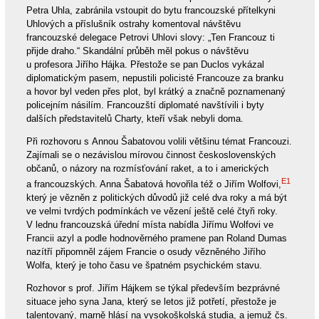
Petra Uhla, zabránila vstoupit do bytu francouzské přítelkyni
Uhlových a příslušník ostrahy komentoval návštěvu
francouzské delegace Petrovi Uhlovi slovy: „Ten Francouz ti
přijde draho.“ Skandální průběh měl pokus o návštěvu
u profesora Jiřího Hájka. Přestože se pan Duclos vykázal
diplomatickým pasem, nepustili policisté Francouze za branku
a hovor byl veden přes plot, byl krátký a značně poznamenaný
policejním násilím. Francouzští diplomaté navštívili i byty
dalších představitelů Charty, kteří však nebyli doma.
Při rozhovoru s Annou Šabatovou volili většinu témat Francouzi.
Zajímali se o nezávislou mírovou činnost československých
občanů, o názory na rozmísťování raket, a to i amerických
E1
a francouzských. Anna Šabatová hovořila též o Jiřím Wolfovi,
který je vězněn z politických důvodů již celé dva roky a má být
ve velmi tvrdých podmínkách ve vězení ještě celé čtyři roky.
V lednu francouzská úřední místa nabídla Jiřímu Wolfovi ve
Francii azyl a podle hodnověrného pramene pan Roland Dumas
nazítří připomněl zájem Francie o osudy vězněného Jiřího
Wolfa, který je toho času ve špatném psychickém stavu.
Rozhovor s prof. Jiřím Hájkem se týkal především bezprávné
situace jeho syna Jana, který se letos již potřetí, přestože je
talentovaný, marně hlásí na vysokoškolská studia, a jemuž čs.