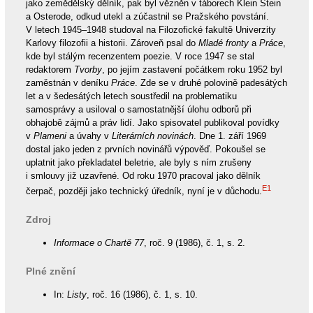
jako zemědělský dělník, pak byl vězněn v táborech Klein Stein
a Osterode, odkud utekl a zúčastnil se Pražského povstání.
V letech 1945–1948 studoval na Filozofické fakultě Univerzity
Karlovy filozofii a historii. Zároveň psal do
Mladé fronty
a
Práce
,
kde byl stálým recenzentem poezie. V roce 1947 se stal
redaktorem
Tvorby
, po jejím zastavení počátkem roku 1952 byl
zaměstnán v deníku
Práce
. Zde se v druhé polovině padesátých
let a v šedesátých letech soustředil na problematiku
samosprávy a usiloval o samostatnější úlohu odborů při
obhajobě zájmů a práv lidí. Jako spisovatel publikoval povídky
v
Plameni
a úvahy v
Literárních novinách
. Dne 1. září 1969
dostal jako jeden z prvních novinářů výpověď. Pokoušel se
uplatnit jako překladatel beletrie, ale byly s ním zrušeny
i smlouvy již uzavřené. Od roku 1970 pracoval jako dělník
E1
čerpač, později jako technický úředník, nyní je v důchodu.
Zdroj
Informace o Chartě 77
, roč. 9 (1986), č. 1, s. 2.
Plné znění
In:
Listy
, roč. 16 (1986), č. 1, s. 10.