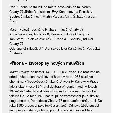
Dne 7. ledna nastoupili na místo dosavadních mluvčích
Charty 77 Jiřího Dienstbiera, Evy Kantůrkové a Petrušky
Šustrové mluvčí noví: Martin Palouš, Anna Šabatová a Jan
Štern.
Martin Palouš, Ječná 7, Praha 2, mluvčí Charty 77
Anna Šabatová, Anglická 8, Praha 2, mluvčí Charty 77
Jan Štern, Bělčická 2846/239, Praha 4 – Spořilov, mluvčí
Charty 77
Odstupující mluvčí: Jiří Dienstbier, Eva Kantůrková, Petruška
Šustrová
Příloha – životopisy nových mluvčích
Martin Palouš
se narodil 14. 10. 1950 v Praze. Po maturitě na
střední všeobecně vzdělávací škole v roce 1968 studoval
chemii na Přírodovědecké fakultě Univerzity Karlovy v Praze,
kde získal v roce 1974 titul doktora přírodních věd. V letech
1972–1977 absolvoval také studium filozofie na Filozofické
fakultě UK. V roce 1976 nastoupil do zaměstnání jako školitel
programátorů. Po podpisu Charty 77 toto zaměstnání ztratil. Do
roku 1980 pracoval jako topič a uklízeč. Od roku 1980 působí
jako programátor výrobního podniku Svazu invalidů Meta.