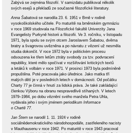
Zabývá se zejména filozofií. V samizdatu publikoval několik
svých esejů a překladů ze současné filozofické literatury.
Anna Šabatová
se narodila 23. 6. 1951 v Brně v rodině
vysokoškolského učitele. Po maturitě na brněnském gymnáziu
v roce 1969 studovala na Filozofické fakultě Univerzity Jana
Evangelisty Purkyně historii a filozofii. Ve 3. ročníku, v listopadu
1971, byla spolu se svým otcem Jaroslavem Šabatou, dvěma
bratry a švagrovou uvězněna a po návratu z vězení už nesměla
studia dokončit. V roce 1972 byla v politickém procesu
odsouzena ke třem letům ztráty svobody za tzv. podvracení
republiky, které mělo spočívat v rozšiřování kritických textů
a letáků k volbám v roce 1971. V prosinci 1973 byla podmíněně
propuštěna. Poté pracovala jako úřednice. Jako matka tří
malých dětí je v posledních letech v domácnosti. Od počátku
Charty 77 je činná v hnutí za lidská práva. Je také zakládající
členkou Výboru na obranu nespravedlivě stíhaných. V letech
1979–1984, po dobu věznění svého manžela Petra Uhla,
vydávala jeho i svým jménem periodikum
Informace
o Chartě 77
.
Jan Štern
se narodil 1. 11. 1924 v rodině
sociálnědemokratického národohospodáře, zastřeleného nacisty
v Mauthausenu v roce 1942. Po maturitě v roce 1943 pracoval