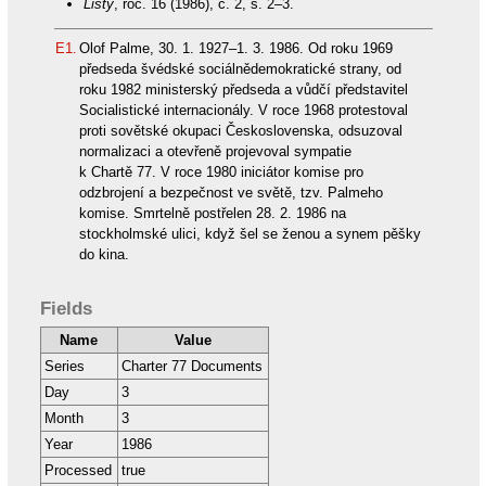
Listy
, roč. 16 (1986), č. 2, s. 2–3.
E1.
Olof Palme, 30. 1. 1927–1. 3. 1986. Od roku 1969
předseda švédské sociálnědemokratické strany, od
roku 1982 ministerský předseda a vůdčí představitel
Socialistické internacionály. V roce 1968 protestoval
proti sovětské okupaci Československa, odsuzoval
normalizaci a otevřeně projevoval sympatie
k Chartě 77. V roce 1980 iniciátor komise pro
odzbrojení a bezpečnost ve světě, tzv. Palmeho
komise. Smrtelně postřelen 28. 2. 1986 na
stockholmské ulici, když šel se ženou a synem pěšky
do kina.
Fields
Name
Value
Series
Charter 77 Documents
Day
3
Month
3
Year
1986
Processed
true