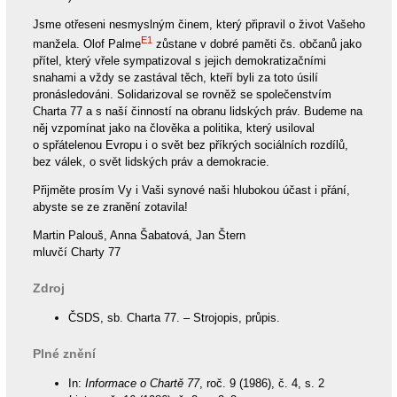
Jsme otřeseni nesmyslným činem, který připravil o život Vašeho
E1
manžela. Olof Palme
zůstane v dobré paměti čs. občanů jako
přítel, který vřele sympatizoval s jejich demokratizačními
snahami a vždy se zastával těch, kteří byli za toto úsilí
pronásledováni. Solidarizoval se rovněž se společenstvím
Charta 77 a s naší činností na obranu lidských práv. Budeme na
něj vzpomínat jako na člověka a politika, který usiloval
o spřátelenou Evropu i o svět bez příkrých sociálních rozdílů,
bez válek, o svět lidských práv a demokracie.
Přijměte prosím Vy i Vaši synové naši hlubokou účast i přání,
abyste se ze zranění zotavila!
Martin Palouš, Anna Šabatová, Jan Štern
mluvčí Charty 77
Zdroj
ČSDS, sb. Charta 77. – Strojopis, průpis.
Plné znění
In:
Informace o Chartě 77
, roč. 9 (1986), č. 4, s. 2