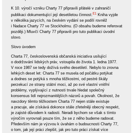
K 10. výročí vzniku Charty 77 připravili přátelé v zahraničí
E1
publikaci dokumentující její desetiletou činnost.
Kniha vyjde
v několika jazycích, na českém vydání se podílí rovněž
i Nadace Charty 77 ve Stockholmu. (O obsahu budeme referovat
později.) Mluvčí Charty 77 připravili pro tuto publikaci úvodní
slovo.
Slovo úvodem
Charta 77, československá občanská iniciativa usilující
o dodržování lidských práv, vstoupila do života 1. ledna 1977.
V roce 1987 se tedy dožívá svého desetiletí. Nebylo to zrovna
lehkých deset let: Charta 77 se musela od počátku potýkat
a dodnes se potýká s mnoha těžkostmi, od pestré škály
perzekucí ze strany státní moci, až po své vlastní vnitřní
problémy, vyplývající z nutnosti trvale hledat společný
konsensus lidí nejrozmanitějších názorů a povah. Okolnost, že
navzdory těmto těžkostem Charta 77 nejen stále existuje
a pracuje, ale získává dokonce stále zřetelněji obecný respekt,
je zajisté důvodem k radosti. Neradi bychom se však s tímto
výročím vyrovnali pouze tím, že se z něho budeme radovat.
Především nám je výzvou k úvahám o budoucnosti Charty 77,
o tom, jak její práci zlepšit, jak pro tuto práci získat více