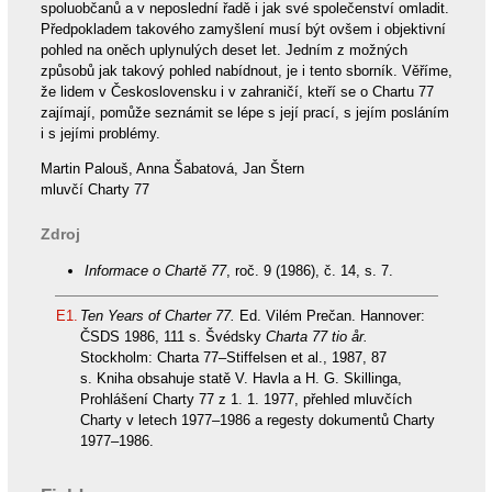
spoluobčanů a v neposlední řadě i jak své společenství omladit.
Předpokladem takového zamyšlení musí být ovšem i objektivní
pohled na oněch uplynulých deset let. Jedním z možných
způsobů jak takový pohled nabídnout, je i tento sborník. Věříme,
že lidem v Československu i v zahraničí, kteří se o Chartu 77
zajímají, pomůže seznámit se lépe s její prací, s jejím posláním
i s jejími problémy.
Martin Palouš, Anna Šabatová, Jan Štern
mluvčí Charty 77
Zdroj
Informace o Chartě 77
, roč. 9 (1986), č. 14, s. 7.
E1.
Ten Years of Charter 77.
Ed. Vilém Prečan. Hannover:
ČSDS 1986, 111 s. Švédsky
Charta 77 tio år.
Stockholm: Charta 77–Stiffelsen et al., 1987, 87
s. Kniha obsahuje statě V. Havla a H. G. Skillinga,
Prohlášení Charty 77 z 1. 1. 1977, přehled mluvčích
Charty v letech 1977–1986 a regesty dokumentů Charty
1977–1986.