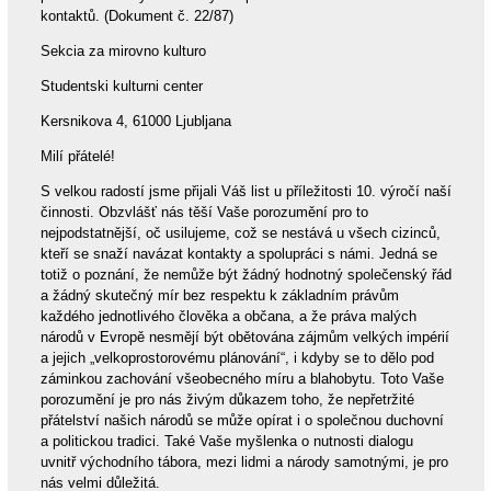
kontaktů. (Dokument č. 22/87)
Sekcia za mirovno kulturo
Studentski kulturni center
Kersnikova 4, 61000 Ljubljana
Milí přátelé!
S velkou radostí jsme přijali Váš list u příležitosti 10. výročí naší
činnosti. Obzvlášť nás těší Vaše porozumění pro to
nejpodstatnější, oč usilujeme, což se nestává u všech cizinců,
kteří se snaží navázat kontakty a spolupráci s námi. Jedná se
totiž o poznání, že nemůže být žádný hodnotný společenský řád
a žádný skutečný mír bez respektu k základním právům
každého jednotlivého člověka a občana, a že práva malých
národů v Evropě nesmějí být obětována zájmům velkých impérií
a jejich „velkoprostorovému plánování“, i kdyby se to dělo pod
záminkou zachování všeobecného míru a blahobytu. Toto Vaše
porozumění je pro nás živým důkazem toho, že nepřetržité
přátelství našich národů se může opírat i o společnou duchovní
a politickou tradici. Také Vaše myšlenka o nutnosti dialogu
uvnitř východního tábora, mezi lidmi a národy samotnými, je pro
nás velmi důležitá.