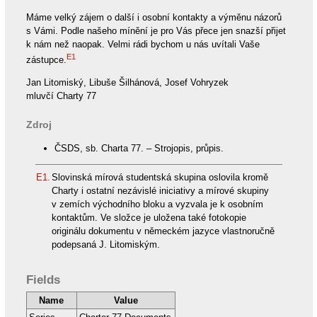
Máme velký zájem o další i osobní kontakty a výměnu názorů
s Vámi. Podle našeho mínění je pro Vás přece jen snazší přijet
k nám než naopak. Velmi rádi bychom u nás uvítali Vaše
E1
zástupce.
Jan Litomiský, Libuše Šilhánová, Josef Vohryzek
mluvčí Charty 77
Zdroj
ČSDS, sb. Charta 77. – Strojopis, průpis.
E1.
Slovinská mírová studentská skupina oslovila kromě
Charty i ostatní nezávislé iniciativy a mírové skupiny
v zemích východního bloku a vyzvala je k osobním
kontaktům. Ve složce je uložena také fotokopie
originálu dokumentu v německém jazyce vlastnoručně
podepsaná J. Litomiským.
Fields
Name
Value