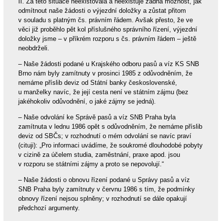
II. Za této situace neexistovala a neexistuje žádná možnost, jak
odmítnout naše žádosti o výjezdní doložky a zůstat přitom
v souladu s platným čs. právním řádem. Avšak přesto, že ve
věci již proběhlo pět kol příslušného správního řízení, výjezdní
doložky jsme – v příkrém rozporu s čs. právním řádem – ještě
neobdrželi.
– Naše žádosti podané u Krajského odboru pasů a víz KS SNB
Brno nám byly zamítnuty v prosinci 1985 z odůvodněním, že
nemáme příslib deviz od Státní banky československé,
u manželky navíc, že její cesta není ve státním zájmu (bez
jakéhokoliv odůvodnění, o jaké zájmy se jedná).
– Naše odvolání ke Správě pasů a víz SNB Praha byla
zamítnuta v lednu 1986 opět s odůvodněním, že nemáme příslib
deviz od SBČs; v rozhodnutí o mém odvolání se navíc praví
(cituji): „Pro informaci uvádíme, že soukromé dlouhodobé pobyty
v cizině za účelem studia, zaměstnání, praxe apod. jsou
v rozporu se státními zájmy a proto se nepovolují.“
– Naše žádosti o obnovu řízení podané u Správy pasů a víz
SNB Praha byly zamítnuty v červnu 1986 s tím, že podmínky
obnovy řízení nejsou splněny; v rozhodnutí se dále opakují
předchozí argumenty.