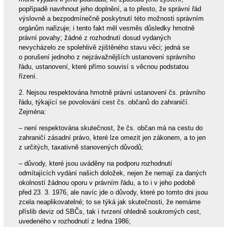
popřípadě navrhnout jeho doplnění, a to přesto, že správní řád
výslovně a bezpodmínečně poskytnutí této možnosti správním
orgánům nařizuje; i tento fakt měl vesměs důsledky hmotně
právní povahy; žádné z rozhodnutí dosud vydaných
nevycházelo ze spolehlivě zjištěného stavu věci; jedná se
o porušení jednoho z nejzávažnějších ustanovení správního
řádu, ustanovení, které přímo souvisí s věcnou podstatou
řízení.
2. Nejsou respektována hmotně právní ustanovení čs. právního
řádu, týkající se povolování cest čs. občanů do zahraničí.
Zejména:
– není respektována skutečnost, že čs. občan má na cestu do
zahraničí zásadní právo, které lze omezit jen zákonem, a to jen
z určitých, taxativně stanovených důvodů;
– důvody, které jsou uváděny na podporu rozhodnutí
odmítajících vydání našich doložek, nejen že nemají za daných
okolností žádnou oporu v právním řádu, a to i v jeho podobě
před 23. 3. 1976, ale navíc jde o důvody, které po tomto dni jsou
zcela neaplikovatelné; to se týká jak skutečnosti, že nemáme
příslib deviz od SBČs, tak i tvrzení ohledně soukromých cest,
uvedeného v rozhodnutí z ledna 1986;