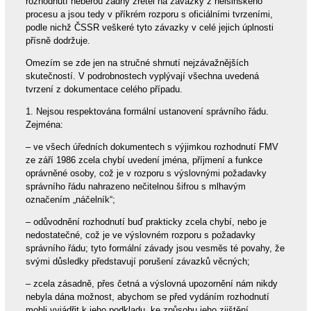
rozhodnutí neberou žádný zřetel na závazky z helsinského
procesu a jsou tedy v příkrém rozporu s oficiálními tvrzeními,
podle nichž ČSSR veškeré tyto závazky v celé jejich úplnosti
přísně dodržuje.
Omezím se zde jen na stručné shrnutí nejzávažnějších
skutečností. V podrobnostech vyplývají všechna uvedená
tvrzení z dokumentace celého případu.
1. Nejsou respektována formální ustanovení správního řádu.
Zejména:
– ve všech úředních dokumentech s výjimkou rozhodnutí FMV
ze září 1986 zcela chybí uvedení jména, příjmení a funkce
oprávněné osoby, což je v rozporu s výslovnými požadavky
správního řádu nahrazeno nečitelnou šifrou s mlhavým
označením „náčelník“;
– odůvodnění rozhodnutí buď prakticky zcela chybí, nebo je
nedostatečné, což je ve výslovném rozporu s požadavky
správního řádu; tyto formální závady jsou vesměs té povahy, že
svými důsledky představují porušení závazků věcných;
– zcela zásadně, přes četná a výslovná upozornění nám nikdy
nebyla dána možnost, abychom se před vydáním rozhodnutí
mohli vyjádřit k jeho podkladu, ke způsobu jeho zjištění,