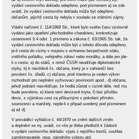
vydání cestovního dokladu odepřeno; pod písmenem a) se zde
uvádí, že vydání cestovního dokladu může být odepřeno
občanům, jejichž cesta by nebyla v souladu se státními zájmy.
Vládní nařízení č. 114/1969 Sb., které bylo svého času výslovně
vydáno jako opatření přechodného charakteru, konkretizuje
ustanovení § 4 odst. 1 písmeno a zákona č. 63/1965 Sb. tak, že
vydání cestovního dokladu může být z tohoto důvodu odepřeno,
je-li cesta do ciziny v rozporu s ochranou bezpečnosti státu,
vnitřního pořádku, veřejného zdraví nebo morálky, a dále jen jde-
li o cestu: a) do států, s nimiž ČSSR neudržuje diplomatické
styky, b) k návštěvě čs. občana, který je v zahraničí bez
povolení čs. úřadů, c) občana, proti kterému je veden výkon
rozhodnutí pro neplnění vyživovací povinnosti apod., d) občana,
jehož jednání nasvědčuje, že hodlá zůstat v cizině déle, než mu
bude povoleno, e) která není devizově kryta, f) bez příslibu
deviz, s výjimkou cest za příbuznými v pokolení přímém,
sourozenci a manžely, nejde-li o případ uvedený pod písmenem
a) až d).
V prováděcí vyhlášce č. 44/1970 ve znění dalších změn
a doplnění se mj. uvádí, co vše je třeba předložit k žádosti
o vydání cestovního dokladu: výpis z rejstříku trestů, souhlas
zaměstnavatele, resp. národního výboru atd.