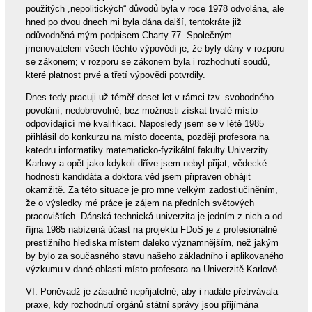
použitých „nepolitických“ důvodů byla v roce 1978 odvolána, ale
hned po dvou dnech mi byla dána další, tentokráte již
odůvodněná mým podpisem Charty 77. Společným
jmenovatelem všech těchto výpovědí je, že byly dány v rozporu
se zákonem; v rozporu se zákonem byla i rozhodnutí soudů,
které platnost prvé a třetí výpovědi potvrdily.
Dnes tedy pracuji už téměř deset let v rámci tzv. svobodného
povolání, nedobrovolně, bez možnosti získat trvalé místo
odpovídající mé kvalifikaci. Naposledy jsem se v létě 1985
přihlásil do konkurzu na místo docenta, později profesora na
katedru informatiky matematicko-fyzikální fakulty Univerzity
Karlovy a opět jako kdykoli dříve jsem nebyl přijat; vědecké
hodnosti kandidáta a doktora věd jsem připraven obhájit
okamžitě. Za této situace je pro mne velkým zadostiučiněním,
že o výsledky mé práce je zájem na předních světových
pracovištích. Dánská technická univerzita je jedním z nich a od
října 1985 nabízená účast na projektu FDoS je z profesionálně
prestižního hlediska místem daleko významnějším, než jakým
by bylo za současného stavu našeho základního i aplikovaného
výzkumu v dané oblasti místo profesora na Univerzitě Karlově.
VI. Poněvadž je zásadně nepřijatelné, aby i nadále přetrvávala
praxe, kdy rozhodnutí orgánů státní správy jsou přijímána