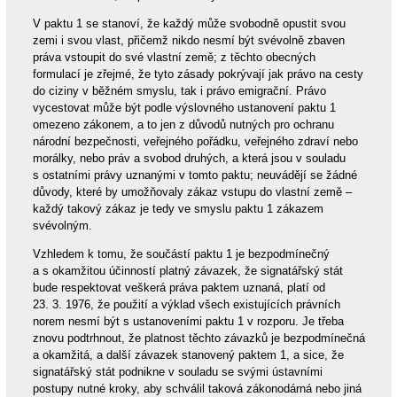
V paktu 1 se stanoví, že každý může svobodně opustit svou
zemi i svou vlast, přičemž nikdo nesmí být svévolně zbaven
práva vstoupit do své vlastní země; z těchto obecných
formulací je zřejmé, že tyto zásady pokrývají jak právo na cesty
do ciziny v běžném smyslu, tak i právo emigrační. Právo
vycestovat může být podle výslovného ustanovení paktu 1
omezeno zákonem, a to jen z důvodů nutných pro ochranu
národní bezpečnosti, veřejného pořádku, veřejného zdraví nebo
morálky, nebo práv a svobod druhých, a která jsou v souladu
s ostatními právy uznanými v tomto paktu; neuvádějí se žádné
důvody, které by umožňovaly zákaz vstupu do vlastní země –
každý takový zákaz je tedy ve smyslu paktu 1 zákazem
svévolným.
Vzhledem k tomu, že součástí paktu 1 je bezpodmínečný
a s okamžitou účinností platný závazek, že signatářský stát
bude respektovat veškerá práva paktem uznaná, platí od
23. 3. 1976, že použití a výklad všech existujících právních
norem nesmí být s ustanoveními paktu 1 v rozporu. Je třeba
znovu podtrhnout, že platnost těchto závazků je bezpodmínečná
a okamžitá, a další závazek stanovený paktem 1, a sice, že
signatářský stát podnikne v souladu se svými ústavními
postupy nutné kroky, aby schválil taková zákonodárná nebo jiná