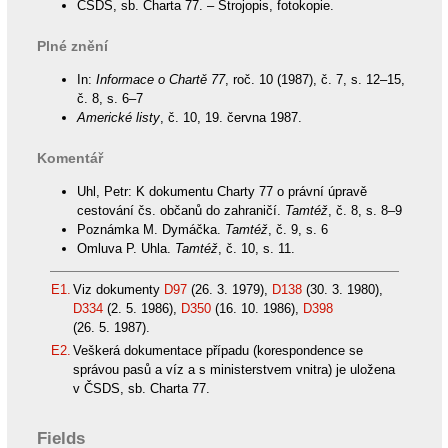
ČSDS, sb. Charta 77. – Strojopis, fotokopie.
Plné znění
In:
Informace o Chartě 77
, roč. 10 (1987), č. 7, s. 12–15,
č. 8, s. 6–7
Americké listy
, č. 10, 19. června 1987.
Komentář
Uhl, Petr: K dokumentu Charty 77 o právní úpravě
cestování čs. občanů do zahraničí.
Tamtéž
, č. 8, s. 8–9
Poznámka M. Dymáčka.
Tamtéž
, č. 9, s. 6
Omluva P. Uhla.
Tamtéž
, č. 10, s. 11.
E1.
Viz dokumenty
D97
(26. 3. 1979),
D138
(30. 3. 1980),
D334
(2. 5. 1986),
D350
(16. 10. 1986),
D398
(26. 5. 1987).
E2.
Veškerá dokumentace případu (korespondence se
správou pasů a víz a s ministerstvem vnitra) je uložena
v ČSDS, sb. Charta 77.
Fields