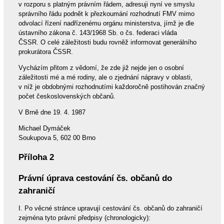
v rozporu s platným právním řádem, adresuji nyní ve smyslu
správního řádu podnět k přezkoumání rozhodnutí FMV mimo
odvolací řízení nadřízenému orgánu ministerstva, jímž je dle
ústavního zákona č. 143/1968 Sb. o čs. federaci vláda
ČSSR. O celé záležitosti budu rovněž informovat generálního
prokurátora ČSSR.
Vycházím přitom z vědomí, že zde již nejde jen o osobní
záležitosti mé a mé rodiny, ale o zjednání nápravy v oblasti,
v níž je obdobnými rozhodnutími každoročně postihován značný
počet československých občanů.
V Brně dne 19. 4. 1987
Michael Dymáček
Soukupova 5, 602 00 Brno
Příloha 2
Právní úprava cestování čs. občanů do
zahraničí
I. Po věcné stránce upravují cestování čs. občanů do zahraničí
zejména tyto právní předpisy (chronologicky):