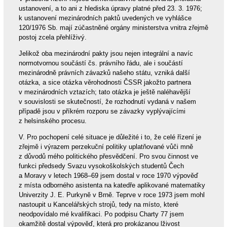
ustanovení, a to ani z hlediska úpravy platné před 23. 3. 1976;
k ustanovení mezinárodních paktů uvedených ve vyhlášce
120/1976 Sb. mají zúčastněné orgány ministerstva vnitra zřejmě
postoj zcela přehlíživý.
Jelikož oba mezinárodní pakty jsou nejen integrální a navíc
normotvornou součástí čs. právního řádu, ale i součástí
mezinárodně právních závazků našeho státu, vzniká další
otázka, a sice otázka věrohodnosti ČSSR jakožto partnera
v mezinárodních vztazích; tato otázka je ještě naléhavější
v souvislosti se skutečností, že rozhodnutí vydaná v našem
případě jsou v příkrém rozporu se závazky vyplývajícími
z helsinského procesu.
V. Pro pochopení celé situace je důležité i to, že celé řízení je
zřejmě i výrazem perzekuční politiky uplatňované vůči mně
z důvodů mého politického přesvědčení. Pro svou činnost ve
funkci předsedy Svazu vysokoškolských studentů Čech
a Moravy v letech 1968–69 jsem dostal v roce 1970 výpověď
z místa odborného asistenta na katedře aplikované matematiky
Univerzity J. E. Purkyně v Brně. Teprve v roce 1973 jsem mohl
nastoupit u Kancelářských strojů, tedy na místo, které
neodpovídalo mé kvalifikaci. Po podpisu Charty 77 jsem
okamžitě dostal výpověď, která pro prokázanou lživost