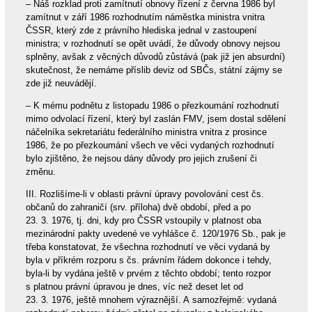
– Náš rozklad proti zamítnutí obnovy řízení z června 1986 byl
zamítnut v září 1986 rozhodnutím náměstka ministra vnitra
ČSSR, který zde z právního hlediska jednal v zastoupení
ministra; v rozhodnutí se opět uvádí, že důvody obnovy nejsou
splněny, avšak z věcných důvodů zůstává (pak již jen absurdní)
skutečnost, že nemáme příslib deviz od SBČs, státní zájmy se
zde již neuvádějí.
– K mému podnětu z listopadu 1986 o přezkoumání rozhodnutí
mimo odvolací řízení, který byl zaslán FMV, jsem dostal sdělení
náčelníka sekretariátu federálního ministra vnitra z prosince
1986, že po přezkoumání všech ve věci vydaných rozhodnutí
bylo zjištěno, že nejsou dány důvody pro jejich zrušení či
změnu.
III. Rozlišíme-li v oblasti právní úpravy povolování cest čs.
občanů do zahraničí (srv. příloha) dvě období, před a po
23. 3. 1976, tj. dni, kdy pro ČSSR vstoupily v platnost oba
mezinárodní pakty uvedené ve vyhlášce č. 120/1976 Sb., pak je
třeba konstatovat, že všechna rozhodnutí ve věci vydaná by
byla v příkrém rozporu s čs. právním řádem dokonce i tehdy,
byla-li by vydána ještě v prvém z těchto období; tento rozpor
s platnou právní úpravou je dnes, víc než deset let od
23. 3. 1976, ještě mnohem výraznější. A samozřejmě: vydaná