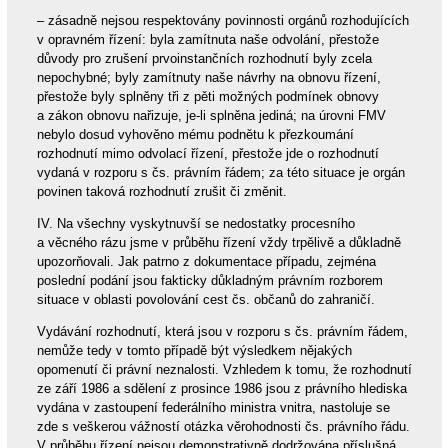
– zásadně nejsou respektovány povinnosti orgánů rozhodujících
v opravném řízení: byla zamítnuta naše odvolání, přestože
důvody pro zrušení prvoinstančních rozhodnutí byly zcela
nepochybné; byly zamítnuty naše návrhy na obnovu řízení,
přestože byly splněny tři z pěti možných podmínek obnovy
a zákon obnovu nařizuje, je-li splněna jediná; na úrovni FMV
nebylo dosud vyhověno mému podnětu k přezkoumání
rozhodnutí mimo odvolací řízení, přestože jde o rozhodnutí
vydaná v rozporu s čs. právním řádem; za této situace je orgán
povinen taková rozhodnutí zrušit či změnit.
IV. Na všechny vyskytnuvší se nedostatky procesního
a věcného rázu jsme v průběhu řízení vždy trpělivě a důkladně
upozorňovali. Jak patrno z dokumentace případu, zejména
poslední podání jsou fakticky důkladným právním rozborem
situace v oblasti povolování cest čs. občanů do zahraničí.
Vydávání rozhodnutí, která jsou v rozporu s čs. právním řádem,
nemůže tedy v tomto případě být výsledkem nějakých
opomenutí či právní neznalosti. Vzhledem k tomu, že rozhodnutí
ze září 1986 a sdělení z prosince 1986 jsou z právního hlediska
vydána v zastoupení federálního ministra vnitra, nastoluje se
zde s veškerou vážností otázka věrohodnosti čs. právního řádu.
V průběhu řízení nejsou demonstrativně dodržována příslušná