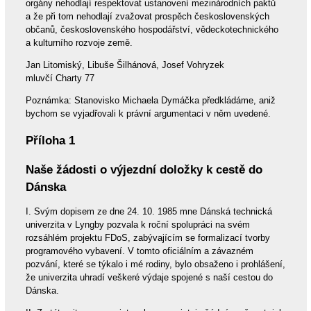
orgány nehodlají respektovat ustanovení mezinárodních paktů
a že při tom nehodlají zvažovat prospěch československých
občanů, československého hospodářství, vědeckotechnického
a kulturního rozvoje země.
Jan Litomiský, Libuše Šilhánová, Josef Vohryzek
mluvčí Charty 77
Poznámka: Stanovisko Michaela Dymáčka předkládáme, aniž
bychom se vyjadřovali k právní argumentaci v něm uvedené.
Příloha 1
Naše žádosti o výjezdní doložky k cestě do
Dánska
I. Svým dopisem ze dne 24. 10. 1985 mne Dánská technická
univerzita v Lyngby pozvala k roční spolupráci na svém
rozsáhlém projektu FDoS, zabývajícím se formalizací tvorby
programového vybavení. V tomto oficiálním a závazném
pozvání, které se týkalo i mé rodiny, bylo obsaženo i prohlášení,
že univerzita uhradí veškeré výdaje spojené s naší cestou do
Dánska.