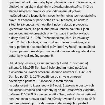
opatření nutná k tomu, aby byla uplatněna práva zde uznaná, je
především logickým doplněním závazku předchozího, jímž se
sleduje navýsost praktický účel odstranění jakýchkoli
nedůsledností v jednotlivých specifických oblastech existujícího
práva. V žádném případě nelze ze skutečnosti, že některá
z těchto zákonodárných opatření nebyla dosud provedena,
vyvozovat závěr, že příslušná práva uznaná paktem 1 jsou
suspendována ve prospěch právní situace či jejího výkladu
z doby před 23. 3. 1976. Poznamenejme ještě, že závazky
paktu 2 platí obdobně, s tím rozdílem, že se umožňuje, aby
kroky potřebné k uskutečnění práv, které vyžadují hospodářská
či jiná opatření přesahující momentální možnosti signatářského
státu, byly realizovány postupně.
Odtud tedy vyplývá, že ustanovení § 4 odst. 1 písmeno a)
zákona č. 63/1965 Sb., která bylo předtím nutné používat
s ohledem na úvodní omezení vládního nařízení č. 114/1969
Sb., lze po 23. 3. 1976 použít jen ve smyslu omezení
povolených paktem 1. Obdobně je tomu ovšem
i s ustanoveními, která jsou v § 4 odst. 1 zákona o cestovních
dokladech uvedena pod písmeny b) až d). Ustanovení vládního
nařízení 114/1969 Sb. nelze použít vůbec, neboť vládní nařízení
není zákonem a navíc platí, že důvody uvedené zde ad a) až f)
vesměs překračují rozsah omezení stanovených v paktu 1.