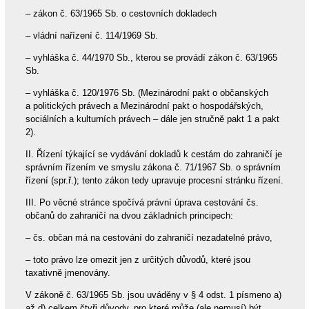
– zákon č. 63/1965 Sb. o cestovních dokladech
– vládní nařízení č. 114/1969 Sb.
– vyhláška č. 44/1970 Sb., kterou se provádí zákon č. 63/1965
Sb.
– vyhláška č. 120/1976 Sb. (Mezinárodní pakt o občanských
a politických právech a Mezinárodní pakt o hospodářských,
sociálních a kulturních právech – dále jen stručně pakt 1 a pakt
2).
II. Řízení týkající se vydávání dokladů k cestám do zahraničí je
správním řízením ve smyslu zákona č. 71/1967 Sb. o správním
řízení (spr.ř.); tento zákon tedy upravuje procesní stránku řízení.
III. Po věcné stránce spočívá právní úprava cestování čs.
občanů do zahraničí na dvou základních principech:
– čs. občan má na cestování do zahraničí nezadatelné právo,
– toto právo lze omezit jen z určitých důvodů, které jsou
taxativně jmenovány.
V zákoně č. 63/1965 Sb. jsou uváděny v § 4 odst. 1 písmeno a)
až d) celkem čtyři důvody, pro které může (ale nemusí) být