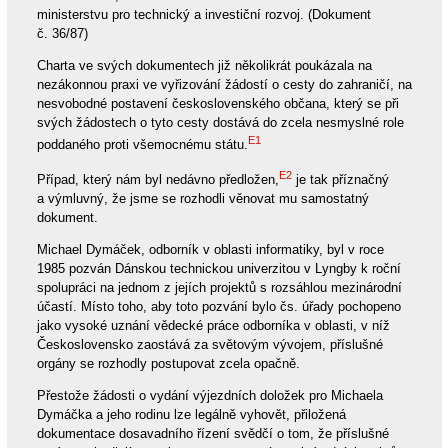
ministerstvu pro technický a investiční rozvoj. (Dokument
č. 36/87)
Charta ve svých dokumentech již několikrát poukázala na
nezákonnou praxi ve vyřizování žádostí o cesty do zahraničí, na
nesvobodné postavení československého občana, který se při
svých žádostech o tyto cesty dostává do zcela nesmyslné role
E1
poddaného proti všemocnému státu.
E2
Případ, který nám byl nedávno předložen,
je tak příznačný
a výmluvný, že jsme se rozhodli věnovat mu samostatný
dokument.
Michael Dymáček, odborník v oblasti informatiky, byl v roce
1985 pozván Dánskou technickou univerzitou v Lyngby k roční
spolupráci na jednom z jejích projektů s rozsáhlou mezinárodní
účastí. Místo toho, aby toto pozvání bylo čs. úřady pochopeno
jako vysoké uznání vědecké práce odborníka v oblasti, v níž
Československo zaostává za světovým vývojem, příslušné
orgány se rozhodly postupovat zcela opačně.
Přestože žádosti o vydání výjezdních doložek pro Michaela
Dymáčka a jeho rodinu lze legálně vyhovět, přiložená
dokumentace dosavadního řízení svědčí o tom, že příslušné