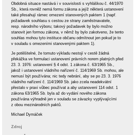
Obdobná situace nastává i v souvislosti s vyhláškou č. 44/1970
Sb., která rovněž nemá formu zákona a jejíž některá ustanovení
také přesahují rámec omezení stanovených paktem 1 (např.
požadavek souhlasu s cestou ze strany zaměstnavatele,
resp. národního výboru; takový požadavek by bylo možno
stanovit jen formou zákona, v němž by bylo zakotveno, že tento
souhlas mohou tyto instituce občanu odmítnout jen pokud je to
v souladu s omezeními stanovenými paktem 1).
Je potěšitelné, že tomuto výkladu nestojí v cestě žádná
překážka ve formulaci ustanovení právních norem platných před
23. 3. 1976: ustanovení § 4 odst. 1 zákona č. 63/1965 Sb.,
jakož i ustanovení vládního nařízení č. 114/1969 Sb. mohou, ale
nemusí být používána; nic tedy nebrání, aby se po 23. 3. 1976
vládního nařízení č. 114/1969 Sb. jako zcela neadekvátní
přestalo v praxi vůbec používat a aby ustanovení 114 odst. 1
zákona 63/1965 Sb. byla až do vydání nového zákona
používána výhradně jen v souladu se závazky vyplývajícími
z obou mezinárodních paktů.
Michael Dymáček
Zdroj