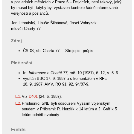
v posledních měsících v Praze 6 – Dejvicích, není takový, jaký
by musel být, kdyby byl vystaven kontrole řádně informované
veřejnosti a poslanců.
Jan Litomiský, Libuše Šilhánová, Josef Vohryzek
mluvčí Charty 77
Zdroj
ČSDS, sb. Charta 77. – Strojopis, průpis.
Plné znění
In:
Informace o Chartě 77
, roč. 10 (1987), č. 12, s. 5–6
vysílán BBC 17. 9. 1987 a s komentářem v RFE
18. 9. 1987. AMV, RO 91, 92, 94/87-9.
E1.
Viz
D401
(24. 6. 1987).
E2.
Příslušníci SNB byli odsouzeni Vyšším vojenským
soudem v Příbrami: R. Herzlík k 14 letům a J. Gráf k 5
letům odnětí svobody.
Fields