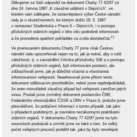
Děkujeme za Vaši odpověď na dokument Charty 77 42/87 ze
dne 24. června 1987 „K závažné události v Dejvicích“, ve
kterém nám sdělujete, že ústavněprávní výbor České národní
rady je o skutečnostech, ke kterým došlo 18. 5. 1987
v restauraci Studentská v Praze 6 – Dejvicích, i o postupu
příslušných státních orgánů v této věci podrobně informován
E1
a že provedená opatření pokládáte za zcela dostatečná.
Ve jmenovaném dokumentu Charty 77 jsme však Českou
národní radu upozorňovali nejen na to, jak je nutné, aby o celé
záležitosti, tj. o zavraždění číšníka příslušníky StB a o postupu
příslušných státních orgánů, byli informováni poslanci, ale
zdůrazňovali jsme, jak je důležitá včasná a všestranná
informovanost veřejnosti.
Neadresovali jsme přitom tento
dokument sdělovacím prostředkům, neboť jsme nepředpokládali,
že onen mimořádně závažný případ byl veřejnosti zamlčen jejich
vinou. Poslali jsme zmíněný dokument poslancům ČNR,
Federálního shromáždění ČSSR a ONV v Praze 6, protože jsme
přesvědčeni, že potlačení informací o tomto případě, tak jako
o případech podobných, je zaviněno nezákonnými praktikami
státních orgánů. V dokumentu Charty 77 42/87 jsme na tyto
souvislosti poukázali a zmínili jsme se také o tom, že velký
počet veřejných procesů proběhl tak, jako by byly neveřejné.