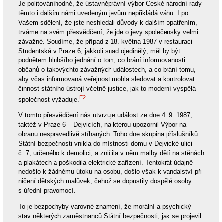
Je politováníhodné, že ústavněprávní výbor České národní rady
těmto i dalším námi uvedeným jevům nepřikládá váhu. I po
Vašem sdělení, že jste neshledali důvody k dalším opatřením,
trváme na svém přesvědčení, že jde o jevy společensky velmi
závažné. Soudíme, že případ z 18. května 1987 v restauraci
Studentská v Praze 6, jakkoli snad ojedinělý, měl by být
podnětem hlubšího jednání o tom, co brání informovanosti
občanů o takovýchto závažných událostech, a co brání tomu,
aby včas informovaná veřejnost mohla sledovat a kontrolovat
činnost státního ústrojí včetně justice, jak to moderní vyspělá
E2
společnost vyžaduje.
V tomto přesvědčení nás utvrzuje událost ze dne 4. 9. 1987,
taktéž v Praze 6 – Dejvicích, na kterou upozornil Výbor na
obranu nespravedlivě stíhaných. Toho dne skupina příslušníků
Státní bezpečnosti vnikla do místnosti domu v Dejvické ulici
č. 7, určeného k demolici, a zničila v něm malby dětí na stěnách
a plakátech a poškodila elektrické zařízení. Tentokrát údajně
nedošlo k žádnému útoku na osobu, došlo však k vandalství při
ničení dětských malůvek, čehož se dopustily dospělé osoby
s úřední pravomocí.
To je bezpochyby varovné znamení, že morální a psychický
stav některých zaměstnanců Státní bezpečnosti, jak se projevil