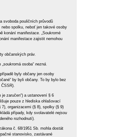
a svoboda pouličních průvodů
 nebo spolku, neboť jen takové osoby
obě konání manifestace. „Soukromé
onání manifestace zajistit nemohou
aty občanských práv.
em „soukromá osoba“
nezná
.
případě byly občany jen osoby
bčané“ by byli občany. To by bylo bez
y ČSSR).
 je zaručen“) a ustanovení § 6
lišuje pouze z hlediska ohlašovací
7), organizacemi (§ 8), spolky (§ 9)
okládá případy, kdy svolavatelé
nejsou
deného rozhodnutí).
 zákona č. 68/1951 Sb. mohla dostát
 Opačné stanovisko, zastávané