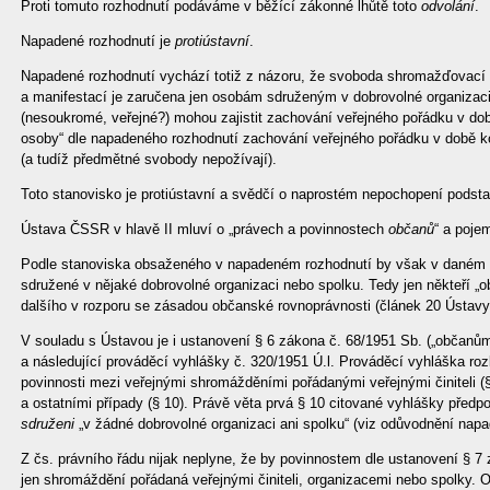
Proti tomuto rozhodnutí podáváme v běžící zákonné lhůtě toto
odvolání
.
Napadené rozhodnutí je
protiústavní
.
Napadené rozhodnutí vychází totiž z názoru, že svoboda shromažďovací 
a manifestací je zaručena jen osobám sdruženým v dobrovolné organizaci
(nesoukromé, veřejné?) mohou zajistit zachování veřejného pořádku v d
osoby“ dle napadeného rozhodnutí zachování veřejného pořádku v době k
(a tudíž předmětné svobody nepožívají).
Toto stanovisko je protiústavní a svědčí o naprostém nepochopení podst
Ústava ČSSR v hlavě II mluví o „právech a povinnostech
občanů
“ a poj
Podle stanoviska obsaženého v napadeném rozhodnutí by však v daném 
sdružené v nějaké dobrovolné organizaci nebo spolku. Tedy jen někteří „o
dalšího v rozporu se zásadou občanské rovnoprávnosti (článek 20 Ústav
V souladu s Ústavou je i ustanovení § 6 zákona č. 68/1951 Sb. („občanům
a následující prováděcí vyhlášky č. 320/1951 Ú.l. Prováděcí vyhláška roz
povinnosti mezi veřejnými shromážděními pořádanými veřejnými činiteli (§ 
a ostatními případy (§ 10). Právě věta prvá § 10 citované vyhlášky předp
sdruženi
„v žádné dobrovolné organizaci ani spolku“ (viz odůvodnění napa
Z čs. právního řádu nijak neplyne, že by povinnostem dle ustanovení § 7
jen shromáždění pořádaná veřejnými činiteli, organizacemi nebo spolky.