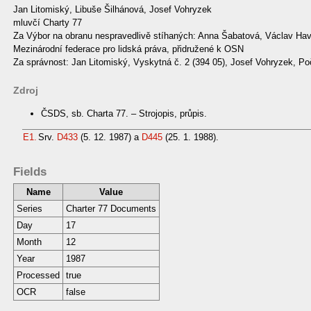
Jan Litomiský, Libuše Šilhánová, Josef Vohryzek
mluvčí Charty 77
Za Výbor na obranu nespravedlivě stíhaných: Anna Šabatová, Václav Have
Mezinárodní federace pro lidská práva, přidružené k OSN
Za správnost: Jan Litomiský, Vyskytná č. 2 (394 05), Josef Vohryzek, Po
Zdroj
ČSDS, sb. Charta 77. – Strojopis, průpis.
E1.
Srv.
D433
(5. 12. 1987) a
D445
(25. 1. 1988).
Fields
Name
Value
Series
Charter 77 Documents
Day
17
Month
12
Year
1987
Processed
true
OCR
false