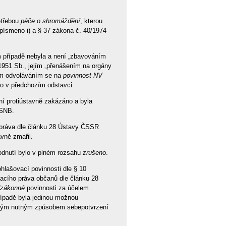
otřebou
péče o shromáždění
, kterou
písmeno i) a § 37 zákona č. 40/1974
m případě nebyla a není „zbavováním
/1951 Sb., jejím „přenášením na orgány
m
odvoláváním se na
povinnost NV
no v předchozím odstavci.
í protiústavně zakázáno a byla
 SNB.
 práva dle článku 28 Ústavy ČSSR
vně zmařil.
odnutí bylo v plném rozsahu
zrušeno
.
lašovací povinnosti dle § 10
acího práva občanů dle článku 28
zákonné
povinnosti za účelem
ípadě byla jedinou možnou
diným nutným způsobem sebepotvrzení