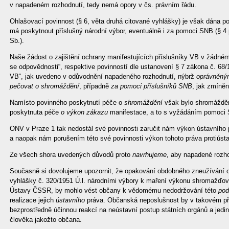
v napadeném rozhodnutí, tedy nemá opory v čs. právním řádu.
Ohlašovací povinnost (§ 6, věta druhá citované vyhlášky) je však dána p
má poskytnout příslušný národní výbor, eventuálně i za pomoci SNB (§ 4 
Sb.).
Naše žádost o zajištění ochrany manifestujících příslušníky VB v žádné
se odpovědnosti“, respektive povinností dle ustanovení § 7 zákona č. 68
VB“, jak uvedeno v odůvodnění napadeného rozhodnutí, nýbrž
oprávněný
pečovat o shromáždění
, případně
za pomoci příslušníků SNB
, jak zmíně
Namísto povinného poskytnutí péče o
shromáždění
však bylo shromážděn
poskytnuta péče
o výkon zákazu
manifestace, a to s vyžádáním pomoci
ONV v Praze 1 tak nedostál své povinnosti zaručit nám výkon ústavního
a naopak nám porušením této své povinnosti výkon tohoto práva protiústa
Ze všech shora uvedených důvodů proto
navrhujeme
, aby napadené rozh
Současně si dovolujeme upozornit, že opakování obdobného zneužívání oh
vyhlášky č. 320/1951 Ú.l. národními výbory k maření výkonu shromažďov
Ústavy ČSSR, by mohlo vést občany k vědomému nedodržování této
pod
realizace jejich
ústavního
práva. Občanská neposlušnost by v takovém př
bezprostředně účinnou reakcí na neústavní postup státních orgánů a je
člověka jakožto občana.