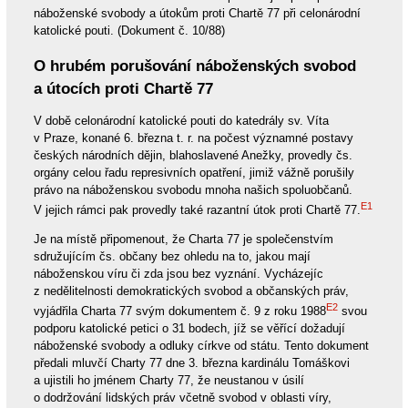
náboženské svobody a útokům proti Chartě 77 při celonárodní
katolické pouti. (Dokument č. 10/88)
O hrubém porušování náboženských svobod
a útocích proti Chartě 77
V době celonárodní katolické pouti do katedrály sv. Víta
v Praze, konané 6. března t. r. na počest významné postavy
českých národních dějin, blahoslavené Anežky, provedly čs.
orgány celou řadu represivních opatření, jimiž vážně porušily
právo na náboženskou svobodu mnoha našich spoluobčanů.
E1
V jejich rámci pak provedly také razantní útok proti Chartě 77.
Je na místě připomenout, že Charta 77 je společenstvím
sdružujícím čs. občany bez ohledu na to, jakou mají
náboženskou víru či zda jsou bez vyznání. Vycházejíc
z nedělitelnosti demokratických svobod a občanských práv,
E2
vyjádřila Charta 77 svým dokumentem č. 9 z roku 1988
svou
podporu katolické petici o 31 bodech, jíž se věřící dožadují
náboženské svobody a odluky církve od státu. Tento dokument
předali mluvčí Charty 77 dne 3. března kardinálu Tomáškovi
a ujistili ho jménem Charty 77, že neustanou v úsilí
o dodržování lidských práv včetně svobod v oblasti víry,