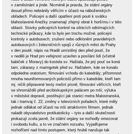
v zaměstnání a jinde. Nicméně je pravda, že státní orgány
dosud přímo nebránily věřícím v účasti na náboženských
obřadech. Policejní a další opatření proti pouti k svátku
blahoslavené Anežky znamenají zřejmý obrat k horšímu i v této
oblasti. Stovky policejních kontrol na silnicích odnímajících
technické průkazy, kde to bylo jen trochu možné; policejní
kontroly v autobusech; zrušení nebo odklonění pravidelných
autobusových i železničních spojů z různých měst do Prahy
v den poutě; nápis na Hradě umístěný den před poutí, že
v neděli je Hrad pro veřejnost uzavřen a posílání lidí (včetně
babiček z Moravy) do kostela sv. Haštala, že prý pouť se koná
tam; zátarasy z maringotek před sv. Haštalem, kde se konalo
odpoledne oratorium; filmování vchodu do katedrály; přítomnost
mnoha neuniformovaných policistů přímo v katedrále, kteří tam
mj. ničili připravené texty mešní písně; filmování věřících, kteří
se shromáždili před arcibiskupským palácem po mši; výluka
v městské dopravě, postihující jak stanici metra Malostranská,
tak i tramvaj č. 22; změny v televizních pořadech, které měly
jednak odlákat od účasti na mši atraktivním filmem, jednak
naladit obyvatelstvo protikatolicky – tyto a další skutečnosti
prokazují zcela jasně, že státní orgány se rozhodly omezovat
i svobodu kultu, a to ve značném rozsahu. Vyjadřujeme
rozhořčení nad tímto postupem, který hrubě narušuje tak