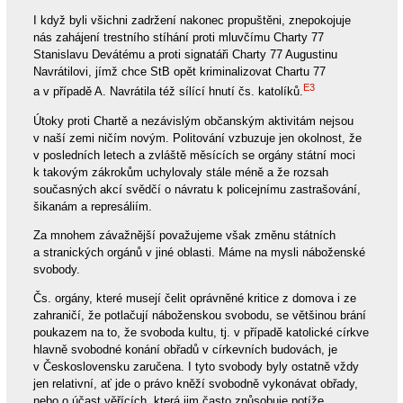
I když byli všichni zadržení nakonec propuštěni, znepokojuje
nás zahájení trestního stíhání proti mluvčímu Charty 77
Stanislavu Devátému a proti signatáři Charty 77 Augustinu
Navrátilovi, jímž chce StB opět kriminalizovat Chartu 77
E3
a v případě A. Navrátila též sílící hnutí čs. katolíků.
Útoky proti Chartě a nezávislým občanským aktivitám nejsou
v naší zemi ničím novým. Politování vzbuzuje jen okolnost, že
v posledních letech a zvláště měsících se orgány státní moci
k takovým zákrokům uchylovaly stále méně a že rozsah
současných akcí svědčí o návratu k policejnímu zastrašování,
šikanám a represáliím.
Za mnohem závažnější považujeme však změnu státních
a stranických orgánů v jiné oblasti. Máme na mysli náboženské
svobody.
Čs. orgány, které musejí čelit oprávněné kritice z domova i ze
zahraničí, že potlačují náboženskou svobodu, se většinou brání
poukazem na to, že svoboda kultu, tj. v případě katolické církve
hlavně svobodné konání obřadů v církevních budovách, je
v Československu zaručena. I tyto svobody byly ostatně vždy
jen relativní, ať jde o právo kněží svobodně vykonávat obřady,
nebo o účast věřících, která jim často způsobuje potíže