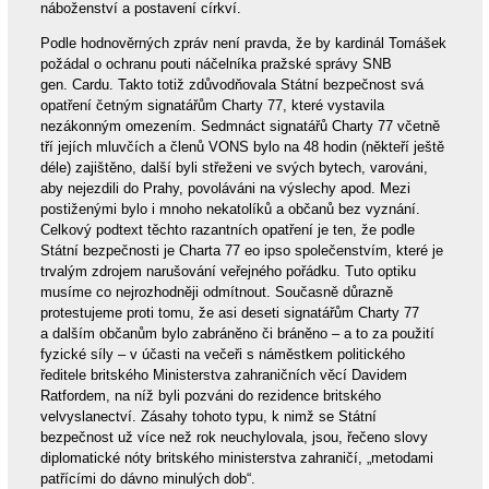
náboženství a postavení církví.
Podle hodnověrných zpráv není pravda, že by kardinál Tomášek
požádal o ochranu pouti náčelníka pražské správy SNB
gen. Cardu. Takto totiž zdůvodňovala Státní bezpečnost svá
opatření četným signatářům Charty 77, které vystavila
nezákonným omezením. Sedmnáct signatářů Charty 77 včetně
tří jejích mluvčích a členů VONS bylo na 48 hodin (někteří ještě
déle) zajištěno, další byli střeženi ve svých bytech, varováni,
aby nejezdili do Prahy, povoláváni na výslechy apod. Mezi
postiženými bylo i mnoho nekatolíků a občanů bez vyznání.
Celkový podtext těchto razantních opatření je ten, že podle
Státní bezpečnosti je Charta 77 eo ipso společenstvím, které je
trvalým zdrojem narušování veřejného pořádku. Tuto optiku
musíme co nejrozhodněji odmítnout. Současně důrazně
protestujeme proti tomu, že asi deseti signatářům Charty 77
a dalším občanům bylo zabráněno či bráněno – a to za použití
fyzické síly – v účasti na večeři s náměstkem politického
ředitele britského Ministerstva zahraničních věcí Davidem
Ratfordem, na níž byli pozváni do rezidence britského
velvyslanectví. Zásahy tohoto typu, k nimž se Státní
bezpečnost už více než rok neuchylovala, jsou, řečeno slovy
diplomatické nóty britského ministerstva zahraničí, „metodami
patřícími do dávno minulých dob“.