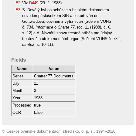
E2.
Viz
D449
(29. 2. 1988).
E3.
S. Devátý byl po schůzce s britským diplomatem
odveden příslušníkem StB a eskortován do
Gottwaldova, obviněn z výtržnictví (Sdělení VONS
č. 734,
Informace o Chartě 77
, roč. 11 (1988), č. 6,
s. 12) a A. Navrátil znovu trestně stíhán pro údajný
trestný čin útoku na státní orgán (Sdělení VONS č. 732,
tamtéž
, s. 10–11).
Fields
Name
Value
Series
Charter 77 Documents
Day
11
Month
3
Year
1988
Processed
true
OCR
false
© Československé dokumentační středisko, o. p. s., 1994–2020