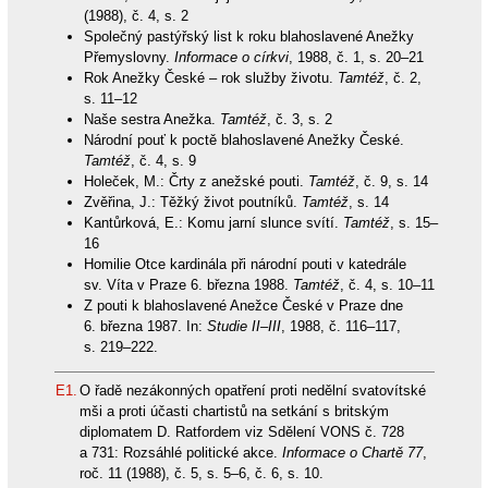
(1988), č. 4, s. 2
Společný pastýřský list k roku blahoslavené Anežky
Přemyslovny.
Informace o církvi
, 1988, č. 1, s. 20–21
Rok Anežky České – rok služby životu.
Tamtéž
, č. 2,
s. 11–12
Naše sestra Anežka.
Tamtéž
, č. 3, s. 2
Národní pouť k poctě blahoslavené Anežky České.
Tamtéž
, č. 4, s. 9
Holeček, M.: Črty z anežské pouti.
Tamtéž
, č. 9, s. 14
Zvěřina, J.: Těžký život poutníků.
Tamtéž
, s. 14
Kantůrková, E.: Komu jarní slunce svítí.
Tamtéž
, s. 15–
16
Homilie Otce kardinála při národní pouti v katedrále
sv. Víta v Praze 6. března 1988.
Tamtéž
, č. 4, s. 10–11
Z pouti k blahoslavené Anežce České v Praze dne
6. března 1987. In:
Studie II–III
, 1988, č. 116–117,
s. 219–222.
E1.
O řadě nezákonných opatření proti nedělní svatovítské
mši a proti účasti chartistů na setkání s britským
diplomatem D. Ratfordem viz Sdělení VONS č. 728
a 731: Rozsáhlé politické akce.
Informace o Chartě 77
,
roč. 11 (1988), č. 5, s. 5–6, č. 6, s. 10.