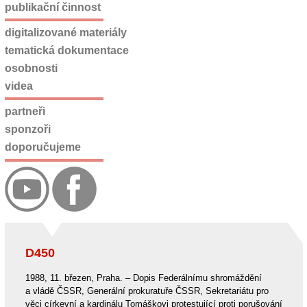
publikační činnost
digitalizované materiály
tematická dokumentace
osobnosti
videa
partneři
sponzoři
doporučujeme
D450
1988, 11. březen, Praha. – Dopis Federálnímu shromáždění
a vládě ČSSR, Generální prokuratuře ČSSR, Sekretariátu pro
věci církevní a kardinálu Tomáškovi protestující proti porušování