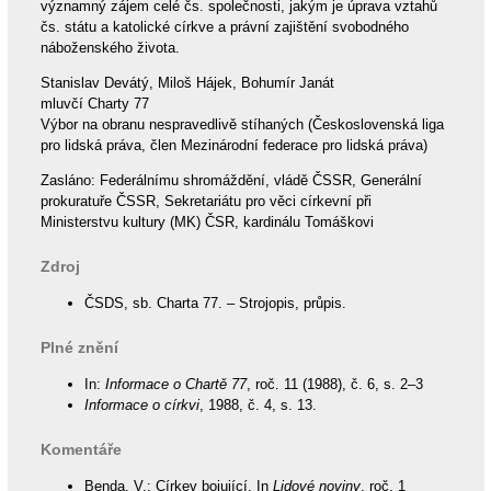
významný zájem celé čs. společnosti, jakým je úprava vztahů
čs. státu a katolické církve a právní zajištění svobodného
náboženského života.
Stanislav Devátý, Miloš Hájek, Bohumír Janát
mluvčí Charty 77
Výbor na obranu nespravedlivě stíhaných (Československá liga
pro lidská práva, člen Mezinárodní federace pro lidská práva)
Zasláno: Federálnímu shromáždění, vládě ČSSR, Generální
prokuratuře ČSSR, Sekretariátu pro věci církevní při
Ministerstvu kultury (MK) ČSR, kardinálu Tomáškovi
Zdroj
ČSDS, sb. Charta 77. – Strojopis, průpis.
Plné znění
In:
Informace o Chartě 77
, roč. 11 (1988), č. 6, s. 2–3
Informace o církvi
, 1988, č. 4, s. 13.
Komentáře
Benda, V.: Církev bojující. In
Lidové noviny
, roč. 1