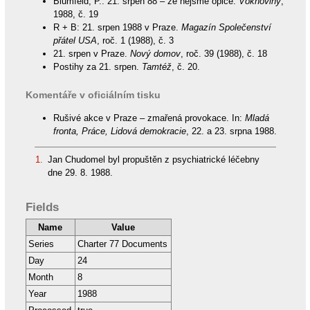
Blumfeld, P.: 21. srpen 88 – že nejsme opice.
Voknoviny
,
1988, č. 19
R + B: 21. srpen 1988 v Praze.
Magazín Společenství
přátel USA
, roč. 1 (1988), č. 3
21. srpen v Praze.
Nový domov
, roč. 39 (1988), č. 18
Postihy za 21. srpen.
Tamtéž
, č. 20.
Komentáře v oficiálním tisku
Rušivé akce v Praze – zmařená provokace. In:
Mladá
fronta, Práce, Lidová demokracie
, 22. a 23. srpna 1988.
1.
Jan Chudomel byl propuštěn z psychiatrické léčebny
dne 29. 8. 1988.
Fields
Name
Value
Series
Charter 77 Documents
Day
24
Month
8
Year
1988