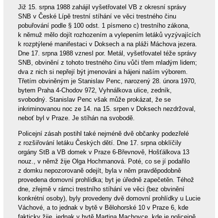
Již 15. srpna 1988 zahájil vyšetřovatel VB z okresní správy
SNB v České Lípě trestní stíhání ve věci trestného činu
pobuřování podle § 100 odst. 1 písmeno c) trestního zákona,
k němuž mělo dojít rozhozením a vylepením letáků vyzývajících
k rozptýlené manifestaci v Doksech a na pláži Máchova jezera.
Dne 17. srpna 1988 vznesl por. Metál, vyšetřovatel téže správy
SNB, obvinění z tohoto trestného činu vůči třem mladým lidem;
dva z nich si nepřejí být jmenováni a hájeni naším výborem.
Třetím obviněným je Stanislav Penc, narozený 28. února 1970,
bytem Praha 4-Chodov 972, Vyhnálkova ulice, zedník,
svobodný. Stanislav Penc však může prokázat, že se
inkriminovanou noc ze 14. na 15. srpen v Doksech nezdržoval,
neboť byl v Praze. Je stíhán na svobodě.
Policejní zásah postihl také nejméně dvě občanky podezřelé
z rozšiřování letáku Českých dětí. Dne 17. srpna obklíčily
orgány StB a VB domek v Praze 6-Břevnově, Hošťálkova 13
nouz., v němž žije Olga Hochmanová. Poté, co se jí podařilo
z domku nepozorovaně odejít, byla v něm pravděpodobně
provedena domovní prohlídka; byt je úředně zapečetěn. Téhož
dne, zřejmě v rámci trestního stíhání ve věci (bez obvinění
konkrétní osoby), byly provedeny dvě domovní prohlídky u Lucie
Váchové, a to jednak v bytě v Bělohorské 10 v Praze 6, kde
fakticky žije, jednak v bytě Martina Machovce, kde je policejně