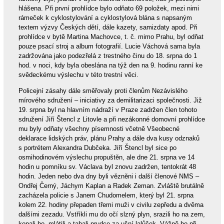
hlášena. Při první prohlídce bylo odňato 69 položek, mezi nimi
rámeček k cyklostylování a cyklostylová blána s napsaným
textem výzvy Českých dětí, dále kazety, samizdaty apod. Při
prohlídce v bytě Martina Machovce, t. č. mimo Prahu, byl odňat
pouze psací stroj a album fotografií. Lucie Váchová sama byla
zadržována jako podezřelá z trestného činu do 18. srpna do 1
hod. v noci, kdy byla obeslána na týž den na 9. hodinu ranní ke
svědeckému výslechu v této trestní věci.
Policejní zásahy dále směřovaly proti členům Nezávislého
mírového sdružení – iniciativy za demilitarizaci společnosti. Již
19. srpna byl na hlavním nádraží v Praze zadržen člen tohoto
sdružení Jiří Štencl z Litovle a při nezákonné domovní prohlídce
mu byly odňaty všechny písemnosti včetně Všeobecné
deklarace lidských práv, plánu Prahy a dále dva kusy odznaků
s portrétem Alexandra Dubčeka. Jiří Štencl byl sice po
osmihodinovém výslechu propuštěn, ale dne 21. srpna ve 14
hodin u pomníku sv. Václava byl znovu zadržen, tentokrát 48
hodin. Jeden nebo dva dny byli vězněni i další členové NMS –
Ondřej Černý, Jáchym Kaplan a Radek Zeman. Zvláště brutálně
zacházela policie s Janem Chudomelem, který byl 21. srpna
kolem 22. hodiny přepaden třemi muži v civilu zepředu a dvěma
dalšími zezadu. Vstříkli mu do očí slzný plyn, srazili ho na zem,
kopali ho, mlátili a tahali prudce za ušní lalůček. Vážně ho při