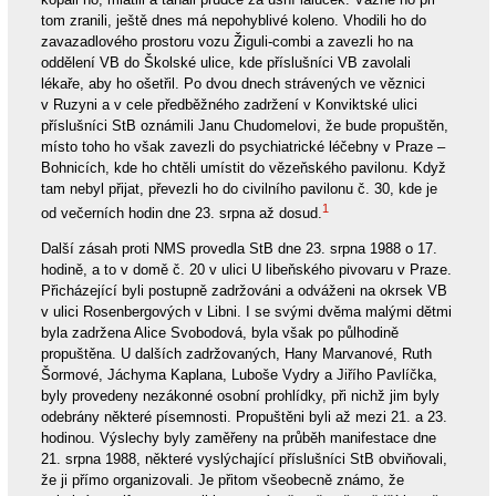
tom zranili, ještě dnes má nepohyblivé koleno. Vhodili ho do
zavazadlového prostoru vozu Žiguli-combi a zavezli ho na
oddělení VB do Školské ulice, kde příslušníci VB zavolali
lékaře, aby ho ošetřil. Po dvou dnech strávených ve věznici
v Ruzyni a v cele předběžného zadržení v Konviktské ulici
příslušníci StB oznámili Janu Chudomelovi, že bude propuštěn,
místo toho ho však zavezli do psychiatrické léčebny v Praze –
Bohnicích, kde ho chtěli umístit do vězeňského pavilonu. Když
tam nebyl přijat, převezli ho do civilního pavilonu č. 30, kde je
1
od večerních hodin dne 23. srpna až dosud.
Další zásah proti NMS provedla StB dne 23. srpna 1988 o 17.
hodině, a to v domě č. 20 v ulici U libeňského pivovaru v Praze.
Přicházející byli postupně zadržováni a odváženi na okrsek VB
v ulici Rosenbergových v Libni. I se svými dvěma malými dětmi
byla zadržena Alice Svobodová, byla však po půlhodině
propuštěna. U dalších zadržovaných, Hany Marvanové, Ruth
Šormové, Jáchyma Kaplana, Luboše Vydry a Jiřího Pavlíčka,
byly provedeny nezákonné osobní prohlídky, při nichž jim byly
odebrány některé písemnosti. Propuštěni byli až mezi 21. a 23.
hodinou. Výslechy byly zaměřeny na průběh manifestace dne
21. srpna 1988, některé vyslýchající příslušníci StB obviňovali,
že ji přímo organizovali. Je přitom všeobecně známo, že