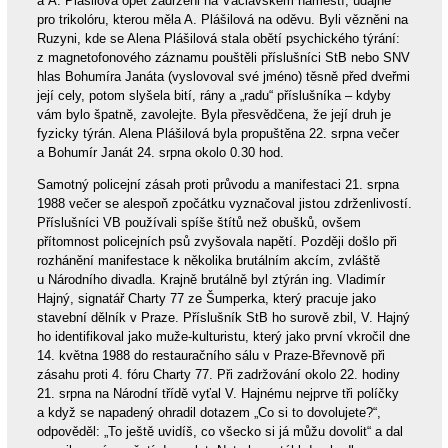
a A. Plášilová opět zadrženi na Václavském náměstí, údajně
pro trikolóru, kterou měla A. Plášilová na oděvu. Byli vězněni na
Ruzyni, kde se Alena Plášilová stala obětí psychického týrání:
z magnetofonového záznamu pouštěli příslušníci StB nebo SNV
hlas Bohumíra Janáta (vyslovoval své jméno) těsně před dveřmi
její cely, potom slyšela bití, rány a „radu“ příslušníka – kdyby
vám bylo špatně, zavolejte. Byla přesvědčena, že její druh je
fyzicky týrán. Alena Plášilová byla propuštěna 22. srpna večer
a Bohumír Janát 24. srpna okolo 0.30 hod.
Samotný policejní zásah proti průvodu a manifestaci 21. srpna
1988 večer se alespoň zpočátku vyznačoval jistou zdrženlivostí.
Příslušníci VB používali spíše štítů než obušků, ovšem
přítomnost policejních psů zvyšovala napětí. Později došlo při
rozhánění manifestace k několika brutálním akcím, zvláště
u Národního divadla. Krajně brutálně byl ztýrán ing. Vladimír
Hajný, signatář Charty 77 ze Šumperka, který pracuje jako
stavební dělník v Praze. Příslušník StB ho surově zbil, V. Hajný
ho identifikoval jako muže-kulturistu, který jako první vkročil dne
14. května 1988 do restauračního sálu v Praze-Břevnově při
zásahu proti 4. fóru Charty 77. Při zadržování okolo 22. hodiny
21. srpna na Národní třídě vyťal V. Hajnému nejprve tři políčky
a když se napadený ohradil dotazem „Co si to dovolujete?“,
odpověděl: „To ještě uvidíš, co všecko si já můžu dovolit“ a dal