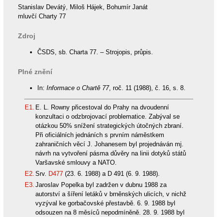
Stanislav Devátý, Miloš Hájek, Bohumír Janát
mluvčí Charty 77
Zdroj
ČSDS, sb. Charta 77. – Strojopis, průpis.
Plné znění
In:
Informace o Chartě 77
, roč. 11 (1988), č. 16, s. 8.
E1.
E. L. Rowny přicestoval do Prahy na dvoudenní
konzultaci o odzbrojovací problematice. Zabýval se
otázkou 50% snížení strategických útočných zbraní.
Při oficiálních jednáních s prvním náměstkem
zahraničních věcí J. Johanesem byl projednáván mj.
návrh na vytvoření pásma důvěry na linii dotyků států
Varšavské smlouvy a NATO.
E2.
Srv.
D477
(23. 6. 1988) a D 491 (6. 9. 1988).
E3.
Jaroslav Popelka byl zadržen v dubnu 1988 za
autorství a šíření letáků v brněnských ulicích, v nichž
vyzýval ke gorbačovské přestavbě. 6. 9. 1988 byl
odsouzen na 8 měsíců nepodmíněně. 28. 9. 1988 byl