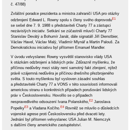
č. 47/88)
Zvláštní poradce prezidenta a ministra zahraničí USA pro otázky
E1
odzbrojení Edward L. Rowny spolu s členy svého doprovodu
se sešel dne 7. 9. 1988 s představiteli Charty 77 a zástupci
nezávislých iniciativ. Setkání se zúčastnili mluvčí Charty 77
Stanislav Devátý a Bohumír Janát, dále signatáři Jiří Dienstbier,
Václav Havel, Václav Malý, Vladimír Mlynář a Martin Palouš. Za
Demokratickou iniciativu byl přítomen Emanuel Mandler.
V úvodu velvyslanec Rowny vysvětlil stanovisko vlády USA
k otázkám odzbrojení a lidských práv. Zdůraznil myšlenku, že
příčinou nedůvěry mezi státy není samotný fakt zbrojení, nýbrž
právě vzájemná nedůvěra je příčinou dnešního přezbrojeného
světa. S touto myšlenkou byl vysloven zásadní souhlas
a představitelé Charty 77 a VONS v této souvislosti informovali
americkou stranu o konkrétních případech porušování lidských
práv v Československu. Hovořilo se o případech
E2
nespravedlivého odsouzení Ivana Polanského,
Jaroslava
E3
E4
Popelky
a Vladana Kočího.
Rovněž se mluvilo o důsledcích
vojenské agrese proti Československu před dvaceti lety.
Jednání byl přítomen velvyslanec USA Julian M. Niemczyk
s dalšími členy amerického zastupitelství.